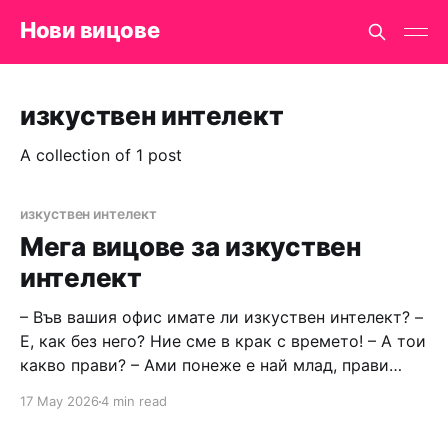
Нови вицове
изкуствен интелект
A collection of 1 post
изкуствен интелект
Мега вицове за изкуствен
интелект
– Във вашия офис имате ли изкуствен интелект? –
Е, как без него? Ние сме в крак с времето! – А тои
какво прави? – Ами понеже е най млад, прави
кафе на всички! Кратка новина: – Автономните
17 May 2026
4 min read
автомобили с изкуствен интелект от САЩ за сега
няма да бъдат внасяни в България от