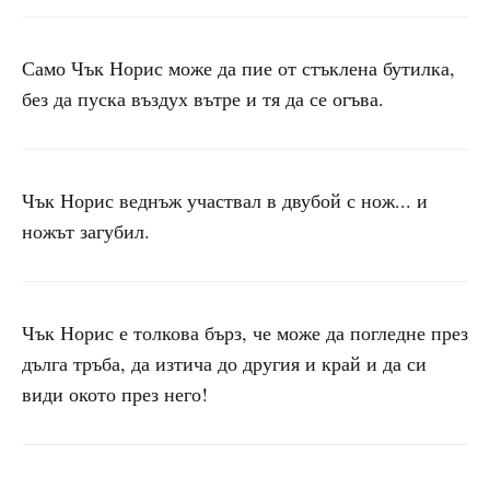
Само Чък Норис може да пие от стъклена бутилка,
без да пуска въздух вътре и тя да се огъва.
Чък Норис веднъж участвал в двубой с нож... и
ножът загубил.
Чък Норис е толкова бърз, че може да погледне през
дълга тръба, да изтича до другия и край и да си
види окото през него!