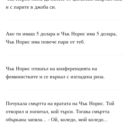
и с парите в джоба си.
Ако ти имаш 5 долара и Чък Норис има 5 долара,
Чък Норис има повече пари от теб.
Чък Норис отишъл на конференцията на
феминистките и се върнал с изгладена риза.
Почукала смъртта на вратата на Чък Норис. Той
отворил и попитал, кой търси. Тогава смъртта
объркана запяла... - Ой, коледо, мой коледо...