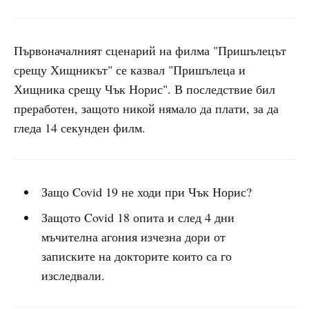
Първоначалният сценарий на филма "Пришълецът
срещу Хищникът" се казвал "Пришълеца и
Хищника срещу Чък Норис". В последствие бил
преработен, защото никой нямало да плати, за да
гледа 14 секунден филм.
Защо Covid 19 не ходи при Чък Норис?
Защото Covid 18 опита и след 4 дни
мъчителна агония изчезна дори от
записките на докторите които са го
изследвали.