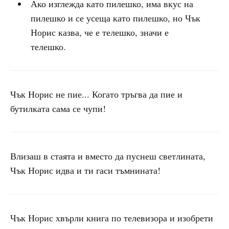
Ако изглежда като пилешко, има вкус на
пилешко и се усеща като пилешко, но Чък
Норис казва, че е телешко, значи е
телешко.
Чък Норис не пие... Когато тръгва да пие и
бутилката сама се чупи!
Влизаш в стаята и вместо да пуснеш светлината,
Чък Норис идва и ти гаси тъмнината!
Чък Норис хвърли книга по телевизора и изобрети