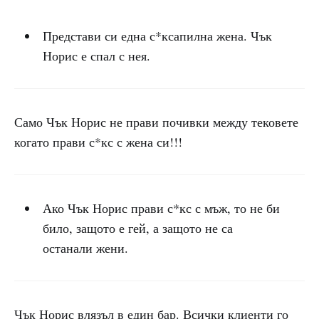
Представи си една с*ксапилна жена. Чък
Норис е спал с нея.
Само Чък Норис не прави почивки между тековете
когато прави с*кс с жена си!!!
Ако Чък Норис прави с*кс с мъж, то не би
било, защото е гей, а защото не са
останали жени.
Чък Норис влязъл в един бар. Всички клиенти го