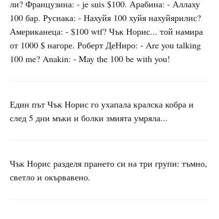
ли? Французина: - je suis $100. Арабина: - Аллаху
100 бар. Руснака: - Нахуйя 100 хуйя нахуйярилис?
Американеца: - $100 wtf? Чък Норис... той намира
от 1000 $ нагоре. Роберт ДеНиро: - Are you talking
100 me? Anakin: - May the 100 be with you!
Един път Чък Норис го ухапала кралска кобра и
след 5 дни мъки и болки змията умряла...
Чък Норис разделя прането си на три групи: тъмно,
светло и окървавено.