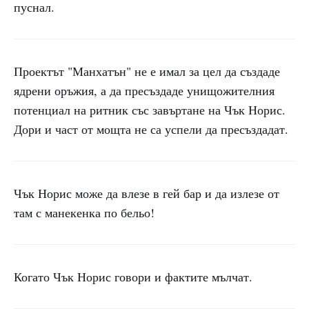
пуснал.
Проектът "Манхатън" не е имал за цел да създаде
ядрени оръжия, а да пресъздаде унищожителния
потенциал на ритник със завъртане на Чък Норис.
Дори и част от мощта не са успели да пресъздадат.
Чък Норис може да влезе в гей бар и да излезе от
там с манекенка по бельо!
Когато Чък Норис говори и фактите мълчат.