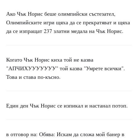
Ако Чък Норис беше олимпийски състезател,
Олимпийските игри щяха да се прекратяват и щяха
да се изпращат 237 златни медала на Чък Норис.
Когато Чък Норис киха той не казва
"АПЧИХУУУУУУУ" той казва "Умрете всички".
Това и става по-късно.
Един ден Чък Норис се изпикал и настанал потоп.
в отговор на: Обява: Искам да сложа мой банер в