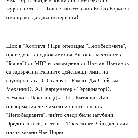
журналистите... Това е защото само Бойко Борисов
има право да дава интервюта!
Шок в "Холивуд"! При операция "Непобедимите",
проведена в подножието на Витоша (местността
"Бояна") от МВР и ръководена от Цветан Цветанов
са задържани главните действащи лица на
групировката: С.Сталоун - Рамбо, Дж.Стейтъм -
МеханикО, А.Шварценегер - ТерминаторО,
Б.Уилис - Чакала и Дж. Ли - Китаеца. Има
информация,че е имало и шести член на
"Непобедимите", чийто следи били загубени.
Предполага се, че това е Тексаският Рейнджър или
иначе казано Чък Норис.