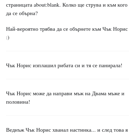
страницата about:blank. Колко ще струва и към кого
да се обърна?
Най-вероятно трябва да се обърнете към Чък Норис
:)
Чък Норис изплашил рибата си и тя се панирала!
Чък Норис може да направи мъж на Двама мъже и
половина!
Веднъж Чък Норис хванал настинка... и след това я