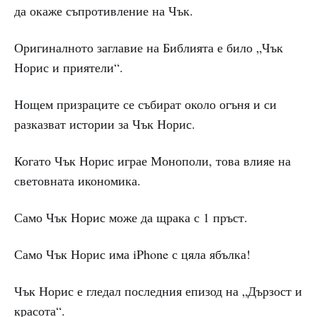
да окаже съпротивление на Чък.
Оригиналното заглавие на Библията е било „Чък
Норис и приятели“.
Нощем призраците се събират около огъня и си
разказват истории за Чък Норис.
Когато Чък Норис играе Монополи, това влияе на
световната икономика.
Само Чък Норис може да щрака с 1 пръст.
Само Чък Норис има iPhone с цяла ябълка!
Чък Норис е гледал последния епизод на „Дързост и
красота“.