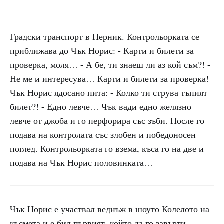
Градски транспорт в Перник. Контрольорката се
приближава до Чък Норис: - Карти и билети за
проверка, моля… - А бе, ти знаеш ли аз кой съм?! -
Не ме и интересува… Карти и билети за проверка!
Чък Норис ядосано пита: - Колко ти струва тъпият
билет?! - Едно левче… Чък вади едно желязно
левче от джоба и го перфорира със зъби. После го
подава на контролата със злобен и победоносен
поглед. Контрольорката го взема, къса го на две и
подава на Чък Норис половинката…
Чък Норис е участвал веднъж в шоуто Колелото на
късмета и е бил първият, който да го завърти.