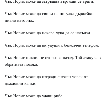
Чък Норис може да затръшва въртящи се врати.
Чък Норис може да свири на цигулка държейки
пиано като лък.
Чък Норис може да накара лука да се насълзи.
Чък Норис може да ви удуши с безжичен телефон.
Чък Норис никога не отстъпва назад. Той атакува в
обратната посока.
Чък Норис може да изгради снежен човек от
дъждовни капки.
Чък Норис може да удави риба.