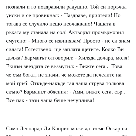
познали и го поздравили радушно. Той си поръчал
уиски и се провикнал: - Наздраве, приятели! Но
тогава се случило нещо неочаквано! Чашата в
ръката му станала на сол! Актьорът промърморил
смутено: - Много се извинявам! Просто - не си знам
силата! Естествено, ще заплатя щетите. Колко Ви
дължа? Барманът отговорил: - Хиляда долара, моля!
Екшън звездата се възмутил: - Вижте сега... Това,
че съм богат, не значи, че можете да печелите на
мой гръб! Откъде-накъде тая чаша струва толкова
скъпо? Барманът обяснил: - Ами, вижте сега, сър...
Все пак - тази чаша беше нечуплива!
Само Леонардо Ди Каприо може да вземе Оскар на