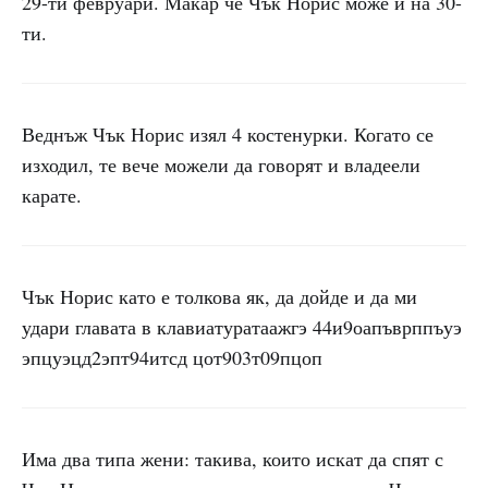
29-ти февруари. Макар че Чък Норис може и на 30-
ти.
Веднъж Чък Норис изял 4 костенурки. Когато се
изходил, те вече можели да говорят и владеели
карате.
Чък Норис като е толкова як, да дойде и да ми
удари главата в клавиатуратаажгэ 44и9оапъврппъуэ
эпцуэцд2эпт94итсд цот903т09пцоп
Има два типа жени: такива, които искат да спят с