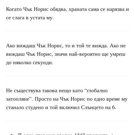
Когато Чък Норис обядва, храната сама се нарязва и
се слага в устата му.
Ако виждаш Чък Норис, то и той те вижда. Ако не
виждаш Чък Норис, значи най-вероятно ще умреш
до няколко секунди.
Не съществува такова нещо като “глобално
затопляне”. Просто на Чък Норис по едно време му
станало студено и той включил Слънцето на 6.