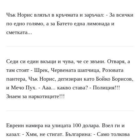
Чък Норис влязъл в кръчмата и заръчал: - За всички
по едно голямо, а за Батето една лимонада и
сметката...
Седи си един вкъщи и чува, че се звъни. Отваря, а
там стоят - Шрек, Червената шапчица, Розовата
пантера, Чък Норис, дегизиран като Бойко Борисов,
и Мечо Пух. - Ааа... какво става? - Полиция!!!
Знаем за наркотиците!!!
Eвреин намира на улицата 100 долара. Взел ги и
казал: - Хмм, не стигат. Българина: - Само толкова