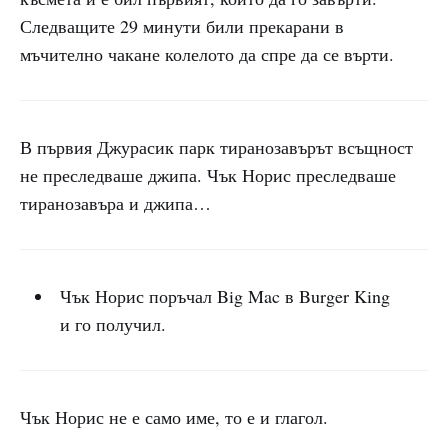
Следващите 29 минути били прекарани в
мъчително чакане колелото да спре да се върти.
В първия Джурасик парк тиранозавърът всъщност
не преследваше джипа. Чък Норис преследваше
тиранозавъра и джипа…
Чък Норис поръчал Big Mac в Burger King
и го получил.
Чък Норис не е само име, то е и глагол.