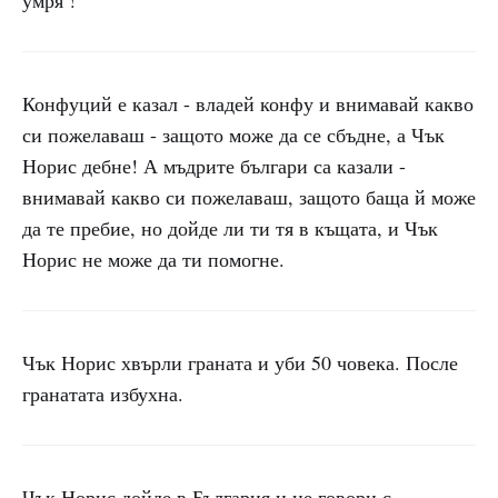
умря !
Конфуций е казал - владей конфу и внимавай какво
си пожелаваш - защото може да се сбъдне, а Чък
Норис дебне! А мъдрите българи са казали -
внимавай какво си пожелаваш, защото баща й може
да те пребие, но дойде ли ти тя в къщата, и Чък
Норис не може да ти помогне.
Чък Норис хвърли граната и уби 50 човека. После
гранатата избухна.
Чък Норис дойде в България и не говори с