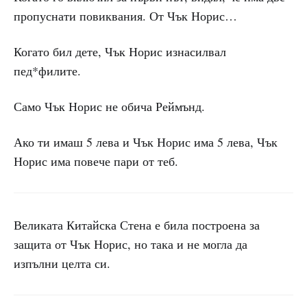
пропуснати повиквания. От Чък Норис…
Когато бил дете, Чък Норис изнасилвал
пед*филите.
Само Чък Норис не обича Реймънд.
Ако ти имаш 5 лева и Чък Норис има 5 лева, Чък
Норис има повече пари от теб.
Великата Китайска Стена е била построена за
защита от Чък Норис, но така и не могла да
изпълни целта си.