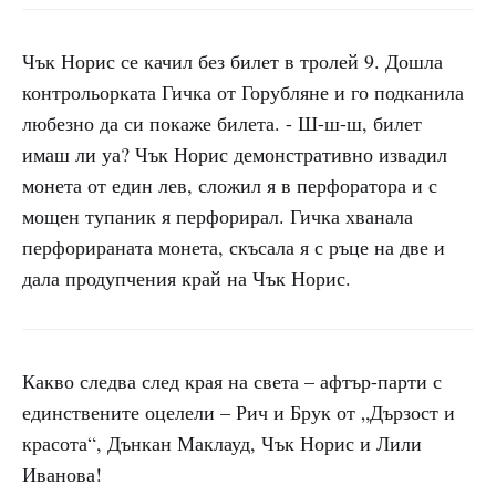
Чък Норис се качил без билет в тролей 9. Дошла
контрольорката Гичка от Горубляне и го подканила
любезно да си покаже билета. - Ш-ш-ш, билет
имаш ли уа? Чък Норис демонстративно извадил
монета от един лев, сложил я в перфоратора и с
мощен тупаник я перфорирал. Гичка хванала
перфорираната монета, скъсала я с ръце на две и
дала продупчения край на Чък Норис.
Какво следва след края на света – афтър-парти с
единствените оцелели – Рич и Брук от „Дързост и
красота“, Дънкан Маклауд, Чък Норис и Лили
Иванова!