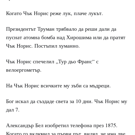
Когато Чък Норис реже лук, плаче лукът.
Президентът Труман трябвало да реши дали да
пуснат атомна бомба над Хирошима или да пратят
Чък Норис. Постъпил хуманно.
Чък Норис спечелил „Тур дьо Франс“ с
велоергометър.
На Чък Норис всичките му зъби са мъдреци.
Бог искал да създаде света за 10 дни. Чък Норис му
дал 7.
Александър Бел изобретил телефона през 1875.
Когато го включил за първи път, видял, че има две