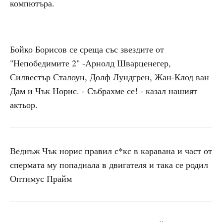
компютъра.
Бойко Борисов се среща със звездите от
"Непобедимите 2" -Арнолд Шварценегер,
Силвестър Сталоун, Долф Лундгрен, Жан-Клод ван
Дам и Чък Норис. - Събрахме се! - казал нашият
актьор.
Веднъж Чък норис правил с*кс в каравана и част от
спермата му попаднала в двигателя и така се родил
Оптимус Прайм