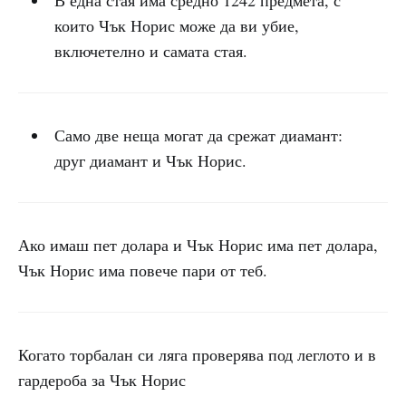
В една стая има средно 1242 предмета, с
които Чък Норис може да ви убие,
включетелно и самата стая.
Само две неща могат да срежат диамант:
друг диамант и Чък Норис.
Ако имаш пет долара и Чък Норис има пет долара,
Чък Норис има повече пари от теб.
Когато торбалан си ляга проверява под леглото и в
гардероба за Чък Норис