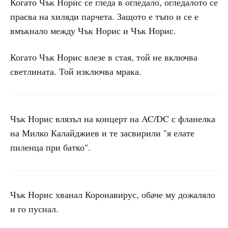
Когато Чък Норис се гледа в огледало, огледалото се
прасва на хиляди парчета. Защото е тъпо и се е
вмъкнало между Чък Норис и Чък Норис.
Когато Чък Норис влезе в стая, той не включва
светлината. Той изключва мрака.
Чък Норис влязъл на концерт на AC/DC с фланелка
на Милко Калайджиев и те засвирили "я елате
пиленца при батко".
Чък Норис хванал Коронавирус, обаче му дожаляло
и го пуснал.