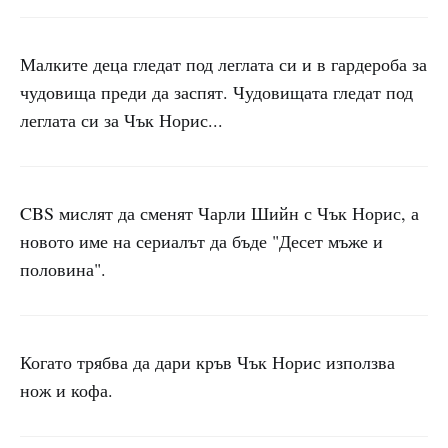
Малките деца гледат под леглата си и в гардероба за
чудовища преди да заспят. Чудовищата гледат под
леглата си за Чък Норис...
CBS мислят да сменят Чарли Шийн с Чък Норис, а
новото име на сериалът да бъде "Десет мъже и
половина".
Когато трябва да дари кръв Чък Норис използва
нож и кофа.