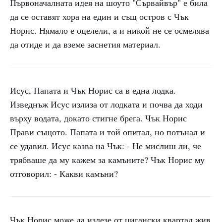
Първоначалната идея на шоуто "Сървайвър" е била
да се оставят хора на един и същ остров с Чък
Норис. Нямало е оцелели, а и никой не се осмелява
да отиде и да вземе заснетия материал.
Исус, Папата и Чък Норис са в една лодка.
Изведнъж Исус излиза от лодката и почва да ходи
върху водата, докато стигне брега. Чък Норис
Прави същото. Папата и той опитал, но потънал и
се удавил. Исус казва на Чък: - Не мислиш ли, че
трябваше да му кажем за камъните? Чък Норис му
отговорил: - Какви камъни?
Чък Норис може да излезе от цигански квартал жив