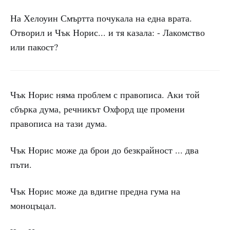
На Хелоуин Смъртта почукала на една врата.
Отворил и Чък Норис... и тя казала: - Лакомство
или пакост?
Чък Норис няма проблем с правописа. Аки той
сбърка дума, речникът Охфорд ще промени
правописа на тази дума.
Чък Норис може да брои до безкрайност ... два
пъти.
Чък Норис може да вдигне предна гума на
моноцъцал.