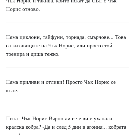
Чък Норис и такива, които искат да спят с Чък
Норис отново.
Няма циклони, тайфуни, торнада, смърчове... Това
са кихавиците на Чък Норис, или просто той
тренира и диша тежко.
Няма приливи и отливи! Просто Чък Норис се
къпе.
Питат Чък Норис-Вярно ли е че ви е ухапала
кралска кобра? -Да и след 5 дни в агония... кобрата