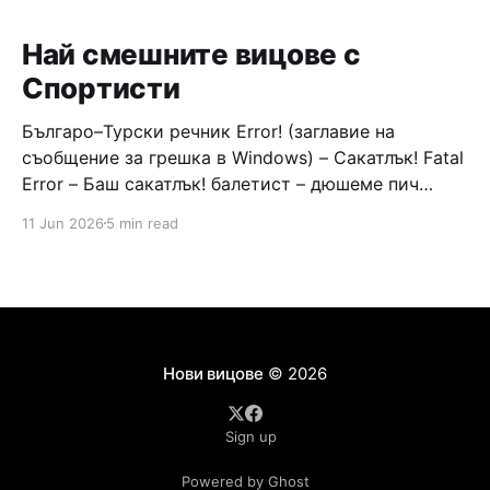
Най смешните вицове с
Спортисти
Българо–Турски речник Error! (заглавие на
съобщение за грешка в Windows) – Сакатлък! Fatal
Error – Баш сакатлък! балетист – дюшеме пич
граната – барут кюфте бизнесмен – чалъм ефенди
11 Jun 2026
5 min read
Война и мир – Патаклама и рахатлък Cancel –
сектир пионерче – кърмъзъ пешкир пишлеме
Площад “Славейков” – Чурулик мегдан не дразни
дявола – дур базик шаркан бабана сакатлък Двама
Нови вицове
© 2026
Sign up
Powered by Ghost