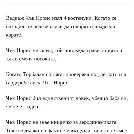
Веднъж Чък Норис изял 4 костенуки. Когато се
изходил, те вече можели да говорят и владеели
карате.
Чък Норис не скача, той поглежда гравитацията и
тя си сменя посоката.
Когато Торбалан си ляга, проверява под леглото и в
гардероба си за Чък Норис.
Чък Норис бил единственият човек, убедил баба си,
че не е гладен.
Чък Норис не знае нищичко за аеродинамиката.
Това се дължи на факта, че въздухът никога не смее