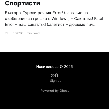
Спортисти
Българо–Турски речник Error! (заглавие на
съобщение за грешка в Windows) – Сакатлък! Fatal
Error – Баш сакатлък! балетист – дюшеме пич
граната – барут кюфте бизнесмен – чалъм ефенди
11 Jun 2026
5 min read
Война и мир – Патаклама и рахатлък Cancel –
сектир пионерче – кърмъзъ пешкир пишлеме
Площад “Славейков” – Чурулик мегдан не дразни
дявола – дур базик шаркан бабана сакатлък Двама
Нови вицове
© 2026
Sign up
Powered by Ghost