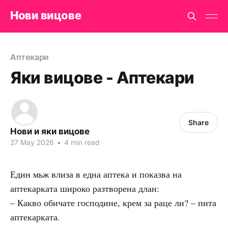
Нови вицове
Аптекари
Яки вицове - Аптекари
Share
Нови и яки вицове
27 May 2026
•
4 min read
Един мьж влиза в една аптека и показва на
аптекарката широко разтворена длан:
– Какво обичате господине, крем за раце ли? – пита
аптекарката.