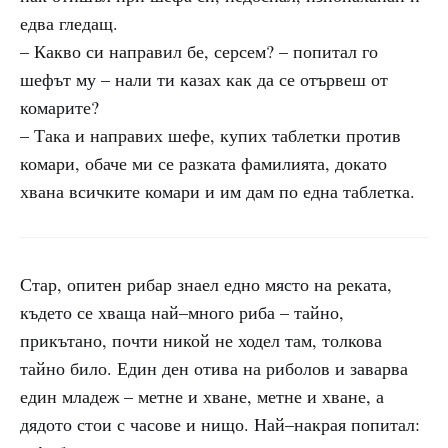
едва гледащ.
– Какво си направил бе, серсем? – попитал го
шефът му – нали ти казах как да се отървеш от
комарите?
– Така и направих шефе, купих таблетки против
комари, обаче ми се разката фамилията, докато
хвана всичките комари и им дам по една таблетка.
Стар, опитен рибар знаел едно място на реката,
където се хваща най–много риба – тайно,
прикътано, почти никой не ходел там, толкова
тайно било. Един ден отива на риболов и заварва
един младеж – метне и хване, метне и хване, а
дядото стои с часове и нищо. Най–накрая попитал: