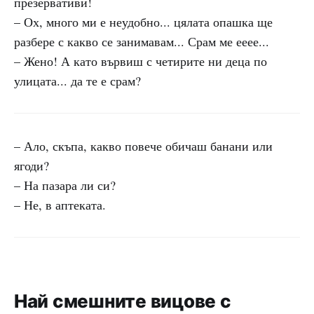
презервативи!
– Ох, много ми е неудобно... цялата опашка ще
разбере с какво се занимавам... Срам ме ееее...
– Жено! А като вървиш с четирите ни деца по
улицата... да те е срам?
– Ало, скъпа, какво повече обичаш банани или
ягоди?
– На пазара ли си?
– Не, в аптеката.
Най смешните вицове с