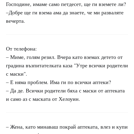
Господине, имаме само петдесет, ще ги вземете ли?
–Добре ще ги взема ама да знаете, че ми разваляте
вечерта.
От телефона:
– Миме, голям резил. Вчера като вземах детето от
градина възпитателката каза "Утре всички родители
с маски".
– Е няма проблем. Има ги по всички аптеки?
– Да де. Всички родители бяха с маски от аптеката
и само аз с маската от Хелоуин.
– Жена, като минаваш покрай аптеката, влез и купи