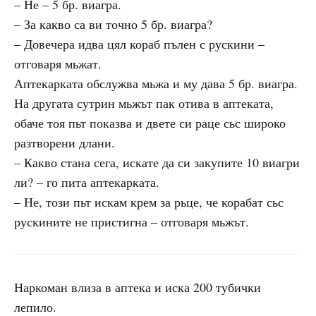
– Не – 5 бр. виагра.
– За какво са ви точно 5 бр. виагра?
– Довечера идва цял кораб пълен с рускини –
отговаря мьжат.
Аптекарката обслужва мьжа и му дава 5 бр. виагра.
На другата сутрин мьжът пак отива в аптеката,
обаче тоя пьт показва и двете си раце сьс широко
разтворени длани.
– Какво стана сега, искате да си закупите 10 виагри
ли? – го пита аптекарката.
– Не, този пьт искам крем за рьце, че корабат сьс
рускините не пристигна – отговаря мьжът.
Наркоман влиза в аптека и иска 200 тубички
лепило.