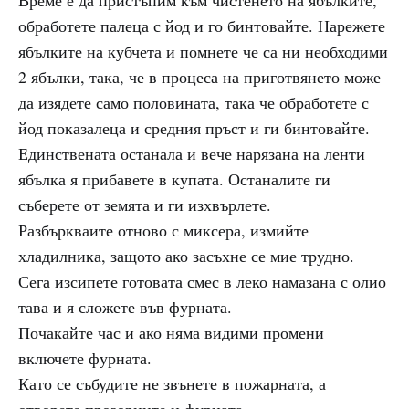
Време е да пристъпим към чистенето на ябълките,
обработете палеца с йод и го бинтовайте. Нарежете
ябълките на кубчета и помнете че са ни необходими
2 ябълки, така, че в процеса на приготвянето може
да изядете само половината, така че обработете с
йод показалеца и средния пръст и ги бинтовайте.
Единствената останала и вече нарязана на ленти
ябълка я прибавете в купата. Останалите ги
съберете от земята и ги изхвърлете.
Разбъркваите отново с миксера, измийте
хладилника, защото ако засъхне се мие трудно.
Сега изсипете готовата смес в леко намазана с олио
тава и я сложете във фурната.
Почакайте час и ако няма видими промени
включете фурната.
Като се събудите не звънете в пожарната, а