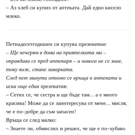
– Аз хлеб си купих от аптеката. Дай едно кисело
млеко.
Петнадесетгодишен си купува презе
ватив:
– Ще вечерям в дома на приятелката ми –
оправдава се пред аптекаря – и никога не се знае,
току виж, стане заварката.
След пет минути отново се връща в аптеката и
иска още един презе
ватив:
– Сетих се, че сестра и ще бъде там... а е много
красива! Може да се заинтересува от мене... мисля,
че е по–добре да съм запасен!
Връща се след малко:
– Знаете ли, обмислих и реших, че ще е по–хубаво