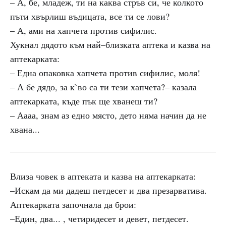
– А, бе, младеж, ти на каква стръв си, че колкото
пъти хвърлиш въдицата, все ти се лови?
– А, ами на хапчета против сифилис.
Хукнал дядото към най–близката аптека и казва на
аптекарката:
– Една опаковка хапчета против сифилис, моля!
– А бе дядо, за к`во са ти тези хапчета?– казала
аптекарката, къде пък ще хванеш ти?
– Аааа, знам аз едно място, дето няма начин да не
хвана...
Влиза човек в аптеката и казва на аптекарката:
–Искам да ми дадеш петдесет и два презарватива.
Аптекарката започнала да брои:
–Един, два... , четиридесет и девет, петдесет.