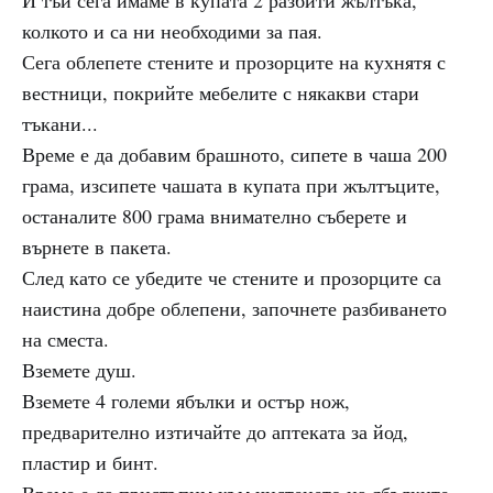
И тъй сега имаме в купата 2 разбити жълтъка,
колкото и са ни необходими за пая.
Сега облепете стените и прозорците на кухнятя с
вестници, покрийте мебелите с някакви стари
тъкани...
Време е да добавим брашното, сипете в чаша 200
грама, изсипете чашата в купата при жълтъците,
останалите 800 грама внимателно съберете и
върнете в пакета.
След като се убедите че стените и прозорците са
наистина добре облепени, започнете разбиването
на сместа.
Вземете душ.
Вземете 4 големи ябълки и остър нож,
предварително изтичайте до аптеката за йод,
пластир и бинт.