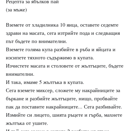
Рецепта за ябълков пай
(за мъже)
Вземете от хладилника 10 яица, оставете седемте
здрави на масата, сега изтрийте пода и следващия
път бъдете по внимателни.
Вземете голяма купа разбийте в ръба и яйцата и
изсипете тяхното съдържимо в купата.
Изчистете масата и столовете от жълтъците, бъдете
внимателни.
И така, имаме 5 жълтъка в купата.
Сега вземете миксер, сложете му накрайниците за
бъркане и разбийте жълтъците, нищо, пробвайте
пак да поставите накрайниците... Сега разбивайте.
Измийте си лицето, шията ръцете и гърба, махнете
жълтъка от ушите.