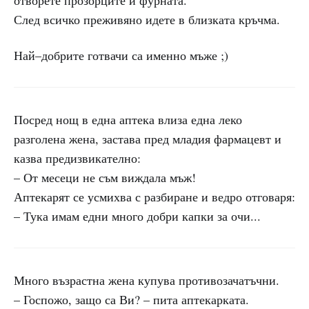
отворете прозорците и фурната.
След всичко преживяно идете в близката кръчма.
Най–добрите готвачи са именно мъже ;)
Посред нощ в една аптека влиза една леко
разголена жена, застава пред младия фармацевт и
казва предизвикателно:
– От месеци не съм виждала мъж!
Аптекарят се усмихва с разбиране и ведро отговаря:
– Тука имам едни много добри капки за очи...
Много възрастна жена купува противозачатъчни.
– Госпожо, защо са Ви? – пита аптекарката.