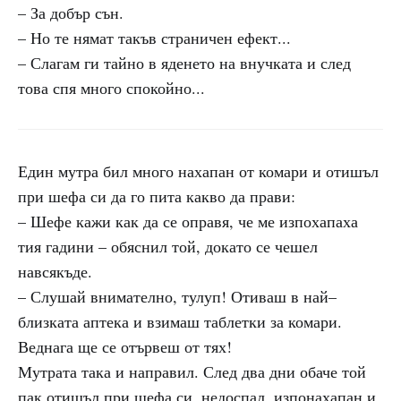
– За добър сън.
– Но те нямат такъв страничен ефект...
– Слагам ги тайно в яденето на внучката и след
това спя много спокойно...
Един мутра бил много нахапан от комари и отишъл
при шефа си да го пита какво да прави:
– Шефе кажи как да се оправя, че ме изпохапаха
тия гадини – обяснил той, докато се чешел
навсякъде.
– Слушай внимателно, тулуп! Отиваш в най–
близката аптека и взимаш таблетки за комари.
Веднага ще се отървеш от тях!
Мутрата така и направил. След два дни обаче той
пак отишъл при шефа си, недоспал, изпонахапан и