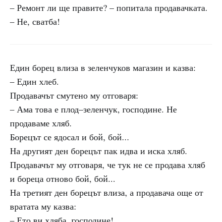
– Ремонт ли ще правите? – попитала продавачката.
– Не, сватба!
Един борец влиза в зеленчуков магазин и казва:
– Един хлеб.
Продавачът смутено му отговаря:
– Ама това е плод–зеленчук, господине. Не
продаваме хляб.
Борецът се ядосал и бой, бой...
На другият ден борецът пак идва и иска хляб.
Продавачът му отговаря, че тук не се продава хляб
и бореца отново бой, бой...
На третият ден борецът влиза, а продавача още от
вратата му казва:
– Ето ви хляба, господине!