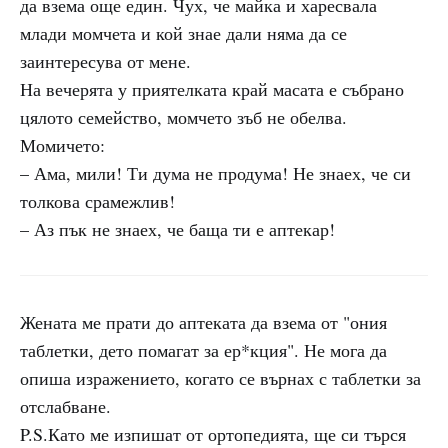
да взема още един. Чух, че майка и харесвала
млади момчета и кой знае дали няма да се
заинтересува от мене.
На вечерята у приятелката край масата е събрано
цялото семейство, момчето зъб не обелва.
Момичето:
– Ама, мили! Ти дума не продума! Не знаех, че си
толкова срамежлив!
– Аз пък не знаех, че баща ти е аптекар!
Жената ме прати до аптеката да взема от "ония
таблетки, дето помагат за ер*кция". Не мога да
опиша изражението, когато се върнах с таблетки за
отслабване.
P.S.Като ме изпишат от ортопедията, ще си търся