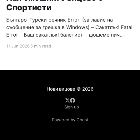
Спортисти
Българо–Турски речник Error! (заглавие на
съобщение за грешка в Windows) – Сакатлък! Fatal
Error – Баш сакатлък! балетист – дюшеме пич
граната – барут кюфте бизнесмен – чалъм ефенди
11 Jun 2026
5 min read
Война и мир – Патаклама и рахатлък Cancel –
сектир пионерче – кърмъзъ пешкир пишлеме
Площад “Славейков” – Чурулик мегдан не дразни
дявола – дур базик шаркан бабана сакатлък Двама
Нови вицове
© 2026
Sign up
Powered by Ghost