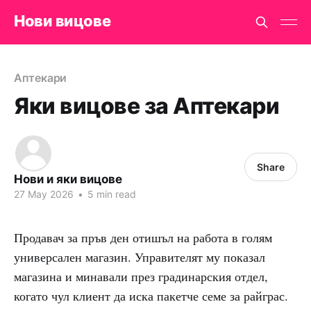
Нови вицове
Аптекари
Яки вицове за Аптекари
Share
Нови и яки вицове
27 May 2026
•
5 min read
Продавач за пръв ден отишъл на работа в голям
универсален магазин. Управителят му показал
магазина и минавали през градинарския отдел,
когато чул клиент да иска пакетче семе за райграс.