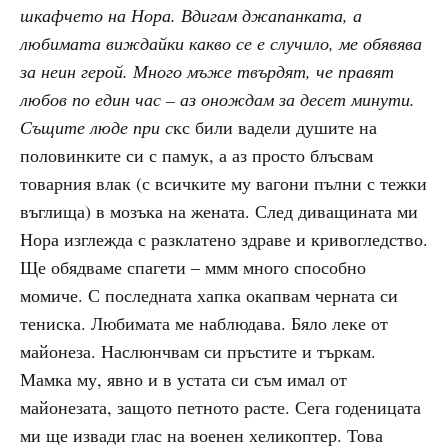
шкафчето на Нора. Вдигам джапанката, а
любимата виждайки какво се е случило, ме обявява
за неин герой. Много мъже твърдят, че правят
любов по един час – аз онождам за десет минути.
Същите люде при с
кс били вадели душите на
половинките си с памук, а аз просто блъсвам
товарния влак (с всичките му вагони пълни с тежки
въглища) в мозъка на жената. След диващината ми
Нора изглежда с разклатено здраве и кривогледство.
Ще обядваме спагети – ммм много способно
момиче. С последната хапка окапвам черната си
тениска. Любимата ме наблюдава. Бяло леке от
майонеза. Наслюнчвам си пръстите и търкам.
Мамка му, явно и в устата си съм имал от
майонезата, защото петното расте. Сега годеницата
ми ще извади глас на военен хеликоптер. Това