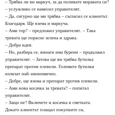
– Трябва ли ви маркуч, за да поливате моравата си?
– услужливо се намесил управителят.
– Да, сигурно ще ми трябва – съгласил се клиентът.
Благодаря. Ще взема и маркуча.
– Ами тор? – предложил управителят. – Така
тревата ще порасне зелена и здрава.
– Добра идея.
– Но, разбира се, винаги има бурени – продължил
управителят. – Затова ще ви трябва бутилка
препарат против плевели. Големите бутилки
излизат най–икономично.
– Добре, ще взема и препарат против плевели.
– Ами нова косачка за тревата? – попитал
управителят.
– Защо не? Включете и косачка в сметката.
Докато клиентът плащал покупките си,