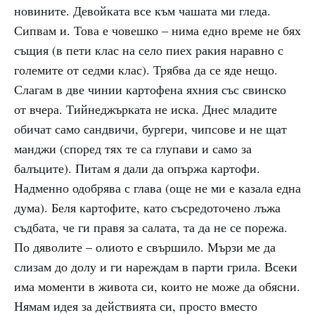
новините. Девойката все към чашата ми гледа.
Сипвам и. Това е човешко – нима едно време не бях
същия (в пети клас на село пиех ракия наравно с
големите от седми клас). Трябва да се яде нещо.
Слагам в две чинии картофена яхния със свинско
от вчера. Тийнеджърката не иска. Днес младите
обичат само сандвичи, бургери, чипсове и не щат
манджи (според тях те са глупави и само за
балъците). Питам я дали да опържа картофи.
Надменно одобрява с глава (още не ми е казала една
дума). Беля картофите, като съсредоточено лъжа
съдбата, че ги правя за салата, та да не се порежа.
По дяволите – олиото е свършило. Мързи ме да
слизам до долу и ги нареждам в парти грила. Всеки
има моменти в живота си, които не може да обясни.
Нямам идея за действията си, просто вместо