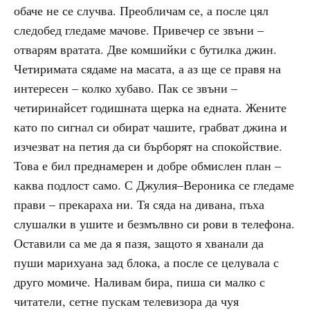
обаче не се случва. Преобличам се, а после цял
следобед гледаме мачове. Привечер се звъни –
отварям вратата. Две комшийки с бутилка джин.
Четиримата сядаме на масата, а аз ще се правя на
интересен – колко хубаво. Пак се звъни –
четиринайсет годишната щерка на едната. Жените
като по сигнал си обират чашите, грабват джина и
изчезват на петия да си бърборят на спокойствие.
Това е бил преднамерен и добре обмислен план –
каква подлост само. С Джулия–Вероника се гледаме
прави – прекараха ни. Тя сяда на дивана, пъха
слушалки в ушите и безмълвно си рови в телефона.
Оставили са ме да я пазя, защото я хванали да
пуши марихуана зад блока, а после се целувала с
друго момиче. Наливам бира, пиша си малко с
читатели, сетне пускам телевизора да чуя