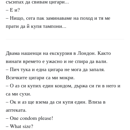
съсипах да свивам цигари...
– Е и?
– Нищо, сега пак заминаваме на поход и тя ме
прати да й купя тампони...
Двама нашенци на екскурзия в Лондон. Както
винаги времето е ужасно и не спира да вали.
– Пич тука и една цигара не мога да запаля.
Всичките цигари са ми мокри.
– О аз си купих един кондом, държа си ги в него и
са ми сухи.
– Ок и аз ще взема да си купя един. Влиза в
аптеката.
– One condom please!
– What size?