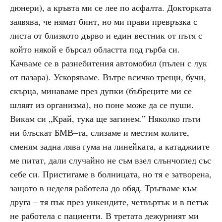
дюнери), а кръвта ми се лее по асфалта. Докторката
заявява, че нямат бинт, но ми прави превръзка с
листа от близкото дърво и един вестник от пътя с
който някой е бърсал областта под гърба си.
Качваме се в разнебитения автомобил (пълен с лук
от пазара). Ускоряваме. Вътре всичко трещи, бучи,
скърца, минаваме през дупки (бъбреците ми се
шляят из организма), но поне може да се пуши.
Викам си „Край, тука ще загинем.” Няколко пъти
ни блъскат БМВ–та, слизаме и местим колите,
сменям задна лява гума на линейката, а катаджиите
ме питат, дали случайно не съм взел слънчоглед със
себе си. Пристигаме в болницата, но тя е затворена,
защото в неделя работела до обяд. Тръгваме към
друга – тя пък през уикендите, четвъртък и в петък
не работела с пациенти. В третата дежурният ми