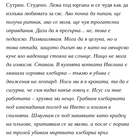
Сутрин. Студено. Лежа под юргана и се чудя как да
излъжа любимата за с
кс. Ако почна да пипам, ще
получа ритник, ако се моля, ще чуя трогателни
оправдания. Дали да я прегърна... не, това е
педалско. Размишлявам. Мога да я целуна, но и
това отпада, защото дъхът ми е като на овчарско
куче яло наденица стояла на слънце. Нищо не мога
да измисля. Ставам. В кухнята котката Ивелина е
хванала огромна хлебарка – тъкмо я убива с
движения на леопард. Носи ми я в краката, та да е
сигурна, че съм видял какъв ловец е. Исус си знае
работата – хрумна ми нещо. Грабвам хлебарката
под изненадания поглед на Ивето и влизам в
спалнята. Шмугвам се под завивките като крадец
на плъхове, притаявам се за малко, а после с порива
на тролей убивам мъртвата хлебарка връз