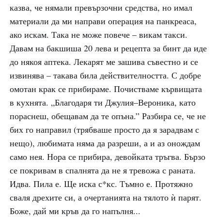
казва, че нямали превързочни средства, но имал
материали да ми направи операция на панкреаса,
ако искам. Така не може повече – викам такси.
Давам на бакшиша 20 лева и рецепта за бинт да иде
до някоя аптека. Лекарят ме зашива съвестно и се
извинява – такава била действителността. С добре
омотан крак се прибираме. Почистваме кървищата
в кухнята. „Благодаря ти Джулия–Вероника, като
пораснеш, обещавам да те опъна.” Разбира се, че не
бих го направил (трябваше просто да я зарадвам с
нещо), любимата няма да разреши, а и аз онождам
само нея. Нора се прибира, девойката тръгва. Бързо
се покривам в спалнята да не я тревожа с раната.
Идва. Пила е. Ще иска с*кс. Тъмно е. Протяжно
сваля дрехите си, а очертанията на тялото ѝ парят.
Боже, дай ми кръв да го напълня...