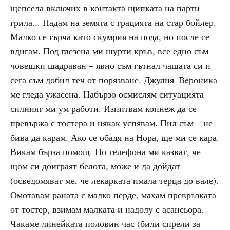
щепсела включих в контакта щипката на парти
грила... Падам на земята с грацията на стар бойлер.
Малко се гърча като скумрия на пода, но после се
вдигам. Под глезена ми шурти кръв, все едно съм
човешки шадраван – явно съм гътнал чашата си и
сега съм добил теч от порязване. Джулия–Вeроника
ме гледа ужасена. Набързо осмислям ситуацията –
силният ми ум работи. Изпитвам копнеж да се
превържа с тостера и някак успявам. Пил съм – не
бива да карам. Ако се обадя на Нора, ще ми се кара.
Викам бърза помощ. По телефона ми казват, че
щом си доиграят белота, може и да дойдат
(осведомяват ме, че лекарката имала терца до вале).
Омотавам раната с малко перде, махам превръзката
от тостер, взимам малката и надолу с асансьора.
Чакаме линейката половин час (били спрели за