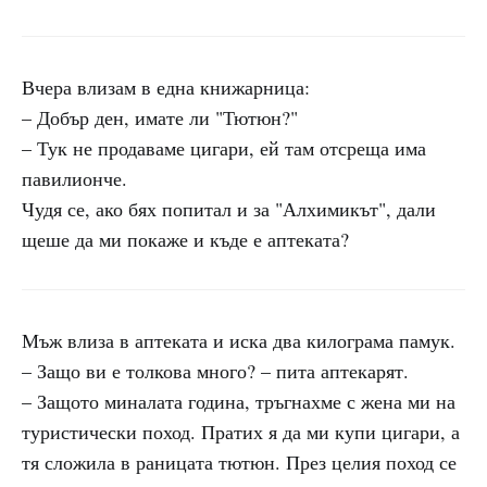
Вчера влизам в една книжарница:
– Добър ден, имате ли "Тютюн?"
– Тук не продаваме цигари, ей там отсреща има
павилионче.
Чудя се, ако бях попитал и за "Алхимикът", дали
щеше да ми покаже и къде е аптеката?
Мъж влиза в аптеката и иска два килограма памук.
– Защо ви е толкова много? – пита аптекарят.
– Защото миналата година, тръгнахме с жена ми на
туристически поход. Пратих я да ми купи цигари, а
тя сложила в раницата тютюн. През целия поход се