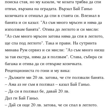
поиска стая, но му казали, че козата трябва да спи
отвън, вързана на оградата. Вързал Бай Ганьо
козичката и отишъл да спи в стаята си. Влезнал в
банята и си казал: "Аз съм много мръсен и няма да
използвам банята". Отива до леглото и си мисли:
"Аз съм много мръсен затова няма да спя в леглото,
ще спа под леглото". Така и прави. На сутринта
минава Рум сервиз и си мисли: "Аз съм много низш
за тая екстра, няма да я ползвам". Става, събира си
багажа и отива да си отвърже козичката.
Рецепциониста го гони и му вика:
– Дължите ми 20 лв. затова, че сте ползвали банята.
– Ама аз не съм я ползвал – казал Бай Ганьо.
– Да си я ползвал бе, давай 20 лв.
Дал ги Бай Ганьо.
– Дай ся още 20 лв. затова, че си спал в леглото.