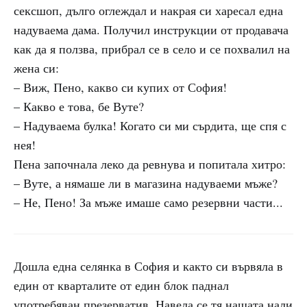
сексшоп, дълго оглеждал и накрая си харесал една
надуваема дама. Получил инструкции от продавача
как да я ползва, прибрал се в село и се похвалил на
жена си:
– Виж, Пено, какво си купих от София!
– Какво е това, бе Вуте?
– Надуваема булка! Когато си ми сърдита, ще спя с
нея!
Пена започнала леко да ревнува и попитала хитро:
– Вуте, а нямаше ли в магазина надуваеми мъже?
– Не, Пено! За мъже имаше само резервни части...
Дошла една селянка в София и както си вървяла в
един от кварталите от един блок паднал
употребяван презерватив. Навела се тя нашата нали