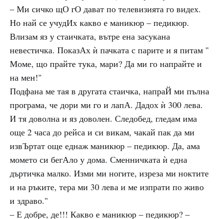
– Ми сичко щО гО дават по телевизията го видех.
Но най се учудИх какво е маникюр – педикюр.
Влизам яз у стаичката, вътре ена засукана
невестичка. ПоказАх ѝ пачката с парите и я питам "
Моме, що прайте тука, мари? Да ми го напрайте и
на мен!"
Подфана ме тая в другата стаичка, напраЙ ми пълна
програма, че дори ми го и лапА. Дадох ѝ 300 лева.
И тя доволна и яз доволен. Следобед, гледам има
още 2 часа до рейса и си викам, чакай пак да ми
извЪртат още еднаж маникюр – педикюр. Да, ама
момето си бегАло у дома. Сменничката ѝ една
дъртичка малко. Изми ми ногите, изреза ми ноктите
и на ръките, тера ми 30 лева и ме изпрати по живо
и здраво."
– Е добре, де!!! Какво е маникюр – педикюр? –