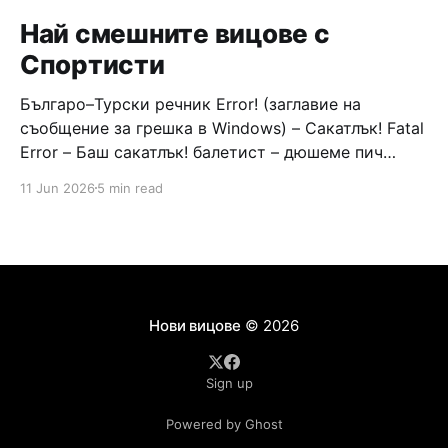
Най смешните вицове с
Спортисти
Българо–Турски речник Error! (заглавие на
съобщение за грешка в Windows) – Сакатлък! Fatal
Error – Баш сакатлък! балетист – дюшеме пич
граната – барут кюфте бизнесмен – чалъм ефенди
11 Jun 2026
5 min read
Война и мир – Патаклама и рахатлък Cancel –
сектир пионерче – кърмъзъ пешкир пишлеме
Площад “Славейков” – Чурулик мегдан не дразни
дявола – дур базик шаркан бабана сакатлък Двама
Нови вицове
© 2026
Sign up
Powered by Ghost