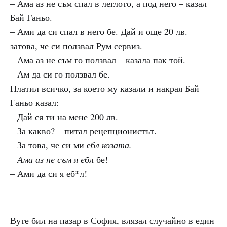
– Ама аз не съм спал в леглото, а под него – казал
Бай Ганьо.
– Ами да си спал в него бе. Дай и още 20 лв.
затова, че си ползвал Рум сервиз.
– Ама аз не съм го ползвал – казала пак той.
– Ам да си го ползвал бе.
Платил всичко, за което му казали и накрая Бай
Ганьо казал:
– Дай ся ти на мене 200 лв.
– За какво? – питал рецепционистът.
– За това, че си ми еб
л козата.
– Ама аз не съм я еб
л бе!
– Ами да си я еб*л!
Вуте бил на пазар в София, влязал случайно в един