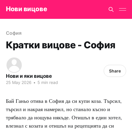
Нови вицове
София
Кратки вицове - София
Share
Нови и яки вицове
25 May 2026
•
5 min read
Бай Ганьо отива в София да си купи коза. Търсил,
търсил и накрая намерил, но станало късно и
трябвало да нощува някъде. Отишъл в един хотел,
влезнал с козата и отишъл на рецепцията да си