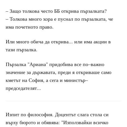
– Защо толкова често ББ открива пързалката?
– Толкова много хора е пуснал по пързалката, че
има почетното право.
Или много обича да открива... или има акции в
тази пързалка.
Пързалка "Ариана" придобива все по–важно
значение за държавата, преди я откриваше само
кметът на София, а сега и министър–
председателят...
Изпит по философия. Доцентът слага стола си
върху бюрото и обявява: "Използвайки всичко