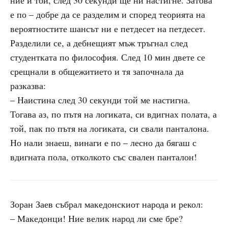
ние и той, след 30 секунди ще ни настигне. Затова
е по – добре да се разделим и според теорията на
вероятностите шансът ни е петдесет на петдесет.
Разделили се, а дебнещият мъж тръгнал след
студентката по философия. След 10 мин двете се
срещнали в общежитието и тя започнала да
разказва:
– Наистина след 30 секунди той ме настигна.
Тогава аз, по пътя на логиката, си вдигнах полата, а
той, пак по пътя на логиката, си свали панталона.
Но нали знаеш, винаги е по – лесно да бягаш с
вдигната пола, отколкото със свален панталон!
Зоран Заев събрал македонскиот народа и рекол:
– Македонци! Ние велик народ ли сме бре?