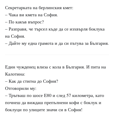
Секретарката на берлинския кмет:
– Чака ви кмета на София.
– По какъв въпрос?
– Разправя, че търсел къде да се изхвърля боклука
на София.
– Дайте му една грамота и да си пътува за България.
Един чужденец влиза с кола в България. И пита на
Калотина:
– Как да стигна до София?
Отговорили му:
– Тръгваш по шосе E80 и след 57 километра, като
почнеш да виждаш препълнени кофи с боклук и
боклуци по улиците значи си в София!