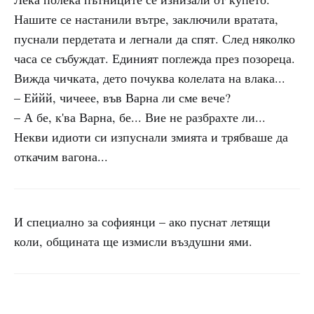
Нашите се настанили вътре, заключили вратата,
пуснали пердетата и легнали да спят. След няколко
часа се събуждат. Единият поглежда през позореца.
Вижда чичката, дето почуква колелата на влака...
– Еййй, чичеее, във Варна ли сме вече?
– А бе, к'ва Варна, бе... Вие не разбрахте ли...
Некви идиоти си изпуснали змията и трябваше да
откачим вагона...
И специално за софиянци – ако пуснат летящи
коли, общината ще измисли въздушни ями.