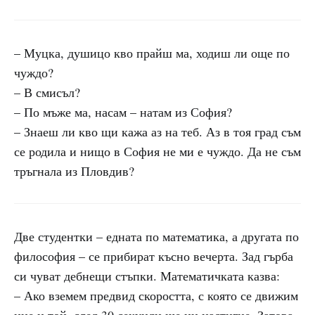
– Муцка, душицо кво прайш ма, ходиш ли още по
чуждо?
– В смисъл?
– По мъже ма, насам – натам из София?
– Знаеш ли кво щи кажа аз на теб. Аз в тоя град съм
се родила и нищо в София не ми е чуждо. Да не съм
тръгнала из Пловдив?
Две студентки – едната по математика, а другата по
философия – се прибират късно вечерта. Зад гърба
си чуват дебнещи стъпки. Математичката казва:
– Ако вземем предвид скоростта, с която се движим