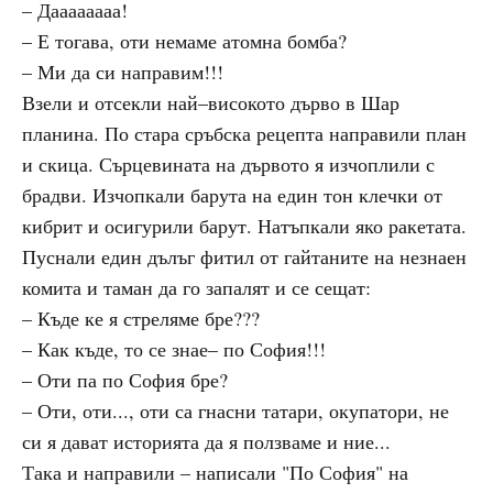
– Даааааааа!
– Е тогава, оти немаме атомна бомба?
– Ми да си направим!!!
Взели и отсекли най–високото дърво в Шар
планина. По стара сръбска рецепта направили план
и скица. Сърцевината на дървото я изчоплили с
брадви. Изчопкали барута на един тон клечки от
кибрит и осигурили барут. Натъпкали яко ракетата.
Пуснали един дълъг фитил от гайтаните на незнаен
комита и таман да го запалят и се сещат:
– Къде ке я стреляме бре???
– Как къде, то се знае– по София!!!
– Оти па по София бре?
– Оти, оти..., оти са гнасни татари, окупатори, не
си я дават историята да я ползваме и ние...
Така и направили – написали "По София" на