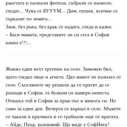
ракетата и палнали фитила, събрали се наоколо,
гледат... Чува се БУУУМ... Дим, пушек, всички се
търкалят по земята...
Заев, без ръка, без крак се надига, гледа и казва:
– Баси мамата, представяте ли си сега в София
какво е!!!...
Живял един вехт ергенин на село. Заможен бил,
щото гледал овце и агнета. Цял живот не излизал от
село. Съселяните му решили да го пратят да се
разходи в София, та белким си намери невеста.
Отишъл той в София за пръв път в живота си. Но
само за един ден. Вечерта се върнал в село. Мъжете
го чакали в кръчмата и го грабнали още от вратата.
– Айде, Пеца, разправяй. Що виде у СофИята?