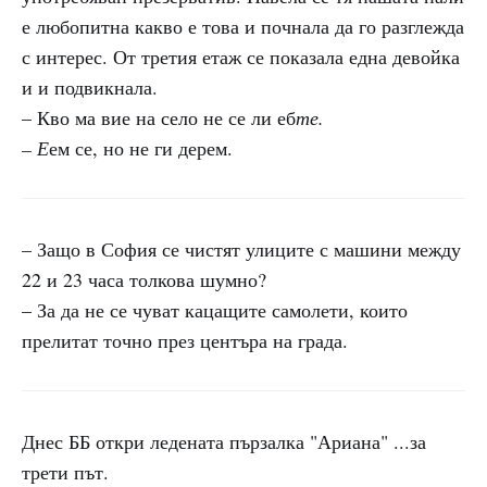
е любопитна какво е това и почнала да го разглежда
с интерес. От третия етаж се показала една девойка
и и подвикнала.
– Кво ма вие на село не се ли еб
те.
– Е
ем се, но не ги дерем.
– Защо в София се чистят улиците с машини между
22 и 23 часа толкова шумно?
– За да не се чуват кацащите самолети, които
прелитат точно през центъра на града.
Днес ББ откри ледената пързалка "Ариана" ...за
трети път.