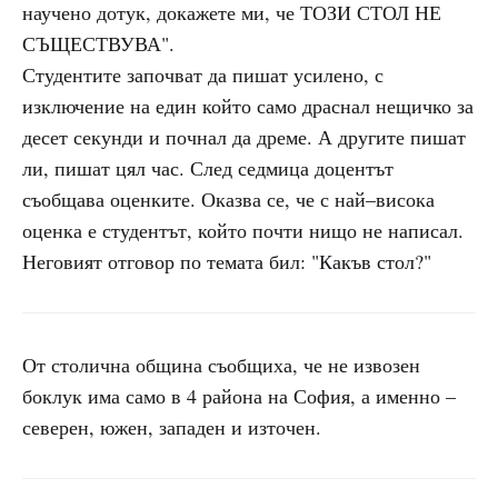
научено дотук, докажете ми, че ТОЗИ СТОЛ НЕ
СЪЩЕСТВУВА".
Студентите започват да пишат усилено, с
изключение на един който само драснал нещичко за
десет секунди и почнал да дреме. А другите пишат
ли, пишат цял час. След седмица доцентът
съобщава оценките. Оказва се, че с най–висока
оценка е студентът, който почти нищо не написал.
Неговият отговор по темата бил: "Какъв стол?"
От столична община съобщиха, че не извозен
боклук има само в 4 района на София, а именно –
северен, южен, западен и източен.