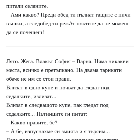
питали селяните.
– Ами какво? Преди обед ти пълнат гащите с пичи
въшки, а следобед ти режАт ноктите да не можеш
да се почешеш!
Лято. Жега. Влакът София – Варна. Няма никакви
места, всичко е претъпкано. На двама тарикати
обаче не им се стои прави.
Влизат в едно купе и почват да гледат под
седалките, излизат...
Влизат в следващото купе, пак гледат под
седалките... Пътниците ги питат:
– Какво правите, бе?
– А бе, изпуснахме си змията и я търсим...
Лека полека пътниците се изнизали от купето.