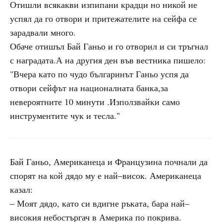
Отишли всякакви изпипани крадци но никой не
успял да го отвори и притежателите на сейфа се
зарадвали много.
Обаче отишъл Бай Ганьо и го отворил и си тръгнал
с наградата.А на другия ден във вестника пишело:
"Вчера като по чудо българинът Ганьо успя да
отвори сейфът на националната банка,за
невероятните 10 минути .Използвайки само
инструментите чук и тесла."
Бай Ганьо, Американеца и Французина почнали да
спорят на кой дядо му е най–висок. Американеца
казал:
– Моят дядо, като си вдигне ръката, бара най–
високия небостъргач в Америка по покрива.