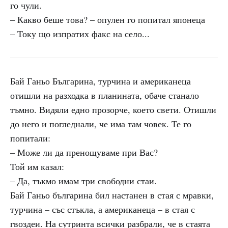
го чули.
– Какво беше това? – опулен го попитал японеца
– Току що изпратих факс на село...
Бай Ганьо Българина, турчина и американеца
отишли на разходка в планината, обаче станало
тъмно. Видяли едно прозорче, което свети. Отишли
до него и погледнали, че има там човек. Те го
попитали:
– Може ли да пренощуваме при Вас?
Той им казал:
– Да, тъкмо имам три свободни стаи.
Бай Ганьо българина бил настанен в стая с мравки,
турчина – със стъкла, а американеца – в стая с
гвоздеи. На сутринта всички разбрали, че в стаята