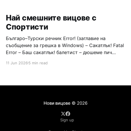
Най смешните вицове с
Спортисти
Българо–Турски речник Error! (заглавие на
съобщение за грешка в Windows) – Сакатлък! Fatal
Error – Баш сакатлък! балетист – дюшеме пич
граната – барут кюфте бизнесмен – чалъм ефенди
11 Jun 2026
5 min read
Война и мир – Патаклама и рахатлък Cancel –
сектир пионерче – кърмъзъ пешкир пишлеме
Площад “Славейков” – Чурулик мегдан не дразни
дявола – дур базик шаркан бабана сакатлък Двама
Нови вицове
© 2026
Sign up