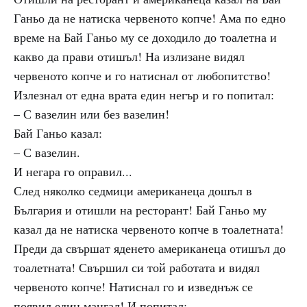
Ганьо да не натиска червеното копче! Ама по едно
време на Бай Ганьо му се доходило до тоалетна и
какво да прави отишъл! На излизане видял
червеното копче и го натиснал от любопитство!
Излезнал от една врата един негър и го попитал:
– С вазелин или без вазелин!
Бай Ганьо казал:
– С вазелин.
И негара го оправил...
След няколко седмици американеца дошъл в
България и отишли на ресторант! Бай Ганьо му
казал да не натиска червеното копче в тоалетната!
Преди да свършат яденето американеца отишъл до
тоалетната! Свършил си той работата и видял
червеното копче! Натиснал го и изведнъж се
появил един мангал! И попитал: