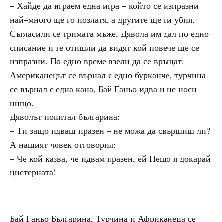
– Хайде да играем една игра – който се изпразни
най–много ще го позлатя, а другите ще ги убия.
Съгласили се тримата мъже, Дявола им дал по едно
списание и те отишли да видят кой повече ще се
изпразни. По едно време взели да се връщат.
Американецът се върнал с едно бурканче, турчина
се върнал с една кана, Бай Ганьо идва и не носи
нищо.
Дяволът попитал българина:
– Ти защо идваш празен – не можа да свършиш ли?
А нашият човек отговорил:
– Че кой казва, че идвам празен, ей Пешо я докарай
цистерната!
Бай Ганьо Българина, Турчина и Африканеца се