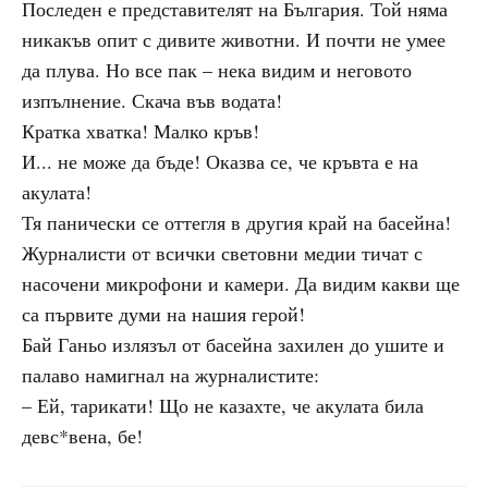
Последен е представителят на България. Той няма
никакъв опит с дивите животни. И почти не умее
да плува. Но все пак – нека видим и неговото
изпълнение. Скача във водата!
Кратка хватка! Малко кръв!
И... не може да бъде! Оказва се, че кръвта е на
акулата!
Тя панически се оттегля в другия край на басейна!
Журналисти от всички световни медии тичат с
насочени микрофони и камери. Да видим какви ще
са първите думи на нашия герой!
Бай Ганьо излязъл от басейна захилен до ушите и
палаво намигнал на журналистите:
– Ей, тарикати! Що не казахте, че акулата била
девс*вена, бе!