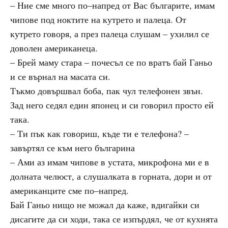
– Ние сме много по–напред от Вас българите, имам
чипове под ноктите на кутрето и палеца. От
кутрето говоря, а през палеца слушам – ухилил се
доволен американеца.
– Брей маму стара – почесъл се по вратъ бай Ганьо
и се върнал на масата си.
Тъкмо довършвал боба, пак чул телефонен звън.
Зад него седял един японец и си говорил просто ей
така.
– Ти пък как говориш, къде ти е телефона? –
завъртял се към него българина
– Ами аз имам чипове в устата, микрофона ми е в
долната челюст, а слушалката в горната, дори и от
американците сме по–напред.
Бай Ганьо нищо не можал да каже, вдигайки си
дисагите да си ходи, така се изпърдял, че от кухнята