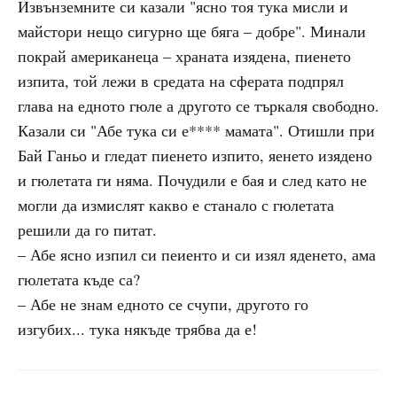
Извънземните си казали "ясно тоя тука мисли и
майстори нещо сигурно ще бяга – добре". Минали
покрай американеца – храната изядена, пиенето
изпита, той лежи в средата на сферата подпрял
глава на едното гюле а другото се търкаля свободно.
Казали си "Абе тука си е**** мамата". Отишли при
Бай Ганьо и гледат пиенето изпито, яенето изядено
и гюлетата ги няма. Почудили е бая и след като не
могли да измислят какво е станало с гюлетата
решили да го питат.
– Абе ясно изпил си пеиенто и си изял яденето, ама
гюлетата къде са?
– Абе не знам едното се счупи, другото го
изгубих... тука някъде трябва да е!