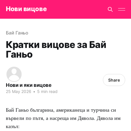
Нови вицове
Бай Ганьо
Кратки вицове за Бай
Ганьо
Share
Нови и яки вицове
25 May 2026
•
5 min read
Бай Ганьо българина, американеца и турчина си
вървели по пътя, а насреща им Дявола. Дявола им
казъл: