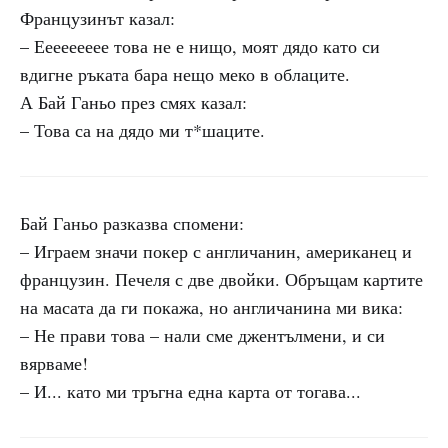
Французинът казал:
– Еееееееее това не е нищо, моят дядо като си
вдигне ръката бара нещо меко в облаците.
А Бай Ганьо през смях казал:
– Това са на дядо ми т*шаците.
Бай Ганьо разказва спомени:
– Играем значи покер с англичанин, американец и
французин. Печеля с две двойки. Обръщам картите
на масата да ги покажа, но англичанина ми вика:
– Не прави това – нали сме джентълмени, и си
вярваме!
– И... като ми тръгна една карта от тогава...