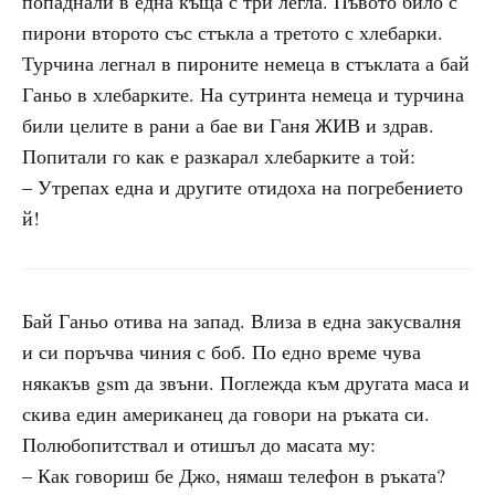
попаднали в една къща с три легла. Пъвото било с
пирони второто със стъкла а третото с хлебарки.
Турчина легнал в пироните немеца в стъклата а бай
Ганьо в хлебарките. На сутринта немеца и турчина
били целите в рани а бае ви Ганя ЖИВ и здрав.
Попитали го как е разкарал хлебарките а той:
– Утрепах една и другите отидоха на погребението
й!
Бай Ганьо отива на запад. Влиза в една закусвалня
и си поръчва чиния с боб. По едно време чува
някакъв gsm да звъни. Поглежда към другата маса и
скива един американец да говори на ръката си.
Полюбопитствал и отишъл до масата му:
– Как говориш бе Джо, нямаш телефон в ръката?