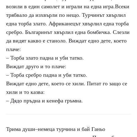
возили в един самолет и играли на една игра.Всеки
трябвало да изхвърли по нещо. Турчинът хвърлил
една торба злато. Африканецът хвърлил една торба
сребро. Българинът хвърлил една бомбичка. Слезли
да видят какво е станоло. Виждат едно дете, което
плаче:
– Торба злато падна и уби татко.
Виждат друго и то плаче:
– Торба сребро падна и уби татко.
Виждат едно дете, което се хили. Питат го защо се
хили и то казва:
– Дядо пръдна и кенефа гръмна.
Трима души–немеца турчина и бай Ганьо