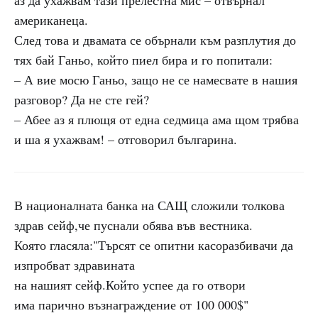
аз да ухажвам тази прелестна мис – отвърнал
американеца.
След това и двамата се обърнали към разплутия до
тях бай Ганьо, който пиел бира и го попитали:
– А вие мосю Ганьо, защо не се намесвате в нашия
разговор? Да не сте гей?
– Абее аз я плющя от една седмица ама щом трябва
и ша я ухажвам! – отговорил българина.
В националната банка на САЩ сложили толкова
здрав сейф,че пуснали обява във вестника.
Която гласяла:"Търсят се опитни касоразбивачи да
изпробват здравината
на нашият сейф.Който успее да го отвори
има парично възнаграждение от 100 000$"