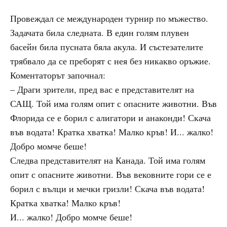
Провеждал се международен турнир по мъжество.
Задачата била следната. В един голям плувен
басейн била пусната бяла акула. И състезателите
трябвало да се преборят с нея без никакво оръжие.
Коментаторът започнал:
– Драги зрители, пред вас е представителят на
САЩ. Той има голям опит с опасните животни. Във
Флорида се е борил с алигатори и анаконди! Скача
във водата! Кратка хватка! Малко кръв! И... жалко!
Добро момче беше!
Следва представителят на Канада. Той има голям
опит с опасните животни. Във вековните гори се е
борил с вълци и мечки гризли! Скача във водата!
Кратка хватка! Малко кръв!
И... жалко! Добро момче беше!