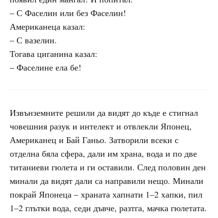
– С Фаселин или без Фаселин!
Американеца казал:
– С вазелин.
Тогава циганина казал:
– Фаселине ела бе!
Извънземните решили да видят до къде е стигнал
човешния разук и интелект и отвлекли Японец,
Американец и Бай Ганьо. Затворили всеки с
отделна бяла сфера, дали им храна, вода и по две
титаниеви гюлета и ги оставили. След половин ден
минали да видят дали са направили нещо. Минали
покрай Японеца – храната хапнати 1–2 хапки, пил
1–2 глътки вода, седи дъвче, разтга, мачка гюлетата.