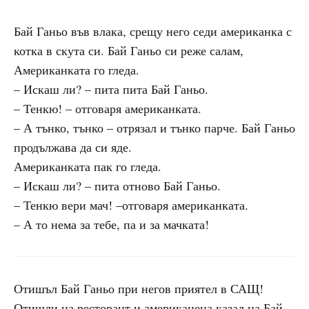
Бай Ганьо във влака, срещу него седи американка с
котка в скута си. Бай Ганьо си реже салам,
Американката го гледа.
– Искаш ли? – пита пита Бай Ганьо.
– Тенкю! – отговаря американката.
– А тънко, тънко – отрязал и тънко парче. Бай Ганьо
продължава да си яде.
Американката пак го гледа.
– Искаш ли? – пита отново Бай Ганьо.
– Тенкю вери мач! –отговаря американката.
– А то нема за тебе, па и за мачката!
Отишъл Бай Ганьо при негов приятел в САЩ!
Отишли на ресторант и американеца казал на Бай