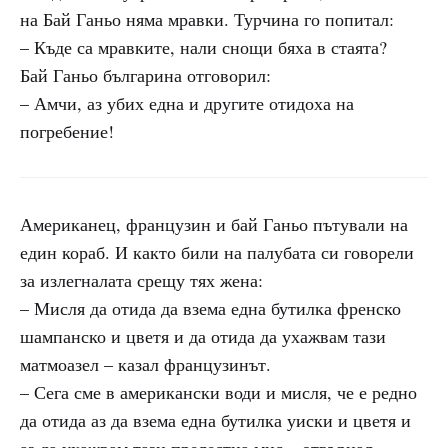
на Бай Ганьо няма мравки. Турчина го попитал:
– Къде са мравките, нали снощи бяха в стаята?
Бай Ганьо българина отговорил:
– Амчи, аз убих една и другите отидоха на
погребение!
Американец, французин и бай Ганьо пътували на
един кораб. И както били на палубата си говорели
за излегналата срещу тях жена:
– Мисля да отида да взема една бутилка френско
шампанско и цветя и да отида да ухажвам тази
матмоазел – казал французинът.
– Сега сме в американски води и мисля, че е редно
да отида аз да взема една бутилка уиски и цветя и