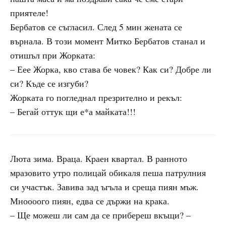
приятеле!
Бербатов се съгласил. След 5 мин жената се
върнала. В този момент Митко Бербатов станал и
отишъл при Жорката:
– Еее Жорка, кво става бе човек? Как си? Добре ли
си? Къде се изгуби?
Жорката го погледнал презрително и рекъл:
– Бегай оттук щи е*а майката!!!
Люта зима. Враца. Краен квартал. В ранното
мразовито утро полицай обикаля пеша патрулния
си участък. Завива зад ъгъла и среща пиян мъж.
Мноооого пиян, едва се държи на крака.
– Ще можеш ли сам да се прибереш вкъщи? –