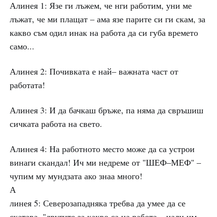
Алинея 1: Язе ги лъжем, че нги работим, уни ме
лъжат, че ми плащат – ама язе парите си ги скам, за
какво съм одил инак на работа да си губа времето
само...
Алинея 2: Почивката е най– важната част от
работата!
Алинея 3: И да бачкаш бръже, па няма да свръшиш
сичката работа на свето.
Алинея 4: На работното место може да са устрои
винаги скандал! Ич ми недреме от "ШЕФ–МЕФ" –
чупим му мундзата ако знаа много!
А
линея 5: Северозападняка требва да умее да се
скатава, "другите за какво са на работа – нали им