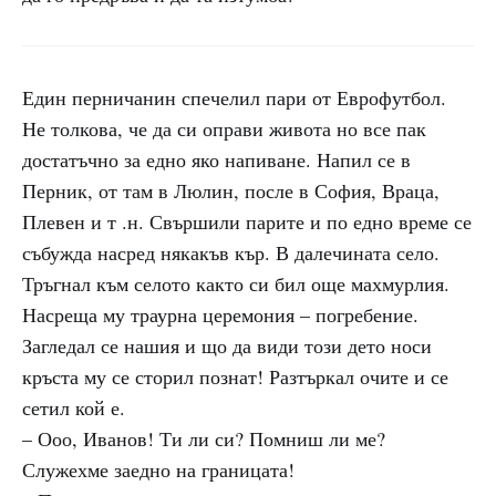
Един перничанин спечелил пари от Еврофутбол.
Не толкова, че да си оправи живота но все пак
достатъчно за едно яко напиване. Напил се в
Перник, от там в Люлин, после в София, Враца,
Плевен и т .н. Свършили парите и по едно време се
събужда насред някакъв кър. В далечината село.
Тръгнал към селото както си бил още махмурлия.
Насреща му траурна церемония – погребение.
Загледал се нашия и що да види този дето носи
кръста му се сторил познат! Разтъркал очите и се
сетил кой е.
– Ооо, Иванов! Ти ли си? Помниш ли ме?
Служехме заедно на границата!