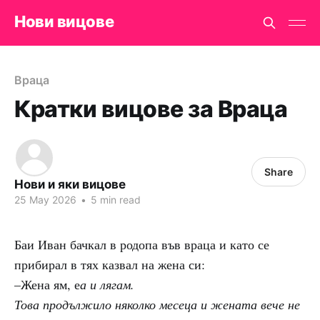
Нови вицове
Враца
Кратки вицове за Враца
Share
Нови и яки вицове
25 May 2026
•
5 min read
Баи Иван бачкал в родопа във враца и като се
прибирал в тях казвал на жена си:
–Жена ям, е
а и лягам.
Това продължило няколко месеца и жената вече не