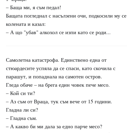
– Баща ми, я съм педал!
Бащата погледнал с насълзени очи, подкосили му се
колената и казал:
– А що "убав" алкохол се изпи като се роди...
Самолетна катастрофа. Единствено една от
стюардесите успяла да се спаси, като скочила с
парашут, и попаднала на самотен остров.
Гледа обаче – на брега един човек пече месо.
– Кой си ти?
– Аз съм от Враца, тук съм вече от 15 години.
Гладна ли си?
– Гладна съм.
– А какво би ми дала за едно парче месо?