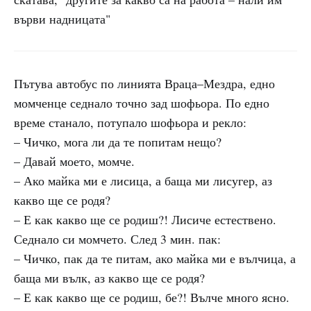
върви надницата"
Пътува автобус по линията Враца–Мездра, едно
момченце седнало точно зад шофьора. По едно
време станало, потупало шофьора и рекло:
– Чичко, мога ли да те попитам нещо?
– Давай моето, момче.
– Ако майка ми е лисица, а баща ми лисугер, аз
какво ще се родя?
– Е как какво ще се родиш?! Лисиче естествено.
Седнало си момчето. След 3 мин. пак:
– Чичко, пак да те питам, ако майка ми е вълчица, а
баща ми вълк, аз какво ще се родя?
– Е как какво ще се родиш, бе?! Вълче много ясно.