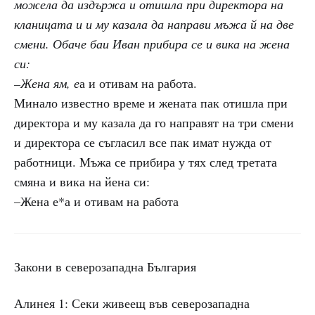
можела да издържа и отишла при директора на
кланицата и и му казала да направи мъжа й на две
смени. Обаче баи Иван прибира се и вика на жена
си:
–Жена ям, е
а и отивам на работа.
Минало известно време и жената пак отишла при
директора и му казала да го направят на три смени
и директора се съгласил все пак имат нужда от
работници. Мъжа се прибира у тях след третата
смяна и вика на йена си:
–Жена е*а и отивам на работа
Закони в северозападна България
Алинея 1: Секи живеещ във северозападна