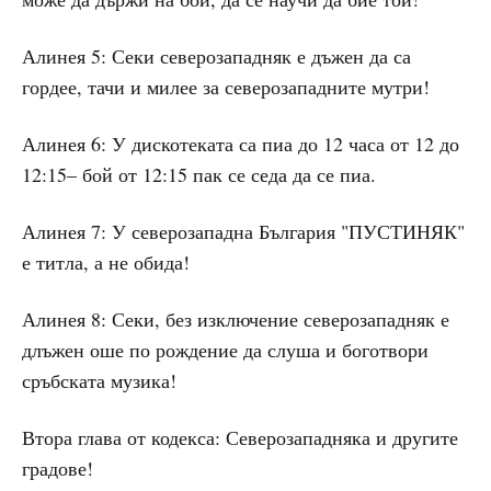
Алинея 5: Секи северозападняк е дъжен да са
гордее, тачи и милее за северозападните мутри!
Алинея 6: У дискотеката са пиа до 12 часа от 12 до
12:15– бой от 12:15 пак се седа да се пиа.
Алинея 7: У северозападна България "ПУСТИНЯК"
е титла, а не обида!
Алинея 8: Секи, без изключение северозападняк е
длъжен оше по рождение да слуша и боготвори
сръбската музика!
Втора глава от кодекса: Северозападняка и другите
градове!