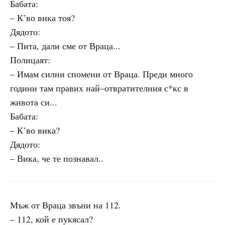
Бабата:
– К’во вика тоя?
Дядото:
– Пита, дали сме от Враца...
Полицаят:
– Имам силни спомени от Враца. Преди много
години там правих най–отвратителния с*кс в
живота си...
Бабата:
– К’во вика?
Дядото:
– Вика, че те познавал..
Мъж от Враца звъни на 112.
– 112, кой е пукясал?