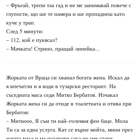
– Фръгай, трепи таа гад и не ме занимавай повече с
глупости, що ше те намера и ше пропаднеш като
куче у трап.
След 5 минути:
– 112, кой е пукясал?
– Мачката! Стрино, пращай линейка...
Жорката от Враца си хванал богата жена. Искал да
я впечатли и я води в тузарски ресторант. На
съседната маса седи Митко Бербатов. Изчакал
Жорката жена си да отиде в тоалетната и отива при
Бербатов:
– Миткооо, Я съм ти най–големия фен баце. Мола
Ти са за една услуга. Кат се върне мойта, мини през
нашта маса и ма поздрави сака че сме стари