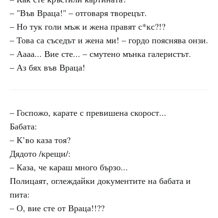
– "Във Враца!" – отговаря творецът.
– Но тук голи мъж и жена правят с*кс?!?
– Това са съседът и жена ми! – гордо пояснява онзи.
– Аааа... Вие сте... – смутено мънка галеристът.
– Аз бях във Враца!
– Госпожо, карате с превишена скорост...
Бабата:
– К’во каза тоя?
Дядото /крещи/:
– Каза, че караш много бързо...
Полицаят, оглеждайки документите на бабата и
пита:
– О, вие сте от Враца!!??