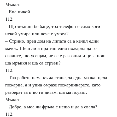
Мъжът:
– Епа никой.
112:
– Що звъниш бе баце, тоа телефон е само коги
некой умира или вече е умрел?
– Стрино, пред дом на липата са а качил един
мачoк. Щеш ли а пратиш една пожарна да го
свалите, що усещам, че се е разгонил и цела нош
ша мрънкя и ша са стръви?
112:
– Таа работа нема къ да стане, за една мачка, цела
пожарна, а и униа омразе пожарникарете, като
разберат за к’во ги дигам, ша ма псуват.
Мъжът:
– Добре, а моа ли фръла с нещо и да а свала?
112: