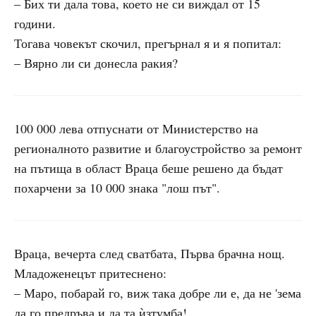
– Бих ти дала това, което не си виждал от 15
години.
Тогава човекът скочил, прегърнал я и я попитал:
– Вярно ли си донесла ракия?
100 000 лева отпуснати от Министерство на
регионалното развитие и благоустройство за ремонт
на пътища в област Враца беше решено да бъдат
похарчени за 10 000 знака "лош път".
Враца, вечерта след сватбата, Първа брачна нощ.
Младоженецът притеснено:
– Маро, побарай го, виж така добре ли е, да не 'зема
да го предръва и да та ѝзтумба!