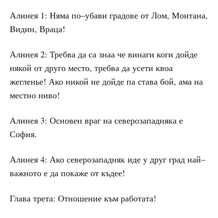
Алинея 1: Няма по–убави градове от Лом, Монтана,
Видин, Враца!
Алинея 2: Требва да са знаа че винаги коги дойде
някой от друго место, требва да усети квоа
жегленье! Ако никой не дойде па става бой, ама на
местно ниво!
Алинея 3: Основен враг на северозападняка е
София.
Алинея 4: Ако северозападняк иде у друг град най–
важното е да покаже от къдее!
Глава трета: Отношение към работата!