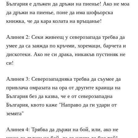
България е длъжен да дръжи на пиенье! Ако не моа
да дръжи на пиенье, поне да има шофьорска
книжка, че да кара колата на връщанье!
Алинея 2: Секи живеещ у северозапада требва да
умее да са заяжда по кръчми, хоремаци, барчета и
дискотеки. Ако не си драка, никакъв пустиняк не
си!
Алинея 3: Северозападняка требва да съумее да
привлача омразата на ора от другите краища на
България без да казва, че е от северозападна
България, квото каже "Направо да ги удари от
земята"
Алинея 4: Трябва да държи на бой, или, ако не
може да държи на бой, да се научи да бие той!