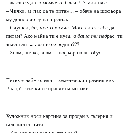
Пак си седнало момчето. След 2–3 мин пак:
– Чичко, аз пак да те питам... – обаче на шофьора
му дошло до гуша и рекъл:
– Слушай, бе, моето момче. Мога ли аз тебе да
питам? Ако майка ти е ку
ва, а баща ти пед
рас, ти
знаеш ли какво ще се родиш???
– Знам, чичко, знам... шофьор на автобус.
Петък е най–големият земеделски празник във
Враца! Всички се правят на мотики.
Художник носи картина за продан в галерия и
галеристът пита:
– Как сте кръстили картината?