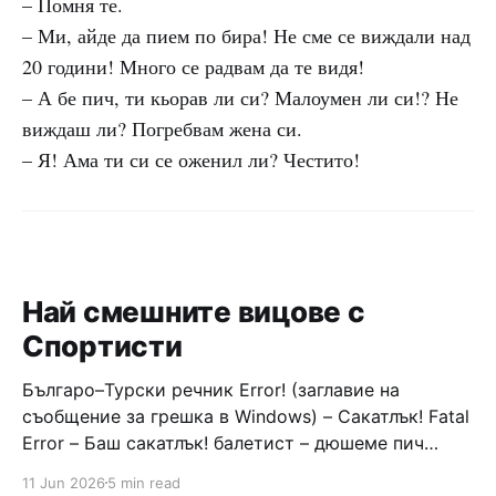
– Помня те.
– Ми, айде да пием по бира! Не сме се виждали над
20 години! Много се радвам да те видя!
– А бе пич, ти кьорав ли си? Малоумен ли си!? Не
виждаш ли? Погребвам жена си.
– Я! Ама ти си се оженил ли? Честито!
Най смешните вицове с
Спортисти
Българо–Турски речник Error! (заглавие на
съобщение за грешка в Windows) – Сакатлък! Fatal
Error – Баш сакатлък! балетист – дюшеме пич
граната – барут кюфте бизнесмен – чалъм ефенди
11 Jun 2026
5 min read
Война и мир – Патаклама и рахатлък Cancel –