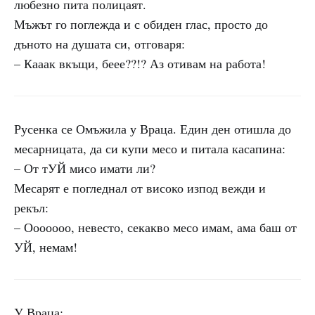
любезно пита полицаят.
Мъжът го поглежда и с обиден глас, просто до
дъното на душата си, отговаря:
– Кааак вкъщи, беее??!? Аз отивам на работа!
Русенка се Омъжила у Враца. Един ден отишла до
месарницата, да си купи месо и питала касапина:
– От тУЙ мисо имати ли?
Месарят е погледнал от високо изпод вежди и
рекъл:
– Ооооооо, невесто, секакво месо имам, ама баш от
УЙ, немам!
У Враца: