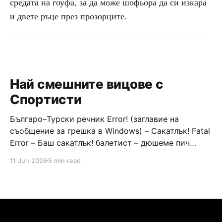
средата на гоуфа, за да може шофьора да си изкара
и двете ръце през прозорците.
Най смешните вицове с
Спортисти
Българо–Турски речник Error! (заглавие на
съобщение за грешка в Windows) – Сакатлък! Fatal
Error – Баш сакатлък! балетист – дюшеме пич
граната – барут кюфте бизнесмен – чалъм ефенди
11 Jun 2026
5 min read
Война и мир – Патаклама и рахатлък Cancel –
сектир пионерче – кърмъзъ пешкир пишлеме
Площад “Славейков” – Чурулик мегдан не дразни
дявола – дур базик шаркан бабана сакатлък Двама