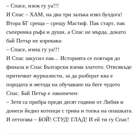
– Спасе, изеж гу уа!!!
И Спас – ХАМ, на два три залъка изял булдога!
Втора БГ среща – срещу Мастиф. Пак старт, пак
съперника ръфа и души, а Спас не мърда, докато
бай Петър не изревава:
– Спасе, изеш гу уа!!!
И Спас закусил пак... Историята се повтаря до
финала и Спас Български взема златото. Отвсякъде
притичват журналисти, за да разберат ква е
породата и метода на обучаване на беге чудото
Спас. Бай Петър е лаконичен:
– Зетя са прибра преди десят години от Либия и
донеси йедно котенци с грива и топка на опашката.
И оттогава – БОЙ! СТУД! ГЛАД! И ей ти гу Спас!