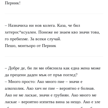
Перник!
– Назначиха ни нов колега. Каза, че бил
хетерос*ксуален. Понеже не знаем кво значи това,
го пребихме. За всеки случай.
Пешо, монтьоро от Перник
– Добре де, би ли ми обяснила как една жена може
да прецени даден мъж от пръв поглед?
– Много просто: Ако много пие – значи е
алкохолик. Ако хич не пие – вероятно е болнав.
Ако не ме ласкае, значи е грубиян. Ако много ме
ласкае – вероятно изпитва вина за нещо. Ако е зле