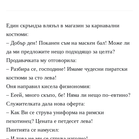
Един скръндза влязъл в магазин за карнавални
костюми:
– Добър ден! Поканен съм на маскен бал! Може ли
да ми предложите нещо подходящо за целта?
Продавачката му отговорила:
– Разбира се, господине! Имаме чудесни пиратски
костюми за сто лева!
Оня направил кисела физиономия:
– Ееей, много скъпо, бе! Няма ли нещо по–евтино?
Служителката дала нова оферта:
– Как Ви се струва униформа на римски
пехотинец? Цената е петдесет лева!
Пинтията се намусил:
– И това не ми се струва изгодно!