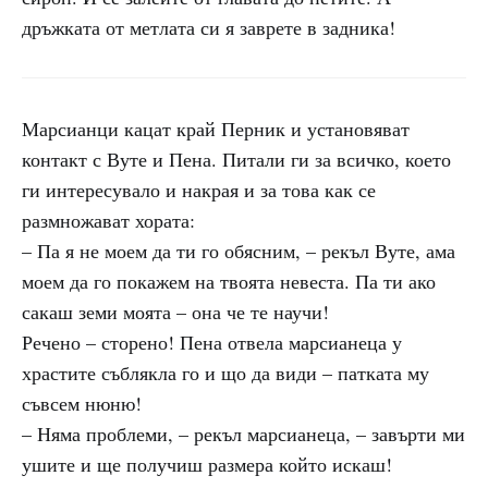
дръжката от метлата си я заврете в задника!
Марсианци кацат край Перник и установяват
контакт с Вуте и Пена. Питали ги за всичко, което
ги интересувало и накрая и за това как се
размножават хората:
– Па я не моем да ти го обясним, – рекъл Вуте, ама
моем да го покажем на твоята невеста. Па ти ако
сакаш земи моята – она че те научи!
Речено – сторено! Пена отвела марсианеца у
храстите съблякла го и що да види – патката му
съвсем нюню!
– Няма проблеми, – рекъл марсианеца, – завърти ми
ушите и ще получиш размера който искаш!