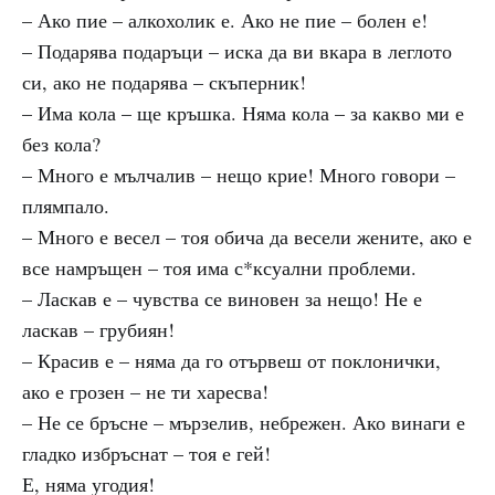
– Ако пие – алкохолик е. Ако не пие – болен е!
– Подарява подаръци – иска да ви вкара в леглото
си, ако не подарява – скъперник!
– Има кола – ще кръшка. Няма кола – за какво ми е
без кола?
– Много е мълчалив – нещо крие! Много говори –
плямпало.
– Много е весел – тоя обича да весели жените, ако е
все намръщен – тоя има с*ксуални проблеми.
– Ласкав е – чувства се виновен за нещо! Не е
ласкав – грубиян!
– Красив е – няма да го отървеш от поклонички,
ако е грозен – не ти харесва!
– Не се бръсне – мързелив, небрежен. Ако винаги е
гладко избръснат – тоя е гей!
Е, няма угодия!