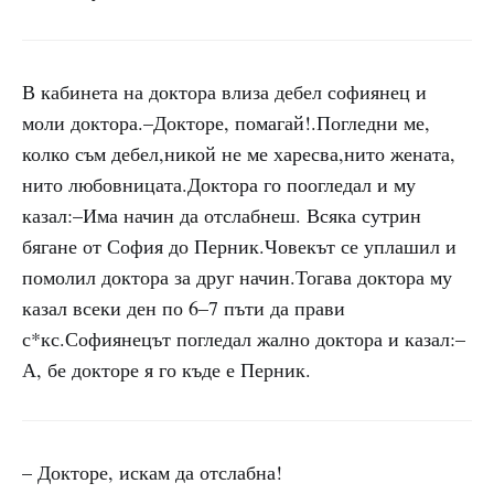
В кабинета на доктора влиза дебел софиянец и
моли доктора.–Докторе, помагай!.Погледни ме,
колко съм дебел,никой не ме харесва,нито жената,
нито любовницата.Доктора го поогледал и му
казал:–Има начин да отслабнеш. Всяка сутрин
бягане от София до Перник.Човекът се уплашил и
помолил доктора за друг начин.Тогава доктора му
казал всеки ден по 6–7 пъти да прави
с*кс.Софиянецът погледал жално доктора и казал:–
А, бе докторе я го къде е Перник.
– Докторе, искам да отслабна!