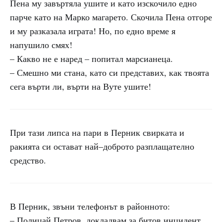
Пена му завъртяла ушите и като изскочило едно
парче като на Марко магарето. Скочила Пена отгоре
и му разказала играта! Но, по едно време я
напушило смях!
– Какво не е наред – попитал марсианеца.
– Смешно ми стана, като си представих, как твоята
сега върти ли, върти на Вуте ушите!
При тази липса на пари в Перник свирката и
ракията си остават най–доброто разплащателно
средство.
В Перник, звъни телефонът в районното:
– Полицай Петров, докладвам за битов инцидент,