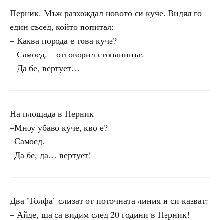
Перник. Мъж разхождал новото си куче. Видял го
един съсед, който попитал:
– Каква порода е това куче?
– Самоед. – отговорил стопанинът.
– Да бе, вертует…
На площада в Перник
–Мноу убаво куче, кво е?
–Самоед.
–Да бе, да… вертует!
Два "Голфа" слизат от поточната линия и си казват:
– Айде, ша са видим след 20 години в Перник!