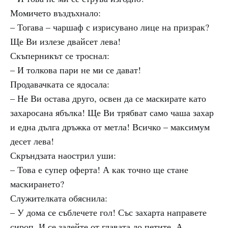
Момичето въздъхнало:
– Тогава – чаршаф с изрисувано лице на призрак?
Ще Ви излезе двайсет лева!
Скъперникът се троснал:
– И толкова пари не ми се дават!
Продавачката се ядосала:
– Не Ви остава друго, освен да се маскирате като
захаросана ябълка! Ще Ви трябват само чаша захар
и една дълга дръжка от метла! Всичко – максимум
десет лева!
Скръндзата наострил уши:
– Това е супер оферта! А как точно ще стане
маскирането?
Служителката обяснила:
– У дома се съблечете гол! Със захарта направете
сироп. И се залейте от главата до петите. А