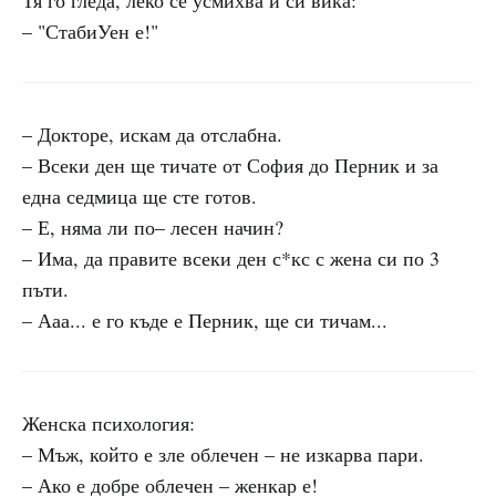
Тя го гледа, леко се усмихва и си вика:
– "СтабиУен е!"
– Докторе, искам да отслабна.
– Всеки ден ще тичате от София до Перник и за
една седмица ще сте готов.
– Е, няма ли по– лесен начин?
– Има, да правите всеки ден с*кс с жена си по 3
пъти.
– Ааа... е го къде е Перник, ще си тичам...
Женска психология:
– Мъж, който е зле облечен – не изкарва пари.
– Ако е добре облечен – женкар е!