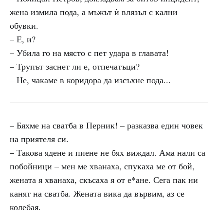
жена измила пода, а мъжът ѝ влязъл с кални
обувки.
– Е, и?
– Убила го на място с пет удара в главата!
– Трупът заснет ли е, отпечатъци?
– Не, чакаме в коридора да изсъхне пода...
– Бяхме на сватба в Перник! – разказва един човек
на приятеля си.
– Такова ядене и пиене не бях виждал. Ама нали са
побойници – мен ме хванаха, спукаха ме от бой,
жената я хванаха, скъсаха я от е*ане. Сега пак ни
канят на сватба. Жената вика да вървим, аз се
колебая.