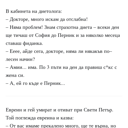
В кабинета на диетолога:
– Докторе, много искам да отслабна!
– Няма проблем! Знам страхотна диета – всеки ден
ще тичаш от София до Перник и за няколко месеца
ставаш фиданка.
– Ееее, айде сега, докторе, няма ли някакъв по–
лесен начин?
– Амии... има. По 3 пъти на ден да правиш с*кс с
жена си.
– А, ей го къде е Перник...
Евреин и гей умират и отиват при Свети Петър.
Той поглежда евреина и казва:
– От вас имаме прекалено много, ще те върна, но