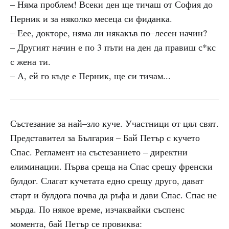
– Няма проблем! Всеки ден ще тичаш от София до
Перник и за няколко месеца си фиданка.
– Еее, докторе, няма ли някакъв по–лесен начин?
– Другият начин е по 3 пъти на ден да правиш с*кс
с жена ти.
– А, ей го къде е Перник, ще си тичам...
Състезание за най–зло куче. Участници от цял свят.
Представител за България – Бай Петър с кучето
Спас. Регламент на състезанието – директни
елиминации. Първа среща на Спас срещу френски
булдог. Слагат кучетата едно срещу друго, дават
старт и булдога почва да ръфа и дави Спас. Спас не
мърда. По някое време, изчаквайки съспенс
момента, бай Петър се провиква: