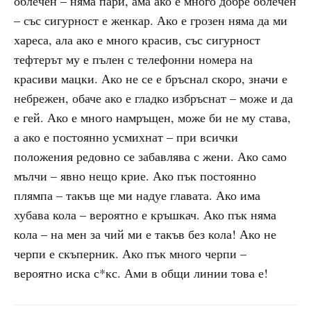
облечен – няма пари, ама ако е много добре облечен
– със сигурност е женкар. Ако е грозен няма да ми
хареса, ала ако е много красив, със сигурност
тефтерът му е пълен с телефонни номера на
красиви мацки. Ако не се е бръснал скоро, значи е
небрежен, обаче ако е гладко избръснат – може и да
е гей. Ако е много намръщен, може би не му става,
а ако е постоянно усмихнат – при всички
положения редовно се забавлява с жени. Ако само
мълчи – явно нещо крие. Ако пък постоянно
плямпа – такъв ще ми надуе главата. Ако има
хубава кола – вероятно е кръшкач. Ако пък няма
кола – на мен за чий ми е такъв без кола! Ако не
черпи е скъперник. Ако пък много черпи –
вероятно иска с*кс. Ами в общи линии това е!