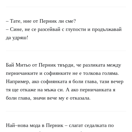
– Тате, ние от Перник ли сме?
– Сине, не се разсейвай с глупости и продължавай
да удряш!
Бай Митьо от Перник твърди, че разликата между
перничанките и софиянките не е толкова голяма.
Например, ако софиянката я боли глава, тази вечер
тя ще откаже на мъжа си. А ако перничанката я
боли глава, значи вече му е отказала.
Най–нова мода в Перник – слагат седалката по