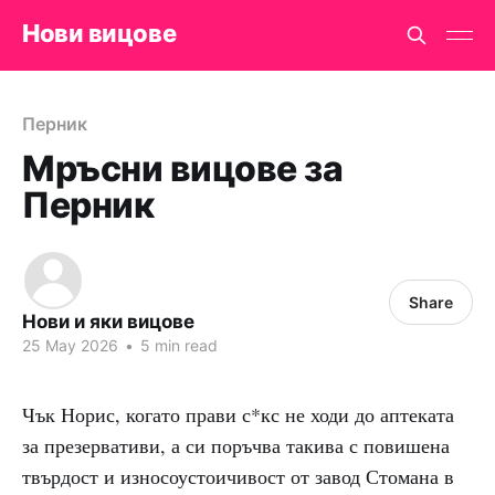
Нови вицове
Перник
Мръсни вицове за
Перник
Share
Нови и яки вицове
25 May 2026
•
5 min read
Чък Норис, когато прави с*кс не ходи до аптеката
за презервативи, а си поръчва такива с повишена
твърдост и износоустоичивост от завод Стомана в