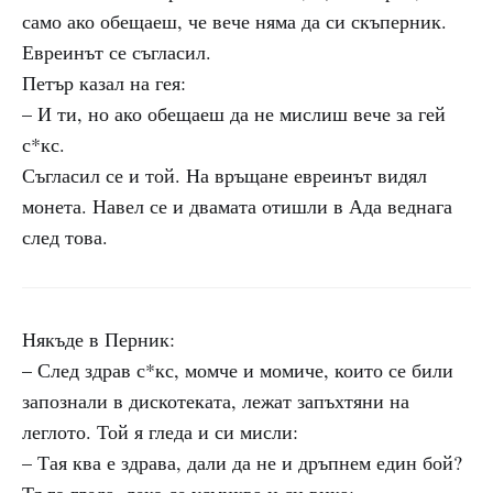
само ако обещаеш, че вече няма да си скъперник.
Евреинът се съгласил.
Петър казал на гея:
– И ти, но ако обещаеш да не мислиш вече за гей
с*кс.
Съгласил се и той. На връщане евреинът видял
монета. Навел се и двамата отишли в Ада веднага
след това.
Някъде в Перник:
– След здрав с*кс, момче и момиче, които се били
запознали в дискотеката, лежат запъхтяни на
леглото. Той я гледа и си мисли:
– Тая ква е здрава, дали да не и дръпнем един бой?