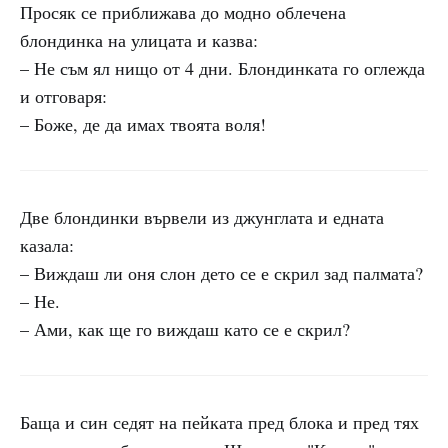
Просяк се приближава до модно облечена
блондинка на улицата и казва:
– Не съм ял нищо от 4 дни. Блондинката го оглежда
и отговаря:
– Боже, де да имах твоята воля!
Две блондинки вървели из джунглата и едната
казала:
– Виждаш ли оня слон дето се е скрил зад палмата?
– Не.
– Ами, как ще го виждаш като се е скрил?
Баща и син седят на пейката пред блока и пред тях