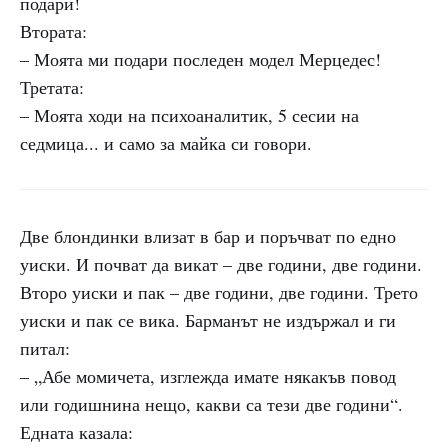
подари!
Втората:
– Моята ми подари последен модел Мерцедес!
Третата:
– Моята ходи на психоаналитик, 5 сесии на
седмица... и само за майка си говори.
Две блондинки влизат в бар и поръчват по едно
уиски. И почват да викат – две години, две години.
Второ уиски и пак – две години, две години. Трето
уиски и пак се вика. Барманът не издържал и ги
питал:
– „Абе момичета, изглежда имате някакъв повод
или годишнина нещо, какви са тези две години“.
Едната казала: