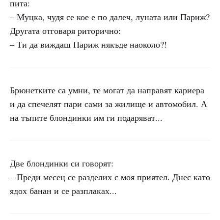
пита:
– Муцка, чудя се кое е по далеч, луната или Париж?
Другата отговаря риторично:
– Ти да виждаш Париж някъде наоколо?!
Брюнетките са умни, те могат да направят кариера
и да спечелят пари сами за жилище и автомобил. А
на тъпите блондинки им ги подаряват...
Две блондинки си говорят:
– Преди месец се разделих с моя приятел. Днес като
ядох банан и се разплаках...