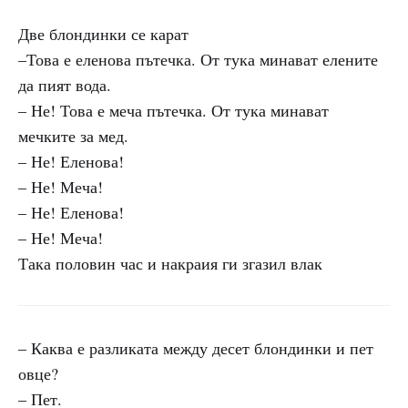
Две блондинки се карат
–Това е еленова пътечка. От тука минават елените
да пият вода.
– Не! Това е меча пътечка. От тука минават
мечките за мед.
– Не! Еленова!
– Не! Меча!
– Не! Еленова!
– Не! Меча!
Така половин час и накраия ги згазил влак
– Каква е разликата между десет блондинки и пет
овце?
– Пет.