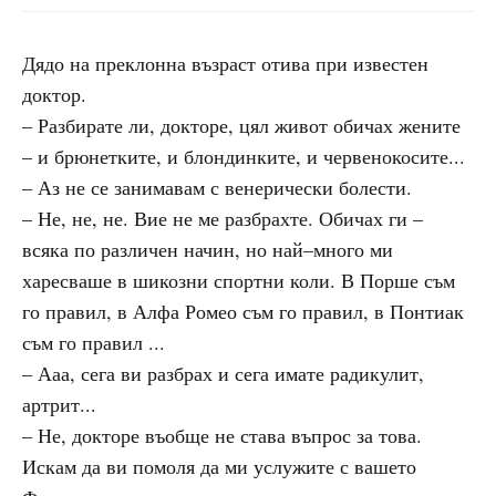
Дядо на преклонна възраст отива при известен
доктор.
– Разбирате ли, докторе, цял живот обичах жените
– и брюнетките, и блондинките, и червенокосите...
– Аз не се занимавам с венерически болести.
– Не, не, не. Вие не ме разбрахте. Обичах ги –
всяка по различен начин, но най–много ми
харесваше в шикозни спортни коли. В Порше съм
го правил, в Алфа Ромео съм го правил, в Понтиак
съм го правил ...
– Ааа, сега ви разбрах и сега имате радикулит,
артрит...
– Не, докторе въобще не става въпрос за това.
Искам да ви помоля да ми услужите с вашето