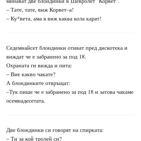
минават две блондинки в Шевролет "Корвет".
– Тате, тате, виж Корвет–а!
– Ку*вета, ама я виж каква кола карат!
Седемнайсет блондинки отиват пред дискотека и
виждат че е забранено за под 18.
Охраната ги вижда и пита:
– Вие какво чакате?
А блондинките отвръщат:
–Тук пише че е забранено за под 18 и затова чакаме
осемнадесетата.
Две блондинки си говорят на спирката:
– Ти за кой тролей си?