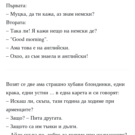
Първата:
– Муцка, да ти кажа, аз знам немски?
Втората:
– Така ли! Я кажи нещо на немски де?
– "Good morning".
– Aма това е на английски.
– Охоо, аз съм знаела и английски!
Возят се две ама страшно хубави блондинки, едни
крака, едни устни ... в една карета и си говорят:
– Искаш ли, скъпа, тази година да ходиме при
арменците?
– Защо? – Пита другата.
– Защото са им тънки и дълги.
– Айде скъпа по–добре да ходиме при индианците?