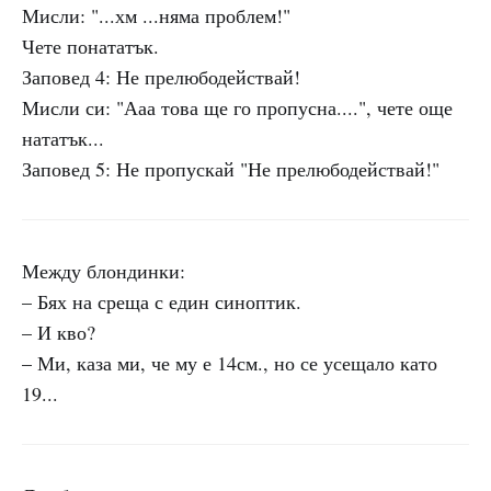
Мисли: "...хм ...няма проблем!"
Чете понататък.
Заповед 4: Не прелюбодействай!
Мисли си: "Ааа това ще го пропусна....", чете още
нататък...
Заповед 5: Не пропускай "Не прелюбодействай!"
Между блондинки:
– Бях на среща с един синоптик.
– И кво?
– Ми, каза ми, че му е 14см., но се усещало като
19...