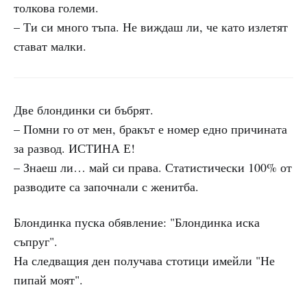
толкова големи.
– Ти си много тъпа. Не виждаш ли, че като излетят
стават малки.
Две блондинки си бъбрят.
– Помни го от мен, бракът е номер едно причината
за развод. ИСТИНА Е!
– Знаеш ли… май си права. Статистически 100% от
разводите са започнали с женитба.
Блондинка пуска обявление: "Блондинка иска
съпруг".
На следващия ден получава стотици имейли "Не
пипай моят".