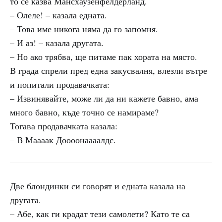
то се казва Мансхаузенфелдерланд.
– Олеле! – казала едната.
– Това име никога няма да го запомня.
– И аз! – казала другата.
– Но ако трябва, ще питаме пак хората на място.
В града спрели пред една закусвалня, влезли вътре
и попитали продавачката:
– Извинявайте, може ли да ни кажете бавно, ама
много бавно, къде точно се намираме?
Тогава продавачката казала:
– В Маааак Доооонаааалдс.
Две блондинки си говорят и едната казала на
другата.
– Абе, как ги крадат тези самолети? Като те са