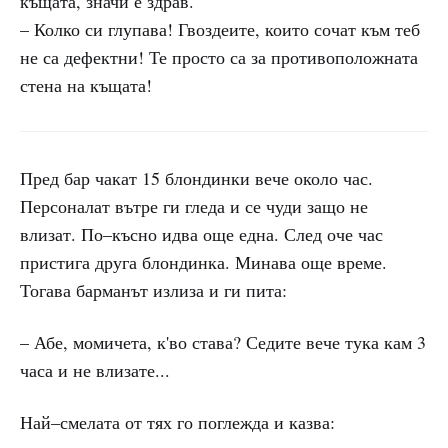
къщата, значи е здрав.
– Колко си глупава! Гвоздеите, които сочат към теб
не са дефектни! Те просто са за противоположната
стена на къщата!
Пред бар чакат 15 блондинки вече около час.
Персоналат вътре ги гледа и се чуди защо не
влизат. По–късно идва още една. След оче час
пристига друга блондинка. Минава още време.
Тогава барманът излиза и ги пита:
– Абе, момичета, к'во става? Седите вече тука кам 3
часа и не влизате...
Най–смелата от тях го поглежда и казва: