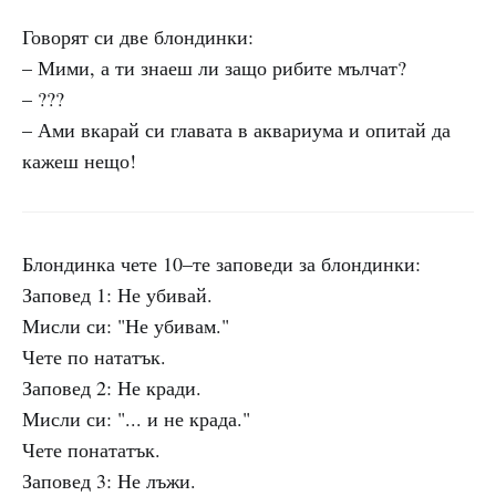
Говорят си две блондинки:
– Мими, а ти знаеш ли защо рибите мълчат?
– ???
– Ами вкарай си главата в аквариума и опитай да
кажеш нещо!
Блондинка чете 10–те заповеди за блондинки:
Заповед 1: Не убивай.
Мисли си: "Не убивам."
Чете по нататък.
Заповед 2: Не кради.
Мисли си: "... и не крада."
Чете понататък.
Заповед 3: Не лъжи.