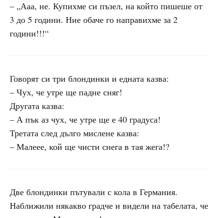
– „Ааа, не. Купихме си пъзел, на който пишеше от
3 до 5 години. Ние обаче го направихме за 2
години!!!“
Говорят си три блондинки и едната казва:
– Чух, че утре ще падне сняг!
Другата казва:
– А пък аз чух, че утре ще е 40 градуса!
Третата след дълго мислене казва:
– Малеее, кой ще чисти снега в тая жега!?
Две блондинки пътували с кола в Германия.
Наближили някакво градче и видели на табелата, че