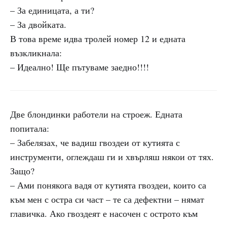
– За единицата, а ти?
– За двойката.
В това време идва тролей номер 12 и едната
възкликнала:
– Идеално! Ще пътуваме заедно!!!!
Две блондинки работели на строеж. Едната
попитала:
– Забелязах, че вадиш гвоздеи от кутията с
инструменти, оглеждаш ги и хвърляш някои от тях.
Защо?
– Ами понякога вадя от кутията гвоздеи, които са
към мен с остра си част – те са дефектни – нямат
главичка. Ако гвоздеят е насочен с острото към