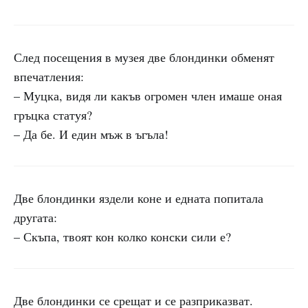
След посещения в музея две блондинки обменят
впечатления:
– Муцка, видя ли какъв огромен член имаше оная
гръцка статуя?
– Да бе. И един мъж в ъгъла!
Две блондинки яздели коне и едната попитала
другата:
– Скъпа, твоят кон колко конски сили е?
Две блондинки се срещат и се разприказват.