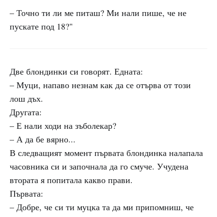
– Точно ти ли ме питаш? Ми нали пише, че не
пускате под 18?"
Две блондинки си говорят. Едната:
– Муци, напаво незнам как да се отърва от този
лош дъх.
Другата:
– Е нали ходи на зъболекар?
– А да бе вярно...
В следващият момент първата блондинка налапала
часовника си и започнала да го смуче. Учудена
втората я попитала какво прави.
Първата:
– Добре, че си ти муцка та да ми припомниш, че