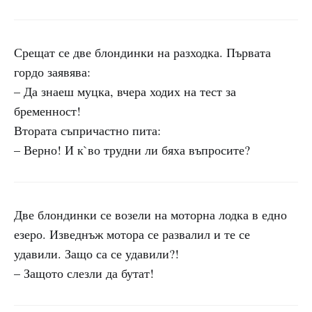
Срещат се две блондинки на разходка. Първата
гордо заявява:
– Да знаеш муцка, вчера ходих на тест за
бременност!
Втората съпричастно пита:
– Верно! И к`во трудни ли бяха въпросите?
Две блондинки се возели на моторна лодка в едно
езеро. Изведнъж мотора се развалил и те се
удавили. Защо са се удавили?!
– Защото слезли да бутат!