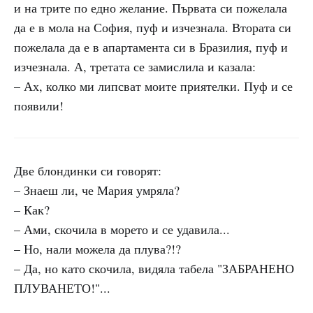
и на трите по едно желание. Първата си пожелала
да е в мола на София, пуф и изчезнала. Втората си
пожелала да е в апартамента си в Бразилия, пуф и
изчезнала. А, третата се замислила и казала:
– Ах, колко ми липсват моите приятелки. Пуф и се
появили!
Две блондинки си говорят:
– Знаеш ли, че Мария умряла?
– Как?
– Ами, скочила в морето и се удавила...
– Но, нали можела да плува?!?
– Да, но като скочила, видяла табела "ЗАБРАНЕНО
ПЛУВАНЕТО!"...