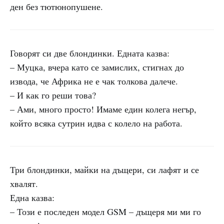
ден без тютюнопушене.
Говорят си две блондинки. Едната казва:
– Муцка, вчера като се замислих, стигнах до
извода, че Африка не е чак толкова далече.
– И как го реши това?
– Ами, много просто! Имаме един колега негър,
който всяка сутрин идва с колело на работа.
Три блондинки, майки на дъщери, си лафят и се
хвалят.
Една казва:
– Този е последен модел GSM – дъщеря ми ми го