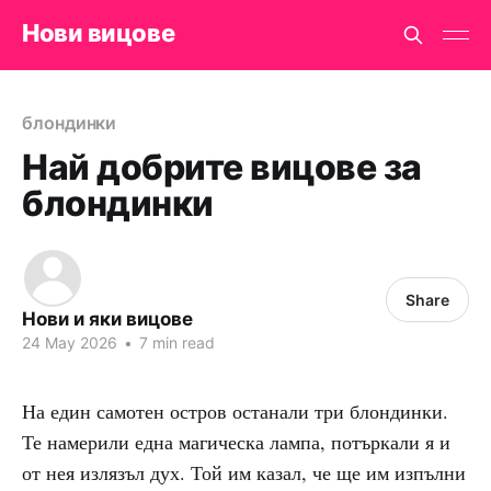
Нови вицове
блондинки
Най добрите вицове за
блондинки
Share
Нови и яки вицове
24 May 2026
•
7 min read
На един самотен остров останали три блондинки.
Те намерили една магическа лампа, потъркали я и
от нея излязъл дух. Той им казал, че ще им изпълни