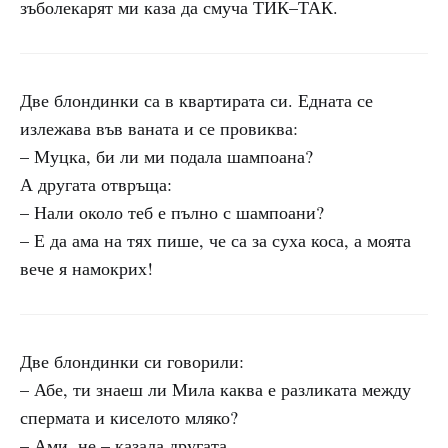
зъболекарят ми каза да смуча ТИК–ТАК.
Две блондинки са в квартирата си. Едната се
излежава във ваната и се провиква:
– Муцка, би ли ми подала шампоана?
А другата отвръща:
– Нали около теб е пълно с шампоани?
– Е да ама на тях пише, че са за суха коса, а моята
вече я намокрих!
Две блондинки си говорили:
– Абе, ти знаеш ли Мила каква е разликата между
спермата и киселото мляко?
– Ами, не – казала другата.