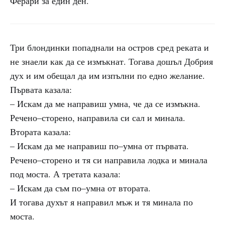
Ферари за един ден.
Три блондинки попаднали на остров сред реката и
не знаели как да се измъкнат. Тогава дошъл Добрия
дух и им обещал да им изпълни по едно желание.
Първата казала:
– Искам да ме направиш умна, че да се измъкна.
Речено–сторено, направила си сал и минала.
Втората казала:
– Искам да ме направиш по–умна от първата.
Речено–сторено и тя си направила лодка и минала
под моста. А третата казала:
– Искам да съм по–умна от втората.
И тогава духът я направил мъж и тя минала по
моста.