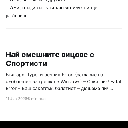
– Ами, отиди си купи кисело мляко и ще
разбереш...
Най смешните вицове с
Спортисти
Българо–Турски речник Error! (заглавие на
съобщение за грешка в Windows) – Сакатлък! Fatal
Error – Баш сакатлък! балетист – дюшеме пич
граната – барут кюфте бизнесмен – чалъм ефенди
11 Jun 2026
5 min read
Война и мир – Патаклама и рахатлък Cancel –
сектир пионерче – кърмъзъ пешкир пишлеме
Площад “Славейков” – Чурулик мегдан не дразни
дявола – дур базик шаркан бабана сакатлък Двама