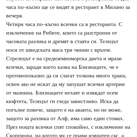
часа по–късно ще се видят в ресторант в Милано за
вечеря.
Четири часа по–късно всички са в ресторанта. С
изключение на Рибите, които са разстроени от
часовата разлика и дремят в стаята си. Телецът
носи от шведската маса три чинии с връхче.
Стрелецът е на средиземноморска диета и мрази
всички, заради което казва на Близнаците, че е
противопоказно да си слагат толкова много храна,
освен ако не искат да му запушат всички артерии
от мазнина. Близнаците нехаят и изяждат осем
кюфтета, Телецът ги гледа завистливо. Иска да
погълне повече, защото е на аванта, но не може,
защото за разлика от Алф, има само един стомах.
През нощта всички спят спокойно, с изключение на
Скорпиона, на когото му се прави извратен с
кс, и