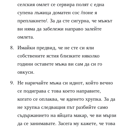
селския омлет се сервира полят с една
супена лъжица доматен сос /поне я
преплакнете/. За да сте сигурна, че мъжът
ви няма да забележи направо залейте
омлета.
Имайки предвид, че не сте си яли
собствените ястия близките няколко
години оставете мъжа ви сам да си го
овкуси.
Не наричайте мъжа си идиот, който вечно
се подиграва с това което направите,
когато се оплаква, че яденето хрупка. За да
не хрупка следващия път разбийте само
съдържанието на яйцата макар, че ви мързи
да се занимавате. Засега му кажете, че това