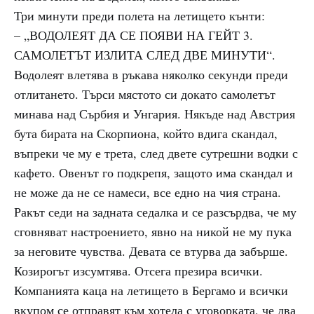
Три минути преди полета на летището кънти:
– „ВОДОЛЕЯТ ДА СЕ ПОЯВИ НА ГЕЙТ 3.
САМОЛЕТЪТ ИЗЛИТА СЛЕД ДВЕ МИНУТИ“.
Водолеят влетява в ръкава няколко секунди преди
отлитането. Търси мястото си докато самолетът
минава над Сърбия и Унгария. Някъде над Австрия
бута бирата на Скорпиона, който вдига скандал,
въпреки че му е трета, след двете сутрешни водки с
кафето. Овенът го подкрепя, защото има скандал и
не може да не се намеси, все едно на чия страна.
Ракът седи на задната седалка и се разсърдва, че му
сговняват настроението, явно на никой не му пука
за неговите чувства. Девата се втурва да забърше.
Козирогът изсумтява. Отсега презира всички.
Компанията каца на летището в Бергамо и всички
вкупом се отправят към хотела с уговорката, че два