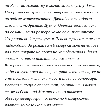
на Рака, на когото му е мъчно за кактуса у дома.
На другия ден групата се отправя на разглеждане
на забележителностите. Дванайсетте образа
гледат катедралата Дуомо. Овенът веднага иска
да се качи, за да разбере какво се вижда отгоре.
Скорпионът, Стрелецът и Лъвът тръгват с него с
надеждата да разказват български мръсни вицове
на италианците на върха на катедралата и да ги
снимат за някой италиански ежедневник.
Козирогът решава да посети някой от магазините,
за да си купи ново шалче, защото установява, че не
е по последна миланска мода и това го депресира.
Водолеят също е депресиран, по принцип. Оказва
се, че небето над Милано е също толкова
обезсърчаващо мрачно, колкото българското,
налягат го меланхолични мисли.