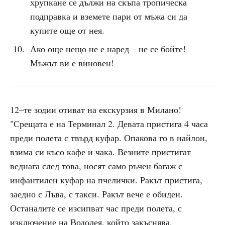
хрупкане се дължи на скъпа тропическа
подправка и вземете пари от мъжа си да
купите още от нея.
Ако още нещо не е наред – не се бойте!
Мъжът ви е виновен!
12–те зодии отиват на екскурзия в Милано!
"Срещата е на Терминал 2. Девата пристига 4 часа
преди полета с твърд куфар. Опакова го в найлон,
взима си късо кафе и чака. Везните пристигат
веднага след това, носят само ръчен багаж с
инфантилен куфар на пчелички. Ракът пристига,
заедно с Лъва, с такси. Ракът вече е обиден.
Останалите се изсипват час преди полета, с
изключение на Водолея, който закъснява.