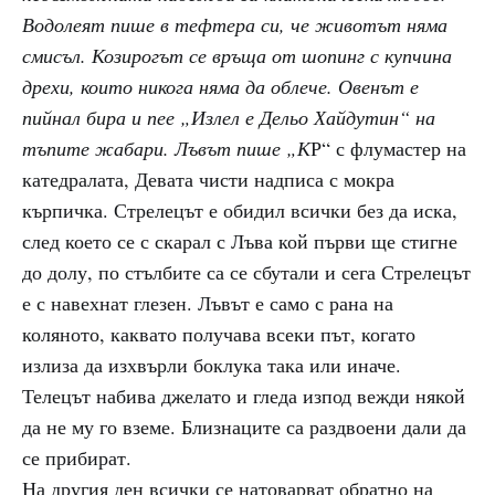
Водолеят пише в тефтера си, че животът няма
смисъл. Козирогът се връща от шопинг с купчина
дрехи, които никога няма да облече. Овенът е
пийнал бира и пее „Излел е Дельо Хайдутин“ на
тъпите жабари. Лъвът пише „К
Р“ с флумастер на
катедралата, Девата чисти надписа с мокра
кърпичка. Стрелецът е обидил всички без да иска,
след което се с скарал с Лъва кой първи ще стигне
до долу, по стълбите са се сбутали и сега Стрелецът
е с навехнат глезен. Лъвът е само с рана на
коляното, каквато получава всеки път, когато
излиза да изхвърли боклука така или иначе.
Телецът набива джелато и гледа изпод вежди някой
да не му го вземе. Близнаците са раздвоени дали да
се прибират.
На другия ден всички се натоварват обратно на