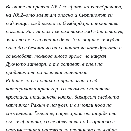
Везните си правят 1001 селфита на катедралата,
на 1002–ото залитат опасно и Скорпионът ги
подхваща, след което ги бомбардира с похотливи
погледи. Ракът тихо се разплаква зад една статуя,
защото не е героят на деня. Близнаците се чудят
дали да е безопасно да се качат на катедралата и
се колебаят толкова много време, че накрая
Дуомото затваря, а те остават в плен на
продавачите на плетени гривнички.
Рибите са се наспали и пристигат пред
катедралата привечер. Пътьом са осиновили
крастава, италианска котка. Заварват следната
картинка: Ракът е намусен и си чопли носа на
стъпалата. Везните, стресирани от инцидента
със селфитата, са се облегнали на Скорпиона с
невъзможната надежда за платоническа любов.