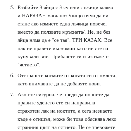
Разбийте 3 яйца с 3 супени лъжици мляко
и НАРЯЗАН магданоз /нищо няма да ви
стане ако измиете една лъжица повече,
вместо да ползвате мръсната/. Не, не без
яйца няма да е "се тая". ТРИ КАЗАХ. Все
пак не правете икономии като не сте ги
купували вие. Прибавете ги и изпъжете
"ястието".
Отстранете космите от косата си от омлета,
като внимавате да не добавяте нови.
Ако сте сигурна, че преди да почнете да
правите яденето сте си направила
страхотен лак на ноктите, а сега незнаете
къде е отишъл, може би това обяснява леко
странния цвят на ястието. Не се тревожете