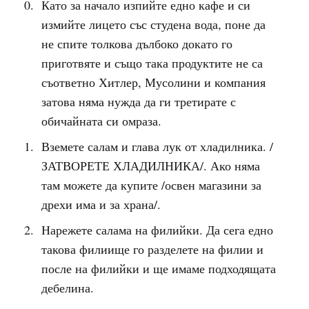
Като за начало изпийте едно кафе и си
измийте лицето със студена вода, поне да
не спите толкова дълбоко докато го
приготвяте и също така продуктите не са
съответно Хитлер, Мусолини и компания
затова няма нужда да ги третирате с
обичайната си омраза.
Вземете салам и глава лук от хладилника. /
ЗАТВОРЕТЕ ХЛАДИЛНИКА/. Ако няма
там можете да купите /освен магазини за
дрехи има и за храна/.
Нарежете салама на филийки. Да сега едно
такова филиище го разделете на филии и
после на филийки и ще имаме подходящата
дебелина.