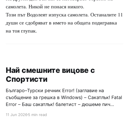
самолета. Никой не понася никого.
Този път Водолеят изпуска самолета. Останалите 11
души се сдобряват в името на общата подигравка
на тоя глупак.
Най смешните вицове с
Спортисти
Българо–Турски речник Error! (заглавие на
съобщение за грешка в Windows) – Сакатлък! Fatal
Error – Баш сакатлък! балетист – дюшеме пич
граната – барут кюфте бизнесмен – чалъм ефенди
11 Jun 2026
5 min read
Война и мир – Патаклама и рахатлък Cancel –
сектир пионерче – кърмъзъ пешкир пишлеме