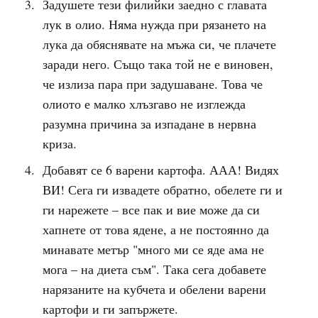
Задушете тези филийки заедно с главата
лук в олио. Няма нужда при рязането на
лука да обяснявате на мъжа си, че плачете
заради него. Също така той не е виновен,
че излиза пара при задушаване. Това че
олиото е малко хлъзгаво не изглежда
разумна причина за изпадане в нервна
криза.
Добавят се 6 варени картофа. ААА! Видях
ВИ! Сега ги извадете обратно, обелете ги и
ги нарежете – все пак и вие може да си
хапнете от това ядене, а не постоянно да
минавате метър "много ми се яде ама не
мога – на диета съм". Така сега добавете
нарязаните на кубчета и обелени варени
картофи и ги запържете.