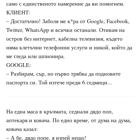
само с единственото намерение да ви помогнем.
КЛИЕНТ:
– Достатъчно! Заболя ме к*ра от Google, Facebook,
Twitter, WhatsApp и всички останали. Отивам на
остров без интернет, кабелна телевизия, където
няма клетъчни телефонни услуги и никой, който да
ме гледа или шпионира.
GOOGLE:
– Разбирам, сър, но първо трябва да подновите
паспорта си. Той изтече преди 6 седмици...
На една маса в кръчмата, седнали дядо поп,
аптекаря и ковача. По едно време, от дума на дума,
ковача казал:
– А бе, дядо попе, я изпей нещо!