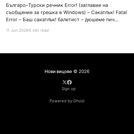
Българо–Турски речник Error! (заглавие на
съобщение за грешка в Windows) – Сакатлък! Fatal
Error – Баш сакатлък! балетист – дюшеме пич
граната – барут кюфте бизнесмен – чалъм ефенди
11 Jun 2026
5 min read
Война и мир – Патаклама и рахатлък Cancel –
сектир пионерче – кърмъзъ пешкир пишлеме
Площад “Славейков” – Чурулик мегдан не дразни
дявола – дур базик шаркан бабана сакатлък Двама
Нови вицове
© 2026
Sign up
Powered by Ghost