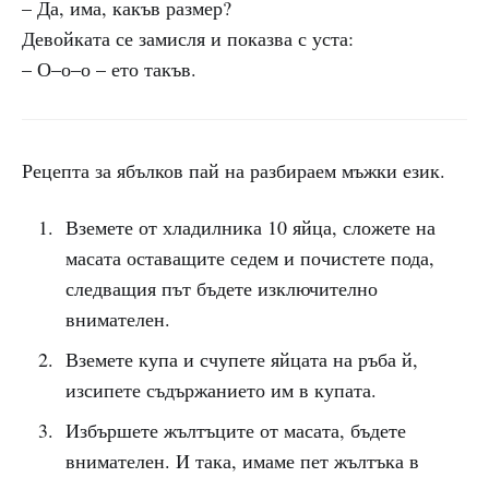
– Да, има, какъв размер?
Девойката се замисля и показва с уста:
– О–о–о – ето такъв.
Рецепта за ябълков пай на разбираем мъжки език.
Вземете от хладилника 10 яйца, сложете на
масата оставащите седем и почистете пода,
следващия път бъдете изключително
внимателен.
Вземете купа и счупете яйцата на ръба й,
изсипете съдържанието им в купата.
Избършете жълтъците от масата, бъдете
внимателен. И така, имаме пет жълтъка в