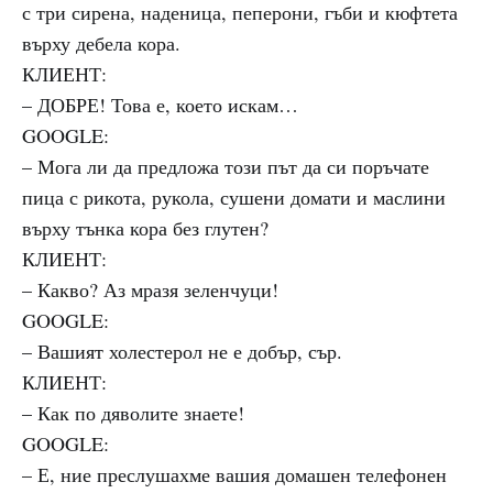
с три сирена, наденица, пеперони, гъби и кюфтета
върху дебела кора.
КЛИЕНТ:
– ДОБРЕ! Това е, което искам…
GOOGLE:
– Мога ли да предложа този път да си поръчате
пица с рикота, рукола, сушени домати и маслини
върху тънка кора без глутен?
КЛИЕНТ:
– Какво? Аз мразя зеленчуци!
GOOGLE:
– Вашият холестерол не е добър, сър.
КЛИЕНТ:
– Как по дяволите знаете!
GOOGLE:
– Е, ние преслушахме вашия домашен телефонен