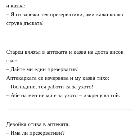
и казва:
– Я ги зарежи тея презервативи, ами кажи колко
струва дъската!
Старец влязъл в аптеката и казва на доста висок
глас:
– Дайте ми един презерватив!
Аптекарката се изчервява и му казва тихо:
– Господине, тея работи са за ухото!
– Абе на мен не ми е за ухото – изкрещява той.
Девойка отива в аптеката:
– Има ли презервативи?