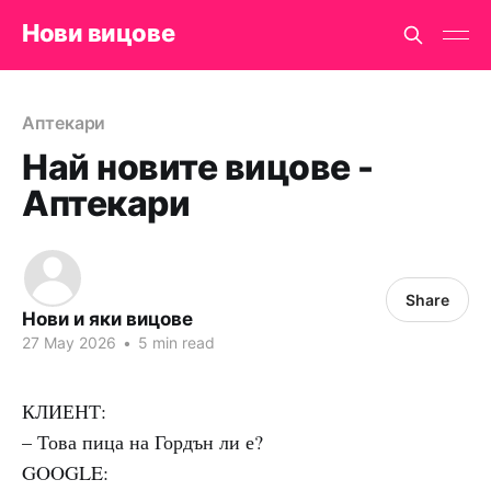
Нови вицове
Аптекари
Най новите вицове -
Аптекари
Share
Нови и яки вицове
27 May 2026
•
5 min read
КЛИЕНТ:
– Това пица на Гордън ли е?
GOOGLE: