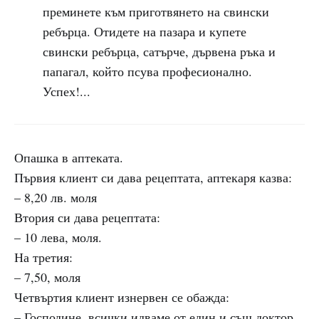
преминете към приготвянето на свински
ребърца. Отидете на пазара и купете
свински ребърца, сатърче, дървена ръка и
папагал, който псува професионално.
Успех!...
Опашка в аптеката.
Първия клиент си дава рецептата, аптекаря казва:
– 8,20 лв. моля
Втория си дава рецептата:
– 10 лева, моля.
На третия:
– 7,50, моля
Четвъртия клиент изнервен се обажда:
– Господине, всички идваме от един и същ доктор,