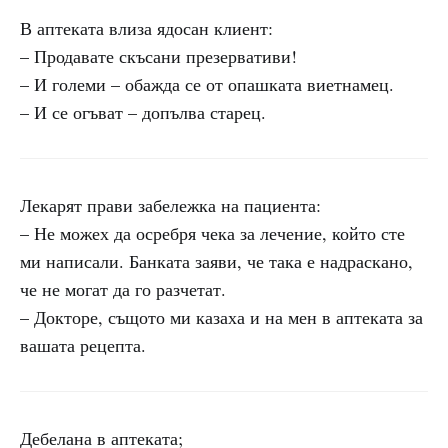
В аптеката влиза ядосан клиент:
– Продавате скъсани презервативи!
– И големи – обажда се от опашката виетнамец.
– И се огъват – допълва старец.
Лекарят прави забележка на пациента:
– Не можех да осребря чека за лечение, който сте
ми написали. Банката заяви, че така е надраскано,
че не могат да го разчетат.
– Докторе, същото ми казаха и на мен в аптеката за
вашата рецепта.
Дебелана в аптеката;