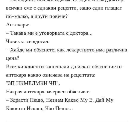
всички сме с еднакви рецепти, защо едни плащат
по–малко, а други повече?
Аптекаря:
– Такава ми е уговорката с доктора...
Човекът се ядосал:
– Хайде ми обяснете, как лекарството има различна
цена?
Всички клиенти започнали да искат обяснение от
аптекаря какво означава на рецептата:
"ЗП НКМЕДМКИ ЧП".
Накрая аптекаря зачервен обяснява:
– Здрасти Пешо, Незнам Какво Му Е, Дай Му
Каквото Искаш, Чао Пешо...