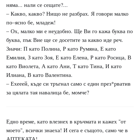
няма... нали се сещате?...
– Какво, какво? Нищо не разбрах. Я говори малко
по–ясно бе, младеж!
– Ох, малко ми е неудобно. Ще Ви го кажа буква по
буква, пък Вие ще се досетите за какво иде реч.
Значи: П като Полина, Р като Румяна, Е като
Емилия, З като Зоя, Е като Елена, Р като Росица, В
като Виолета, А като Ани, Т като Тина, И като
Илиана, В като Валентина.
– Ехееей, къде си тръгнал само с един през*рватив
за цялата тая навалица бе, момче?
Едно време, като влезнех в кръчмата и кажех "от
моето", всички знаеха! И сега е същото, само че в
АПТЕКАТА!