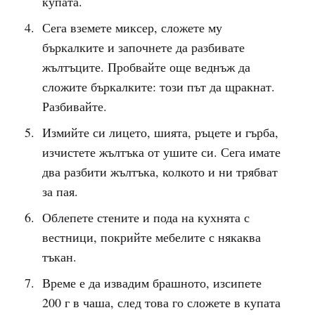
купата.
Сега вземете миксер, сложете му
бъркалките и започнете да разбивате
жълтъците. Пробвайте още веднъж да
сложите бъркалките: този път да щракнат.
Разбивайте.
Измийте си лицето, шията, ръцете и гърба,
изчистете жълтъка от ушите си. Сега имате
два разбити жълтъка, колкото и ни трябват
за пая.
Облепете стените и пода на кухнята с
вестници, покрийте мебелите с някаква
тъкан.
Време е да извадим брашното, изсипете
200 г в чаша, след това го сложете в купата