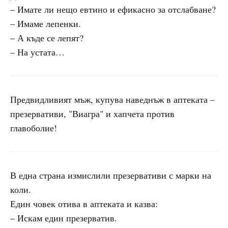
– Имате ли нещо евтино и ефикасно за отслабване?
– Имаме лепенки.
– А къде се лепят?
– На устата…
Предвидливият мъж, купува наведнъж в аптеката –
презервативи, "Виагра" и хапчета против
главоболие!
В една страна измислили презервативи с марки на
коли.
Един човек отива в аптеката и казва:
– Искам един презерватив.