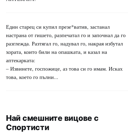
Един старец си купил презе*ватив, застанал
настрана от гишето, разпечатал го и започнал да го
разглежда. Разтягал го, надувал го, накрая избутал
хората, които били на опашката, и казал на
аптекарката:
– Извинете, госпожице, аз това си го имам. Исках
това, което го пълни...
Най смешните вицове с
Спортисти