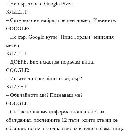
– Не сър, това е Google Pizza.
КЛИЕНТ:
– Сигурно съм набрал грешен номер. Извинете.
GOOGLE:
– Не сър, Google купи "Пица Гордън“ миналия
месец.
КЛИЕНТ:
– ДОБРЕ. Бих искал да поръчам пица.
GOOGLE:
– Искате ли обичайното ви, сър?
КЛИЕНТ:
– Обичайното ми? Познаваш ме?
GOOGLE:
– Съгласно нашия информационен лист за
обаждания, последните 12 пъти, които сте ни се
обадили, поръчате една изключително голяма пица