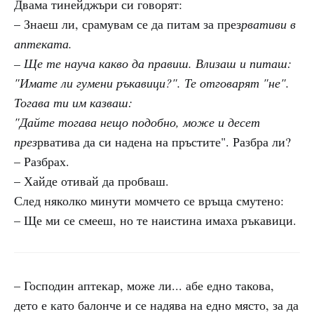
Двама тинейджъри си говорят:
– Знаеш ли, срамувам се да питам за през
рвативи в
аптеката.
– Ще те науча какво да правиш. Влизаш и питаш:
"Имате ли гумени ръкавици?". Те отговарят "не".
Тогава ти им казваш:
"Дайте тогава нещо подобно, може и десет
през
рватива да си надена на пръстите". Разбра ли?
– Разбрах.
– Хайде отивай да пробваш.
След няколко минути момчето се връща смутено:
– Ще ми се смееш, но те наистина имаха ръкавици.
– Господин аптекар, може ли... абе едно такова,
дето е като балонче и се надява на едно място, за да