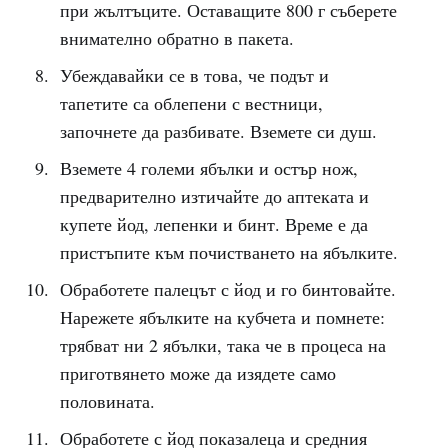
при жълтъците. Оставащите 800 г съберете
внимателно обратно в пакета.
Убеждавайки се в това, че подът и
тапетите са облепени с вестници,
започнете да разбивате. Вземете си душ.
Вземете 4 големи ябълки и остър нож,
предварително изтичайте до аптеката и
купете йод, лепенки и бинт. Време е да
пристъпите към почистването на ябълките.
Обработете палецът с йод и го бинтовайте.
Нарежете ябълките на кубчета и помнете:
трябват ни 2 ябълки, така че в процеса на
приготвянето може да изядете само
половината.
Обработете с йод показалеца и средния