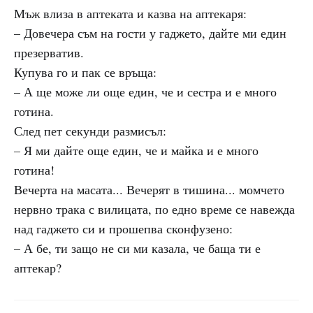
Мъж влиза в аптеката и казва на аптекаря:
– Довечера съм на гости у гаджето, дайте ми един
презерватив.
Купува го и пак се връща:
– А ще може ли още един, че и сестра и е много
готина.
След пет секунди размисъл:
– Я ми дайте още един, че и майка и е много
готина!
Вечерта на масата... Вечерят в тишина... момчето
нервно трака с вилицата, по едно време се навежда
над гаджето си и прошепва сконфузено:
– А бе, ти защо не си ми казала, че баща ти е
аптекар?