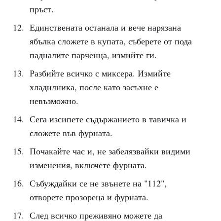
пръст.
Единствената останала и вече нарязана
ябълка сложете в купата, съберете от пода
падналите парченца, измийте ги.
Разбийте всичко с миксера. Измийте
хладилника, после като засъхне е
невъзможно.
Сега изсипете съдържанието в тавичка и
сложете във фурната.
Почакайте час и, не забелязвайки видими
изменения, включете фурната.
Събуждайки се не звънете на "112",
отворете прозореца и фурната.
След всичко преживяно можете да