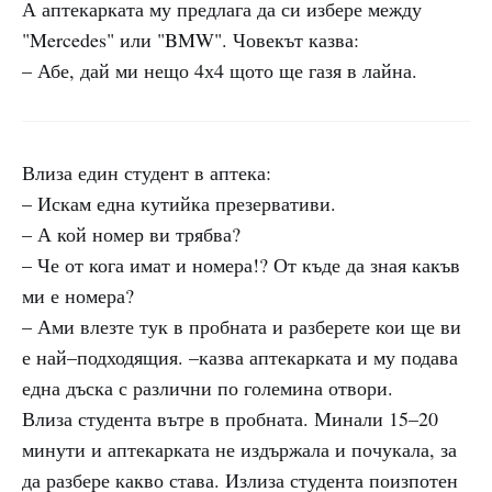
А аптекарката му предлага да си избере между
"Mercedes" или "BMW". Човекът казва:
– Абе, дай ми нещо 4х4 щото ще газя в лайна.
Влиза един студент в аптека:
– Искам една кутийка презервативи.
– А кой номер ви трябва?
– Че от кога имат и номера!? От къде да зная какъв
ми е номера?
– Ами влезте тук в пробната и разберете кои ще ви
е най–подходящия. –казва аптекарката и му подава
една дъска с различни по големина отвори.
Влиза студента вътре в пробната. Минали 15–20
минути и аптекарката не издържала и почукала, за
да разбере какво става. Излиза студента поизпотен