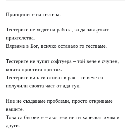
Принципите на тестера:
Тестерите не ходят на работа, за да завързват
приятелства.
Вярваме в Бог, всичко останало го тестваме.
Тестерите не чупят софтуера – той вече е счупен,
когато пристига при тях.
Тестерите винаги отиват в рая – те вече са
получили своята част от ада тук.
Ние не създаваме проблеми, просто откриваме
вашите.
Това са бъговете – ако тези не ти харесват имам и
други.