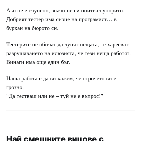
Ако не е счупено, значи не си опитвал упорито.
Добрият тестер има сърце на програмист… в
буркан на бюрото си.
Тестерите не обичат да чупят нещата, те харесват
разрушаването на илюзията, че тези неща работят.
Винаги има още един бъг.
Наша работа е да ви кажем, че отрочето ви е
грозно.
“Да тестваш или не – туй не е въпрос!”
Най смешните вицове с