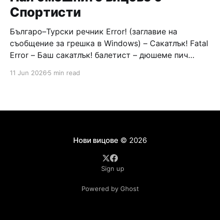
Спортисти
Българо–Турски речник Error! (заглавие на
съобщение за грешка в Windows) – Сакатлък! Fatal
Error – Баш сакатлък! балетист – дюшеме пич
граната – барут кюфте бизнесмен – чалъм ефенди
11 Jun 2026
5 min read
Война и мир – Патаклама и рахатлък Cancel –
сектир пионерче – кърмъзъ пешкир пишлеме
Площад “Славейков” – Чурулик мегдан не дразни
дявола – дур базик шаркан бабана сакатлък Двама
Нови вицове
© 2026
Sign up
Powered by Ghost