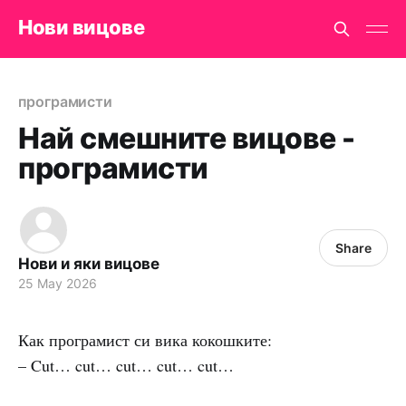
Нови вицове
програмисти
Най смешните вицове -
програмисти
Share
Нови и яки вицове
25 May 2026
Как програмист си вика кокошките:
– Cut… cut… cut… cut… cut…