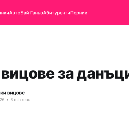
инки
Авто
Бай Ганьо
Абитуренти
Перник
 вицове за данъц
яки вицове
026
•
6 min read