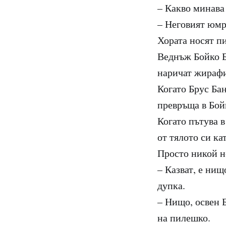
– Какво минава 
– Неговият юмр
Хората носят п
Веднъж Бойко Б
наричат жираф
Когато Брус Бан
превръща в Бой
Когато пътува в
от тялото си ка
Просто никой н
– Казват, е ни
дупка.
– Нищо, освен Б
на пилешко.