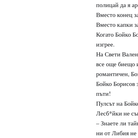
полицай да я ар
Вместо конец за
Вместо капки за
Когато Бойко Бо
изгрее.
На Свети Вален
все още биещо 
романтичен, Бо
Бойко Борисов 
пъти!
Пулсът на Бойко
Лесб*йки не съ
– Знаете ли та
ни от Либия не 