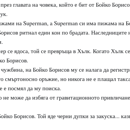
през главата на човека, който е бит от Бойко Борисо
ук.
ижами на Superman, a Superman си има пижама на Б
орисов ритнал един кон по брадата. Наследниците н
и.
ер се ядоса, той се превръща в Хълк. Когато Хълк се
ко Борисов.
 чужбина, на Бойко Борисов му се налага да регистр
то смъртоносно оръжие, но никога не е плащал такса
е е посмял да му поиска.
що не може да избяга от гравитационното привличане
ойко Борисов. Той яде черни дупки за закуска... каз