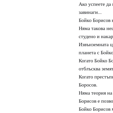
Ако успеете да 
завинаги...
Бойко Борисов 
Няма такова не
студено и нака
Извънземната ц
планета с Бойк
Когато Бойко Бо
отблъсква земят
Когато престъпн
Боросов.
Няма теория на
Борисов е позв
Бойко Борисов м