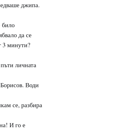
ледваше джипа.
 било
бвало да се
г 3 минути?
 пъти личната
 Борисов. Води
кам се, разбира
на! И го е