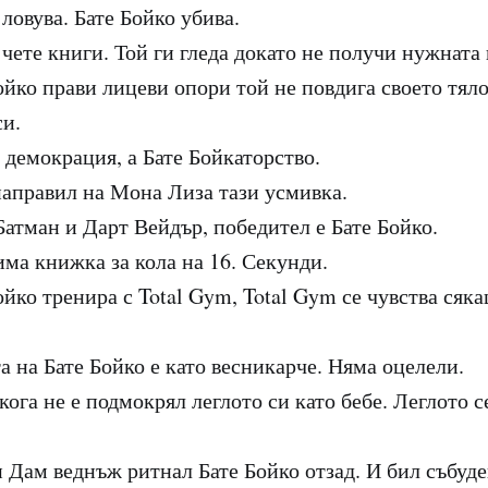
 ловува. Бате Бойко убива.
 чете книги. Той ги гледа докато не получи нужнат
ойко прави лицеви опори той не повдига своето тяло
си.
 демокрация, а Бате Бойкаторство.
 направил на Мона Лиза тази усмивка.
Батман и Дарт Вейдър, победител е Бате Бойко.
има книжка за кола на 16. Секунди.
ойко тренира с Total Gym, Total Gym се чувства сяка
а на Бате Бойко е като весникарче. Няма оцелели.
кога не е подмокрял леглото си като бебе. Леглото 
 Дам веднъж ритнал Бате Бойко отзад. И бил събуд