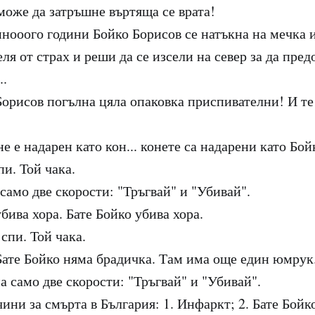
може да затръшне въртяща се врата!
нооого години Бойко Борисов се натъкна на мечка и
ля от страх и реши да се изсели на север за да пред
..
орисов погълна цяла опаковка приспивателни! И те 
е е надарен като кон... конете са надарени като Бой
пи. Той чака.
само две скорости: "Тръгвай" и "Убивай".
бива хора. Бате Бойко убива хора.
 спи. Той чака.
 Бате Бойко няма брадичка. Там има още един юмрук
а само две скорости: "Тръгвай" и "Убивай".
ини за смърта в България: 1. Инфаркт; 2. Бате Бойко