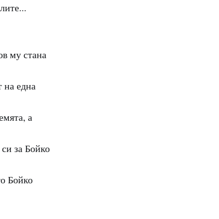
лите...
ов му стана
 на една
емята, а
 си за Бойко
то Бойко