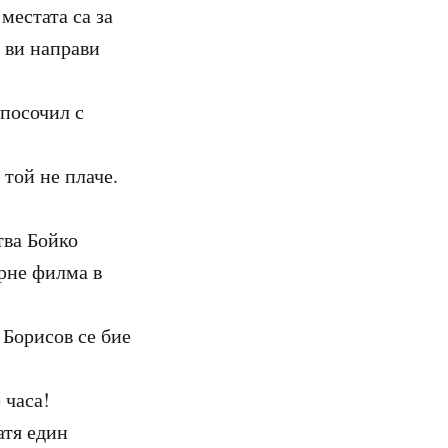
местата са за
 ви направи
 посочил с
 той не плаче.
тва Бойко
ърне филма в
 Борисов се бие
 часа!
атя един