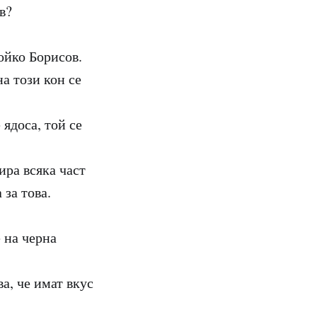
в?
ойко Борисов.
а този кон се
 ядоса, той се
ира всяка част
 за това.
 на черна
ва, че имат вкус