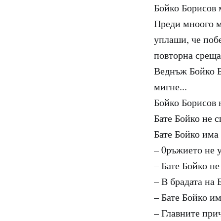
Бойко Борисов 
Преди мноого м
уплаши, че побе
повторна среща
Веднъж Бойко Б
мигне...
Бойко Борисов н
Бате Бойко не с
Бате Бойко има 
– 0ръжието не у
– Бате Бойко не
– В брадата на
– Бате Бойко им
– Главните прич