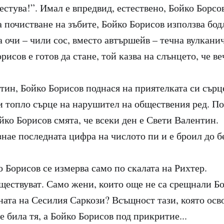
естува!”. Имал е впредвид, естествено, Бойко Борсо
 почистване на зъбите, Бойко Борисов използва бод
 очи – чили сос, вместо автършейв – течна вулканич
рисов е готов да стане, той казва на слънцето, че в
тин, Бойко Борисов поднася на приятелката си сърц
и топло сърце на нарушител на обществения ред. П
йко Борисов смята, че всеки ден е Свети Валентин.
знае последната цифра на числото пи и е броил до б
 Борисов се измерва само по скалата на Рихтер.
ществуват. Само жени, които още не са срещнали Бо
йната на Сесилия Саркози? Всъщност тази, която ос
е била тя, а Бойко Борисов под прикритие...