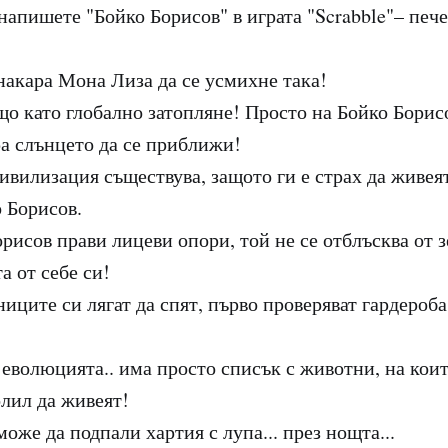
напишете "Бойко Борисов" в играта "Scrabble"– пече
накара Мона Лиза да се усмихне така!
що като глобално затопляне! Просто на Бойко Борис
ра слънцето да се приближи!
ивилизация съществува, защото ги е страх да живеят
о Борисов.
рисов прави лицеви опори, той не се отблъсква от з
а от себе си!
иците си лягат да спят, първо проверяват гардероба
 еволюцията.. има просто списък с животни, на кои
олил да живеят!
оже да подпали хартия с лупа... през нощта...