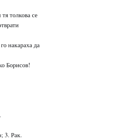
 тя толкова се
отврати
го накараха да
ко Борисов!
.
; 3. Рак.