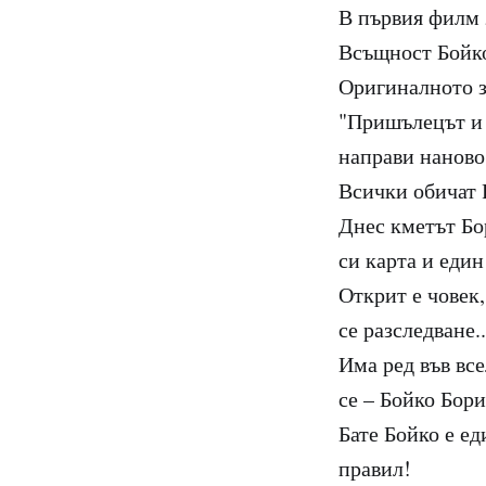
В първия филм 
Всъщност Бойк
Оригиналното з
"Пришълецът и 
направи наново,
Всички обичат 
Днес кметът Бо
си карта и един
Открит е човек,
се разследване..
Има ред във вс
се – Бойко Бори
Бате Бойко е ед
правил!