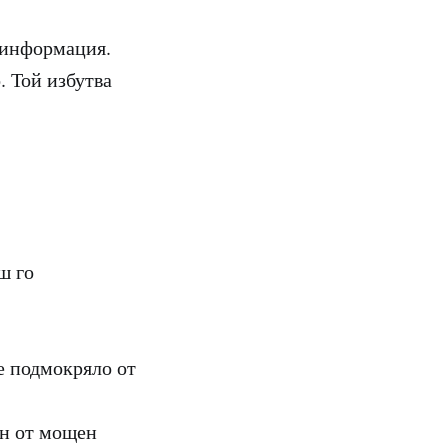
а информация.
. Той избутва
ш го
се подмокряло от
ен от мощен