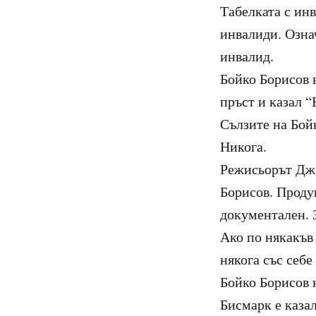
Табелката с инв
инвалиди. Озна
инвалид.
Бойко Борисов 
пръст и казал “
Сълзите на Бойк
Никога.
Режисьорът Дже
Борисов. Проду
документален. 
Ако по някакъв
някога със себе
Бойко Борисов н
Бисмарк е казал