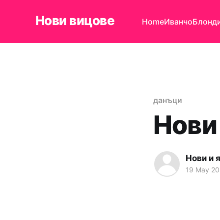
Нови вицове
Home
Иванчо
Блонд
данъци
Нови
Нови и 
19 May 2