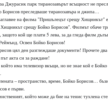
за Джурасик парк тиранозавърът всъщност не прес
о Борисов преследваше тиранозавъра и джипа…
аглавие на филма "Пришълецът срещу Хищникът" е
Хищникът срещу Бойко Борисов". Филмът обаче тря
 защото кой ще плати 5 лева, за да гледа филм дълъ
Реймънд. Освен Бойко Борисов!
рисов цял ден разглеждаше документи! Прочете два
 път акта си за раждане!
 който има телевизор вкъщи, но не знае кой е Бойко
.
елената – пространство, време, Бойко Борисов… бъзи
сов е първи.
инственият, който може да бие на тенис тухлена сте