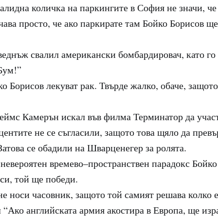
алидна количка на паркингите в София не значи, че 
чава просто, че ако паркирате там Бойко Борисов ще
веднъж свалил американски бомбардировач, като го
Бум!”
о Борисов лекуват рак. Твърде жалко, обаче, защото
ймс Камерън искал във филма Терминатор да учас
центите не се съгласили, защото това щяло да прев
Затова се обадили на Шварценегер за ролята.
 невероятен времево–пространствен парадокс Бойко
 си, той ще победи.
е носи часовник, защото той самият решава колко е
 “Ако английската армия акостира в Европа, ще изр