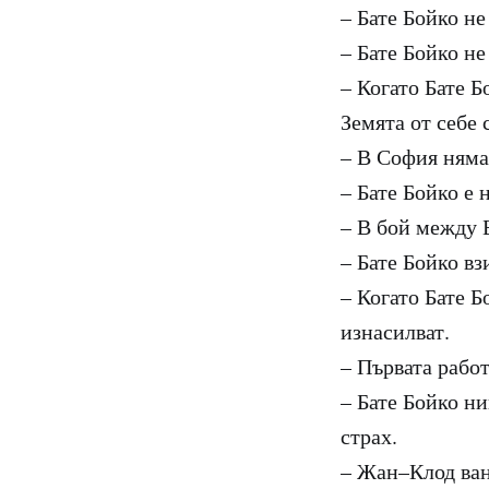
– Бате Бойко не
– Бате Бойко не
– Когато Бате Б
Земята от себе 
– В София няма
– Бате Бойко е
– В бой между 
– Бате Бойко вз
– Когато Бате Б
изнасилват.
– Първата работ
– Бате Бойко ни
страх.
– Жан–Клод ван