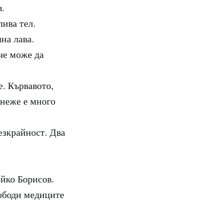
в.
лива тел.
на лава.
ече може да
е. Кървавото,
онеже е много
езкрайност. Два
йко Борисов.
вободи медиците