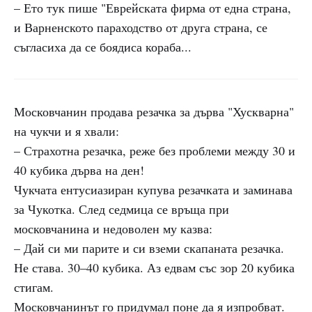
– Ето тук пише "Еврейската фирма от една страна,
и Варненското параходство от друга страна, се
съгласиха да се боядиса кораба...
Московчанин продава резачка за дърва "Хускварна"
на чукчи и я хвали:
– Страхотна резачка, реже без проблеми между 30 и
40 кубика дърва на ден!
Чукчата ентусиазиран купува резачката и заминава
за Чукотка. След седмица се връща при
московчанина и недоволен му казва:
– Дай си ми парите и си вземи скапаната резачка.
Не става. 30–40 кубика. Аз едвам със зор 20 кубика
стигам.
Московчанинът го придумал поне да я изпробват.