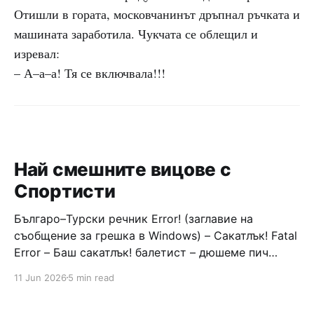
Отишли в гората, московчанинът дръпнал ръчката и
машината заработила. Чукчата се облещил и
изревал:
– А–а–а! Тя се включвала!!!
Най смешните вицове с
Спортисти
Българо–Турски речник Error! (заглавие на
съобщение за грешка в Windows) – Сакатлък! Fatal
Error – Баш сакатлък! балетист – дюшеме пич
граната – барут кюфте бизнесмен – чалъм ефенди
11 Jun 2026
5 min read
Война и мир – Патаклама и рахатлък Cancel –
сектир пионерче – кърмъзъ пешкир пишлеме