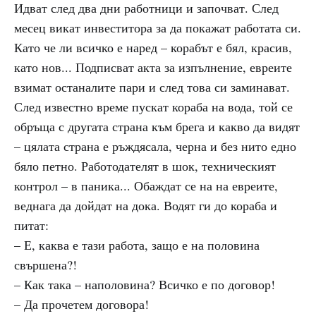
Идват след два дни работници и започват. След
месец викат инвеститора за да покажат работата си.
Като че ли всичко е наред – корабът е бял, красив,
като нов... Подписват акта за изпълнение, евреите
взимат останалите пари и след това си заминават.
След известно време пускат кораба на вода, той се
обръща с другата страна към брега и какво да видят
– цялата страна е ръждясала, черна и без нито едно
бяло петно. Работодателят в шок, техническият
контрол – в паника... Обаждат се на на евреите,
веднага да дойдат на дока. Водят ги до кораба и
питат:
– Е, каква е тази работа, защо е на половина
свършена?!
– Как така – наполовина? Всичко е по договор!
– Да прочетем договора!