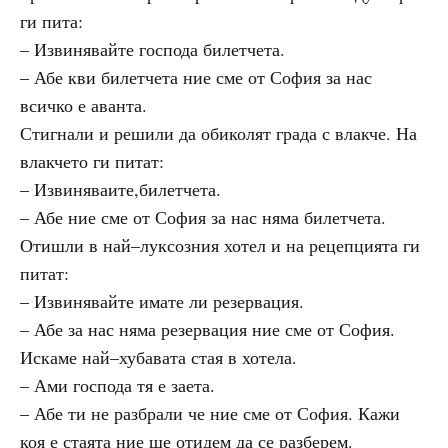
ги пита:
– Извинявайте господа билетчета.
– Абе кви билетчета ние сме от София за нас
всичко е аванта.
Стигнали и решили да обиколят града с влакче. На
влакчето ги питат:
– Извиняваите,билетчета.
– Абе ние сме от София за нас няма билетчета.
Отишли в най–луксозния хотел и на рецепцията ги
питат:
– Извинявайте имате ли резервация.
– Абе за нас няма резервация ние сме от София.
Искаме най–хубавата стая в хотела.
– Ами господа тя е заета.
– Абе ти не разбрали че ние сме от София. Кажи
коя е стаята ние ще отидем да се разберем.