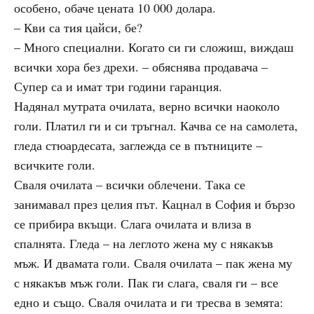
особено, обаче цената 10 000 долара.
– Кви са тия цайси, бе?
– Много специални. Когато си ги сложиш, виждаш
всички хора без дрехи. – обяснява продавача –
Супер са и имат три години гаранция.
Надянал мутрата очилата, верно всички наоколо
голи. Платил ги и си тръгнал. Качва се на самолета,
гледа стюардесата, заглежда се в пътниците –
всичките голи.
Сваля очилата – всички облечени. Така се
занимавал през целия път. Кацнал в София и бързо
се прибира вкъщи. Слага очилата и влиза в
спалнята. Гледа – на леглото жена му с някакъв
мъж. И двамата голи. Сваля очилата – пак жена му
с някакъв мъж голи. Пак ги слага, сваля ги – все
едно и също. Сваля очилата и ги тресва в земята: