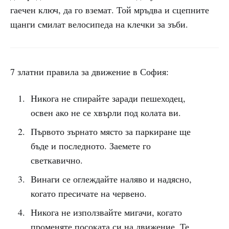
гаечен ключ, да го вземат. Той мръдва и сцепните
щанги смилат велосипеда на клечки за зъби.
7 златни правила за движение в София:
Никога не спирайте заради пешеходец,
освен ако не се хвърли под колата ви.
Първото зърнато място за паркиране ще
бъде и последното. Заемете го
светкавично.
Винаги се оглеждайте наляво и надясно,
когато пресичате на червено.
Никога не използвайте мигачи, когато
променяте посоката си на движение. Те