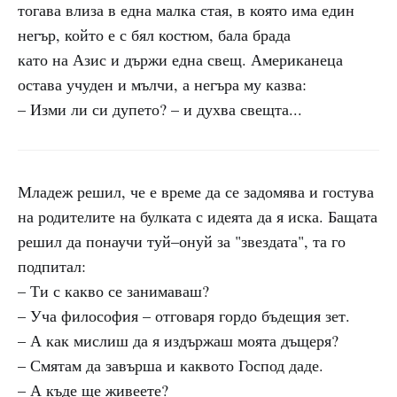
тогава влиза в една малка стая, в която има един
негър, който е с бял костюм, бала брада
като на Азис и държи една свещ. Американеца
остава учуден и мълчи, а негъра му казва:
– Изми ли си дупето? – и духва свещта...
Младеж решил, че е време да се задомява и гостува
на родителите на булката с идеята да я иска. Бащата
решил да понаучи туй–онуй за "звездата", та го
подпитал:
– Ти с какво се занимаваш?
– Уча философия – отговаря гордо бъдещия зет.
– А как мислиш да я издържаш моята дъщеря?
– Смятам да завърша и каквото Господ даде.
– А къде ще живеете?