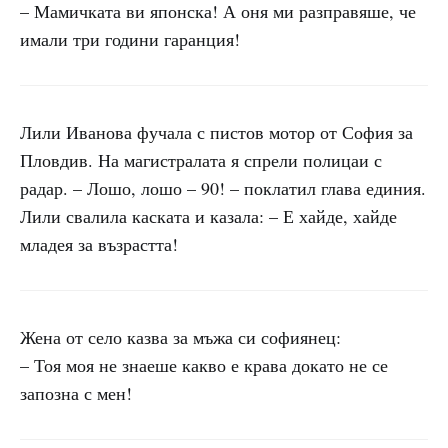
– Мамичката ви японска! А оня ми разправяше, че
имали три години гаранция!
Лили Иванова фучала с пистов мотор от София за
Пловдив. На магистралата я спрели полицаи с
радар. – Лошо, лошо – 90! – поклатил глава единия.
Лили свалила каската и казала: – Е хайде, хайде
младея за възрастта!
Жена от село казва за мъжа си софиянец:
– Тоя моя не знаеше какво е крава докато не се
запозна с мен!