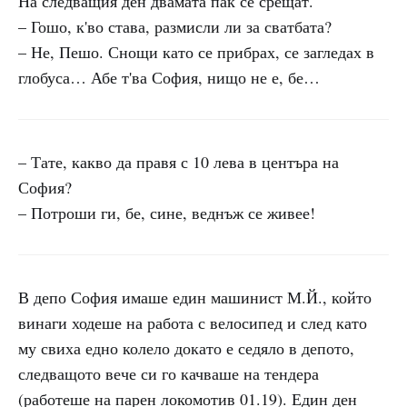
На следващия ден двамата пак се срещат.
– Гошо, к'во става, размисли ли за сватбата?
– Не, Пешо. Снощи като се прибрах, се загледах в
глобуса… Абе т'ва София, нищо не е, бе…
– Тате, какво да правя с 10 лева в центъра на
София?
– Потроши ги, бе, сине, веднъж се живее!
В депо София имаше един машинист М.Й., който
винаги ходеше на работа с велосипед и след като
му свиха едно колело докато е седяло в депото,
следващото вече си го качваше на тендера
(работеше на парен локомотив 01.19). Един ден