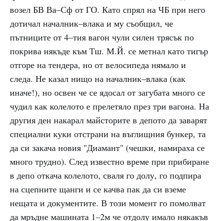
возел БВ Ва–Сф от ГО. Като спрял на ЧБ при него
дотичал началник–влака и му съобщил, че
пътниците от 4–тия вагон чули силен трясък по
покрива някъде към Тш. М.Й. се метнал като тигър
отгоре на тендера, но от велосипеда нямало и
следа. Не казал нищо на началник–влака (как
иначе!), но освен че се ядосал от загубата много се
чудил как колелото е прелетяло през три вагона. На
другия ден накарал майсторите в депото да заварят
специални куки отстрани на въглищния бункер, та
да си закача новия "Диамант" (чешки, намираха се
много трудно). След известно време при прибиране
в депо откача колелото, сваля го долу, го подпира
на сцепните щанги и се качва пак да си вземе
нещата и документите. В този момент го помолват
да мръдне машината 1–2м че отдолу имало някакъв