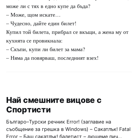
може ли с тях в едно купе да бъда?
– Може, щом искате…
– Чудесно, дайте един билет!
Купил той билета, прибрал се вкъщи, а жена му от
кухнята се провикнала:
– Скъпи, купи ли билет за мама?
– Няма да повярваш, последният взех!
Най смешните вицове с
Спортисти
Българо–Турски речник Error! (заглавие на
съобщение за грешка в Windows) – Сакатлък! Fatal
Error – Баш сакатлък! балетист – дюшеме пич