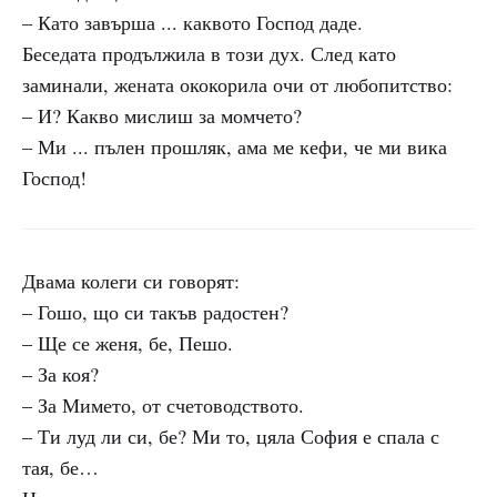
– Като завърша ... каквото Господ даде.
Беседата продължила в този дух. След като
заминали, жената ококорила очи от любопитство:
– И? Какво мислиш за момчето?
– Ми ... пълен прошляк, ама ме кефи, че ми вика
Господ!
Двама колеги си говорят:
– Гошо, що си такъв радостен?
– Ще се женя, бе, Пешо.
– За коя?
– За Мимето, от счетоводството.
– Ти луд ли си, бе? Ми то, цяла София е спала с
тая, бе…