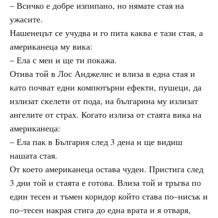
– Всичко е добре изпипано, но нямате стая на
ужасите.
Нашенецът се учудва и го пита каква е тази стая, а
американеца му вика:
– Ела с мен и ще ти покажа.
Отива той в Лос Анджелис и влиза в една стая и
като почват едни компютърни ефекти, пушеци, да
излизат скелети от пода, на българина му излизат
ангелите от страх. Когато излиза от стаята вика на
американеца:
– Ела пак в България след 3 дена и ще видиш
нашата стая.
От което американеца остава чуден. Пристига след
3 дни той и стаята е готова. Влиза той и тръгва по
един тесен и тъмен коридор който става по–нисък и
по–тесен накрая стига до една врата и я отваря,