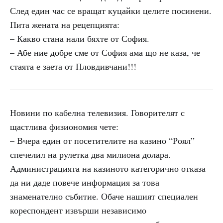
След един час се вращат куцайки целите посинени.
Пита жената на рецепцията:
– Какво стана нали бяхте от София.
– Абе ние добре сме от София ама що не каза, че
стаята е заета от Пловдивчани!!!
Новини по кабелна телевизия. Говорителят с
щастлива физиономия чете:
– Вчера един от посетителите на казино “Роял”
спечелил на рулетка два милиона долара.
Администрацията на казиното категорично отказа
да ни даде повече информация за това
знаменателно събитие. Обаче нашият специален
кореспондент извърши независимо