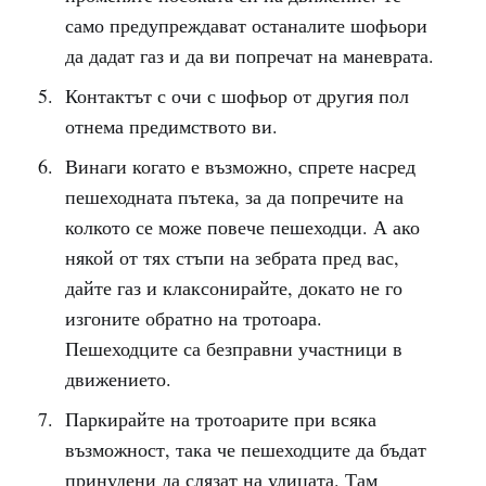
само предупреждават останалите шофьори
да дадат газ и да ви попречат на маневрата.
Контактът с очи с шофьор от другия пол
отнема предимството ви.
Винаги когато е възможно, спрете насред
пешеходната пътека, за да попречите на
колкото се може повече пешеходци. А ако
някой от тях стъпи на зебрата пред вас,
дайте газ и клаксонирайте, докато не го
изгоните обратно на тротоара.
Пешеходците са безправни участници в
движението.
Паркирайте на тротоарите при всяка
възможност, така че пешеходците да бъдат
принудени да слязат на улицата. Там