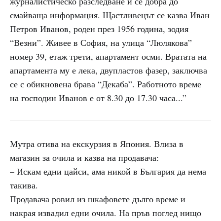
журналистическо разследване и се добра до
смайваща информация. Щастливецът се казва Иван
Петров Иванов, роден през 1956 година, зодия
“Везни”. Живее в София, на улица “Люлякова”
номер 39, етаж трети, апартамент осми. Вратата на
апартамента му е лека, двупластов фазер, заключва
се с обикновена брава “Декаба”. Работното време
на господин Иванов е от 8.30 до 17.30 часа...”
Мутра отива на екскурзия в Япония. Влиза в
магазин за очила и казва на продавача:
– Искам едни цайси, ама никой в България да нема
такива.
Продавача ровил из шкафовете дълго време и
накрая извадил едни очила. На пръв поглед нищо