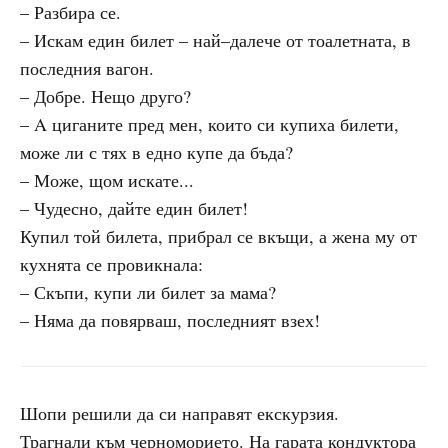
– Разбира се.
– Искам един билет – най–далече от тоалетната, в
последния вагон.
– Добре. Нещо друго?
– A циганите пред мен, които си купиха билети,
може ли с тях в едно купе да бъда?
– Може, щом искате...
– Чудесно, дайте един билет!
Купил той билета, прибрал се вкъщи, а жена му от
кухнята се провикнала:
– Скъпи, купи ли билет за мама?
– Няма да повярваш, последният взех!
Шопи решили да си направят екскурзия.
Трагнали към черноморието. На гарата кондуктора