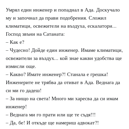
Умрял един инженер и попаднал в Ада. Доскучало
му и започнал да прави подобрения. Сложил
климатици, освежители на въздуха, ескалатори...
Господ звъни на Сатаната:
– Как е?
– Чудесно! Дойде един инженер. Имаме климатици,
освежители за въздух... кой знае какви удобства ще
измисли още.
– Какво? Имате инженер?! Станала е грешка!
Инженерите не трябва да отиват в Ада. Веднага да
си ми го дадеш!
– За нищо на света! Много ми харесва да си имам
инженер!
– Веднага ми го прати или ще те съдя!!!
– Да, бе! И откъде ще намериш адвокат?!