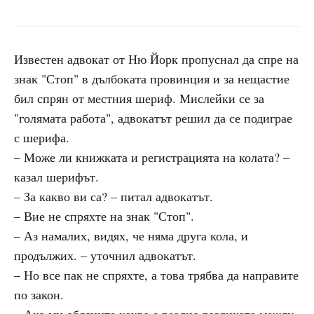
Известен адвокат от Ню Йорк пропуснал да спре на
знак "Стоп" в дълбоката провинция и за нещастие
бил спрян от местния шериф. Мислейки се за
"голямата работа", адвокатът решил да се подиграе
с шерифа.
– Може ли книжката и регистрацията на колата? –
казал шерифът.
– За какво ви са? – питал адвокатът.
– Вие не спряхте на знак "Стоп".
– Аз намалих, видях, че няма друга кола, и
продължих. – уточнил адвокатът.
– Но все пак не спряхте, а това трябва да направите
по закон.