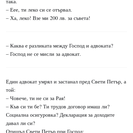
така.
– Еее, ти леко си се отървал.
– Ха, леко! Взе ми 200 лв. за съвета!
– Каква е разликата между Господ и адвоката?
– Господ не се мисли за адвокат.
Един адвокат умрял и застанал пред Свети Петър, а
той:
– Човече, ти не си за Рая!
– Къв си ти бе? Ти трудов договор имаш ли?
Социална осигуровка? Декларация за доходите
давал ли си?
Отишъл Свети Петър при Господ: