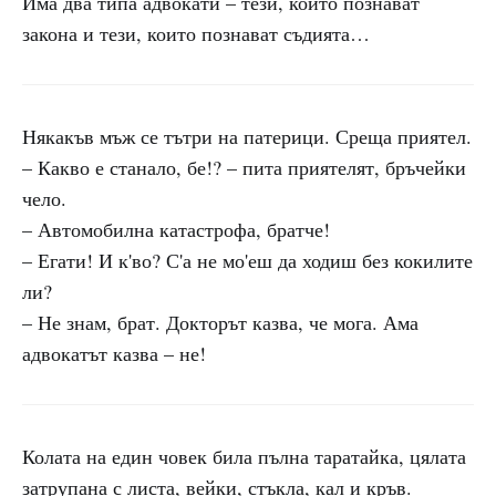
Има два типа адвокати – тези, които познават
закона и тези, които познават съдията…
Някакъв мъж се тътри на патерици. Среща приятел.
– Какво е станало, бе!? – пита приятелят, бръчейки
чело.
– Автомобилна катастрофа, братче!
– Егати! И к'во? С'а не мо'еш да ходиш без кокилите
ли?
– Не знам, брат. Докторът казва, че мога. Ама
адвокатът казва – не!
Колата на един човек била пълна таратайка, цялата
затрупана с листа, вейки, стъкла, кал и кръв.