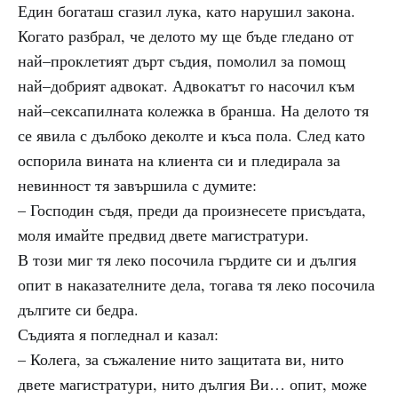
Един богаташ сгазил лука, като нарушил закона.
Когато разбрал, че делото му ще бъде гледано от
най–проклетият дърт съдия, помолил за помощ
най–добрият адвокат. Адвокатът го насочил към
най–сексапилната колежка в бранша. На делото тя
се явила с дълбоко деколте и къса пола. След като
оспорила вината на клиента си и пледирала за
невинност тя завършила с думите:
– Господин съдя, преди да произнесете присъдата,
моля имайте предвид двете магистратури.
В този миг тя леко посочила гърдите си и дългия
опит в наказателните дела, тогава тя леко посочила
дългите си бедра.
Съдията я погледнал и казал:
– Колега, за съжаление нито защитата ви, нито
двете магистратури, нито дългия Ви… опит, може