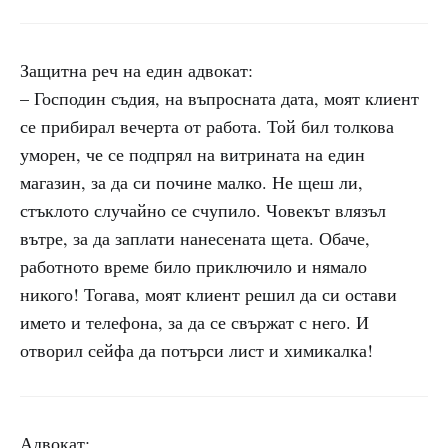
Защитна реч на един адвокат:
– Господин съдия, на въпросната дата, моят клиент
се прибирал вечерта от работа. Той бил толкова
уморен, че се подпрял на витрината на един
магазин, за да си почине малко. Не щеш ли,
стъклото случайно се счупило. Човекът влязъл
вътре, за да заплати нанесената щета. Обаче,
работното време било приключило и нямало
никого! Тогава, моят клиент решил да си остави
името и телефона, за да се свържат с него. И
отворил сейфа да потърси лист и химикалка!
Адвокат: