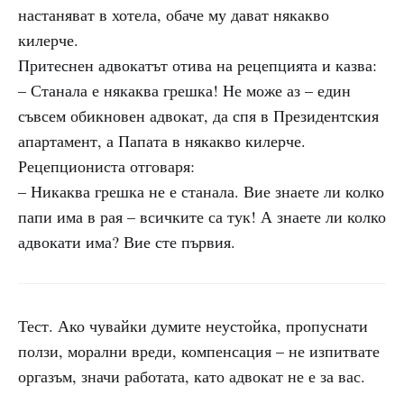
настаняват в хотела, обаче му дават някакво
килерче.
Притеснен адвокатът отива на рецепцията и казва:
– Станала е някаква грешка! Не може аз – един
съвсем обикновен адвокат, да спя в Президентския
апартамент, а Папата в някакво килерче.
Рецепциониста отговаря:
– Никаква грешка не е станала. Вие знаете ли колко
папи има в рая – всичките са тук! А знаете ли колко
адвокати има? Вие сте първия.
Тест. Ако чувайки думите неустойка, пропуснати
ползи, морални вреди, компенсация – не изпитвате
оргазъм, значи работата, като адвокат не е за вас.