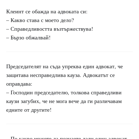
Клеинт се обажда на адвоката си:
– Какво става с моето дело?
– Справедливостта възтържествува!
– Бързо обжалвай!
Председателят на съда упреква един адвокат, че
защитава несправедлива кауза. Адвокатът се
оправдава:
– Господин председателю, толкова справедливи
каузи загубих, че не мога вече да ги различавам
едните от другите!
– По какво можете да познаете дали един адвокат