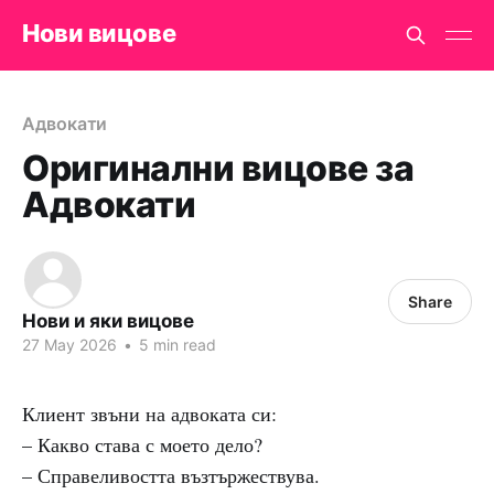
Нови вицове
Адвокати
Оригинални вицове за
Адвокати
Share
Нови и яки вицове
27 May 2026
•
5 min read
Клиент звъни на адвоката си:
– Какво става с моето дело?
– Справеливостта възтържествува.