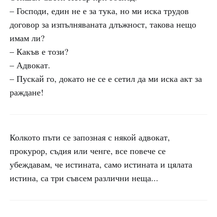
– Господи, един не е за тука, но ми иска трудов
договор за изпълняваната длъжност, такова нещо
имам ли?
– Какъв е този?
– Адвокат.
– Пускай го, докато не се е сетил да ми иска акт за
раждане!
Колкото пъти се запозная с някой адвокат,
прокурор, съдия или ченге, все повече се
убеждавам, че истината, само истината и цялата
истина, са три съвсем различни неща...