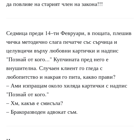
да повлияе на старият член на закона!!!
Седмица преди 14–ти Февруари, в пощата, плешив
чичка методично слага печатче със сърчица и
целувцичи върху любовни картички и надпис
"Познай от кого..." Купчината пред него е
внушителна. Случаен клиент го гледа с
любопитство и накрая го пита, какво прави?
– Ами изпращам около хиляда картички с надпис
"Познай от кого."
– Хм, какъв е смисъла?
– Бракоразводен адвокат съм.