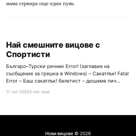
мама сервира още един пуяк.
Най смешните вицове с
Спортисти
Българо–Турски речник Error! (заглавие на
съобщение за грешка в Windows) – Сакатлък! Fatal
Error – Баш сакатлък! балетист – дюшеме пич
граната – барут кюфте бизнесмен – чалъм ефенди
11 Jun 2026
5 min read
Война и мир – Патаклама и рахатлък Cancel –
сектир пионерче – кърмъзъ пешкир пишлеме
Площад “Славейков” – Чурулик мегдан не дразни
дявола – дур базик шаркан бабана сакатлък Двама
Нови вицове
© 2026