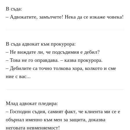
В съда:
– Адвокатите, замълчете! Нека да се изкаже човека!
В съда адвокат към прокурора:
– Не виждате ли, че подсъдимия е дебил?
– Това не го оправдава. – казва прокурорa.
– Дебилите са точно толкова хора, колкото и сме
ние с вас...
Млад адвокат пледира:
– Господин съдия, самият факт, че клиента ми се е
обърнал именно към мен за защита, доказва
неговата невменяемост!