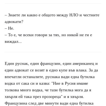
– Знаете ли какво е общото между НЛО и честните
адвокати?
– Не.
– То е, че всеки говори за тях, но никой не ги е
виждал...
Един руснак, един французин, един американец и
един адвокат се возят в едно купе във влака. За да
впечатли останалите, руснака вади една бутилка
водка от сака си и казва: "Ние в Русия имаме
толкова много водка, че тази бутилка мога да я
хвърля ей така през прозореца" и я хвърля.
Французина след две минути вади една бутилка