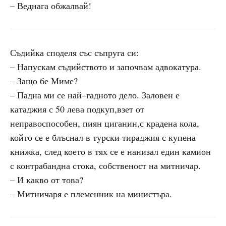
– Веднага обжалвай!
Съдийка споделя със съпруга си:
– Напускам съдийството и започвам адвокатура.
– Защо бе Миме?
– Падна ми се най–гадното дело. Заловен е
катаджия с 50 лева подкуп,взет от
неправоспособен, пиян циганин,с крадена кола,
който се е блъснал в турски тираджия с купена
книжка, след което в тях се е нанизал един камион
с контрабандна стока, собственост на митничар.
– И какво от това?
– Митничаря е племенник на министъра.