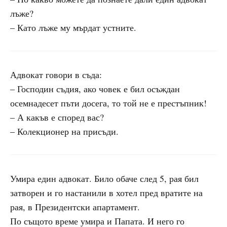
лъже?
– Като лъже му мърдат устните.
Адвокат говори в съда:
– Господин съдия, ако човек е бил осъждан
осемнадесет пъти досега, то той не е престъпник!
– А какъв е според вас?
– Колекционер на присъди.
Умира един адвокат. Било обаче след 5, рая бил
затворен и го настанили в хотел пред вратите на
рая, в Президентски апартамент.
По същото време умира и Папата. И него го