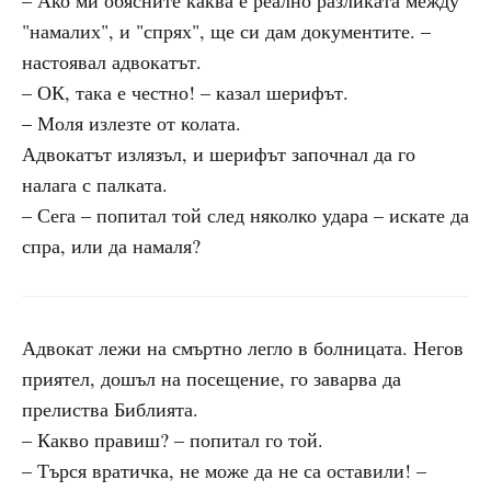
– Ако ми обясните каква е реално разликата между
"намалих", и "спрях", ще си дам документите. –
настоявал адвокатът.
– ОК, така е честно! – казал шерифът.
– Моля излезте от колата.
Адвокатът излязъл, и шерифът започнал да го
налага с палката.
– Сега – попитал той след няколко удара – искате да
спра, или да намаля?
Адвокат лежи на смъртно легло в болницата. Негов
приятел, дошъл на посещение, го заварва да
прелиства Библията.
– Какво правиш? – попитал го той.
– Търся вратичка, не може да не са оставили! –