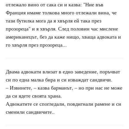
отлежало вино от сака си и казва: "Ние във
Франция имаме толкова много отлежали вина, че
тази бутилка мога да я хвърля ей така през
прозореца" и я хвърля. След половин час мислене
американецът, без да каже нищо, хваща адвоката и
го хвърля през прозореца...
Двама адвокати влизат в едно заведение, поръчват
си по една малка бира и си изваждат сандвичи.
– Извинете, – казва барманът, – но при нас не може
да си ядете своята храна.
Адвокатите се спогледали, повдигнали рамене и си
сменили сандвичите..