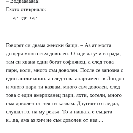
– Водкааааааа!
Ехото отвърнало:
– Где–где–где...
Говорят си двама женски бащи. – Аз ат моята
дъщеря много съм доволен. Отиде да учи в града,
там си хвана един богат софиянец, а след това
пари, коли, много съм доволен. После се запозна с
един англичанин, а след това апартамент в Лондон
и много пари ти казвам, много съм доволен, след
това с един американец пари, яхти, хотели, много
съм доволен от нея ти казвам. Другият го гледал,
слушал го, па му рекъл. То и нашата е същата
к...ва, ама аз хич не съм доволен от нея....