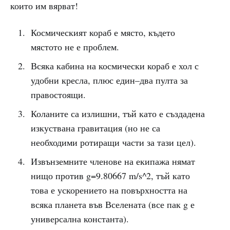
които им вярват!
Космическият кораб е място, където
мястото не е проблем.
Всяка кабина на космически кораб е хол с
удобни кресла, плюс един–два пулта за
правостоящи.
Коланите са излишни, тъй като е създадена
изкуствана гравитация (но не са
необходими ротиращи части за тази цел).
Извънземните членове на екипажа нямат
нищо против g=9.80667 m/s^2, тъй като
това е ускорението на повърхността на
всяка планета във Вселената (все пак g е
универсална константа).