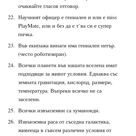
очаквайте гласов отговор.
Научният офицер е гениален и или е miss
PlayMate, или и без да е т`ва си е супер
пичка.
Във екипажа винаги има гениален негър.
(често роботизиран).
Всички планети във нашата вселена имат
подходящи за живот условия. Еднаква със
земната гравитация, кислород, размери,
температура. Въпреки всичко не са
заселени.
Всички извънземни са хуманоиди.
Извънземна раса от съседна галактика,
живееща в съвсем различни условия от