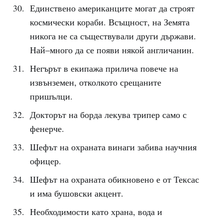
Единствено американците могат да строят
космически кораби. Всъщност, на Земята
никога не са съществували други държави.
Най–много да се появи някой англичанин.
Негърът в екипажа прилича повече на
извънземен, отколкото срещаните
пришълци.
Докторът на борда лекува трипер само с
фенерче.
Шефът на охраната винаги забива научния
офицер.
Шефът на охраната обикновено е от Тексас
и има бушовски акцент.
Необходимости като храна, вода и