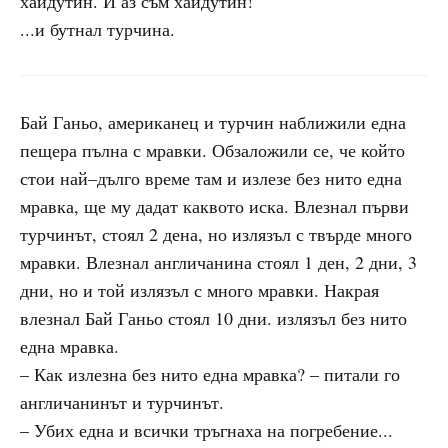
хайдутин. И аз съм хайдутин!"
...и бутнал турчина.
Бай Ганьо, американец и турчин наближили една
пещера пълна с мравки. Обзаложили се, че който
стои най–дълго време там и излезе без нито една
мравка, ще му дадат каквото иска. Влезнал първи
турчинът, стоял 2 дена, но излязъл с твърде много
мравки. Влезнал англичанина стоял 1 ден, 2 дни, 3
дни, но и той излязъл с много мравки. Накрая
влезнал Бай Ганьо стоял 10 дни. излязъл без нито
една мравка.
– Как излезна без нито една мравка? – питали го
англичанинът и турчинът.
– Убих една и всички тръгнаха на погребение...