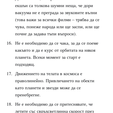
екшън са толкова шумни неща, че дори
вакуума не е преграда за звуковите вълни
(това важи за всички филми – трябва да се
чува, понеже народа или ще заспи, или ще
почне да задава тъпи въпроси).
Не е необходимо да се чака, за да се поеме
какъвто и да е курс от орбитата на някоя
планета. Всеки момент за старт е
подходящ.
Движението на телата в космоса е
праволинейно. Привличането на обекти
като планети и звезди може да се
пренебрегне.
Не е необходимо да се притеснявате, че
летите със свръхсветлинна скорост през