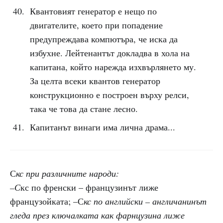
Квантовият генератор е нещо по
двигателите, което при попадение
предупреждава компютъра, че иска да
избухне. Лейтенантът докладва в хола на
капитана, който нарежда изхвърлянето му.
За целта всеки квантов генератор
конструкционно е построен върху релси,
така че това да стане лесно.
Капитанът винаги има лична драма...
С
кс при различните народи:
–С
кс по френски – французинът лиже
французойката; –С
кс по английски – англичанинът
гледа през ключалката как фарнцузина лиже