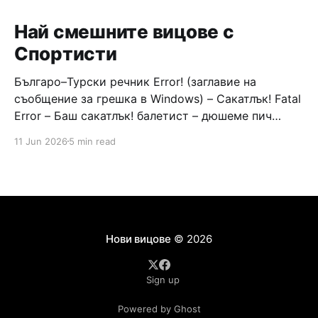
Най смешните вицове с
Спортисти
Българо–Турски речник Error! (заглавие на
съобщение за грешка в Windows) – Сакатлък! Fatal
Error – Баш сакатлък! балетист – дюшеме пич
граната – барут кюфте бизнесмен – чалъм ефенди
11 Jun 2026
5 min read
Война и мир – Патаклама и рахатлък Cancel –
сектир пионерче – кърмъзъ пешкир пишлеме
Площад “Славейков” – Чурулик мегдан не дразни
дявола – дур базик шаркан бабана сакатлък Двама
Нови вицове
© 2026
Sign up
Powered by Ghost