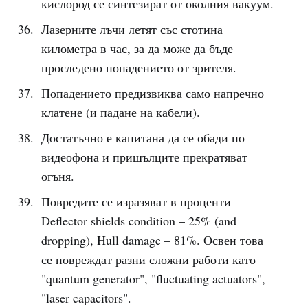
кислород се синтезират от околния вакуум.
Лазерните лъчи летят със стотина
километра в час, за да може да бъде
проследено попадението от зрителя.
Попадението предизвиква само напречно
клатене (и падане на кабели).
Достатъчно е капитана да се обади по
видеофона и пришълците прекратяват
огъня.
Повредите се изразяват в проценти –
Deflector shields condition – 25% (and
dropping), Hull damage – 81%. Освен това
се повреждат разни сложни работи като
"quantum generator", "fluctuating actuators",
"laser capacitors".