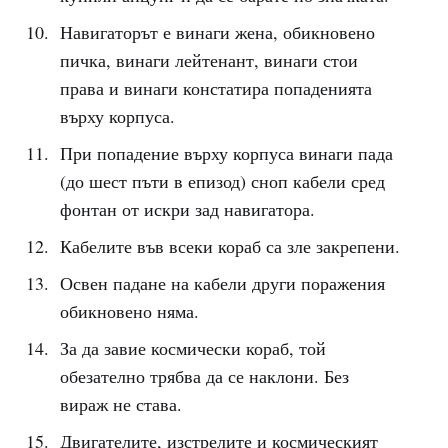
Навигаторът е винаги жена, обикновено
пичка, винаги лейтенант, винаги стои
права и винаги констатира попаденията
върху корпуса.
При попадение върху корпуса винаги пада
(до шест пъти в епизод) сноп кабели сред
фонтан от искри зад навигатора.
Кабелите във всеки кораб са зле закрепени.
Освен падане на кабели други поражения
обикновено няма.
За да завие космически кораб, той
обезателно трябва да се наклони. Без
вираж не става.
Двигателите, изстрелите и космическият