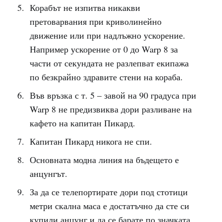
Корабът не изпитва никакви
претоварвания при криволинейно
движение или при надлъжно ускорение.
Например ускорение от 0 до Warp 8 за
части от секундата не разлепват екипажа
по безкрайно здравите стени на кораба.
Във връзка с т. 5 – завой на 90 градуса при
Warp 8 не предизвиква дори разливане на
кафето на капитан Пикард.
Капитан Пикард никога не спи.
Основната модна линия на бъдещето е
анцунгът.
За да се телепортирате дори под стотици
метри скална маса е достатъчно да сте си
купили анцунг и да се барате по значката.