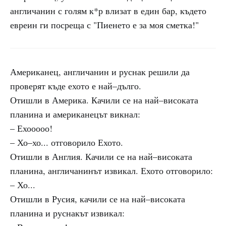
англичанин с голям к*р влизат в един бар, където
евреин ги посреща с "Пиенето е за моя сметка!"
Американец, англичанин и руснак решили да
проверят къде ехото е най–дълго.
Отишли в Америка. Качили се на най–високата
планина и американецът викнал:
– Ехооооо!
– Хо–хо... отговорило Ехото.
Отишли в Англия. Качили се на най–високата
планина, англичанинът извикал. Ехото отговорило:
– Хо...
Отишли в Русия, качили се на най–високата
планина и руснакът извикал: