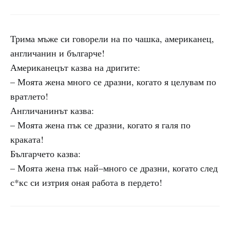
Трима мъже си говорели на по чашка, американец,
англичанин и българче!
Американецът казва на дригите:
– Моята жена много се дразни, когато я целувам по
вратлето!
Англичанинът казва:
– Моята жена пък се дразни, когато я галя по
краката!
Българчето казва:
– Моята жена пък най–много се дразни, когато след
с*кс си изтрия оная работа в пердето!