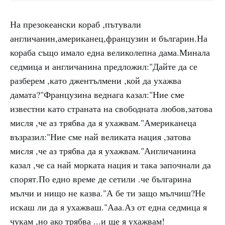
На презокеански кораб ,пътували
англичанин,американец,французин и българин.На
кораба също имало една великолепна дама.Минала
седмица и англичанина предложил:"Дайте да се
разберем ,като джентълмени ,кой да ухажва
дамата?"Французина веднага казал:"Ние сме
известни като страната на свободната любов,затова
мисля ,че аз трябва да я ухажвам."Американеца
възразил:"Ние сме най великата нация ,затова
мисля ,че аз трябва да я ухажвам."Англичанина
казал ,че са най морката нация и така започнали да
спорят.По едно време де сетили .че българина
мълчи и нищо не казва."А бе ти защо мълчиш?Не
искаш ли да я ухажваш."Ааа.Аз от една седмица я
чукам ,но ако трябва ...и ще я ухажвам!