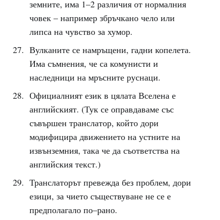
земните, има 1–2 различия от нормалния
човек – например збръчкано чело или
липса на чувство за хумор.
Вулканите се намръщени, гадни копелета.
Има съмнения, че са комунисти и
наследници на мръсните руснаци.
Официалният език в цялата Вселена е
английският. (Тук се оправдаваме със
съвършен транслатор, който дори
модифицира движението на устните на
извънземния, така че да съответства на
английския текст.)
Транслаторът превежда без проблем, дори
езици, за чието съществуване не се е
предполагало по–рано.