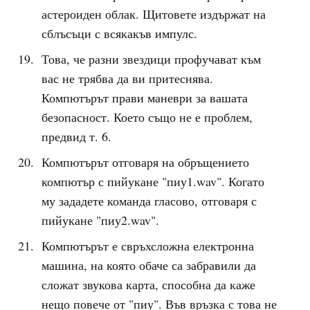
астероиден облак. Щитовете издържат на
сблъсъци с всякакъв импулс.
Това, че разни звездици профучават към
вас не трябва да ви притеснява.
Компютърът прави маневри за вашата
безопасност. Което също не е проблем,
предвид т. 6.
Компютърът отговаря на обръщението
компютър с пийукане "пиу1.wav". Когато
му зададете команда гласово, отговаря с
пийукане "пиу2.wav".
Компютърът е свръхсложна електронна
машина, на която обаче са забравили да
сложат звукова карта, способна да каже
нещо повече от "пиу". Във връзка с това не