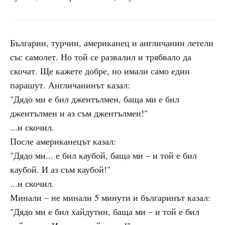
Българин, турчин, американец и англичанин летели
със самолет. Но той се развалил и трябвало да
скочат. Ще кажете добре, но имали само един
парашут. Англичанинът казал:
"Дядо ми е бил джентълмен, баща ми е бил
джентълмен и аз съм джентълмен!"
...и скочил.
После американецът казал:
"Дядо ми... е бил каубой, баща ми – и той е бил
каубой. И аз съм каубой!"
...и скочил.
Минали – не минали 5 минути и българинът казал:
"Дядо ми е бил хайдутин, баща ми – и той е бил