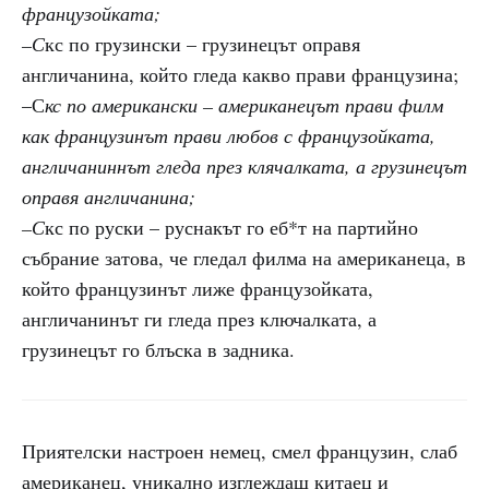
французойката;
–С
кс по грузински – грузинецът оправя
англичанина, който гледа какво прави французина;
–С
кс по американски – американецът прави филм
как французинът прави любов с французойката,
англичаниннът гледа през клячалката, а грузинецът
оправя англичанина;
–С
кс по руски – руснакът го еб*т на партийно
събрание затова, че гледал филма на американеца, в
който французинът лиже французойката,
англичанинът ги гледа през ключалката, а
грузинецът го блъска в задника.
Приятелски настроен немец, смел французин, слаб
американец, уникално изглеждащ китаец и