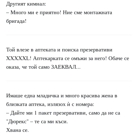
Другият кимнал:
– Много ми е приятно! Ние сме монтажната
бригада!
Той влезе в аптеката и поиска презервативи
XXXXXL! Аптекарката се омъжи за него! Обаче се
оказа, че той само ЗАЕКВАЛ...
Имаше една младичка и много красива жена в
близката аптека, излязох ѝ с номера:
– Дайте ми 1 пакет презервативи, само да не са
"Дюрекс" – те са ми къси.
Хвана се.