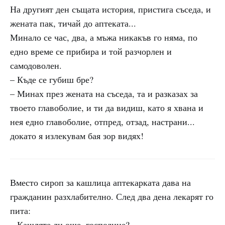
На другият ден същата история, пристига съседа, и
жената пак, тичай до аптеката...
Минало се час, два, а мъжа никакъв го няма, по
едно време се прибира и той разчорлен и
самодоволен.
– Къде се губиш бре?
– Минах през жената на съседа, та и разказах за
твоето главоболие, и ти да видиш, като я хвана и
нея едно главоболие, отпред, отзад, настрани...
докато я излекувам бая зор видях!
Вместо сироп за кашлица аптекарката дава на
гражданин разхлабително. След два дена лекарят го
пита:
– Кашляте ли още, господине?