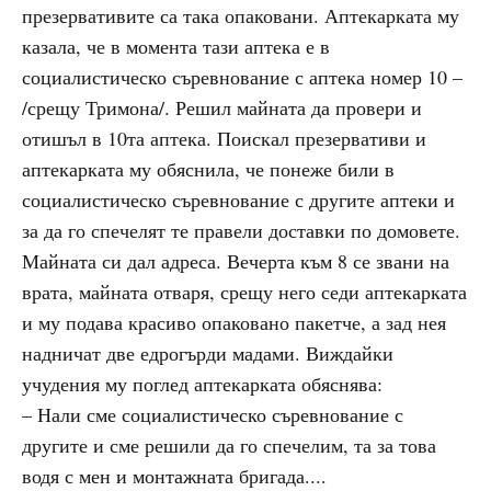
презервативите са така опаковани. Аптекарката му
казала, че в момента тази аптека е в
социалистическо съревнование с аптека номер 10 –
/срещу Тримона/. Решил майната да провери и
отишъл в 10та аптека. Поискал презервативи и
аптекарката му обяснила, че понеже били в
социалистическо съревнование с другите аптеки и
за да го спечелят те правели доставки по домовете.
Майната си дал адреса. Вечерта към 8 се звани на
врата, майната отваря, срещу него седи аптекарката
и му подава красиво опаковано пакетче, а зад нея
надничат две едрогърди мадами. Виждайки
учудения му поглед аптекарката обяснява:
– Нали сме социалистическо съревнование с
другите и сме решили да го спечелим, та за това
водя с мен и монтажната бригада....