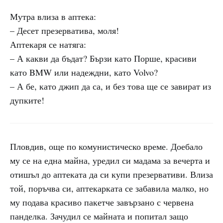
Мутра влиза в аптека:
– Десет презерватива, моля!
Аптекаря се натяга:
– А какви да бъдат? Бързи като Порше, красиви
като BMW или надеждни, като Volvo?
– А бе, като джип да са, и без това ще се завират из
дупките!
Пловдив, още по комунистическо време. Доебало
му се на една майна, уредил си мадама за вечерта и
отишъл до аптеката да си купи презервативи. Влиза
той, поръчва си, аптекарката се забавила малко, но
му подава красиво пакетче завързано с червена
панделка. Зачудил се майната и попитал защо