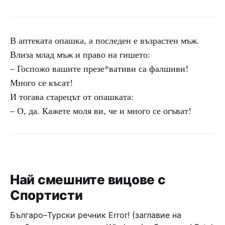
В аптеката опашка, а последен е възрастен мъж.
Влиза млад мъж и право на гишето:
– Госпожо вашите презе*вативи са фалшиви!
Много се късат!
И тогава старецът от опашката:
– О, да. Кажете моля ви, че и много се огъват!
Най смешните вицове с
Спортисти
Българо–Турски речник Error! (заглавие на