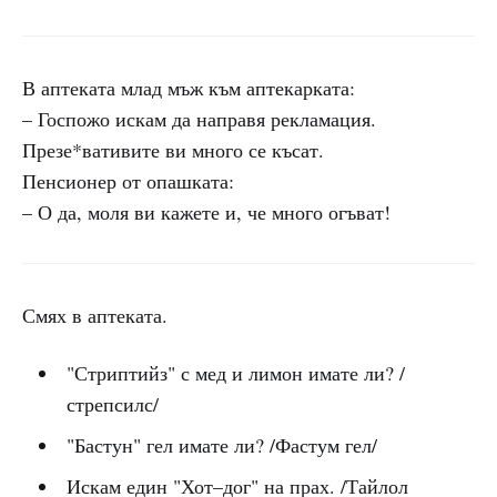
В аптеката млад мъж към аптекарката:
– Госпожо искам да направя рекламация.
Презе*вативите ви много се късат.
Пенсионер от опашката:
– О да, моля ви кажете и, че много огъват!
Смях в аптеката.
"Стриптийз" с мед и лимон имате ли? /
стрепсилс/
"Бастун" гел имате ли? /Фастум гел/
Искам един "Хот–дог" на прах. /Тайлол