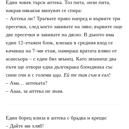
Един човек търси аптека. Тоз пита, онзи пита,
накрая някакъв минувач се спира:
– Аптека ли? Тръгвате право напред и вървите три
пресечки, след което завивате на ляво; вървите още
две пресечки и завивате на дясно. В дъното има
един 12–етажен блок, влизаш в средния вход се
качаваш на 7–ми етаж, намираш вратата вляво от
асансьора – с един бял звънец. Като звъннеш два
пъти ще отвори една дългокрака блондинка със
сини очи и с големи ц
ци. Ей те тая съм я е
ал!
– Ама… аптеката?
– Аааа, за аптека не знам.
Един борец влиза в аптека с брадва и крещи:
– Дайте ми хляб!