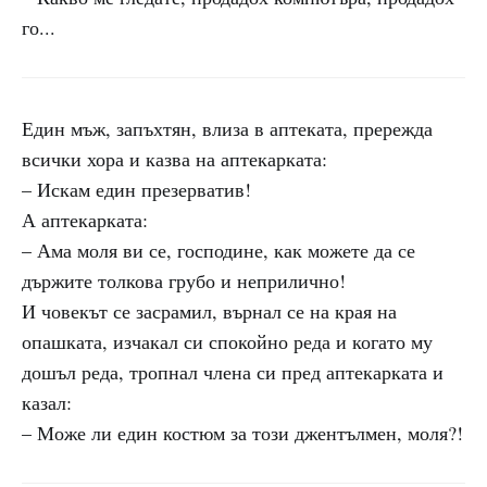
го...
Един мъж, запъхтян, влиза в аптеката, прережда
всички хора и казва на аптекарката:
– Искам един презерватив!
А аптекарката:
– Ама моля ви се, господине, как можете да се
държите толкова грубо и неприлично!
И човекът се засрамил, върнал се на края на
опашката, изчакал си спокойно реда и когато му
дошъл реда, тропнал члена си пред аптекарката и
казал:
– Може ли един костюм за този джентълмен, моля?!