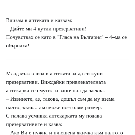
Влизам в аптеката и казвам:
– Дайте ми 4 кутии презервативи!
Почувствах се като в "Гласа на България" – 4–ма се
обърнаха!
Млад мъж влиза в аптеката за да си купи
презервативи. Виждайки привлекателната
аптекарка се смутил и започнал да заеква.
– Извинете, аз, такова, дошъл съм да му взема
палто, ъъъъ... ако може по–голям размер.
С палава усмивка аптекарката му подава
презервативите и казва:
– Ако Ви е нужна и плюшена якичка към палтото