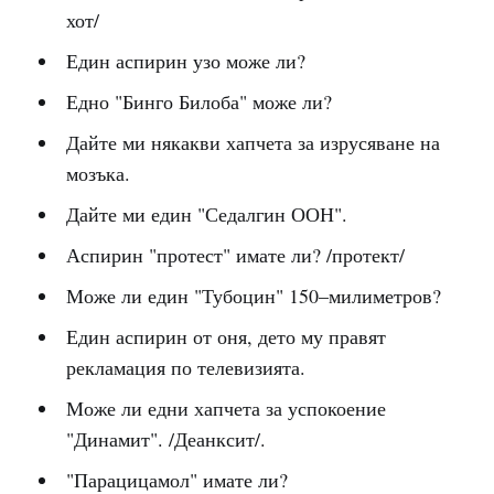
хот/
Един аспирин узо може ли?
Едно "Бинго Билоба" може ли?
Дайте ми някакви хапчета за изрусяване на
мозъка.
Дайте ми един "Седалгин ООН".
Аспирин "протест" имате ли? /протект/
Може ли един "Тубоцин" 150–милиметров?
Един аспирин от оня, дето му правят
рекламация по телевизията.
Може ли едни хапчета за успокоение
"Динамит". /Деанксит/.
"Парацицамол" имате ли?