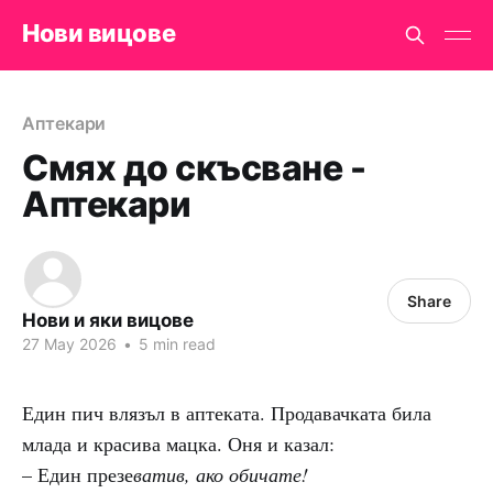
Нови вицове
Аптекари
Смях до скъсване -
Аптекари
Share
Нови и яки вицове
27 May 2026
•
5 min read
Един пич влязъл в аптеката. Продавачката била
млада и красива мацка. Оня и казал:
– Един презе
ватив, ако обичате!