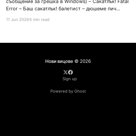
съобщение за грешка в Windows) – Сакатлък! Fatal
Error – Баш сакатлък! балетист – дюшеме пич
граната – барут кюфте бизнесмен – чалъм ефенди
11 Jun 2026
5 min read
Война и мир – Патаклама и рахатлък Cancel –
сектир пионерче – кърмъзъ пешкир пишлеме
Площад “Славейков” – Чурулик мегдан не дразни
дявола – дур базик шаркан бабана сакатлък Двама
Нови вицове
© 2026
Sign up
Powered by Ghost