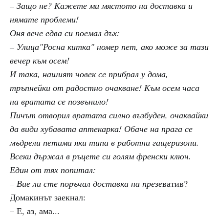
– Защо не? Кажете ми мястото на доставка и
нямате проблеми!
Оня вече едва си поемал дъх:
– Улица"Росна китка" номер пет, ако може за тази
вечер към осем!
И така, нашият човек се прибрал у дома,
тръпнейки от радостно очакване! Към осем часа
на вратата се позвънило!
Пичът отворил вратата силно възбуден, очаквайки
да види хубавата аптекарка! Обаче на прага се
мъдрели петима яки типа в работни гащеризони.
Всеки държал в ръцете си голям френски ключ.
Един от тях попитал:
– Вие ли сте поръчал доставка на презе
ватив?
Домакинът заекнал:
– Е, аз, ама...