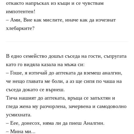
откакто напръсках из къщи и се чувствам
импотентен!
– Ами, Вие как мислите, иначе как да изчезнат
хлебарките?
В едно семейство дошъл съседа на гости, съпругата
като го видяла казала на мъжа си:
– Гоше, я изтичай до аптеката да вземеш аналгин,
че нещо главата ме боли, а аз ще сипя по чаша на
съседа докато се върнеш.
Тича нашият до аптеката, връща се запъхтян и
гледа жена му разчорлена, зачервена и самодоволно
усмихната.
– Еее, донесох, няма ли да пиеш Аналгин.
– Мина ми...