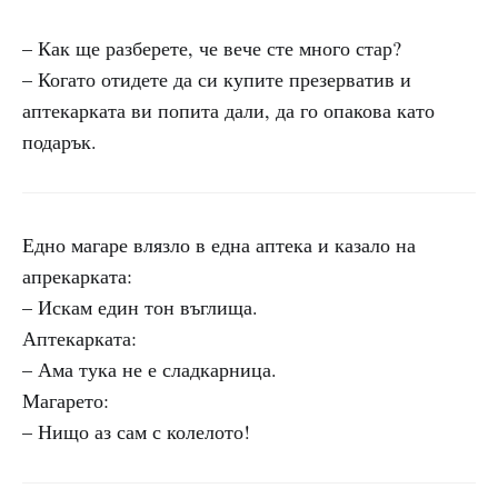
– Как ще разберете, че вече сте много стар?
– Когато отидете да си купите презерватив и
аптекарката ви попита дали, да го опакова като
подарък.
Едно магаре влязло в една аптека и казало на
апрекарката:
– Искам един тон въглища.
Аптекарката:
– Ама тука не е сладкарница.
Магарето:
– Нищо аз сам с колелото!