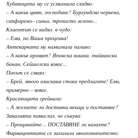
Хубавицата му се усмихнала сладко:
– А какъв цвят, господине? Бургундско червено,
сапфирено– синьо, тревисто зелено...
Клиентът се видял. в чудо:
– Еми, по Ваша преценка!
Аптекарката му намигнала палаво:
– А какъв аромат? Японска вишна, тайвански
банан, Сейшелски кокос...
Пичът се смаял:
– Брей, много изискана стока предлагате! Еми,
примерно – кокос.
Красавицата грейнала:
– А желаете ли доставка вкъщи и поставяне?
Завалията помислил, че сънува:
– Прощавайте... ПОСТАВЯНЕ ли казахте?
Фармацевтката се захилила многозначително: