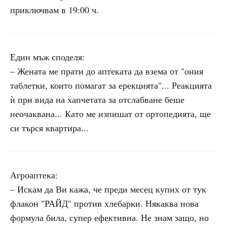
приключвам в 19:00 ч.
Един мъж споделя:
– Жената ме прати до аптеката да взема от "ония
таблетки, които помагат за ерекцията"... Реакцията
ѝ при вида на хапчетата за отслабване беше
неочаквана... Като ме изпишат от ортопедията, ще
си търся квартира...
Агроаптека:
– Искам да Ви кажа, че преди месец купих от тук
флакон "РАЙД" против хлебарки. Някаква нова
формула била, супер ефективна. Не знам защо, но