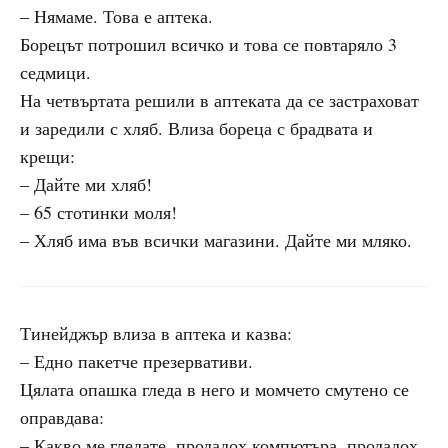
– Нямаме. Това е аптека.
Борецът потрошил всичко и това се повтаряло 3
седмици.
На четвъртата решили в аптеката да се застраховат
и заредили с хляб. Влиза бореца с брадвата и
крещи:
– Дайте ми хляб!
– 65 стотинки моля!
– Хляб има във всички магазини. Дайте ми мляко.
Тинейджър влиза в аптека и казва:
– Едно пакетче презервативи.
Цялата опашка гледа в него и момчето смутено се
оправдава:
– Какво ме гледате, продадох компютъра, продадох