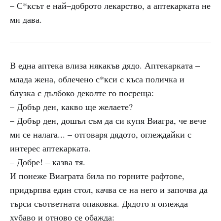
– С*ксът е най–доброто лекарство, а аптекарката не
ми дава.
В една аптека влиза някакъв дядо. Аптекарката –
млада жена, облечено с*кси с къса поличка и
блузка с дълбоко деколте го посреща:
– Добър ден, какво ще желаете?
– Добър ден, дошъл съм да си купя Виагра, че вече
ми се налага... – отговаря дядото, оглеждайки с
интерес аптекарката.
– Добре! – казва тя.
И понеже Виаграта била по горните рафтове,
придърпва един стол, качва се на него и започва да
търси съответната опаковка. Дядото я оглежда
хубаво и отново се обажда: