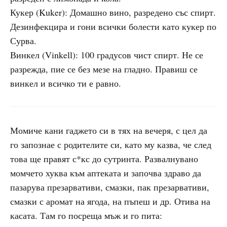
Кукер (Kuker): Домашно вино, разредено със спирт.
Дезинфекцира и гони всички болести като кукер по
Сурва.
Винкел (Vinkell): 100 градусов чист спирт. Не се
разрежда, пие се без мезе на гладно. Правиш се
винкел и всичко ти е равно.
Момиче кани гаджето си в тях на вечеря, с цел да
го запознае с родителите си, като му казва, че след
това ще правят с*кс до сутринта. Развалнувано
момчето хуква към аптеката и започва здраво да
пазарува презарвативи, смазки, пак презарвативи,
смазки с аромат на ягода, на пъпеш и др. Отива на
касата. Там го посреща мъж и го пита: