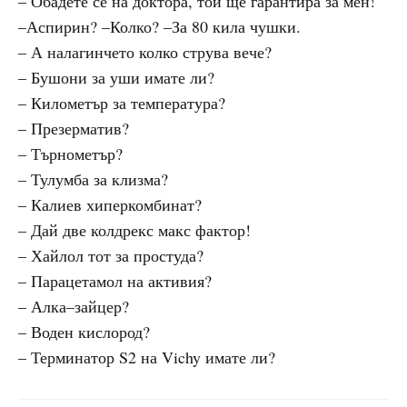
– Обадете се на доктора, той ще гарантира за мен!
–Аспирин? –Колко? –За 80 кила чушки.
– А налагинчето колко струва вече?
– Бушони за уши имате ли?
– Километър за температура?
– Презерматив?
– Търнометър?
– Тулумба за клизма?
– Калиев хиперкомбинат?
– Дай две колдрекс макс фактор!
– Хайлол тот за простуда?
– Парацетамол на активия?
– Алка–зайцер?
– Воден кислород?
– Терминатор S2 на Vichy имате ли?