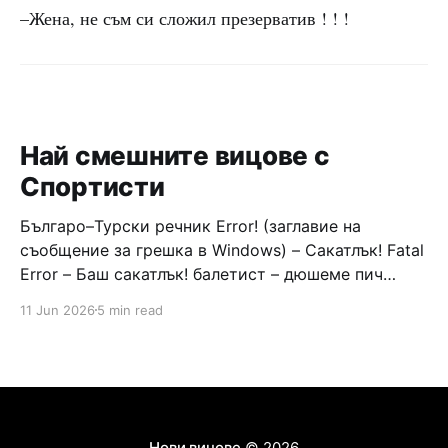
–Жена, не съм си сложил презерватив ! ! !
Най смешните вицове с
Спортисти
Българо–Турски речник Error! (заглавие на
съобщение за грешка в Windows) – Сакатлък! Fatal
Error – Баш сакатлък! балетист – дюшеме пич
граната – барут кюфте бизнесмен – чалъм ефенди
11 Jun 2026
5 min read
Война и мир – Патаклама и рахатлък Cancel –
сектир пионерче – кърмъзъ пешкир пишлеме
Площад “Славейков” – Чурулик мегдан не дразни
дявола – дур базик шаркан бабана сакатлък Двама
Нови вицове
© 2026