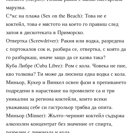
марулка.
С*кс на плажа (Sex on the Beach): Това не е
коктейл, това е мястото на което го правиш след
запоя в дискотеката в Приморско.
Отвертка (Screwdriver): Ракия или водка, разредена
с портокалов сок и, разбира се, отвертка, с която да
го разбъркаш, иначе защо да се казва така?
Куба Либре (Cuba Libre): Ром с кола. Човека не пие,
кво толкова? Ти може да люснеш една водка с кола.
Миньор, Кукер и Винкел освен фази в препиването
подредени в нарастване на промилите са и три
уникални за региона коктейли, които всеки
уважаващ себе си гастрольор трябва да опита.
Миньор (Minner): Жълто–черният коктейл съдържа
алкохолен концентрат без значение от спирта,
разреден с лимонада и кола.