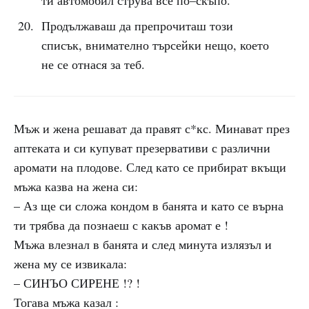
ти автомобил струва все по–скъпо.
Продължаваш да препрочиташ този
списък, внимателно търсейки нещо, което
не се отнася за теб.
Мъж и жена решават да правят с*кс. Минават през
аптеката и си купуват презервативи с различни
аромати на плодове. След като се прибират вкъщи
мъжа казва на жена си:
– Аз ще си сложа кондом в банята и като се върна
ти трябва да познаеш с какъв аромат е !
Мъжа влезнал в банята и след минута излязъл и
жена му се извикала:
– СИНЪО СИРЕНЕ !? !
Тогава мъжа казал :