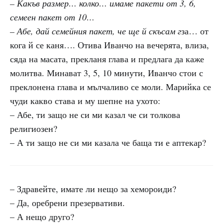
– Какъв размер… колко… имаме пакети от 3, 6,
семеен пакет от 10…
– Абе, дай семейния пакет, че ще й скъсам г
за… от
кога й се каня…. Отива Иванчо на вечерята, влиза,
сяда на масата, прекланя глава и предлага да каже
молитва. Минават 3, 5, 10 минути, Иванчо стои с
преклонена глава и мълчаливо се моли. Марийка се
чуди какво става и му шепне на ухото:
– Абе, ти защо не си ми казал че си толкова
религиозен?
– А ти защо не си ми казала че баща ти е аптекар?
– Здравейте, имате ли нещо за хемороиди?
– Да, оребрени презервативи.
– А нещо друго?