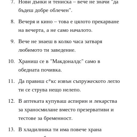
Нови дънки и тениска – вече не значи "да
бъдеш добре облечен".
Вечеря и кино – това е цялото прекарване
на вечерта, а не само началото.
Вече не знаеш в колко часа затваря
любимото ти заведение.
Храниш се в "Макдоналдс" само в
обедната почивка.
Да правиш с*кс извън съпружеското легло
ти се струва нещо нелепо.
В аптеката купуваш аспирин и лекарства
за храносмилане вместо презервативи и
тестове за бременност.
В хладилника ти има повече храна