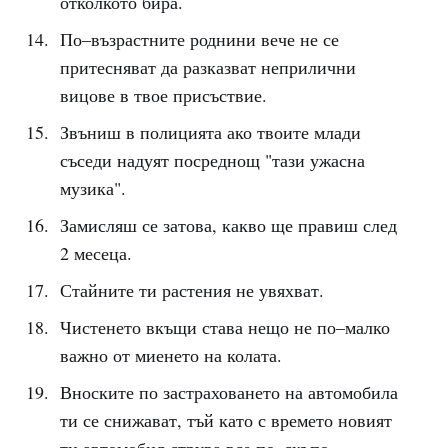
отколкото бира.
По–възрастните роднини вече не се
притесняват да разказват неприлични
вицове в твое присъствие.
Звъниш в полицията ако твоите млади
съседи надуят посреднощ "тази ужасна
музика".
Замисляш се затова, какво ще правиш след
2 месеца.
Стайните ти растения не увяхват.
Чистенето вкъщи става нещо не по–малко
важно от миенето на колата.
Вноските по застраховането на автомобила
ти се снижават, тъй като с времето новият