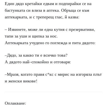
Един дядо кретайки едвам и подпирайки се на
бастунката си влиза в аптека. Обръща се към
аптекарката, и с треперещ глас, й казва:
– Извинете, може ли една кутия с презервативи,
тапи за уши и щипка за нос.
Аптекарката учудено го поглежда и пита дядото:
–Дядо, за какво ти е всичко това?
А дядото най–спокойно и отговаря:
–Мразя, когато правя с*кс с мирис на изгоряла плът
и женски викове!
Оплакване: