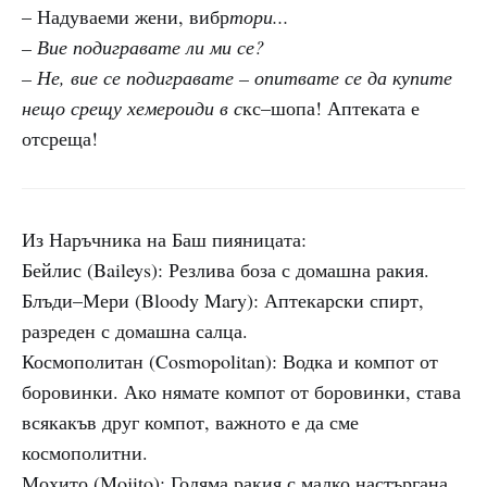
– Надуваеми жени, вибр
тори...
– Вие подигравате ли ми се?
– Не, вие се подигравате – опитвате се да купите
нещо срещу хемероиди в с
кс–шопа! Аптеката е
отсреща!
Из Наръчника на Баш пияницата:
Бейлис (Baileys): Резлива боза с домашна ракия.
Блъди–Мери (Bloody Mary): Аптекарски спирт,
разреден с домашна салца.
Космополитан (Cosmopolitan): Водка и компот от
боровинки. Ако нямате компот от боровинки, става
всякакъв друг компот, важното е да сме
космополитни.
Мохито (Mojito): Голяма ракия с малко настъргана