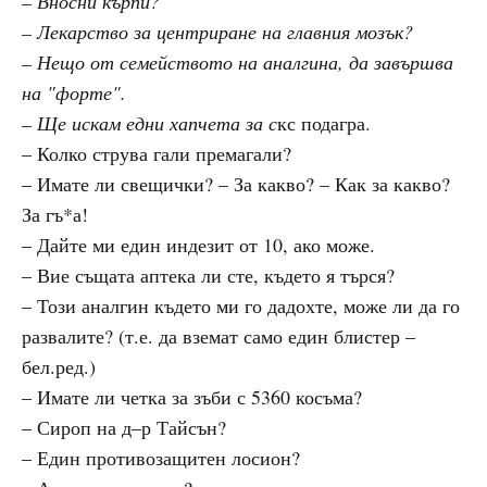
– Вносни кърпи?
– Лекарство за центриране на главния мозък?
– Нещо от семейството на аналгина, да завършва
на "форте".
– Ще искам едни хапчета за с
кс подагра.
– Колко струва гали премагали?
– Имате ли свещички? – За какво? – Как за какво?
За гъ*а!
– Дайте ми един индезит от 10, ако може.
– Вие същата аптека ли сте, където я търся?
– Този аналгин където ми го дадохте, може ли да го
развалите? (т.е. да вземат само един блистер –
бел.ред.)
– Имате ли четка за зъби с 5360 косъма?
– Сироп на д–р Тайсън?
– Един противозащитен лосион?