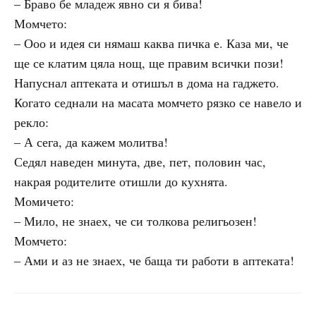
– Браво бе младеж явно си я бива!
Момчето:
– Ооо и идея си нямаш каква пичка е. Каза ми, че
ще се клатим цяла нощ, ще правим всички пози!
Напуснал аптеката и отишъл в дома на гаджето.
Когато седнали на масата момчето рязко се навело и
рекло:
– А сега, да кажем молитва!
Седял наведен минута, две, пет, половин час,
накрая родителите отишли до кухнята.
Момичето:
– Мило, не знаех, че си толкова религьозен!
Момчето:
– Ами и аз не знаех, че баща ти работи в аптеката!