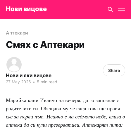
Нови вицове
Аптекари
Смях с Аптекари
Share
Нови и яки вицове
27 May 2026
•
5 min read
Марийка кани Иванчо на вечеря, да го запознае с
родителите си. Обещава му че след това ще правят
с
кс за първи път. Иванчо е на седмото небе, влиза в
аптека да си купи презервативи. Аптекарят пита: