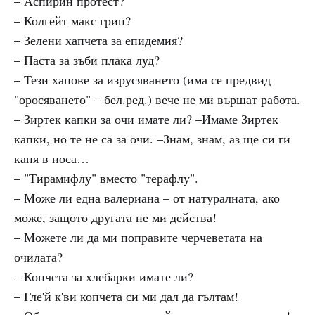
– Аспирин протест?
– Колгейт макс грип?
– Зелени хапчета за епидемия?
– Паста за зъби плака луд?
– Тези хапове за изрусяването (има се предвид
"оросяването" – бел.ред.) вече не ми вършат работа.
– Зиртек капки за очи имате ли? –Имаме Зиртек
капки, но те не са за очи. –Знам, знам, аз ще си ги
капя в носа…
– "Тирамифлу" вместо "терафлу".
– Може ли една валериана – от натуралната, ако
може, защото другата не ми действа!
– Можете ли да ми поправите черчеветата на
очилата?
– Копчета за хлебарки имате ли?
– Гле'й к'ви копчета си ми дал да гълтам!