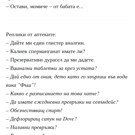
– Остави, момиче – от бабата е...
Реплики от аптеките:
– Дайте ми един глистер аналгин.
– Калиев сперманганат имате ли?
– Презервативи дурасел да ми дадете.
– Ва
инални таблетки за през устата?
– Дай едно от ония, дето като го хвърлиш във вода
вика "Фъш"!
– Какво е разписанието на това хапче?
– Да имате ежедневни превръзки на севъндейс?
– Обезчестяващ спирт!
– Дефлориращ сапун на Dove?
– Наливни превръзки?