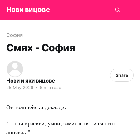
Нови вицове
София
Смях - София
Share
Нови и яки вицове
25 May 2026
•
6 min read
От полицейски доклади:
"... очи красиви, умни, замислени...и едното
липсва..."