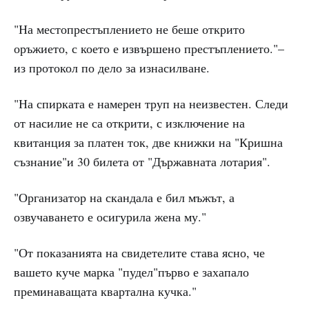
"На местопрестъплението не беше открито
оръжието, с което е извършено престъплението."–
из протокол по дело за изнасилване.
"На спирката е намерен труп на неизвестен. Следи
от насилие не са открити, с изключение на
квитанция за платен ток, две книжки на "Кришна
съзнание"и 30 билета от "Държавната лотария".
"Организатор на скандала е бил мъжът, а
озвучаването е осигурила жена му."
"От показанията на свидетелите става ясно, че
вашето куче марка "пудел"първо е захапало
преминаващата квартална кучка."