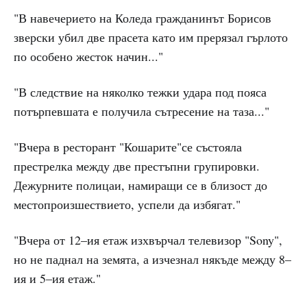
"В навечерието на Коледа гражданинът Борисов
зверски убил две прасета като им прерязал гърлото
по особено жесток начин..."
"В следствие на няколко тежки удара под пояса
потърпевшата е получила сътресение на таза..."
"Вчеpа в pестоpант "Кошарите"се състояла
престрелка между две престъпни групировки.
Дежурните полицаи, намиращи се в близост до
местопроизшествието, успели да избягат."
"Вчеpа от 12–ия етаж изхвърчал телевизоp "Sony",
но не паднал на земята, а изчезнал някъде между 8–
ия и 5–ия етаж."