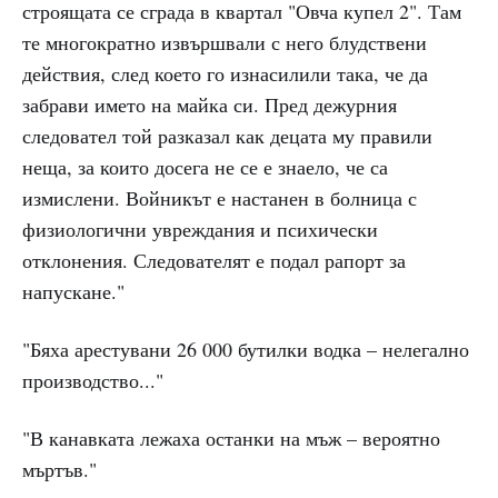
строящата се сграда в квартал "Овча купел 2". Там
те многократно извършвали с него блудствени
действия, след което го изнасилили така, че да
забрави името на майка си. Пред дежурния
следовател той разказал как децата му правили
неща, за които досега не се е знаело, че са
измислени. Войникът е настанен в болница с
физиологични увреждания и психически
отклонения. Следователят е подал рапорт за
напускане."
"Бяха арестувани 26 000 бутилки водка – нелегално
производство..."
"В канавката лежаха останки на мъж – вероятно
мъртъв."