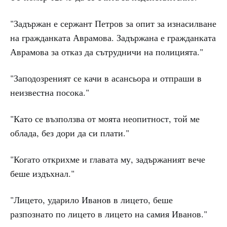
"Задържан е сержант Петров за опит за изнасилване
на гражданката Аврамова. Задържана е гражданката
Аврамова за отказ да сътрудничи на полицията."
"Заподозреният се качи в асансьора и отпраши в
неизвестна посока."
"Като се възползва от моята неопитност, той ме
облада, без дори да си плати."
"Когато открихме и главата му, задържаният вече
беше издъхнал."
"Лицето, ударило Иванов в лицето, беше
разпознато по лицето в лицето на самия Иванов."