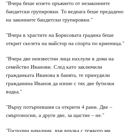
"Вчера беше иззето оръжието от незаконните
бандитски групировки. То веднага беше предадено
на законните бандитски групировки."
"Вчера в храстите на Борисовата градина беше
открит скелета на майстор на спорта по криеница."
"Вчера две неизвестни лица нахлули в дома на
семейство Иванови. След като заключили
гражданката Иванова в банята, те принудили
гражданина Иванов да изпие с тях две бутилки
водка."
"Върху потърпевшия са открити 4 рани. Две –
смъртоносни, а други две, за щастие – не."
"Господин началник, във връзка с тежкото ми