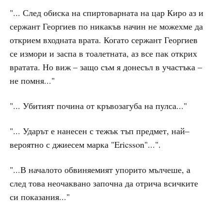
"... След обиска на спиртоварната на цар Киро аз и
сержант Георгиев по никакъв начин не можехме да
открием входната врата. Когато сержант Георгиев
се измори и заспа в тоалетната, аз все пак открих
вратата. Но виж – защо съм я донесъл в участъка –
не помня..."
"... Убитият почина от кръвозагуба на пулса..."
"... Ударът е нанесен с тежък тъп предмет, най–
вероятно с джиесем марка "Ericsson"...".
"...В началото обвиняемият упорито мълчеше, а
след това неочаквано започна да отрича всичките
си показания..."