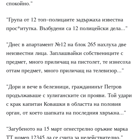
спокойно."
"Група от 12 топ–полицаите задържаха известна
прос*итутка. Възбудени са 12 полицейски дела..."
"Днес в апартамент №12 на блок 265 нахлуха две
неизвестни лица. Заплашвайки собствениците с
предмет, много приличащ на пистолет, те изнесоха
оттам предмет, много приличащ на телевизор..."
"Дори и вече в белезници, гражданинът Петров
продължаваше с хулиганските си прояви. Той удари
с крак капитан Ковашки в областта на половия
орган, от което шапката на последния хвръкна..."
"Загубеното на 15 март огнестрелно оръжие марка
ТТ номер 12345 да се счита за недействително."