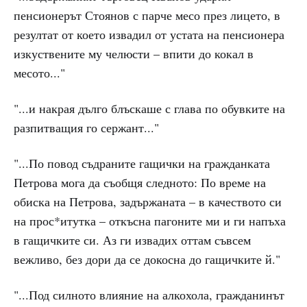
пенсионерът Стоянов с парче месо през лицето, в
резултат от което извадил от устата на пенсионера
изкуствените му челюсти – впити до кокал в
месото..."
"...и накрая дълго блъскаше с глава по обувките на
разпитващия го сержант..."
"...По повод съдраните гащички на гражданката
Петрова мога да съобщя следното: По време на
обиска на Петрова, задържаната – в качеството си
на прос*итутка – откъсна пагоните ми и ги напъха
в гащичките си. Аз ги извадих оттам съвсем
вежливо, без дори да се докосна до гащичките й."
"...Под силното влияние на алкохола, гражданинът