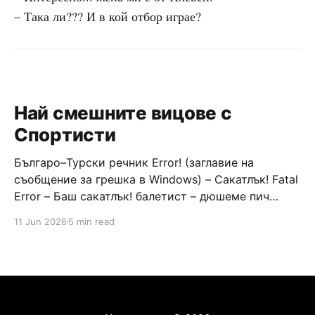
– Така ли??? И в кой отбор играе?
Най смешните вицове с
Спортисти
Българо–Турски речник Error! (заглавие на
съобщение за грешка в Windows) – Сакатлък! Fatal
Error – Баш сакатлък! балетист – дюшеме пич
граната – барут кюфте бизнесмен – чалъм ефенди
11 Jun 2026
5 min read
Война и мир – Патаклама и рахатлък Cancel –
сектир пионерче – кърмъзъ пешкир пишлеме
Площад “Славейков” – Чурулик мегдан не дразни
дявола – дур базик шаркан бабана сакатлък Двама