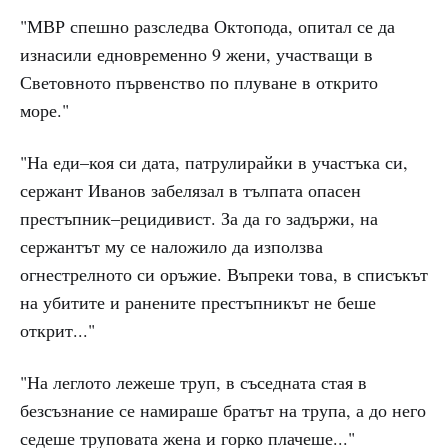
"МВР спешно разследва Октопода, опитал се да
изнасили едновременно 9 жени, участващи в
Световното първенство по плуване в открито
море."
"На еди–коя си дата, патрулирайки в участъка си,
сержант Иванов забелязал в тълпата опасен
престъпник–рецидивист. За да го задържи, на
сержантът му се наложило да използва
огнестрелното си оръжие. Въпреки това, в списъкът
на убитите и ранените престъпникът не беше
открит..."
"На леглото лежеше труп, в съседната стая в
безсъзнание се намираше братът на трупа, а до него
седеше труповата жена и горко плачеше..."