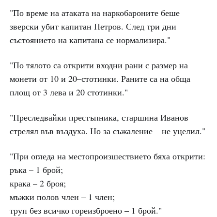
"По време на атаката на наркобароните беше
зверски убит капитан Петров. След три дни
състоянието на капитана се нормализира."
"По тялото са открити входни рани с размер на
монети от 10 и 20–стотинки. Раните са на обща
площ от 3 лева и 20 стотинки."
"Преследвайки престъпника, старшина Иванов
стрелял във въздуха. Но за съжаление – не уцелил."
"При огледа на местопроизшествието бяха открити:
ръка – 1 брой;
крака – 2 броя;
мъжки полов член – 1 член;
труп без всичко гореизброено – 1 брой."