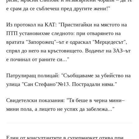
е срам да се съблечеш пред другите жени!"
Из протокол на КАТ: "Пристигайки на мястото на
ПТП установихме следното: при отварянето на
вратата "Запорожец"–ът е одраскал "Мерцедесът",
спрял до него на кръстовището. Водачът на ЗАЗ–ът
е починал от раните си..."
Патрулиращ полицай: "Съобщаваме за убийство на
улица "Сан Стефано"№13. Пострадали няма."
Свидетелски показания: "Тя беше в черна мини–
мини пола, а лицето не успях да забележа..."
Един от консултантите в супермаркет отива при