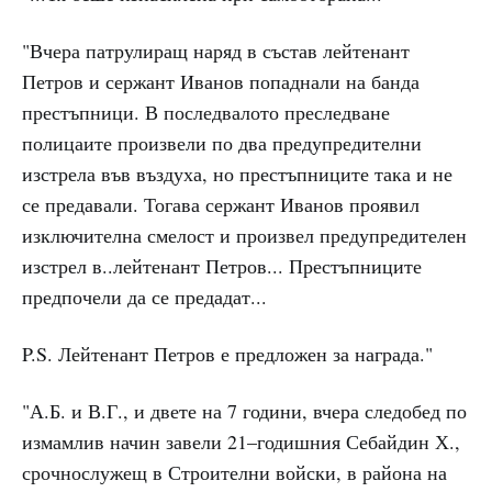
"Вчера патрулиращ наряд в състав лейтенант
Петров и сержант Иванов попаднали на банда
престъпници. В последвалото преследване
полицаите произвели по два предупредителни
изстрела във въздуха, но престъпниците така и не
се предавали. Тогава сержант Иванов проявил
изключителна смелост и произвел предупредителен
изстрел в..лейтенант Петров... Престъпниците
предпочели да се предадат...
P.S. Лейтенант Петров е предложен за награда."
"А.Б. и В.Г., и двете на 7 години, вчера следобед по
измамлив начин завели 21–годишния Себайдин Х.,
срочнослужещ в Строителни войски, в района на