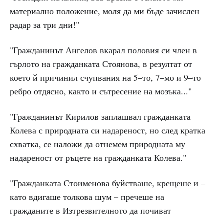
материално положение, моля да ми бъде зачислен
радар за три дни!"
"Гражданинът Ангелов вкарал половия си член в
гърлото на гражданката Стоянова, в резултат от
което й причинил счупвания на 5–то, 7–мо и 9–то
ребро отдясно, както и сътресение на мозъка..."
"Гражданинът Кирилов заплашвал гражданката
Колева с природната си надареност, но след кратка
схватка, се наложи да отнемем природната му
надареност от ръцете на гражданката Колева."
"Гражданката Стоименова буйстваше, крещеше и –
като вдигаше толкова шум – пречеше на
гражданите в Изтрезвителното да почиват