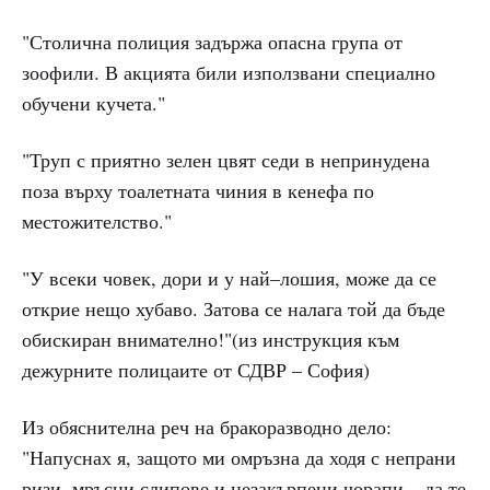
"Столична полиция задържа опасна група от
зоофили. В акцията били използвани специално
обучени кучета."
"Труп с приятно зелен цвят седи в непринудена
поза върху тоалетната чиния в кенефа по
местожителство."
"У всеки човек, дори и у най–лошия, може да се
открие нещо хубаво. Затова се налага той да бъде
обискиран внимателно!"(из инструкция към
дежурните полицаите от СДВР – София)
Из обяснителна реч на бракоразводно дело:
"Напуснах я, защото ми омръзна да ходя с непрани
ризи, мръсни слипове и незакърпени чорапи – да те