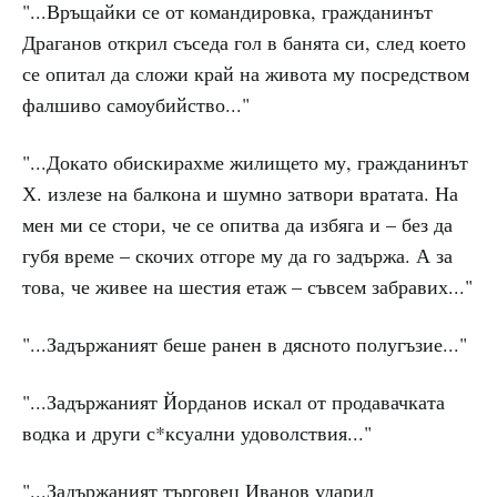
"...Връщайки се от командировка, гражданинът
Драганов открил съседа гол в банята си, след което
се опитал да сложи край на живота му посредством
фалшиво самоубийство..."
"...Докато обискирахме жилището му, гражданинът
Х. излезе на балкона и шумно затвори вратата. На
мен ми се стори, че се опитва да избяга и – без да
губя време – скочих отгоре му да го задържа. А за
това, че живее на шестия етаж – съвсем забравих..."
"...Задържаният беше ранен в дясното полугъзие..."
"...Задържаният Йорданов искал от продавачката
водка и други с*ксуални удоволствия..."
"...Задържаният търговец Иванов ударил