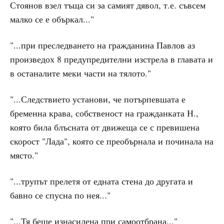
Стоянов взел тъща си за самият дявол, т.е. съвсем
малко се е объркал..."
"...при преследването на гражданина Павлов аз
произведох 8 предупредителни изстрела в главата и
в останалите меки части на тялото."
"...Следствието установи, че потърпевшата е
бременна крава, собственост на гражданката Н.,
която била блъсната от движеща се с превишена
скорост "Лада", която се преобърнала и починала на
място."
"...трупът прелетя от едната стена до другата и
бавно се спусна по нея..."
"...Тя беше изнасилена при самоотбрана..."