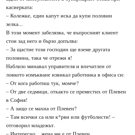
касиерката:
– Колежке, един капут иска да купи половин
зелка...
В този момент забелязва, че въпросният клиент
стои зад него и бързо допълва:
– За щастие този господин ще вземе другата
половина, така че отрежи я!
Наблизо минавал управителя и впечатлен от
ловкото измъкване извикал работника в офиса си:
– От кога работиш тук, момче?
– От две седмици, откакто се преместих от Плевен
в София!
– А защо се махна от Плевен?
– Там всички са или к*рви или футболисти! –
отговорил младежът.
– Интересно... жена ми е от Плевен.