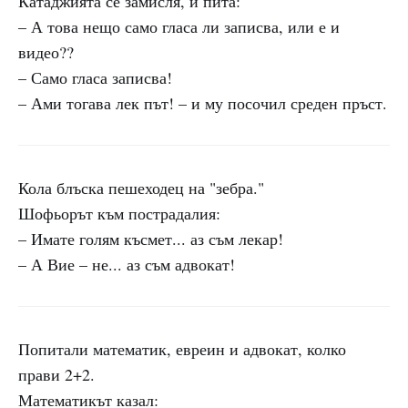
Катаджията се замисля, и пита:
– А това нещо само гласа ли записва, или е и
видео??
– Само гласа записва!
– Ами тогава лек път! – и му посочил среден пръст.
Кола блъска пешеходец на "зебра."
Шофьорът към пострадалия:
– Имате голям късмет... аз съм лекар!
– А Вие – не... аз съм адвокат!
Попитали математик, евреин и адвокат, колко
прави 2+2.
Математикът казал: