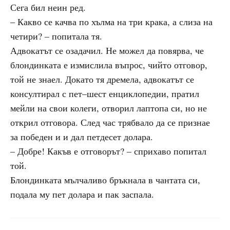
Сега бил неин ред.
– Какво се качва по хълма на три крака, а слиза на
четири? – попитала тя.
Адвокатът се озадачил. Не можел да повярва, че
блондинката е измислила въпрос, чийто отговор,
той не знаел. Докато тя дремела, адвокатът се
консултирал с пет–шест енциклопедии, пратил
мейли на свои колеги, отворил лаптопа си, но не
открил отговора. След час трябвало да се признае
за победен и и дал петдесет долара.
– Добре! Какъв е отговорът? – сприхаво попитал
той.
Блондинката мълчаливо бръкнала в чантата си,
подала му пет долара и пак заспала.