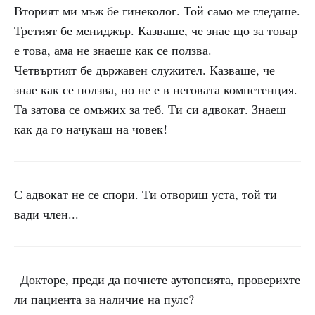
Вторият ми мъж бе гинеколог. Той само ме гледаше.
Третият бе мениджър. Казваше, че знае що за товар
е това, ама не знаеше как се ползва.
Четвъртият бе държавен служител. Казваше, че
знае как се ползва, но не е в неговата компетенция.
Та затова се омъжих за теб. Ти си адвокат. Знаеш
как да го начукаш на човек!
С адвокат не се спори. Ти отвориш уста, той ти
вади член...
–Докторе, преди да почнете аутопсията, проверихте
ли пациента за наличие на пулс?