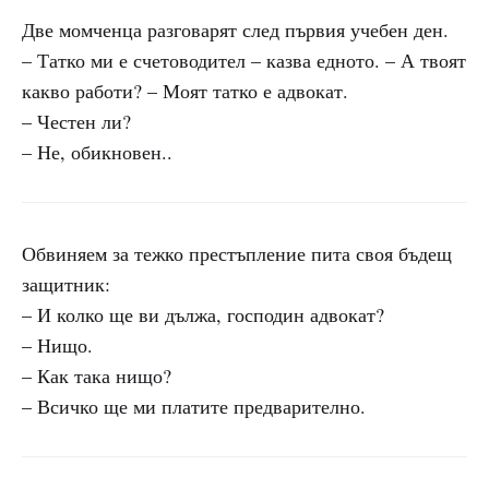
Две момченца разговарят след първия учебен ден.
– Татко ми е счетоводител – казва едното. – А твоят
какво работи? – Моят татко е адвокат.
– Честен ли?
– Не, обикновен..
Обвиняем за тежко престъпление пита своя бъдещ
защитник:
– И колко ще ви дължа, господин адвокат?
– Нищо.
– Как така нищо?
– Всичко ще ми платите предварително.