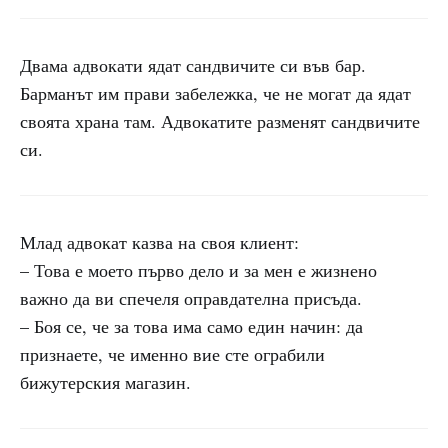
Двама адвокати ядат сандвичите си във бар.
Барманът им прави забележка, че не могат да ядат
своята храна там. Адвокатите разменят сандвичите
си.
Млад адвокат казва на своя клиент:
– Това е моето първо дело и за мен е жизнено
важно да ви спечеля оправдателна присъда.
– Боя се, че за това има само един начин: да
признаете, че именно вие сте ограбили
бижутерския магазин.