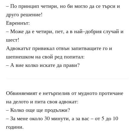
– По принцип четири, но би могло да се търси и
друго решение!
Евреинът:
– Може да е четири, пет, а в най–добрия случай и
шест!
Адвокатът привикал отвън запитващите го и
шепнешком на свой ред попитал:
– А вие колко искате да прави?
Обвиняемият е нетърпелив от мудното протичане
на делото и пита своя адвокат:
– Колко още ще продължи?
– За мене около 30 минути, а за вас – от 5 до 10
години.