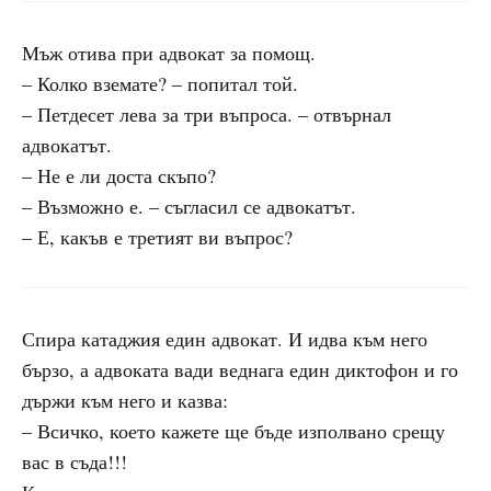
Мъж отива при адвокат за помощ.
– Колко вземате? – попитал той.
– Петдесет лева за три въпроса. – отвърнал
адвокатът.
– Не е ли доста скъпо?
– Възможно е. – съгласил се адвокатът.
– Е, какъв е третият ви въпрос?
Спира катаджия един адвокат. И идва към него
бързо, а адвоката вади веднага един диктофон и го
държи към него и казва:
– Всичко, което кажете ще бъде изполвано срещу
вас в съда!!!