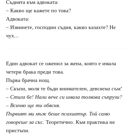
Съдията към адвоката:
– Какво ще кажете по това?
Адвоката:
– Извинете, господин съдия, какво казахте? Не
чух...
Един адвокат се оженил за жена, която е имала
четери брака преди това.
Първа брачна нощ.
– Скъпи, моля те бъди внимателен, девс
вена съм!
– Стига бе! Нали вече си имала толкова съпрузи?
– Всичко ще ти обясня.
Първият ми мъж беше психиатър. Той само
говореше за с
кс. Теоретично. Към практика не
пристъпи.