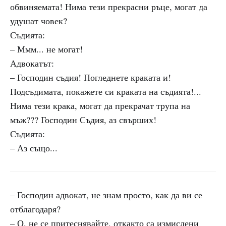
обвиняемата! Нима тези прекрасни ръце, могат да
удушат човек?
Съдията:
– Ммм... не могат!
Адвокатът:
– Господин съдия! Погледнете краката и!
Подсъдимата, покажете си краката на съдията!...
Нима тези крака, могат да прекрачат трупа на
мъж??? Господин Съдия, аз свърших!
Съдията:
– Аз също...
– Господин адвокат, не знам просто, как да ви се
отблагодаря?
– О, не се притеснявайте, откакто са измислени