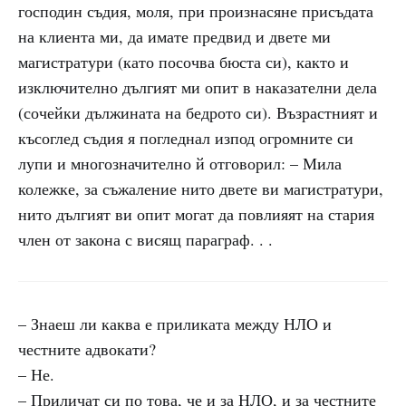
господин съдия, моля, при произнасяне присъдата
на клиента ми, да имате предвид и двете ми
магистратури (като посочва бюста си), както и
изключително дългият ми опит в наказателни дела
(сочейки дължината на бедрото си). Възрастният и
късоглед съдия я погледнал изпод огромните си
лупи и многозначително й отговорил: – Мила
колежке, за съжаление нито двете ви магистратури,
нито дългият ви опит могат да повлияят на стария
член от закона с висящ параграф. . .
– Знаеш ли каква е приликата между НЛО и
честните адвокати?
– Не.
– Приличат си по това, че и за НЛО, и за честните