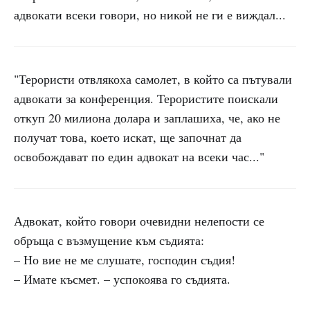
адвокати всеки говори, но никой не ги е виждал...
"Терористи отвлякоха самолет, в който са пътували
адвокати за конференция. Терористите поискали
откуп 20 милиона долара и заплашиха, че, ако не
получат това, което искат, ще започнат да
освобождават по един адвокат на всеки час..."
Адвокат, който говори очевидни нелепости се
обръща с възмущение към съдията:
– Но вие не ме слушате, господин съдия!
– Имате късмет. – успокоява го съдията.