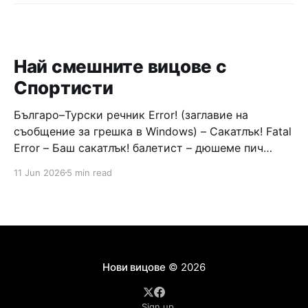
Най смешните вицове с
Спортисти
Българо–Турски речник Error! (заглавие на
съобщение за грешка в Windows) – Сакатлък! Fatal
Error – Баш сакатлък! балетист – дюшеме пич
граната – барут кюфте бизнесмен – чалъм ефенди
11 Jun 2026
5 min read
Война и мир – Патаклама и рахатлък Cancel –
сектир пионерче – кърмъзъ пешкир пишлеме
Площад “Славейков” – Чурулик мегдан не дразни
дявола – дур базик шаркан бабана сакатлък Двама
Нови вицове
© 2026
Sign up