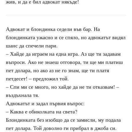
жив, и да е бил адвокат някъде!
Адвокат и блондинка седели във бар. На
блондинката ужасно и се спяло, но адвокатът видял
шанс да спечели пари.
– Хайде да играем на една игра. Аз ще ти задавам
въпроси. Ако не знаеш отговора, ти ще ми платиш
пет долара, но ако аз не го знам, ще ти платя
петдесет! – предложил той.
– Спи ми се много, но хайде да не ти отказвам! –
въздъхнала тя.
Адвокатът и задал първия въпрос:
– Каква е обиколката на света?
Блондинката без изобщо да се замисли, му подала
пет долара. Той доволно ги прибрал в джоба си.