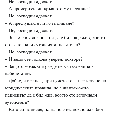
– Не, господин адвокат.
– А премерихте ли кръвното му налягане?
– Не, господин адвокат.
– А преслушахте ли го за дишане?
– Не, господин адвокат.
– Значи е възможно, той да е бил още жив, когато
сте започнали аутопсията, нали така?
– Не, господин адвокат.
– И защо сте толкова уверен, докторе?
– Защото мозъкът му седеше в стъкленица в
кабинета ми.
– Добре, и все пак, при цялото това неспазване на
юридическите правила, не е ли възможно
пациентът да е бил жив, когато сте започнали
аутопсията?
– Като си помисля, напълно е възможно да е бил