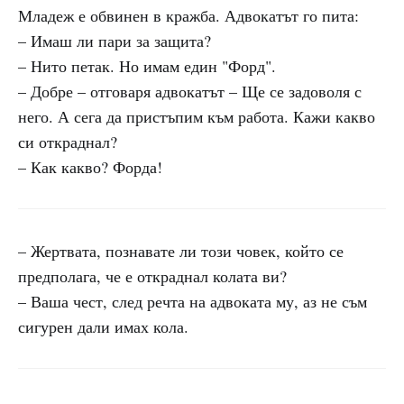
Младеж е обвинен в кражба. Адвокатът го пита:
– Имаш ли пари за защита?
– Нито петак. Но имам един "Форд".
– Добре – отговаря адвокатът – Ще се задоволя с
него. А сега да пристъпим към работа. Кажи какво
си откраднал?
– Как какво? Форда!
– Жертвата, познавате ли този човек, който се
предполага, че е откраднал колата ви?
– Ваша чест, след речта на адвоката му, аз не съм
сигурен дали имах кола.