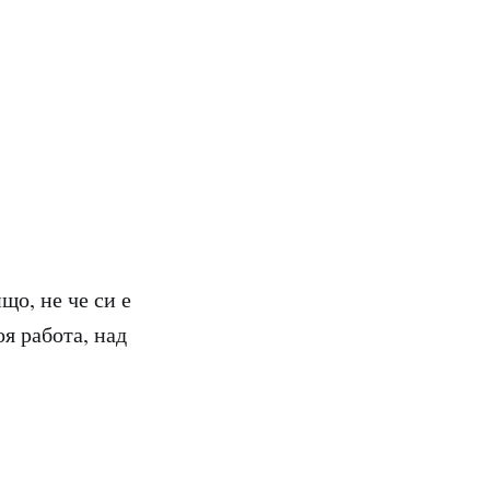
що, не че си е
оя работа, над