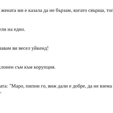
жената ми е казала да не бързам, когато свърша, тог
ели на едно.
авам ви весел уйкенд!
клонен съм към корупция.
та: "Маро, пипни го, виж дали е добре, да не взема
"