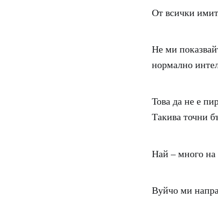
От всички имит
Не ми показвайт
нормално интел
Това да не е пи
Такива точни б
Най – много на 
Вуйчо ми напра