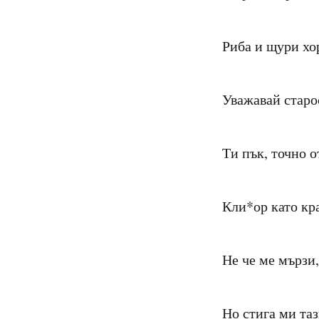
Риба и щури хор
Уважавай старос
Ти пък, точно 
Кли*ор като кра
Не че ме мързи,
Но стига ми таз