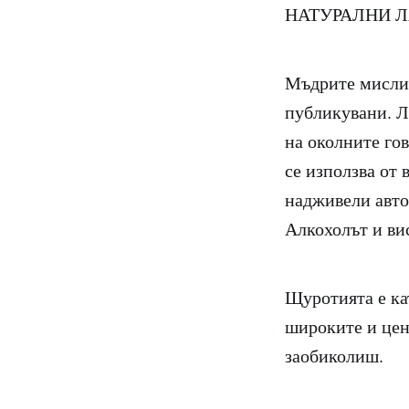
НАТУРАЛНИ Л
Мъдрите мисли 
публикувани. Л
на околните гов
се използва от 
надживели авто
Алкохолът и ви
Щуротията е кат
широките и цен
заобиколиш.