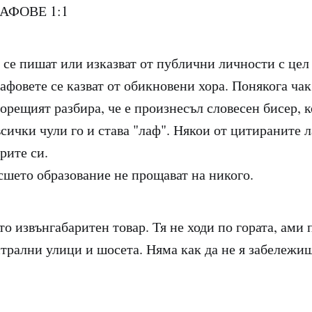
АФОВЕ 1:1
се пишат или изказват от публични личности с цел 
афовете се казват от обикновени хора. Понякога чак
орещият разбира, че е произнесъл словесен бисер, к
всички чули го и става "лаф". Някои от цитираните 
рите си.
сшето образование не прощават на никого.
о извънгабаритен товар. Тя не ходи по гората, ами 
трални улици и шосета. Няма как да не я забележиш 