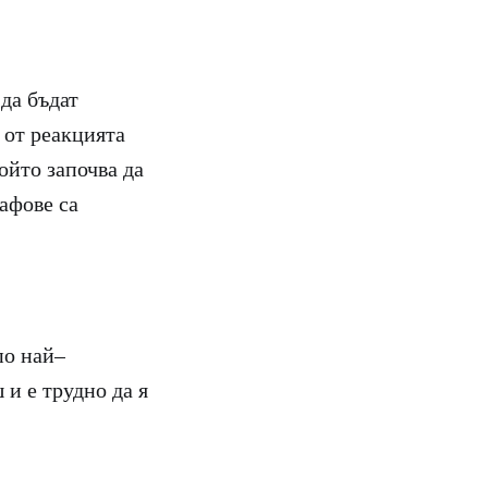
да бъдат
 от реакцията
ойто започва да
лафове са
по най–
и е трудно да я