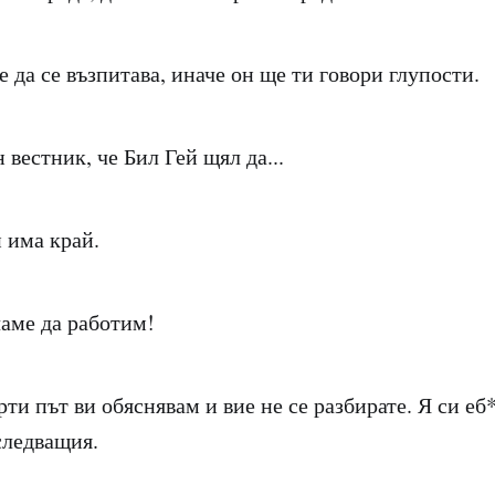
 да се възпитава, иначе он ще ти говори глупости.
 вестник, че Бил Гей щял да...
 има край.
аме да работим!
ти път ви обяснявам и вие не се разбирате. Я си еб*
следващия.