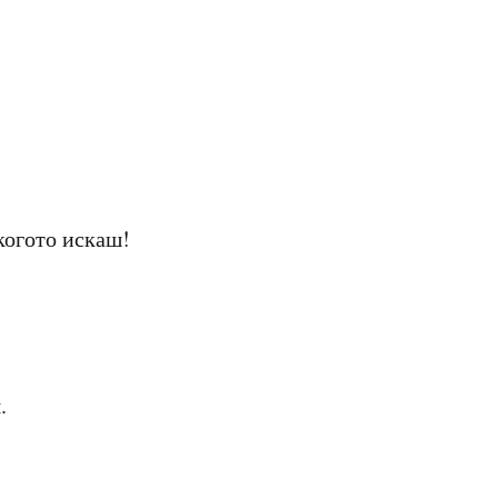
когото искаш!
.