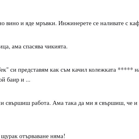
о вино и яде мръвки. Инжинерете се наливате с каф
ица, ама спасява чикията.
Тек" си представям как съм качил колежката ***** н
й баир и ...
и свършиш работа. Ама така да ми я свършиш, че и 
и щурак отърваване няма!