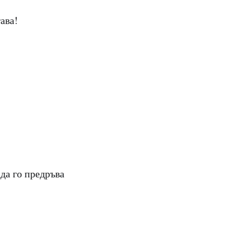
ава!
 да го предръва