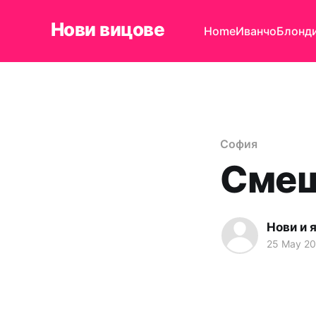
Нови вицове
Home
Иванчо
Блонд
София
Смеш
Нови и 
25 May 2