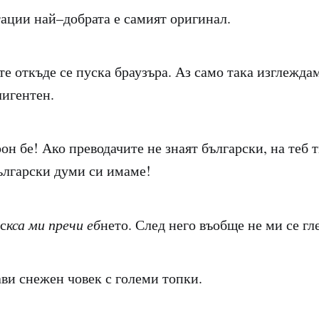
ации най–добрата е самият оригинал.
е откъде се пуска браузъра. Аз само така изглежда
игентен.
рон бе! Ако преводачите не знаят български, на теб т
ългарски думи си имаме!
с
кса ми пречи еб
нето. След него въобще не ми се гле
ви снежен човек с големи топки.