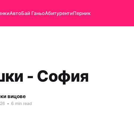
инки
Авто
Бай Ганьо
Абитуренти
Перник
ки - София
яки вицове
026
•
6 min read