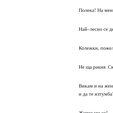
Полека! На мен 
Най–лесно се д
Колежки, пожел
Не ща ракия. С
Викам и на жена
и да те изтумба
Живее ми се!