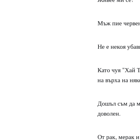
Мъж пие червен
Не е некоя убав
Като чуя "Хай 
на върха на няко
Дошъл съм да м
доволен.
От рак, мерак 