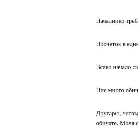
Началнико требе
Прочетох в един
Всяко начало си
Ние много обич
Другарю, четвър
обичате. Моля 