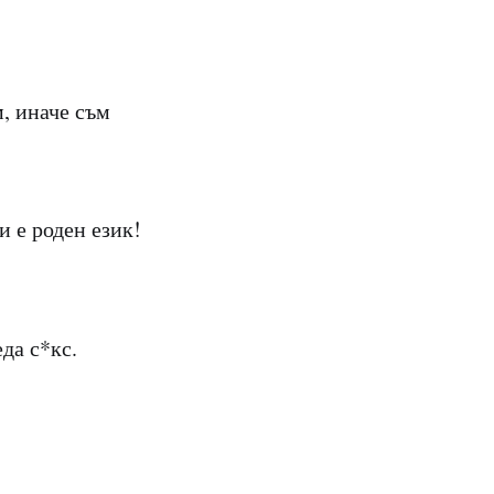
м, иначе съм
и е роден език!
да с*кс.