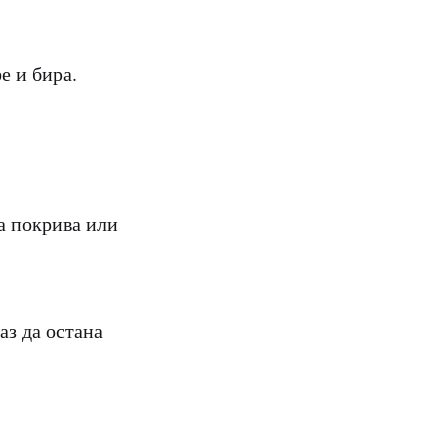
е и бира.
а покрива или
аз да остана