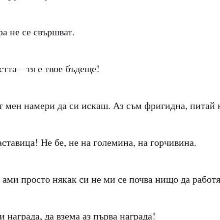
а не се свършват.
тта – тя е твое бъдеще!
от мен намери да си искаш. Аз съм фригидна, питай 
ставица! Не бе, не на големина, на горчивина.
 ами просто някак си не ми се почва нищо да работя
и награда, да взема аз първа награда!