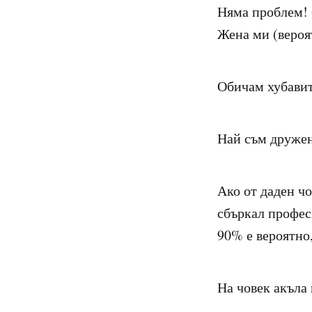
Няма проблем! 
Жена ми (вероя
Обичам хубавит
Най съм дружен
Ако от даден чо
сбъркал професи
90% е вероятно,
На човек акъла