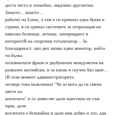
доста често и злокобно, заядливо аругантни.
Защото... защото ...
работят на Linux, а там я си кривнал една буква в
страни, я си сринал системите за оторизация на
няколко болници, летище, хипермаркет и
интернетЯ на спортния тотализатор... За
благодарност, цял ден запяш един монитор, който
ти бълва
половинчати фрази и двубуквени междуметия на
развален английски, и за капак в скучен бял цвят...
(В този момент администраторите,
четящи това възкликват "Че аз мога да си сменя
цвета на
конзолата" и се замислят дали наистина не съм
прав, дали
вселената е безкрайна и дали има добро и зло, ади