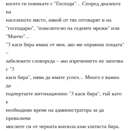
когато ги повикате с "Господи"... Според диалекта
на
населеното място, някой от тях отговарят и на
"господарю", "повелителю на седемте мрежи" или
"Манчо"...
"3 каси бира имаш от мен, ако ми оправиш пощата"
–
забележете словореда – ако изречението не започва
с "3
каси бира", няма да имате успех... Много е важно
да
подчертаете интонационно "3 каси бира", тъй като
е
необходимо време на администратора за да
превключи
мислите си от черната конзола към златиста бира.