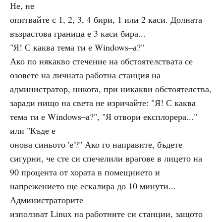
Не, не
опитвайте с 1, 2, 3, 4 бири, 1 или 2 каси. Долната
възрастова граница е 3 каси бира...
"Я! С каква тема ти е Windows–а?"
Ако по някакво стечение на обстоятелствата се
озовете на личната работна станция на
администратор, никога, при никакви обстоятелства,
заради нищо на света не изричайте: "Я! С каква
тема ти е Windows–а?", "Я отвори експлорера..."
или "Къде е
онова синьото 'е'?" Ако го направите, бъдете
сигурни, че сте си спечелили врагове в лицето на
90 процента от хората в помещнието и
напрежението ще ескалира до 10 минути...
Администраторите
използват Linux на работните си станции, защото