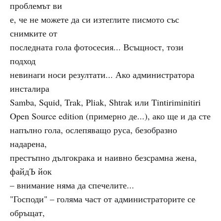
проблемът ви
е, че не можете да си изтеглите писмото със
снимките от
последната гола фотосесия... Всъщност, този
подход
невинаги носи резултати... Ако администратора
инсталира
Samba, Squid, Trak, Pliak, Shtrak или Tintiriminitiri
Open Source edition (примерно де...), ако ще и да сте
напълно гола, ослепяващо руса, безобразно
надарена,
престъпно дългокрака и наивно безсрамна жена,
файдЪ йок
– внимание няма да спечелите...
"Господи" – голяма част от администраторите се
обръщат,