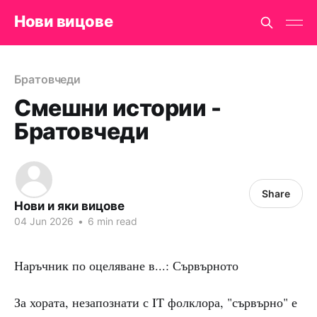
Нови вицове
Братовчеди
Смешни истории -
Братовчеди
Share
Нови и яки вицове
04 Jun 2026
•
6 min read
Наръчник по оцеляване в...: Сървърното
За хората, незапознати с IT фолклора, "сървърно" е