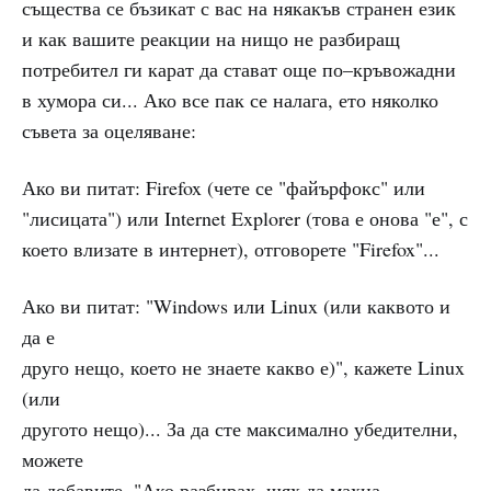
същества се бъзикат с вас на някакъв странен език
и как вашите реакции на нищо не разбиращ
потребител ги карат да стават още по–кръвожадни
в хумора си... Ако все пак се налага, ето няколко
съвета за оцеляване:
Ако ви питат: Firefox (чете се "файърфокс" или
"лисицата") или Internet Explorer (това е онова "е", с
което влизате в интернет), отговорете "Firefox"...
Ако ви питат: "Windows или Linux (или каквото и
да е
друго нещо, което не знаете какво е)", кажете Linux
(или
другото нещо)... За да сте максимално убедителни,
можете
да добавите, "Ако разбирах, щях да махна