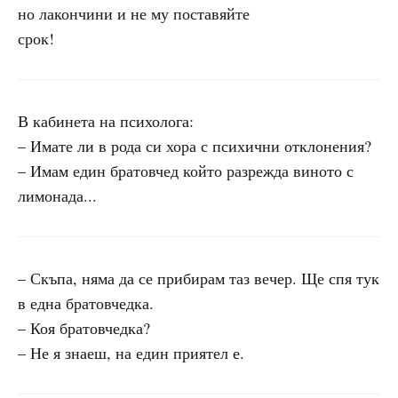
но лакончини и не му поставяйте
срок!
В кабинета на психолога:
– Имате ли в рода си хора с психични отклонения?
– Имам един братовчед който разрежда виното с
лимонада...
– Скъпа, няма да се прибирам таз вечер. Ще спя тук
в една братовчедка.
– Коя братовчедка?
– Не я знаеш, на един приятел е.