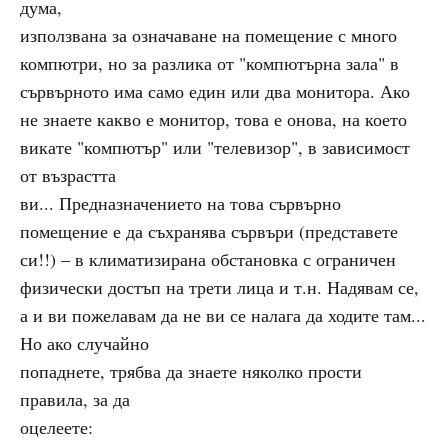
дума,
използвана за означаване на помещение с много
компютри, но за разлика от "компютърна зала" в
сървърното има само един или два монитора. Ако
не знаете какво е монитор, това е онова, на което
викате "компютър" или "телевизор", в зависимост
от възрастта
ви... Предназначението на това сървърно
помещение е да съхранява сървъри (представете
си!!) – в климатизирана обстановка с ограничен
физически достъп на трети лица и т.н. Надявам се,
а и ви пожелавам да не ви се налага да ходите там...
Но ако случайно
попаднете, трябва да знаете няколко прости
правила, за да
оцелеете: