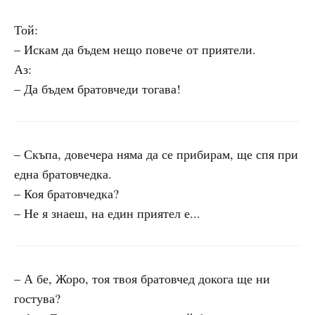
Той:
– Искам да бъдем нещо повече от приятели.
Аз:
– Да бъдем братовчеди тогава!
– Скъпа, довечера няма да се прибирам, ще спя при
една братовчедка.
– Коя братовчедка?
– Не я знаеш, на един приятел е...
– А бе, Жоро, тоя твоя братовчед докога ще ни
гостува?