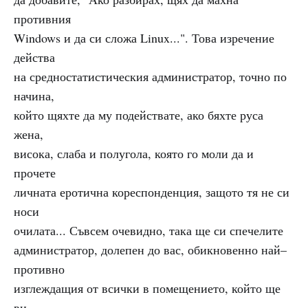
противния
Windows и да си сложа Linux...". Това изречение
действа
на средностатистическия администратор, точно по
начина,
който щяхте да му подействате, ако бяхте руса
жена,
висока, слаба и полугола, която го моли да и
прочете
личната еротична кореспонденция, защото тя не си
носи
очилата... Съвсем очевидно, така ще си спечелите
администратор, долепен до вас, обикновенно най–
противно
изглеждащия от всички в помещението, който ще
ви