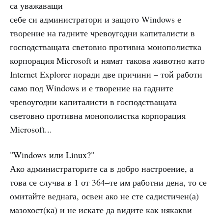
са уважаващи
себе си администратори и защото Windows е
творение на гадните чревоугодни капиталисти в
господстващата световно противна монополистка
корпорация Microsoft и нямат такова животно като
Internet Explorer поради две причини – той работи
само под Windows и е творение на гадните
чревоугодни капиталисти в господстващата
световно противна монополистка корпорация
Microsoft...
"Windows или Linux?"
Ако администраторите са в добро настроение, а
това се случва в 1 от 364–те им работни дена, то се
омитайте веднага, освен ако не сте садистичен(а)
мазохост(ка) и не искате да видите как някакви