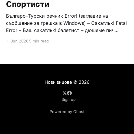
Спортисти
Българо–Турски речник Error! (заглавие на
съобщение за грешка в Windows) – Сакатлък! Fatal
Error – Баш сакатлък! балетист – дюшеме пич
граната – барут кюфте бизнесмен – чалъм ефенди
11 Jun 2026
5 min read
Война и мир – Патаклама и рахатлък Cancel –
сектир пионерче – кърмъзъ пешкир пишлеме
Площад “Славейков” – Чурулик мегдан не дразни
дявола – дур базик шаркан бабана сакатлък Двама
Нови вицове
© 2026
Sign up
Powered by Ghost