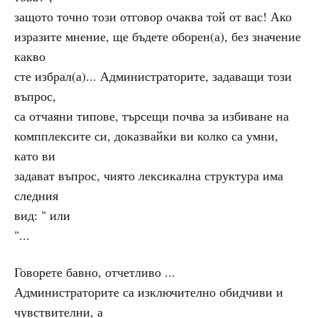
защото точно този отговор очаква той от вас! Ако
изразите мнение, ще бъдете оборен(а), без значение
какво
сте избрал(а)... Администраторите, задаващи този
въпрос,
са отчаяни типове, търсещи почва за избиване на
компплексите си, доказвайки ви колко са умни,
като ви
задават въпрос, чиято лексикална структура има
следния
вид: " или
"...
Говорете бавно, отчетливо ...
Администраторите са изключително обидчиви и
чувствителни, а