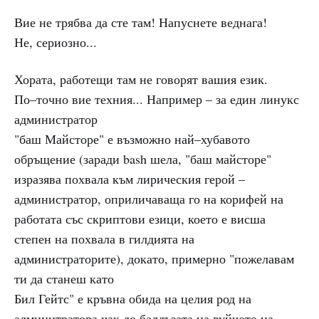
Вие не трябва да сте там! Напуснете веднага!
Не, сериозно...
Хората, работещи там не говорят вашия език.
По–точно вие техния... Например – за един линукс
администратор
"баш Майсторе" е възможно най–хубавото
обръщение (заради bash шела, "баш майсторе"
изразява похвала към лирическия герой –
администратор, оприличаваща го на корифей на
работата със скриптови езици, което е висша
степен на похвала в гилдията на
администраторите), докато, примерно "пожелавам
ти да станеш като
Бил Гейтс" е кръвна обида на целия род на
админитратора чак до балдъзата на вуйчото на