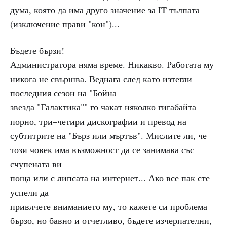
дума, която да има друго значение за IT тълпата
(изключение прави "кон")...
Бъдете бързи!
Администратора няма време. Никакво. Работата му
никога не свършва. Веднага след като изтегли
последния сезон на "Бойна
звезда "Галактика"" го чакат няколко гигабайта
порно, три–четири дискографии и превод на
субтитрите на "Бърз или мъртъв". Мислите ли, че
този човек има възможност да се занимава със
счупената ви
поща или с липсата на интернет... Ако все пак сте
успели да
привлчете вниманието му, то кажете си проблема
бързо, но бавно и отчетливо, бъдете изчерпателни,