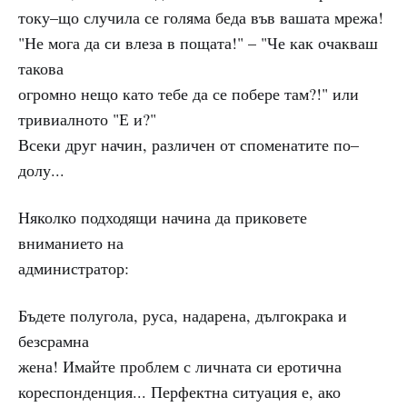
току–що случила се голяма беда във вашата мрежа!
"Не мога да си влеза в пощата!" – "Че как очакваш
такова
огромно нещо като тебе да се побере там?!" или
тривиалното "Е и?"
Всеки друг начин, различен от споменатите по–
долу...
Няколко подходящи начина да приковете
вниманието на
администратор:
Бъдете полугола, руса, надарена, дългокрака и
безсрамна
жена! Имайте проблем с личната си еротична
кореспонденция... Перфектна ситуация е, ако