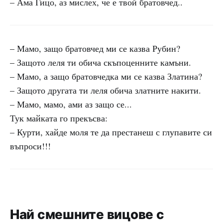
– Ама Гицо, аз мислех, че е твой братовчед..
– Мамо, защо братовчед ми се казва Рубин?
– Защото леля ти обича скъпоценните камъни.
– Мамо, а защо братовчедка ми се казва Златина?
– Защото другата ти леля обича златните накити.
– Мамо, мамо, ами аз защо се...
Тук майката го прекъсва:
– Курти, хайде моля те да престанеш с глупавите си
въпроси!!!
Най смешните вицове с