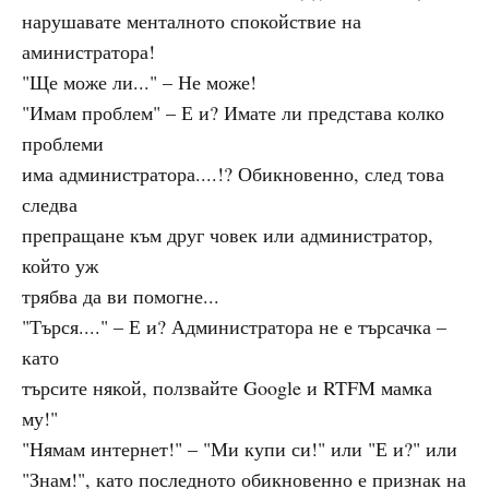
нарушавате менталното спокойствие на
аминистратора!
"Ще може ли..." – Не може!
"Имам проблем" – Е и? Имате ли представа колко
проблеми
има администратора....!? Обикновенно, след това
следва
препращане към друг човек или администратор,
който уж
трябва да ви помогне...
"Търся...." – Е и? Администратора не е търсачка –
като
търсите някой, ползвайте Google и RTFM мамка
му!"
"Нямам интернет!" – "Ми купи си!" или "Е и?" или
"Знам!", като последното обикновенно е признак на