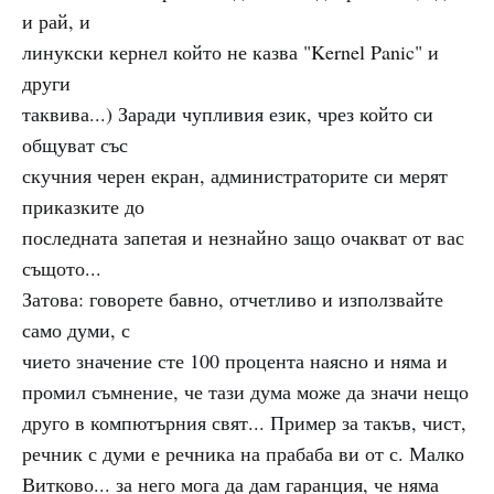
и рай, и
линукски кернел който не казва "Kernel Panic" и
други
таквива...) Заради чупливия език, чрез който си
общуват със
скучния черен екран, администраторите си мерят
приказките до
последната запетая и незнайно защо очакват от вас
същото...
Затова: говорете бавно, отчетливо и използвайте
само думи, с
чието значение сте 100 процента наясно и няма и
промил съмнение, че тази дума може да значи нещо
друго в компютърния свят... Пример за такъв, чист,
речник с думи е речника на прабаба ви от с. Малко
Витково... за него мога да дам гаранция, че няма