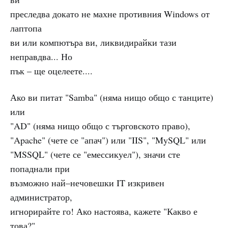
преследва докато не махне противния Windows от
лаптопа
ви или компютъра ви, ликвидирайки тази
неправдва... Но
пък – ще оцелеете....
Ако ви питат "Samba" (няма нищо общо с танците)
или
"AD" (няма нищо общо с търговското право),
"Apache" (чете се "апач") или "IIS", "MySQL" или
"MSSQL" (чете се "емессикуел"), значи сте
попаднали при
възможно най–нечовешки IT изкривен
администратор,
игнорирайте го! Ако настоява, кажете "Какво е
това?",