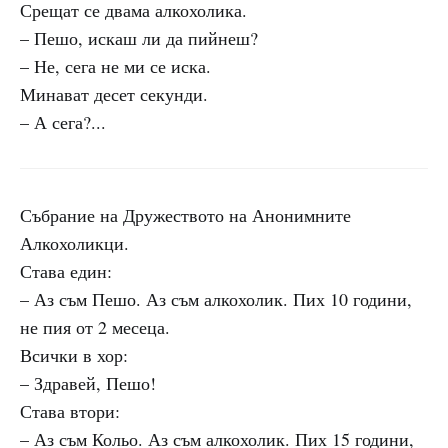
Срещат се двама алкохолика.
– Пешо, искаш ли да пийнеш?
– Не, сега не ми се иска.
Минават десет секунди.
– А сега?...
Събрание на Дружеството на Анонимните
Алкохоликци.
Става един:
– Аз съм Пешо. Аз съм алкохолик. Пих 10 години,
не пия от 2 месеца.
Всички в хор:
– Здравей, Пешо!
Става втори:
– Аз съм Кольо. Аз съм алкохолик. Пих 15 години,