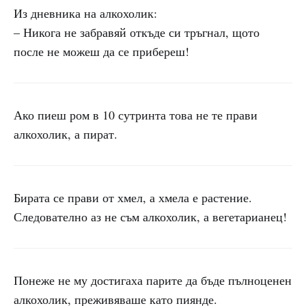
Из дневника на алкохолик:
– Никога не забравяй откъде си тръгнал, щото
после не можеш да се прибереш!
Ако пиеш ром в 10 сутринта това не те прави
алкохолик, а пират.
Бирата се прави от хмел, а хмела е растение.
Следователно аз не съм алкохолик, а вегетарианец!
Понеже не му достигаха парите да бъде пълноценен
алкохолик, преживяваше като пиянде.