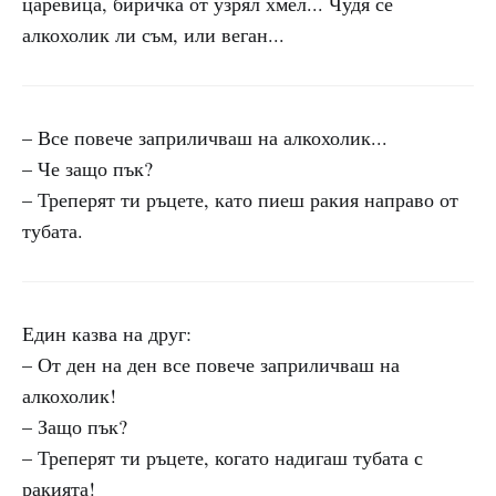
царевица, биричка от узрял хмел... Чудя се
алкохолик ли съм, или веган...
– Все повече заприличваш на алкохолик...
– Че защо пък?
– Треперят ти ръцете, като пиеш ракия направо от
тубата.
Един казва на друг:
– От ден на ден все повече заприличваш на
алкохолик!
– Защо пък?
– Треперят ти ръцете, когато надигаш тубата с
ракията!