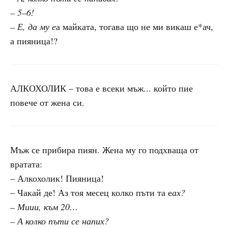
– 5–6!
– Е, да му е
а майката, тогава що не ми викаш е*ач,
а пияница!?
АЛКОХОЛИК – това е всеки мъж... който пие
повече от жена си.
Мъж се прибира пиян. Жена му го подхваща от
вратата:
– Алкохолик! Пияница!
– Чакай де! Аз тоя месец колко пъти та е
ах?
– Миии, към 20…
– А колко пъти се напих?