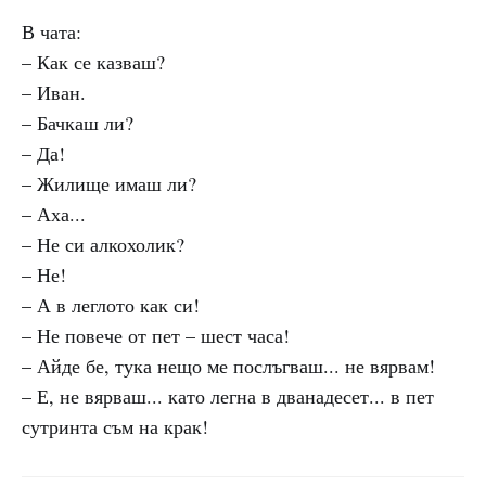
В чата:
– Как се казваш?
– Иван.
– Бачкаш ли?
– Да!
– Жилище имаш ли?
– Аха...
– Не си алкохолик?
– Не!
– А в леглото как си!
– Не повече от пет – шест часа!
– Айде бе, тука нещо ме послъгваш... не вярвам!
– Е, не вярваш... като легна в дванадесет... в пет
сутринта съм на крак!