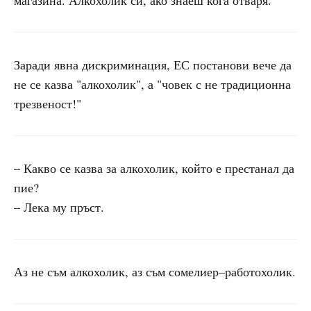
магазина. Алкохолик си, ако знаеш кога отваря.
Заради явна дискриминация, ЕС постанови вече да
не се казва "алкохолик", а "човек с не традиционна
трезвеност!"
– Какво се казва за алкохолик, който е престанал да
пие?
– Лека му пръст.
Аз не съм алкохолик, аз съм сомелиер–работохолик.