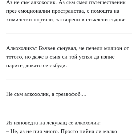
Аз не съм алкохолик. Аз съм смел пътешественик
през емоционални пространства, с помощта на
химически портали, затворени в стъклени съдове.
Алкохоликът Бъчвев сънувал, че печели милион от
тотото, но даже в съня си той успял да изпие
парите, докато се събуди.
Не съм алкохолик, а трезвофоб....
Из изповедта на лекуващ се алкохолик:
– Не, аз не пия много. Просто пийна ли малко