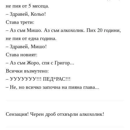
не пия от 5 месеца.
– Здравей, Кольо!
Става трети:
– Аз съм Мишо. Аз съм алкохолик. Пих 20 години,
не пия от една година.
– Здравей, Мишо!
Става новият:
– Аз съм Жоро, спя с Григор...
Всички възмутено:
– УУУУУУУ!!! ПЕД*РАС!!!
– Не, но всичко започна на пияна глава...
Сензация! Черен дроб отхвърли алкохолик!