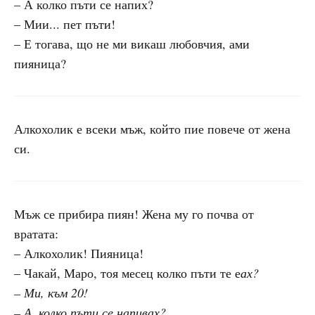
– А колко пъти се напих?
– Мии... пет пъти!
– Е тогава, що не ми викаш любовчия, ами
пияница?
Алкохолик е всеки мъж, който пие повече от жена
си.
Мъж се прибира пиян! Жена му го почва от
вратата:
– Алкохолик! Пияница!
– Чакай, Маро, тоя месец колко пъти те е
ах?
– Ми, към 20!
– А, колко пъти се напивах?