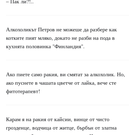
– Пак ли?!..
Алкохоликът Петров не можеше да разбере как
котките пият мляко, докато не разби на пода в
кухнята половинка "Финландия".
Ако пиете само ракия, ви смятат за алкохолик. Но,
ако пуснете в чашата цветче от лайка, вече сте
фитотерапевт!
Карам я на ракия от кайсии, винце от чисто
грозденце, водчица от житце, бърбън от златна