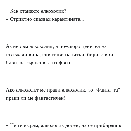
– Как станахте алкохолик?
– Стриктно спазвах карантината...
Аз не съм алкохолик, а по–скоро ценител на
отлежали вина, спиртови напитки, бири, живи
бири, афтършейв, антифриз...
Ако алкохолът ме прави алкохолик, то "Фанта–та"
прави ли ме фантастичен!
– Не те е срам, алкохолик долен, да се прибираш в