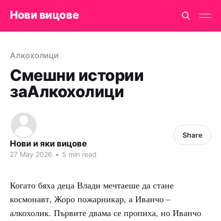
Нови вицове
Алкохолици
Смешни истории
заАлкохолици
Share
Нови и яки вицове
27 May 2026
•
5 min read
Когато бяха деца Влади мечтаеше да стане
космонавт, Жоро пожарникар, а Иванчо –
алкохолик. Първите двама се пропиха, но Иванчо