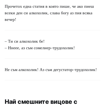
Прочетох една статия в която пише, че ако пиеш
всеки ден си алкохолик, слава богу аз пия всяка
вечер!
– Ти си алкохолик бе!
– Ннеее, аз съм сомелиер–трудохолик!
Не съм алкохолик! Аз съм дегустатор–трудохолик!
Най смешните вицове с