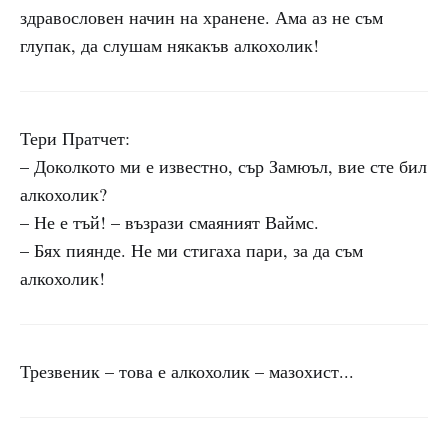
здравословен начин на хранене. Ама аз не съм
глупак, да слушам някакъв алкохолик!
Тери Пратчет:
– Доколкото ми е известно, сър Замюъл, вие сте бил
алкохолик?
– Не е тъй! – възрази смаяният Ваймс.
– Бях пиянде. Не ми стигаха пари, за да съм
алкохолик!
Трезвеник – това е алкохолик – мазохист...