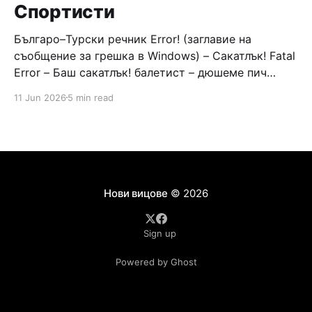
Спортисти
Българо–Турски речник Error! (заглавие на
съобщение за грешка в Windows) – Сакатлък! Fatal
Error – Баш сакатлък! балетист – дюшеме пич
граната – барут кюфте бизнесмен – чалъм ефенди
11 Jun 2026
5 min read
Война и мир – Патаклама и рахатлък Cancel –
сектир пионерче – кърмъзъ пешкир пишлеме
Площад “Славейков” – Чурулик мегдан не дразни
дявола – дур базик шаркан бабана сакатлък Двама
Нови вицове
© 2026
Sign up
Powered by Ghost