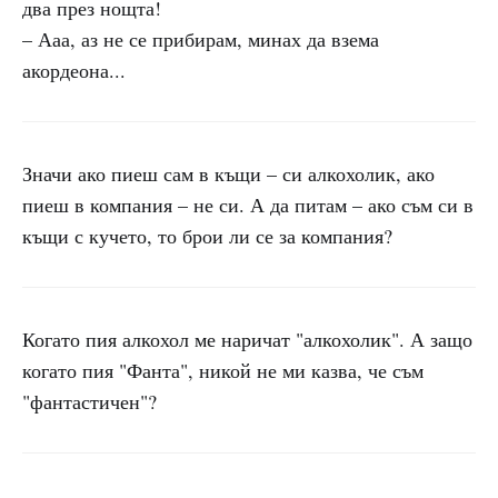
два през нощта!
– Ааа, аз не се прибирам, минах да взема
акордеона...
Значи ако пиеш сам в къщи – си алкохолик, ако
пиеш в компания – не си. А да питам – ако съм си в
къщи с кучето, то брои ли се за компания?
Когато пия алкохол ме наричат "алкохолик". А защо
когато пия "Фанта", никой не ми казва, че съм
"фантастичен"?