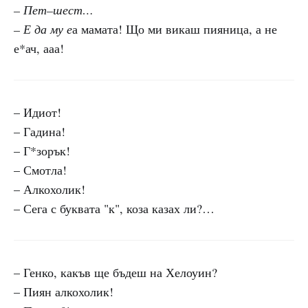
– Пет–шест…
– Е да му е
а мамата! Що ми викаш пияница, а не
е*ач, ааа!
– Идиот!
– Гадина!
– Г*зорък!
– Смотла!
– Алкохолик!
– Сега с буквата "к", коза казах ли?…
– Генко, какъв ще бъдеш на Хелоуин?
– Пиян алкохолик!