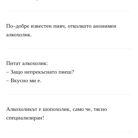
По–добре известен пияч, отколкото анонимен
алкохолик.
Питат алкохолик:
– Защо непрекъснато пиеш?
– Вкусно ми е.
Алкохоликът е шопохолик, само че, тясно
специализиран!