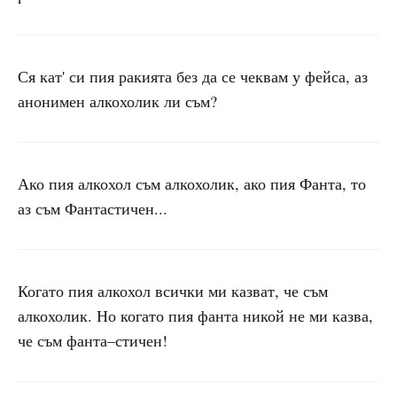
Ся кат' си пия ракията без да се чеквам у фейса, аз
анонимен алкохолик ли съм?
Ако пия алкохол съм алкохолик, ако пия Фанта, то
аз съм Фантастичен...
Когато пия алкохол всички ми казват, че съм
алкохолик. Но когато пия фанта никой не ми казва,
че съм фанта–стичен!