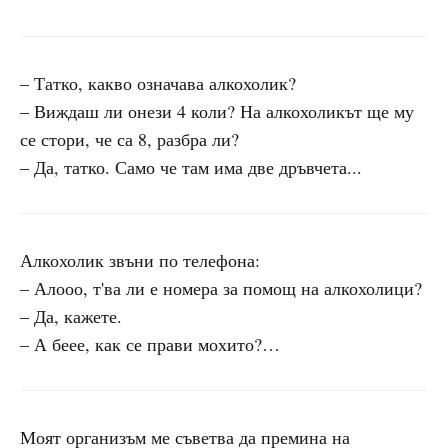
– Татко, какво означава алкохолик?
– Виждаш ли онези 4 коли? На алкохоликът ще му
се стори, че са 8, разбра ли?
– Да, татко. Само че там има две дръвчета...
Алкохолик звъни по телефона:
– Алооо, т'ва ли е номера за помощ на алкохолици?
– Да, кажете.
– А беее, как се прави мохито?…
Моят организъм ме съветва да премина на