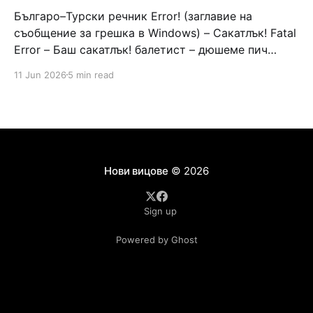
Българо–Турски речник Error! (заглавие на
съобщение за грешка в Windows) – Сакатлък! Fatal
Error – Баш сакатлък! балетист – дюшеме пич
граната – барут кюфте бизнесмен – чалъм ефенди
11 Jun 2026
5 min read
Война и мир – Патаклама и рахатлък Cancel –
сектир пионерче – кърмъзъ пешкир пишлеме
Площад “Славейков” – Чурулик мегдан не дразни
дявола – дур базик шаркан бабана сакатлък Двама
Нови вицове
© 2026
Sign up
Powered by Ghost