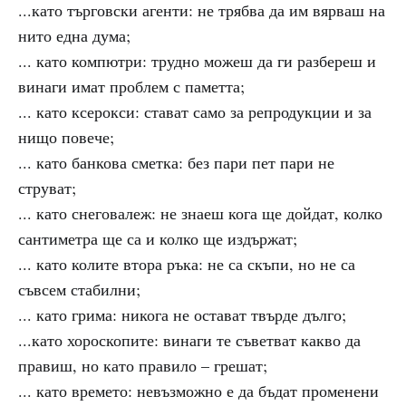
...като търговски агенти: не трябва да им вярваш на
нито една дума;
... като компютри: трудно можеш да ги разбереш и
винаги имат проблем с паметта;
... като ксерокси: стават само за репродукции и за
нищо повече;
... като банкова сметка: без пари пет пари не
струват;
... като снеговалеж: не знаеш кога ще дойдат, колко
сантиметра ще са и колко ще издържат;
... като колите втора ръка: не са скъпи, но не са
съвсем стабилни;
... като грима: никога не остават твърде дълго;
...като хороскопите: винаги те съветват какво да
правиш, но като правило – грешат;
... като времето: невъзможно е да бъдат променени