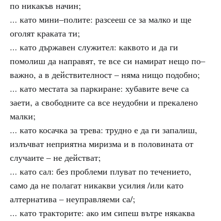
по никакъв начин;
... като мини–полите: разсееш се за малко и ще
оголят краката ти;
... като държавен служител: каквото и да ги
помолиш да направят, те все си намират нещо по–
важно, а в действителност – няма нищо подобно;
... като местата за паркиране: хубавите вече са
заети, а свободните са все неудобни и прекалено
малки;
... като косачка за трева: трудно е да ги запалиш,
излъчват неприятна миризма и в половината от
случаите – не действат;
... като сал: без проблеми плуват по течението,
само да не полагат никакви усилия /или като
алтернатива – неуправляеми са/;
... като тракторите: ако им сипеш вътре някаква