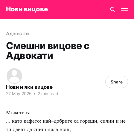
Нови вицове
Адвокати
Смешни вицове с
Адвокати
Share
Нови и яки вицове
27 May 2026
•
2 min read
Мъжете са ...
... като кафето: най–добрите са горещи, силни и не
ти дават да спиш цяла нощ;