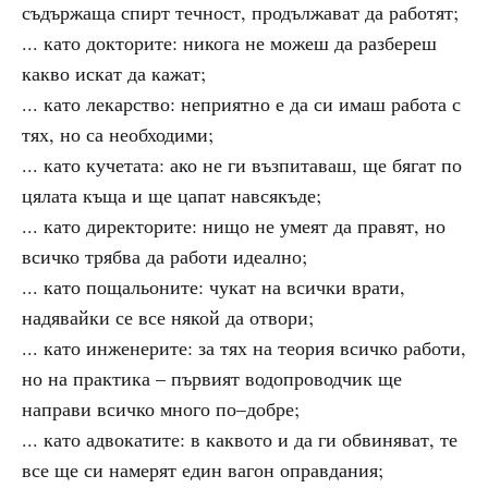
съдържаща спирт течност, продължават да работят;
... като докторите: никога не можеш да разбереш
какво искат да кажат;
... като лекарство: неприятно е да си имаш работа с
тях, но са необходими;
... като кучетата: ако не ги възпитаваш, ще бягат по
цялата къща и ще цапат навсякъде;
... като директорите: нищо не умеят да правят, но
всичко трябва да работи идеално;
... като пощальоните: чукат на всички врати,
надявайки се все някой да отвори;
... като инженерите: за тях на теория всичко работи,
но на практика – първият водопроводчик ще
направи всичко много по–добре;
... като адвокатите: в каквото и да ги обвиняват, те
все ще си намерят един вагон оправдания;