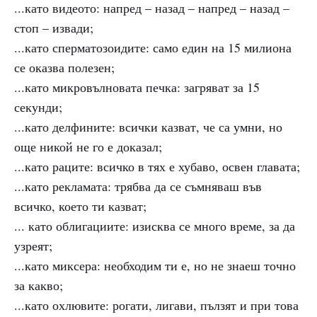
...като видеото: напред – назад – напред – назад –
стоп – извади;
...като сперматозоидите: само един на 15 милиона
се оказва полезен;
...като микровълновата печка: загряват за 15
секунди;
...като делфините: всички казват, че са умни, но
още никой не го е доказал;
...като раците: всичко в тях е хубаво, освен главата;
...като рекламата: трябва да се съмняваш във
всичко, което ти казват;
... като облигациите: изисква се много време, за да
узреят;
...като миксера: необходим ти е, но не знаеш точно
за какво;
...като охлювите: рогати, лигави, пълзят и при това