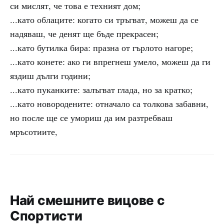
си мислят, че това е техният дом;
...като облаците: когато си тръгват, можеш да се
надяваш, че денят ще бъде прекрасен;
...като бутилка бира: празна от гърлото нагоре;
...като конете: ако ги впрегнеш умело, можеш да ги
яздиш дълги години;
...като пуканките: залъгват глада, но за кратко;
...като новородените: отначало са толкова забавни,
но после ще се умориш да им разтребваш
мръсотиите,
Най смешните вицове с
Спортисти