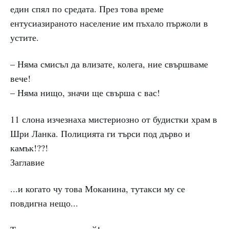
един спял по средата. През това време
ентусиазираното население им пъхало пържоли в
устите.
– Няма смисъл да влизате, колега, ние свършваме
вече!
– Няма нищо, значи ще свърша с вас!
11 слона изчезнаха мистериозно от будистки храм в
Шри Ланка. Полицията ги търси под дърво и
камък!??!
Заглавие
...и когато чу това Моканина, тутакси му се
повдигна нещо...