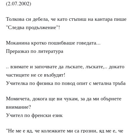
(2.07.2002)
Толкова си дебела, че като стъпиш на кантара пише
"Следва продължение"!
Моканина кротко пошибваше говедата...
Преразказ по литература
.. взимате и започвате да лъскате, лъскате,.. докато
частиците не се възбудят!
Учителка по физика по повод опит с метална тръба
Момичета, докога ще ви чукам, за да ми обърнете
внимание?
Учител по френски език
"Не ме е яд, че колежките ми са грозни, яд ме е, че