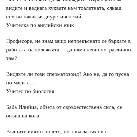
видите и веднага хуквате към тоалетната, сякаш
съм ви някакъв диуретичен чай
Учителка по английски език
Професоре, не знам защо непрекъснато се бъркате в
работата на колежката.... да няма нещо по–различно
там?
Видяхте ли този сперматозоид? Ако не, да го пусна
по масите...
Учител по биология
Баба Илийца, обзета от свръхестествена сила, се
опъна на кола
Вълците вият в полето, но това за тях си е