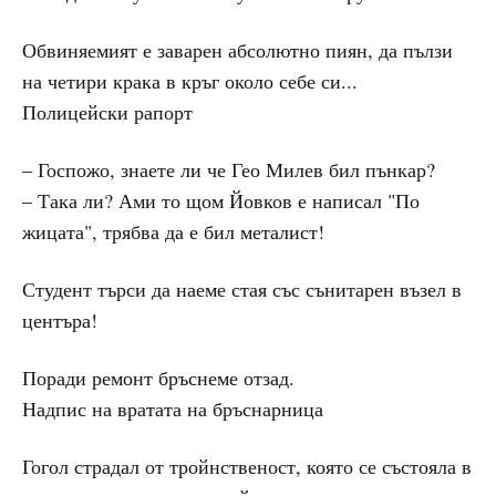
Обвиняемият е заварен абсолютно пиян, да пълзи
на четири крака в кръг около себе си...
Полицейски рапорт
– Госпожо, знаете ли че Гео Милев бил пънкар?
– Така ли? Ами то щом Йовков е написал "По
жицата", трябва да е бил металист!
Студент търси да наеме стая със сънитарен възел в
центъра!
Поради ремонт бръснеме отзад.
Надпис на вратата на бръснарница
Гогол страдал от тройнственост, която се състояла в