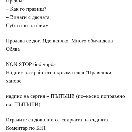
Превод:
– Как го правиш?
– Винаги с дясната.
Субтитри на филм
Продава се дог. Яде всичко. Много обича деца
Обява
NON STOP боб чорба
Надпис на крайпътна кръчма след "Правешки
ханове
надпис на сергия – ПЪПЪШЕ (по–късно поправено
на: ПЪПЪШИ)
Играчите са доволни от свирката на съдията...
Коментар по БНТ