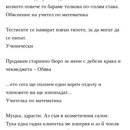
колкото повече го бараме толкова по–голям става.
Обяснение на учител по математика
Тестисите се намират извън тялото, за да могат да
се пипат.
Ученически
Продавам старинно бюро за жени с дебели крака и
чекмеджета – Обява
...ето сега ще пъхнем един корен отдолу и
членовете ви ще изпопадат...
Учителка по математика
Муцка, здрасти. Аз съм в козметичния салон.
Тука една гадна клиентка ме изнервя и аз й чопля