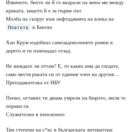
Извинете, бихте ли й го вкарали на жена ми между
краката, защото й е за първи път.
Молба на съпруг към лифтаджията на влека на
в Банско
Платото
Хан Крум издебнал самозадоволените ромеи в
дерето и ги изненадал отзад.
Не виждате ли оттам? Е, то какво има да гледате,
само местя ръката си от единия член на другия....
Преподавателка от НБУ
Пенке, оставих ти двама умрели на бюрото, моля те
оправи ги.
Служителки в пенсионно
Три степени на с*кс в българската литература: