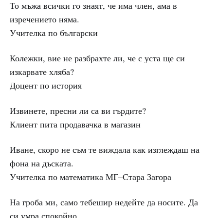
То мъжа всички го знаят, че има член, ама в
изречението няма.
Учителка по български
Колежки, вие не разбрахте ли, че с уста ще си
изкарвате хляба?
Доцент по история
Извинете, пресни ли са ви гърдите?
Клиент пита продавачка в магазин
Иване, скоро не съм те виждала как изглеждаш на
фона на дъската.
Учителка по математика МГ–Стара Загора
На гроба ми, само тебешир недейте да носите. Да
си умра спокойно.