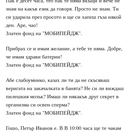
Пак е десет часа, теб пак те няма вкъщи и вече не
знам на какъв език да говоря. Просто не знам. Ти
си ударила през просото и ще си хапеш гъза някой
ден. Аре, чао!
Златен фонд на "МОБИПЕЙДЖ".
Прибрах се и имам желание, а тебе те няма. Добре,
че имам здрави батерии!
Златен фонд на "МОБИПЕЙДЖ".
Абе слабоумнико, казах ли ти да не скъсяваш
веригата на закачалката в банята? Не си ли виждаш
пилешкия мозък? Имаш ли някакъв друг секрет в
организма си освен сперма?
Златен фонд на "МОБИПЕЙДЖ".
Гошо, Петър Иванов е. В В 10:00 часа ще те чакам