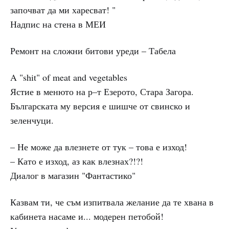
започват да ми харесват! "
Надпис на стена в МЕИ
Ремонт на сложни битови уреди – Табела
A "shit" of meat and vegetables
Ястие в менюто на р–т Езерото, Стара Загора.
Българската му версия е шишче от свинско и
зеленчуци.
– Не може да влезнете от тук – това е изход!
– Като е изход, аз как влезнах?!?!
Диалог в магазин "Фантастико"
Казвам ти, че съм изпитвала желание да те хвана в
кабинета насаме и... модерен петобой!