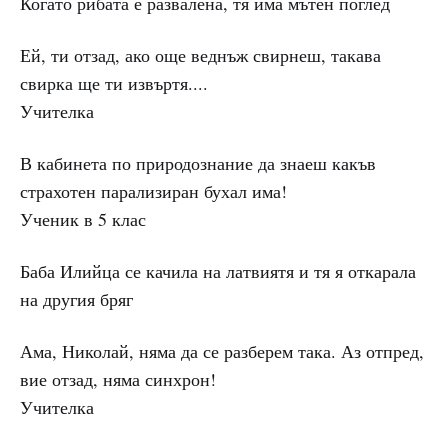
Когато рибата е развалена, тя има мътен поглед
Ей, ти отзад, ако още веднъж свирнеш, такава
свирка ще ти извъртя....
Учителка
В кабинета по природознание да знаеш какъв
страхотен парализиран бухал има!
Ученик в 5 клас
Баба Илийца се качила на латвиятя и тя я откарала
на другия бряг
Ама, Николай, няма да се разберем така. Аз отпред,
вие отзад, няма синхрон!
Учителка