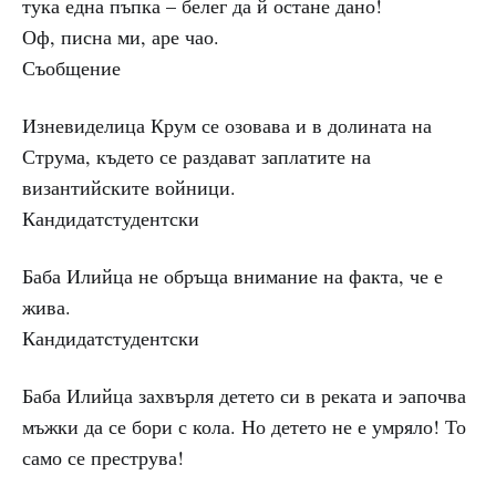
тука една пъпка – белег да й остане дано!
Оф, писна ми, аре чао.
Съобщение
Изневиделица Крум се озовава и в долината на
Струма, където се раздават заплатите на
византийските войници.
Кандидатстудентски
Баба Илийца не обръща внимание на факта, че е
жива.
Кандидатстудентски
Баба Илийца захвърля детето си в реката и эапочва
мъжки да се бори с кола. Но детето не е умряло! То
само се преструва!