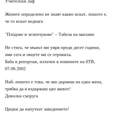
Учителски лаф
Жените определено не знаят какво искат, лошото е,
че го искат веднага
"Плодове и зеленчукове" – Табела на магазин
Не стига, че мъжът ми умря преди десет години,
ами сега и овцете ми се отровиха.
Баба в репортаж, излъчен в новините на бТВ,
07.06.2002
Най–лошото е това, че ако държиш на една жена,
трябва да я издържаш цял живот!
Доволна съпруга
Цицки да напуткат заведението!