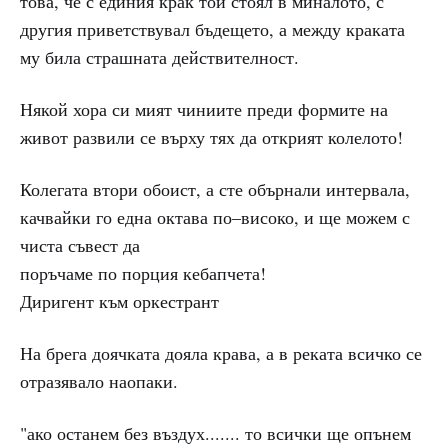
това, че с единия крак той стоял в миналото, с
другия приветствувал бъдещето, а между краката
му била страшната действителност.
Някой хора си мият чиниите преди формите на
живот развили се върху тях да открият колелото!
Колегата втори обоист, а сте обърнали интервала,
качвайки го една октава по–високо, и ще можем с
чиста съвест да
поръчаме по порция кебапчета!
Диригент към оркестрант
На брега доячката дояла крава, а в реката всичко се
отразявало наопаки.
"ако останем без въздух....... то всички ще опънем