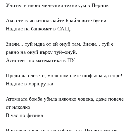
Учител в икономическия техникум в Перник
Ако сте сляп използвайте Брайловите букви.
Надпис на банкомат в САЩ.
Значи... туй идва от ей онуй там. Значи... туй е
равно на онуй върху туй–онуй.
Асистент по математика в ПУ
Преди да слезете, моля помолете шофьора да спре!
Надпис в маршрутка
Атомната бомба убила няколко човека, даже повече
от няколко
В час по физика
Вие вече почвате да ме обиждате. Първо като ме