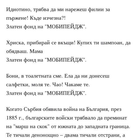
Идиотино, трябва да ми нарежеш филии за
пържене! Къде изчезна?!
Златен фонд на "МОБИПЕЙДЖ".
Хриска, прибирай се вкъщи! Купих ти шампоан, да
обядваш. Мама
Златен фонд на "МОБИПЕЙДЖ".
Бони, в тоалетната сме. Ела да ни донесеш
салфетки, моля те. Чао! Чакаме те.
Златен фонд на "МОБИПЕЙДЖ".
Когато Сърбия обявила война на България, през
1885 г., българските войски трябвало да преминат
на "марш на скок" от южната до западната граница.
Те тичали денонощно – двама тичали отстрани, а