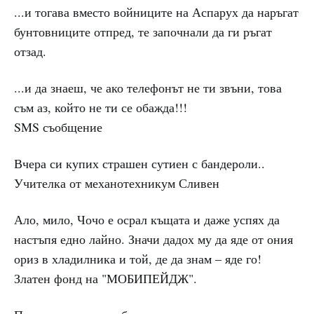
...и тогава вместо войниците на Аспарух да наръгат
бунтовниците отпред, те започнали да ги ръгат
отзад.
...и да знаеш, че ако телефонът не ти звъни, това
съм аз, който не ти се обажда!!!
SMS съобщение
Вчера си купих страшен сутиен с бандероли..
Учителка от механотехникум Сливен
Ало, мило, Чочо е осрал къщата и даже успях да
настъпя едно лайно. Значи дадох му да яде от ония
ориз в хладилника и той, де да знам – яде го!
Златен фонд на "МОБИПЕЙДЖ".