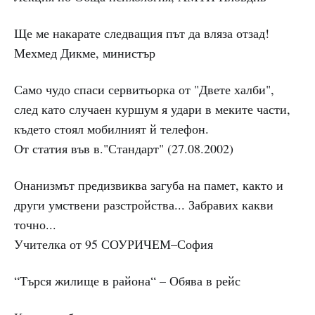
Ще ме накарате следващия път да вляза отзад!
Мехмед Дикме, министър
Само чудо спаси сервитьорка от "Двете халби",
след като случаен куршум я удари в меките части,
където стоял мобилният й телефон.
От статия във в."Стандарт" (27.08.2002)
Онанизмът предизвиква загуба на памет, както и
други умствени разстройства... Забравих какви
точно...
Учителка от 95 СОУРИЧЕМ–София
“Търся жилище в района“ – Обява в рейс