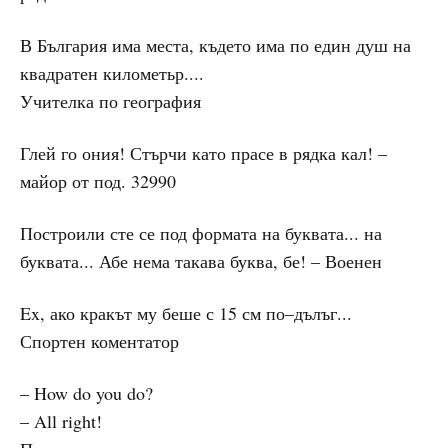
В България има места, където има по един душ на
квадратен километьр....
Учителка по география
Глей го ония! Стърчи като прасе в рядка кал! –
майор от под. 32990
Построили сте се под формата на буквата... на
буквата... Абе нема такава буква, бе! – Военен
Ex, ако кракът му беше с 15 см по–дълъг...
Спортен коментатор
– How do you do?
– All right!