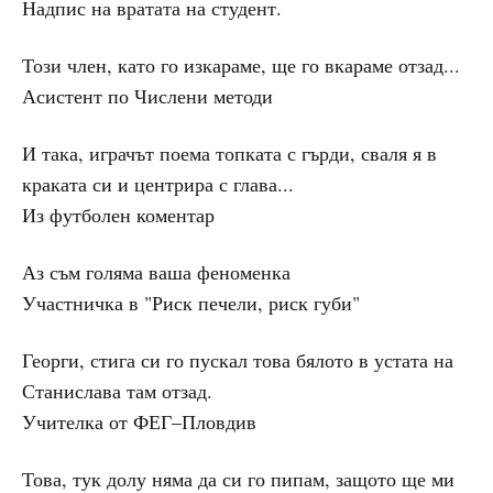
Надпис на вратата на студент.
Този член, като го изкараме, ще го вкараме отзад...
Асистент по Числени методи
И така, играчът поема топката с гърди, сваля я в
краката си и центрира с глава...
Из футболен коментар
Аз съм голяма ваша феноменка
Участничка в "Риск печели, риск губи"
Георги, стига си го пускал това бялото в устата на
Станислава там отзад.
Учителка от ФЕГ–Пловдив
Това, тук долу няма да си го пипам, защото ще ми