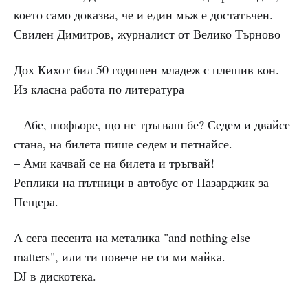
което само доказва, че и един мъж е достатъчен.
Свилен Димитров, журналист от Велико Търново
Дох Кихот бил 50 годишен младеж с плешив кон.
Из класна работа по литература
– Абе, шофьоре, що не тръгваш бе? Седем и двайсе
стана, на билета пише седем и петнайсе.
– Ами качвай се на билета и тръгвай!
Реплики на пътници в автобус от Пазарджик за
Пещера.
A сега песента на металика "and nothing else
matters", или ти повече не си ми майка.
DJ в дискотека.