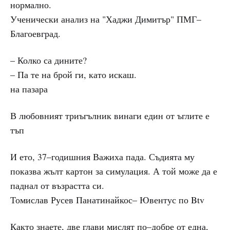
нормално.
Ученически анализ на "Хаджи Димитър" ПМГ–
Благоевград.
– Колко са дините?
– Па те на брой ги, като искаш.
на пазара
В любовният триъгълник винаги един от ъглите е
тъп
И ето, 37–годишния Важиха пада. Съдията му
показва жълт картон за симулация. А той може да е
паднал от възрастта си.
Томислав Русев Панатинайкос– Ювентус по Btv
Както знаете, две глави мислят по–добре от една,