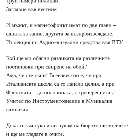
Труп намери полицай!
Заглавие във вестник
И мъжът, и магнетофонът имат по две глави –
едната за запис, другата за възпроизвеждане.
Из лекция по Аудио–визуални средства във ВТУ
Кой ще ми обясни разликата на различните
постановки при свирене на обой?
Ама, че сте тъпи! Всеизвестно е, че при
Италианскта школа са го лапали целия, а при
Френската – до половината, с треперещ език!
Учител по Инструментознание в Музикална
гимназия
Докато съм тука и ви чукам на бюрото ще мълчите
и ще ме гледате в очите.