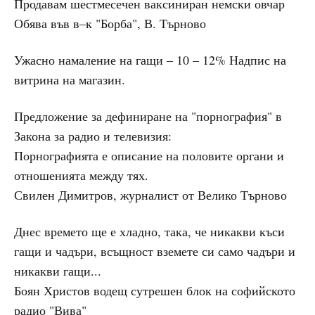
Продавам шестмесечен ваксиниран немски овчар
Обява във в–к "Борба", В. Търново
Ужасно намаление на гащи – 10 – 12% Надпис на
витрина на магазин.
Предложение за дефиниране на "порнография" в
Закона за радио и телевизия:
Порнографията е описание на половите органи и
отношенията между тях.
Свилен Димитров, журналист от Велико Търново
Днес времето ще е хладно, така, че никакви къси
гащи и чадъри, всъщност вземете си само чадъри и
никакви гащи...
Боян Христов водещ сутрешен блок на софийското
радио "Вива"