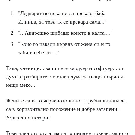
"Лодкарят не искаше да прекара баба
Илийца, за това тя се прекара сама..."
"...Андрешко шибаше конете в калта...."
"Кочо го извади кървав от жена си и го
заби в себе си!..."
Така, ученици... запишете хардуер и софтуер... от
думите разбирате, че става дума за нещо твърдо и
нещо меко...
Жените са като червеното вино – трябва винаги да
са в хоризонтално положение и добре затапени.
Учител по история
Този член отдолу няма да го пипаме повече, защото