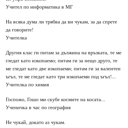
Учител по информатика в МГ
На всяка дума ли трябва да ви чукам, за да спрете
да говорите!
Учителка
Другия клас ги питам за дължина на връзката, те ме
гледат като изкопаемо; питам ги за нещо друго, те
ме гледат като две изкопаеми; питам ги за валентен
ъгъл, те ме гледат като три изкопаеми под ъгъл!...
Учителка по химия
Госпожо, Гошо ми скубе космите на косата...
Ученичка в час по география
Не чукай, докато аз чукам.