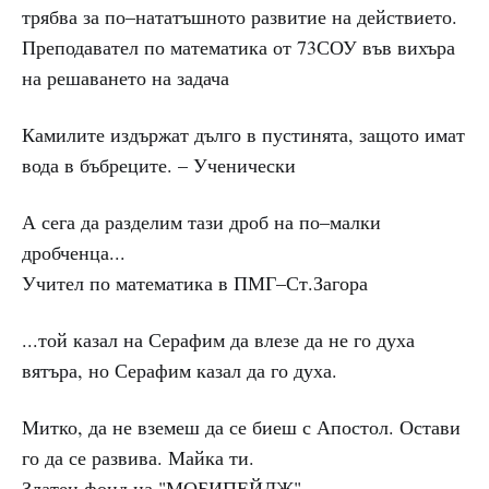
трябва за по–нататъшното развитие на действието.
Преподавател по математика от 73СОУ във вихъра
на решаването на задача
Камилите издържат дълго в пустинята, защото имат
вода в бъбреците. – Ученически
А сега да разделим тази дроб на по–малки
дробченца...
Учител по математика в ПМГ–Ст.Загора
...той казал на Серафим да влезе да не го духа
вятъра, но Серафим казал да го духа.
Митко, да не вземеш да се биеш с Апостол. Остави
го да се развива. Майка ти.
Златен фонд на "МОБИПЕЙДЖ".