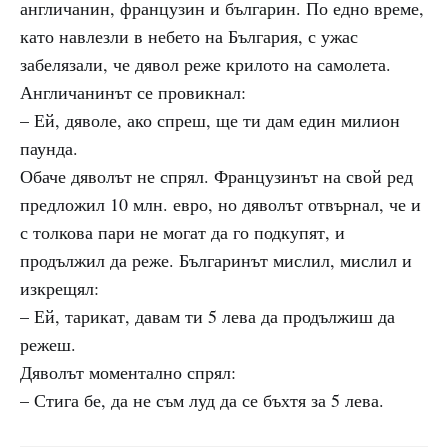
англичанин, французин и българин. По едно време,
като навлезли в небето на България, с ужас
забелязали, че дявол реже крилото на самолета.
Англичанинът се провикнал:
– Ей, дяволе, ако спреш, ще ти дам един милион
паунда.
Обаче дяволът не спрял. Французинът на свой ред
предложил 10 млн. евро, но дяволът отвърнал, че и
с толкова пари не могат да го подкупят, и
продължил да реже. Българинът мислил, мислил и
изкрещял:
– Ей, тарикат, давам ти 5 лева да продължиш да
режеш.
Дяволът моментално спрял:
– Стига бе, да не съм луд да се бъхтя за 5 лева.