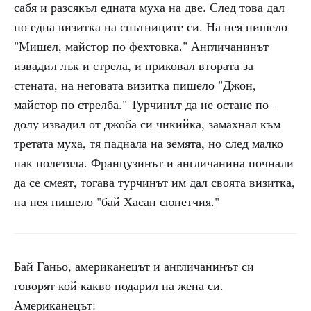
сабя и разсякъл едната муха на две. След това дал
по една визитка на спътниците си. На нея пишело
"Мишел, майстор по фехтовка." Англичанинът
извадил лък и стрела, и приковал втората за
стената, на неговата визитка пишело "Джон,
майстор по стрелба." Турчинът да не остане по–
долу извадил от джоба си чикийка, замахнал към
третата муха, тя паднала на земята, но след малко
пак полетяла. Французинът и англичанина почнали
да се смеят, тогава турчинът им дал своята визитка,
на нея пишело "бай Хасан сюнетчия."
Бай Ганьо, американецът и англичанинът си
говорят кой какво подарил на жена си.
Американецът: