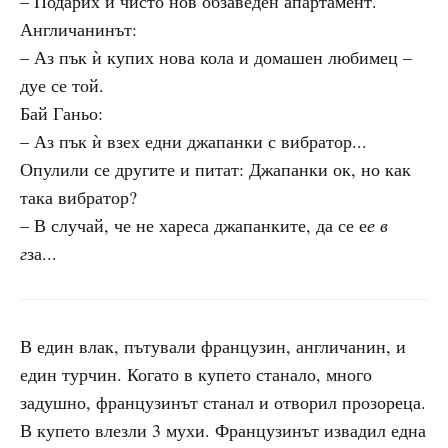
– Подарих ѝ чисто нов обзаведен апартамент.
Англичанинът:
– Аз пък ѝ купих нова кола и домашен любимец –
дуе се той.
Бай Ганьо:
– Аз пък ѝ взех едни джапанки с вибратор...
Опулили се другите и питат: Джапанки ок, но как
така вибратор?
– В случай, че не хареса джапанките, да се е
е в
г
за...
В един влак, пътували французин, англичанин, и
един турчин. Когато в купето станало, много
задушно, французинът станал и отворил прозореца.
В купето влезли 3 мухи. Французинът извадил една