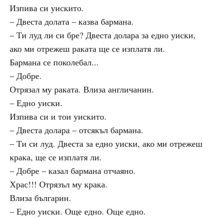
Изпива си уискито.
– Двеста долата – казва бармана.
– Ти луд ли си бре? Двеста долара за едно уиски,
ако ми отрежеш раката ще се изплатя ли.
Бармана се поколебал...
– Добре.
Отрязал му раката. Влиза англичанин.
– Едно уиски.
Изпива си и тои уискито.
– Двеста долара – отсякъл бармана.
– Ти си луд. Двеста за едно уиски, ако ми отрежеш
крака, ще се изплатя ли.
– Добре – казал бармана отчаяно.
Храс!!! Отрязъл му крака.
Влиза българин.
– Едно уиски. Още едно. Още едно.