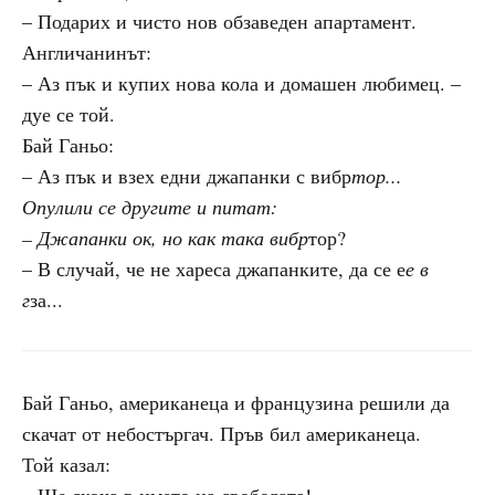
– Подарих и чисто нов обзаведен апартамент.
Англичанинът:
– Аз пък и купих нова кола и домашен любимец. –
дуе се той.
Бай Ганьо:
– Аз пък и взех едни джапанки с вибр
тор...
Опулили се другите и питат:
– Джапанки ок, но как така вибр
тор?
– В случай, че не хареса джапанките, да се е
е в
г
за...
Бай Ганьо, американеца и французина решили да
скачат от небостъргач. Пръв бил американеца.
Той казал: