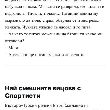
набучкал с ножа. Мечката се разярила, скочила и ги
подгонила. Тичали, тичали... На англичанина му
омръзнало да тича, спрял, обърнал се и застрелял
мечката. Чукчата ужасно се ядосал и го пита:
– Аз като те питах можеш ли да бягаш ти какво ми
отговори?
– Мога.
– А сега, ти ще носиш мечката до селото.
Най смешните вицове с
Спортисти
Българо–Турски речник Error! (заглавие на