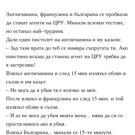
Англичанина, французина и българина се пробвали
да станат агенти на ЦРУ. Минали всички тестове,
но останал най–трудния.
Дали един пистолет на англичанина и му казали:
– Зад тази врата до теб се намира съпругата ти. Ако
наистина искаш да станеш агент на ЦРУ трябва да
я застреляш!
Влязъл англичанина и след 15 мин излязъл облян в
сълзи и им казал:
– Не мога да я убия тя е всичко за мен.
После влязъл и французина но след 15 мин. и той
излязъл облян в сълзи.
– И аз не мога да убия моята жена... няма да си го
простя никога ако я убия.
Влязъл Българина... минали се 15–те минути.