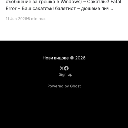
съобщение за грешка в Windows) – Сакатлък! Fatal
Error – Баш сакатлък! балетист – дюшеме пич
граната – барут кюфте бизнесмен – чалъм ефенди
11 Jun 2026
5 min read
Война и мир – Патаклама и рахатлък Cancel –
сектир пионерче – кърмъзъ пешкир пишлеме
Площад “Славейков” – Чурулик мегдан не дразни
дявола – дур базик шаркан бабана сакатлък Двама
Нови вицове
© 2026
Sign up
Powered by Ghost