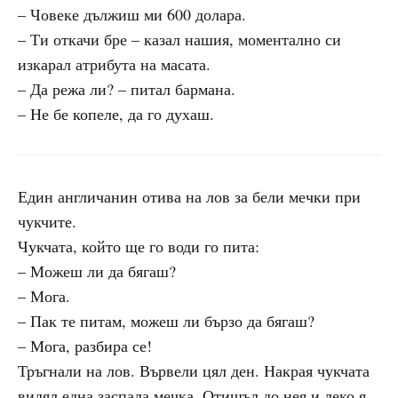
– Човеке дължиш ми 600 долара.
– Ти откачи бре – казал нашия, моментално си
изкарал атрибута на масата.
– Да режа ли? – питал бармана.
– Не бе копеле, да го духаш.
Един англичанин отива на лов за бели мечки при
чукчите.
Чукчата, който ще го води го пита:
– Можеш ли да бягаш?
– Мога.
– Пак те питам, можеш ли бързо да бягаш?
– Мога, разбира се!
Тръгнали на лов. Вървели цял ден. Накрая чукчата
видял една заспала мечка. Отишъл до нея и леко я