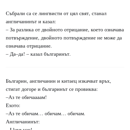
Събрали са се лингвисти от цял свят, станал
англичанинът и казал:
– За разлика от двойното отрицание, което означава
потвърждение, двойното потвърждение не може да
означава отрицание.
– Да–да! – казал българинът.
Българин, англичанин и китаец изкачват връх,
стигат догоре и българинът се провиква:
–Аз те обичаааам!
Ехото:
–Аз те обичам… обичам… обичам.
Англичанинът:
– I love you!