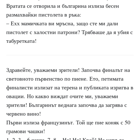
Вратата се отворила и българина излиза бесен
размахвайки пистолета в ръка:
– Ехх мамичката ви мръсна, защо сте ми дали
пистолет с халостни патрони? Трябваше да я убия с
табуретката!
Здравейте, уважаеми зрители! Започва финалът на
световното първенство по пиене. Ето, петимата
финалисти излизат на терена и публиката изригва в
овации. Но какво виждат очите ми, уважаеми
зрители! Българинът веднага започва да загрява с
червено вино!
Първи излиза французинът. Той ще пие коняк с 50
грамови чашки!
1, 2, 3... 6 чаши, 7, 8... Не! Не! Край! Не успя да