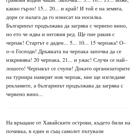
какво гърло! 15... 20... и край! И той е на земята,
дори се налага да го изнесат на носилка.
Българинът продължава да загрява с червено вино,
но ето че идва и неговия ред. Ще пие ракия с
черпак! Стартът е даден... 5... 10... 15 черпака! О–
о–о Господи! Дръжката на черпака започва да се
изкривява! 20 черпака, 21... и ужас! Случи се най–
лошото! Черпакът се счупи! Докато организаторите
на турнира намерят нов черпак, ние ще изгледаме
рекламите, а българинът продължава да загрява с
червено вино...
На връщане от Хавайските острови, където били на
почивка, в един и същ самолет пътували