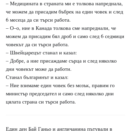
– Медицината в страната ми е толкова напреднала,
че можем да присадим бъбрек на един човек и след
6 месеца да си търси работа.
– О–о, ние в Канада толкова сме напреднали, че
можем да присадим бял дроб и само след 6 седмици
човекът да си търси работа.
– Швейцарецът станал и казал:
– Добре, а ние присаждаме сърца и след няколко
дни човекът може да работи.
Станал българинът и казал:
– Ние взимаме един човек без мозък, правим го
министър председател и само след няколко дни
цялата страна си търси работа.
Един ден Бай Ганьо и англичанина пътували в