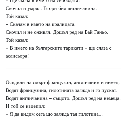
– Ще скоча в името на свободата!
Скочил и умрял. Втори бил англичанина.
Той казал:
– Скачам в името на кралицата.
Скочил и не оживял. Дошъл ред на Бай Ганьо.
Той казал:
– В името на българските тарикати – ще сляза с
асансьора!
Осъдили на смърт французин, англичанин и немец.
Водят французина, гилотината заяжда и го пускат.
Водят англичанина – същото. Дошъл ред на немеца.
И той се изцепил:
– Я да видим сега що заяжда тая гилотина...