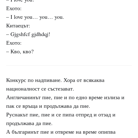
Ехото:
– I love you… you… you.
Китаецът:
– Gjgshfcf gjdhdqj!
Ехото:
– Кво, кво?
Конкурс по надпиване. Хора от всякаква
националност се състезават.
Англичанинът пие, пие и по едно време излиза и
пак се връща и продължава да пие.
Руснакът пие, пие и се пипа отпред и отзад и
продължава да пие.
А българинът пие и отвреме на време опипва