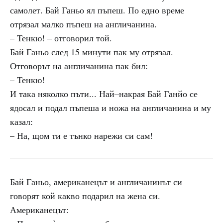
самолет. Бай Ганьо ял пъпеш. По едно време
отрязал малко пъпеш на англичанина.
– Тенкю! – отговорил той.
Бай Ганьо след 15 минути пак му отрязал.
Отговорът на англичанина пак бил:
– Тенкю!
И така няколко пъти... Най–накрая Бай Ганйо се
ядосал и подал пъпеша и ножа на англичанина и му
казал:
– На, щом ти е тънко нарежи си сам!
Бай Ганьо, американецът и англичанинът си
говорят кой какво подарил на жена си.
Американецът: