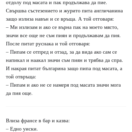
отдолу под масата и пак продължава да пие.
Свършва състезението и журито пита англичанина
защо излиза навън и се връща. А той отговаря:
– Ми излизам и ако се върна пак на моето място,
значи все още не съм пиян и продължавам да пия.
После питат руснака и той отговаря:
– Пипам се отпред и отзад, за да вида ако сам се
напикал и наакал значи съм пиян и трябва да спра.
И накрая питат българина защо пипа под масата, а
той отвръща:
– Пипам и ако не се намеря под масата значи мога
да пия още.
Влиза франсе в бар и казва:
– Едно уиски.