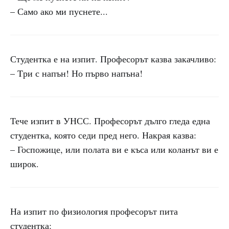
– Само ако ми пуснете...
Студентка е на изпит. Професорът казва закачливо:
– Tри с напън! Но първо напъна!
Тече изпит в УНСС. Професорът дълго гледа една
студентка, която седи пред него. Накрая казва:
– Госпожице, или полата ви е къса или коланът ви е
широк.
На изпит по физиология професорът пита
студентка: