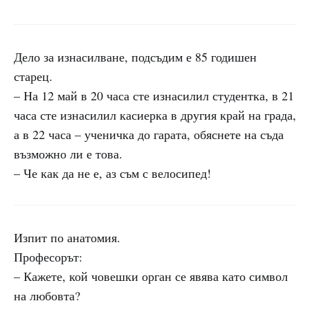
Дело за изнасилване, подсъдим е 85 годишен
старец.
– На 12 май в 20 часа сте изнасилил студентка, в 21
часа сте изнасилил касиерка в другия край на града,
а в 22 часа – ученичка до гарата, обяснете на съда
възможно ли е това.
– Че как да не е, аз съм с велосипед!
Изпит по анатомия.
Професорът:
– Кажете, кой човешки орган се явява като символ
на любовта?