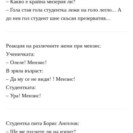
– Какво е крайна мизерия ли?
– Гола стая гола студентка лежи на голо легло... А
до нея гол студент шие скъсан презерватив...
Реакция на различните жени при мензис.
Ученичката:
– Олеле! Мензис!
В зряла възраст:
– Да му се не види! ! Мензис!
Студентката:
– Ура! Мензис!
Студентка пита Борис Ангелов:
– Ще ме пуснете ли на изпит?