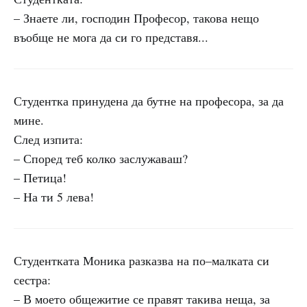
– Знаете ли, господин Професор, такова нещо
въобще не мога да си го представя...
Студентка принудена да бутне на професора, за да
мине.
След изпита:
– Според теб колко заслужаваш?
– Петица!
– На ти 5 лева!
Студентката Моника разказва на по–малката си
сестра:
– В моето общежитие се правят такива неща, за