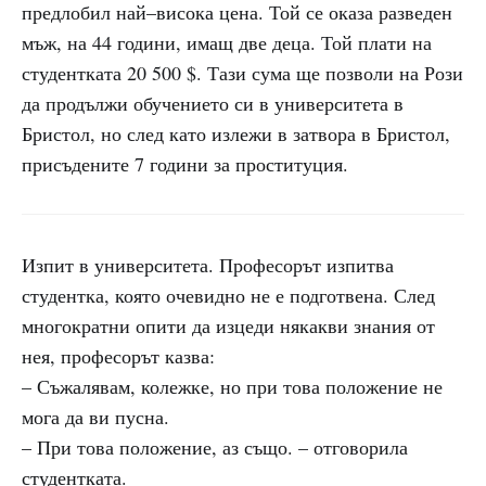
предлобил най–висока цена. Той се оказа разведен
мъж, на 44 години, имащ две деца. Той плати на
студентката 20 500 $. Тази сума ще позволи на Рози
да продължи обучението си в университета в
Бристол, но след като излежи в затвора в Бристол,
присъдените 7 години за проституция.
Изпит в университета. Професорът изпитва
студентка, която очевидно не е подготвена. След
многократни опити да изцеди някакви знания от
нея, професорът казва:
– Съжалявам, колежке, но при това положение не
мога да ви пусна.
– При това положение, аз също. – отговорила
студентката.