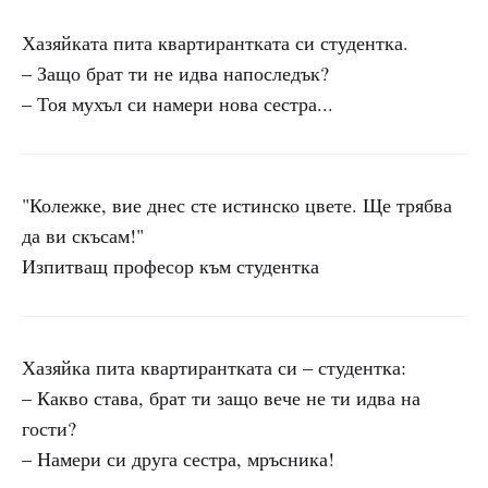
Хазяйката пита квартирантката си студентка.
– Защо брат ти не идва напоследък?
– Тоя мухъл си намери нова сестра...
"Колежке, вие днес сте истинско цвете. Ще трябва
да ви скъсам!"
Изпитващ професор към студентка
Хазяйка пита квартирантката си – студентка:
– Какво става, брат ти защо вече не ти идва на
гости?
– Намери си друга сестра, мръсника!