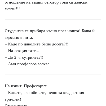
отношение на вашия отговор това са женски
мечти!!!
Студентка се прибира късно през нощта! Баща й
ядосано я пита:
– Къде по дяволите беше досега?!!
– На лекция тате...
– До 2 ч. сутринта?!!
– Ами професора заеква...
На изпит. Професорът:
– Кажете, ако обичате, нещо за квадратния
тричлен!
Студентката: