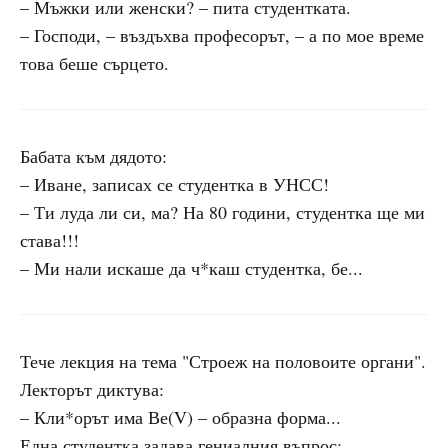
– Мъжки или женски? – пита студентката.
– Господи, – въздъхва професорът, – а по мое време
това беше сърцето.
Бабата към дядото:
– Иване, записах се студентка в УНСС!
– Ти луда ли си, ма? На 80 години, студентка ще ми
става!!!
– Ми нали искаше да ч*каш студентка, бе...
Тече лекция на тема "Строеж на половоите органи".
Лекторът диктува:
– Кли*орът има Ве(V) – образна форма...
Една студентка задава гениалния въпрос: