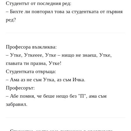
Студентът от последния ред:
– Бихте ли повторил това за студентката от първия
ред?
Професора възкликва:
– Утке, Уткееее, Утке – нищо не знаеш, Утке,
главата ти празна, Утке!
Студентката отвръща:
– Ама аз не съм Утка, аз съм Ичка.
Професорът:
– Абе помня, че беше нещо без "П", ама съм
забравил.