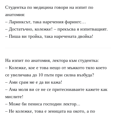
Студентка по медицина говори на изпит по
анатомия:
– Ларинксът, така наречения фарингс…
– Достатъчно, колежке! – прекъсва я изпитващият.
– Пиша ви тройка, така наречената двойка!
На изпит по анатомия, лектора към студентка:
– Колежке, кое е това нещо от мъжкото тяло което
се увеличава до 10 пъти при силна възбуда?
– Ами срам ме е да ви кажа!
– Ама моля ви се не се притесниаваите кажете как
мислите!
– Може би пениса господин лектор...
– Не колежке, това е зеницата на окото, а по