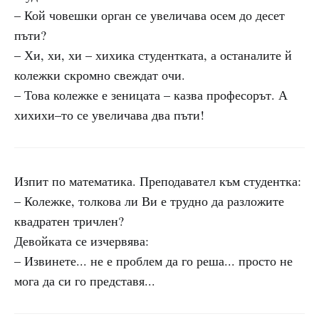
– Кой човешки орган се увеличава осем до десет
пъти?
– Хи, хи, хи – хихика студентката, а останалите й
колежки скромно свеждат очи.
– Това колежке е зеницата – казва професорът. А
хихихи–то се увеличава два пъти!
Изпит по математика. Преподавател към студентка:
– Колежке, толкова ли Ви е трудно да разложите
квадратен тричлен?
Девойката се изчервява:
– Извинете... не е проблем да го реша... просто не
мога да си го представя...