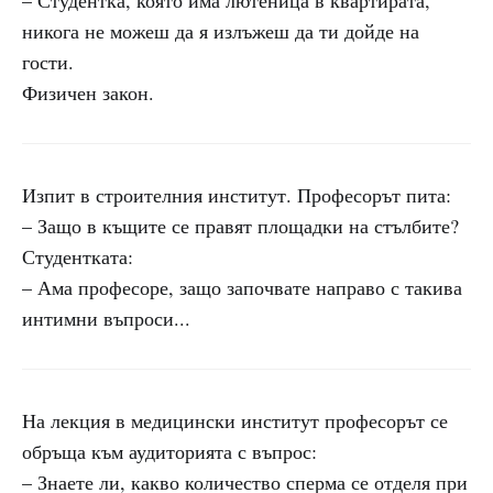
– Студентка, която има лютеница в квартирата,
никога не можеш да я излъжеш да ти дойде на
гости.
Физичен закон.
Изпит в строителния институт. Професорът пита:
– Защо в къщите се правят площадки на стълбите?
Студентката:
– Ама професоре, защо започвате направо с такива
интимни въпроси...
На лекция в медицински институт професорът се
обръща към аудиторията с въпрос:
– Знаете ли, какво количество сперма се отделя при