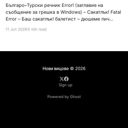
Българо–Турски речник Error! (заглавие на
съобщение за грешка в Windows) – Сакатлък! Fatal
Error – Баш сакатлък! балетист – дюшеме пич
граната – барут кюфте бизнесмен – чалъм ефенди
11 Jun 2026
5 min read
Война и мир – Патаклама и рахатлък Cancel –
сектир пионерче – кърмъзъ пешкир пишлеме
Площад “Славейков” – Чурулик мегдан не дразни
дявола – дур базик шаркан бабана сакатлък Двама
Нови вицове
© 2026
Sign up
Powered by Ghost