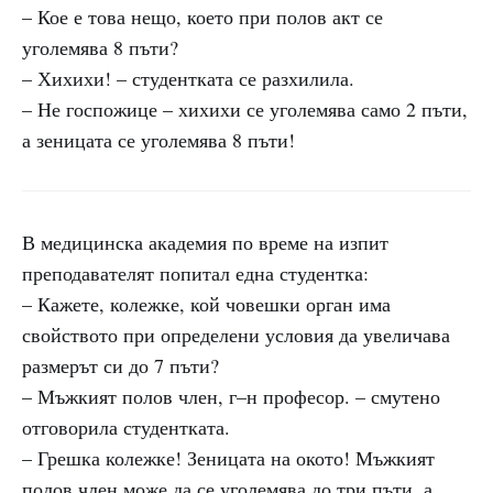
– Кое е това нещо, което при полов акт се
уголемява 8 пъти?
– Хихихи! – студентката се разхилила.
– Не госпожице – хихихи се уголемява само 2 пъти,
а зеницата се уголемява 8 пъти!
В медицинска академия по време на изпит
преподавателят попитал една студентка:
– Кажете, колежке, кой човешки орган има
свойството при определени условия да увеличава
размерът си до 7 пъти?
– Мъжкият полов член, г–н професор. – смутено
отговорила студентката.
– Грешка колежке! Зеницата на окото! Мъжкият
полов член може да се уголемява до три пъти, а