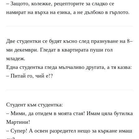
– Защото, колежке, рецепторите за сладко се
намират на върха на езика, а не дълбоко в гърлото.
Две студентки се будят късно след празнуване на 8–
ми декември. Гледат в квартирата пуши гол
младеж.
Една студентка гледа мълчаливо другата, а тя казва:
– Питай го, чий е!?
Студент към студентка:
– Мими, да отидем в моята стая! Имам цяла бутилка
Мартини!
– Супер! А освен разредител нещо за къркане имаш