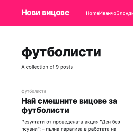
Нови вицове
Home
Иванчо
Блонд
футболисти
A collection of 9 posts
футболисти
Най смешните вицове за
футболисти
Резултати от проведената акция "Ден без
псувни": – пълна парализа в работата на