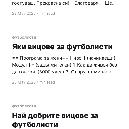
гостуваш. Прекрасна си! – Благодаря. – Ще
се представиш ли на нашите читатели? –
23 May 2026
7 min read
Ъммм... даа... казвам се Винченция, от
София, модел. – Мислех, че си родена в
Ямбол? – Да, но вече съм в столицата. – С
какво се занимаваш в момента? – Модел
футболисти
Яки вицове за футболисти
== Програма за жени== Ниво 1 (начинаещи)
Модул 1 – (задължителен) 1. Как да живея без
да говоря. (3000 часа) 2. Съпругът ми не е
мой татко. (1500 часа) 3. Как да използвам
23 May 2026
7 min read
думата "искам" възможно най–рядко. (3000
часа) 4. Как да живея без майка си когато
съм омъжена.
футболисти
Най добрите вицове за
футболисти