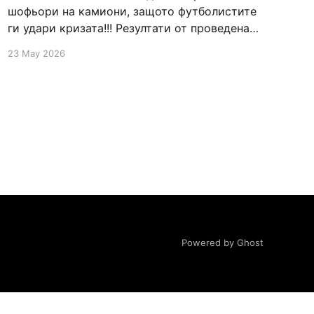
шофьори на камиони, защото футболистите
ги удари кризата!!! Резултати от проведената
акция "Ден без псувни": – Пълна парализа в
23 May 2026
работата на всички автосервизи. – Спрени
всички товаро–разтоварни и хамалски
операции. – Футболистите въобще не
разбраха указанията на треньора преди
мача. – Местните жители не можаха да
Powered by Ghost