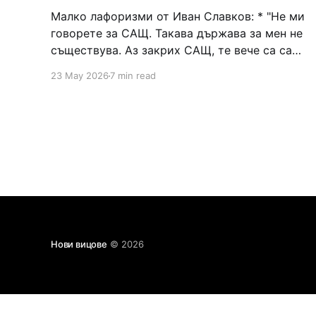
Малко лафоризми от Иван Славков: * "Не ми
говорете за САЩ. Такава държава за мен не
съществува. Аз закрих САЩ, те вече са само
военен полигон и производствено
23 May 2026
7 min read
предприятие." * "Не аз се ожених по сметка
за Людмила Живкова, а тя за мен, за да
получи софийско жителство – нали
Нови вицове
© 2026