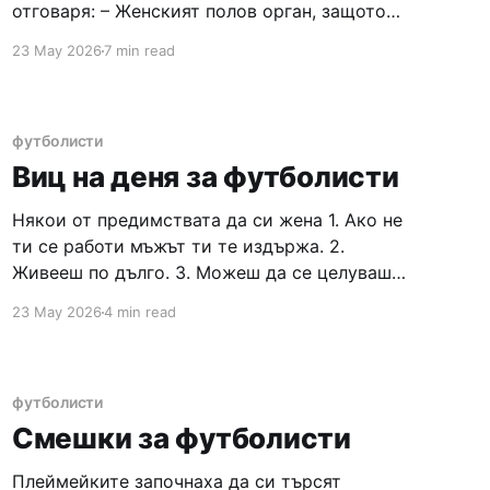
отговаря: – Женският полов орган, защото
спира две топки едновременно и изпива
23 May 2026
7 min read
мозъка на центърнападателя. Футболист
лежи на смъртното си ложе и повикал
съпугата си: – Скъпа, аз умирам, но да съм
спокоен, когато умирам, кажи ми
футболисти
изневерила ли
Виц на деня за футболисти
Някои от предимствата да си жена 1. Ако не
ти се работи мъжът ти те издържа. 2.
Живееш по дълго. 3. Можеш да се целуваш с
приятелките си без да се питаш какво си
23 May 2026
4 min read
мислят. 4. Половите ти органи не те
контролират. 5. Не се налага да се бръснеш
всеки
футболисти
Смешки за футболисти
Плеймейките започнаха да си търсят