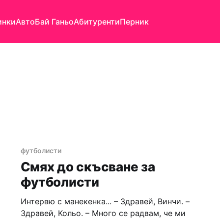
инки
Авто
Бай Ганьо
Абитуренти
Перник
футболисти
Смях до скъсване за
футболисти
Интервю с манекенка... – Здравей, Винчи. –
Здравей, Кольо. – Много се радвам, че ми