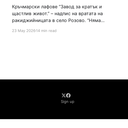
Кръчмарски лафове “Завод за кратък и
щастлив живот.” – надпис на вратата на
ракиджийницата в село Розово. “Няма
градус – няма радост!” – прозаично
23 May 2026
14 min read
кръчмарско мото и лаф. Т–то в радост не се
произнася. “Ако ми дадеш 100 лева назаем,
ще ти бъда длъжник цял живот.” – или казано
по друг начин, пари
Sign up