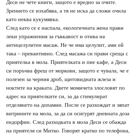
Деси не чете книги, защото е вредно за очите.
Зрението се изхабява, а тя не иска да сложи очила
като неква кукумявка.
След като се е наспала, екологичната жена прави
леки упражнения за гъвкавост и отива на
антицелулитен масаж. Не че има целулит, ами ей
така – превантивно. След масажа си прави среща с
приятелка в мола. Приятелката и пие кафе, а Деси
си поръчва фреш от моркови, защото е чувала, че е
полезен за черния дроб, щитовидната жлеза и
ноктите на краката. Двете момичета злословят по
адрес на приятелките си, за да стимулират
отделянето на допамин. После се разхождат и зяпат
витрините на мола, за да си осигурят дневната доза
ендорфин. След разходката в мола Деси се обажда
на приятеля си Митко. Говорят кратко по телефона,