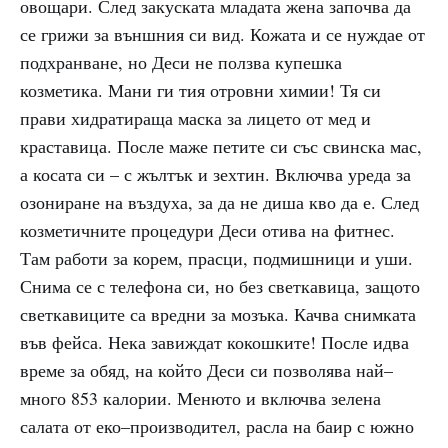
овощари. След закуската младата жена започва да
се грижи за външния си вид. Кожата и се нуждае от
подхранване, но Деси не ползва купешка
козметика. Мани ги тия отровни химии! Тя си
прави хидратираща маска за лицето от мед и
краставица. После маже петите си със свинска мас,
а косата си – с жълтък и зехтин. Включва уреда за
озониране на въздуха, за да не диша кво да е. След
козметичните процедури Деси отива на фитнес.
Там работи за корем, прасци, подмишници и уши.
Снима се с телефона си, но без светкавица, защото
светкавиците са вредни за мозъка. Качва снимката
във фейса. Нека завиждат кокошките! После идва
време за обяд, на който Деси си позволява най–
много 853 калории. Менюто и включва зелена
салата от еко–производител, расла на баир с южно