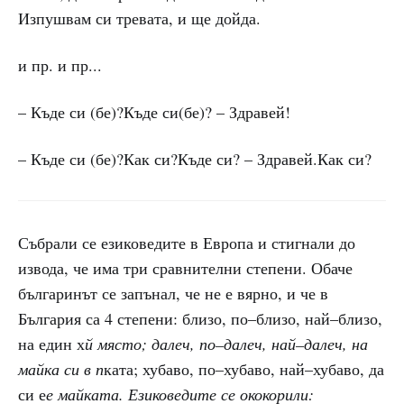
Изпушвам си тревата, и ще дойда.
и пр. и пр...
– Къде си (бе)?Къде си(бе)? – Здравей!
– Къде си (бе)?Как си?Къде си? – Здравей.Как си?
Събрали се езиковедите в Европа и стигнали до
извода, че има три сравнителни степени. Обаче
българинът се запънал, че не е вярно, и че в
България са 4 степени: близо, по–близо, най–близо,
на един х
й място; далеч, по–далеч, най–далеч, на
майка си в п
ката; хубаво, по–хубаво, най–хубаво, да
си е
е майката. Езиковедите се ококорили: