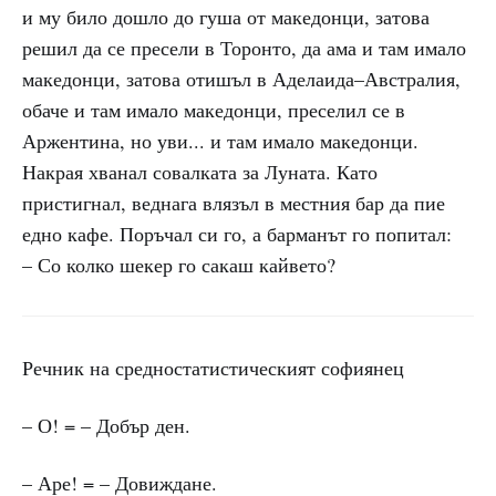
и му било дошло до гуша от македонци, затова
решил да се пресели в Торонто, да ама и там имало
македонци, затова отишъл в Аделаида–Австралия,
обаче и там имало македонци, преселил се в
Аржентина, но уви... и там имало македонци.
Накрая хванал совалката за Луната. Като
пристигнал, веднага влязъл в местния бар да пие
едно кафе. Поръчал си го, а барманът го попитал:
– Со колко шекер го сакаш кайвето?
Речник на средностатистическият софиянец
– О! = – Добър ден.
– Аре! = – Довиждане.