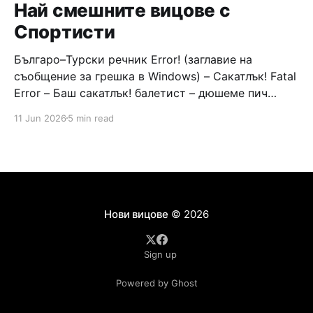
Най смешните вицове с
Спортисти
Българо–Турски речник Error! (заглавие на
съобщение за грешка в Windows) – Сакатлък! Fatal
Error – Баш сакатлък! балетист – дюшеме пич
граната – барут кюфте бизнесмен – чалъм ефенди
11 Jun 2026
5 min read
Война и мир – Патаклама и рахатлък Cancel –
сектир пионерче – кърмъзъ пешкир пишлеме
Площад “Славейков” – Чурулик мегдан не дразни
дявола – дур базик шаркан бабана сакатлък Двама
Нови вицове
© 2026
Sign up
Powered by Ghost