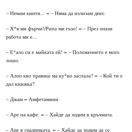
– Немам кинти... = – Няма да излизам днес.
– Х*я ми фърчи!/Рипа ми гъзо! = – През онази
работа ми е...
– Е*ало си е майката ей! = – Положението е мого
лошо.
– Алоо кво правиш ма ку*во заспала? = – Кой ти е
дал книжка?
– Джам = Амфетамини
– Аре на кафе. = – Хайде да ходим в кръчмата.
– Аре в градинката. = – Хайде да ходим да се