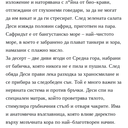
изложение и наторявана с л*йна от био–крави,
отглеждани от глухонеми говедари, за да не могат
да им викат и да ги стресират. След зелената салата
Деси изяжда половин сафрид, приготвен на пара.
Сафридът е от бангустанско море – най–чистото
море, в което е забранено да плават танкери и хора,
намазани с плажно масло.
За десерт – две диви ягоди от Средна гора, набрани
от бабичка, която никога не е пила и пушила. След
обяда Деси прави лека разходка за храносмилане и
се прибира за следобеден сън. Той е много важен за
нервната система и против бръчки. Деси спи на
специален матрак, който проветрява тялото,
стимулира гръбначния стълб и отваря чакрите. Има
и анатомична възглавница, която влияе директно
върху мозъчната кора по най–благотворен начин.