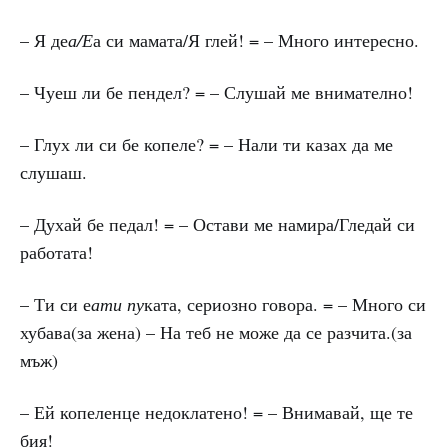
– Я де
а/Е
а си мамата/Я глей! = – Много интересно.
– Чуеш ли бе пендел? = – Слушай ме внимателно!
– Глух ли си бе копеле? = – Нали ти казах да ме
слушаш.
– Духай бе педал! = – Остави ме намира/Гледай си
работата!
– Ти си е
ати пу
ката, сериозно говора. = – Много си
хубава(за жена) – На теб не може да се разчита.(за
мъж)
– Ей копеленце недоклатено! = – Внимавай, ще те
бия!