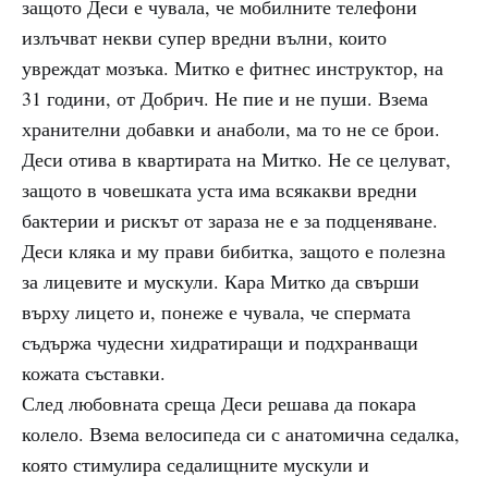
защото Деси е чувала, че мобилните телефони
излъчват некви супер вредни вълни, които
увреждат мозъка. Митко е фитнес инструктор, на
31 години, от Добрич. Не пие и не пуши. Взема
хранителни добавки и анаболи, ма то не се брои.
Деси отива в квартирата на Митко. Не се целуват,
защото в човешката уста има всякакви вредни
бактерии и рискът от зараза не е за подценяване.
Деси кляка и му прави бибитка, защото е полезна
за лицевите и мускули. Кара Митко да свърши
върху лицето и, понеже е чувала, че спермата
съдържа чудесни хидратиращи и подхранващи
кожата съставки.
След любовната среща Деси решава да покара
колело. Взема велосипеда си с анатомична седалка,
която стимулира седалищните мускули и