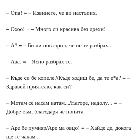
– Опа! = – Извинете, че ви настъпих.
– Охоо! = – Много си красива без дрехи!
– А? = – Би ли повторил, че не те разбрах...
– Ааа. = – Ясно разбрах те.
– Къде си бе копеле?/Къде ходиш бе, да те е*а? = –
Здравей приятелю, как си?
– Мотам се насам натам.../Нагоре, надолу... = –
Добре съм, благодаря че попита.
– Аре бе пумияр/Аре ма овцо! = – Хайде де, докога
ще те чакам...