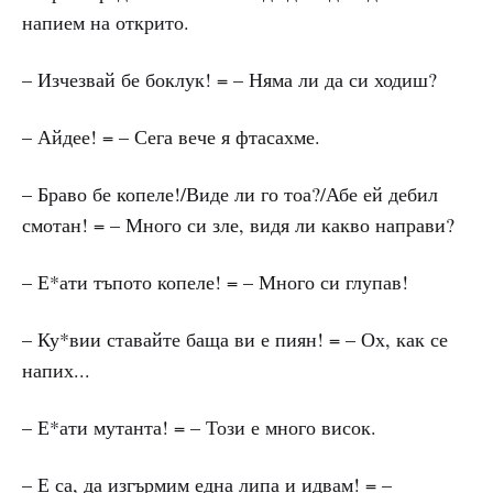
напием на открито.
– Изчезвай бе боклук! = – Няма ли да си ходиш?
– Айдее! = – Сега вече я фтасахме.
– Браво бе копеле!/Виде ли го тоа?/Абе ей дебил
смотан! = – Много си зле, видя ли какво направи?
– Е*ати тъпото копеле! = – Много си глупав!
– Ку*вии ставайте баща ви е пиян! = – Ох, как се
напих...
– Е*ати мутанта! = – Този е много висок.
– Е са, да изгърмим една липа и идвам! = –