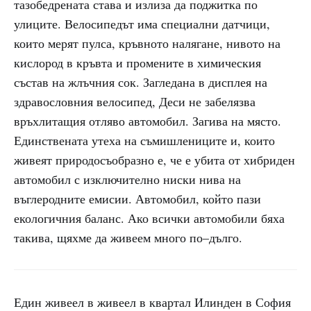
тазобедрената става и излиза да поджитка по
улиците. Велосипедът има специални датчици,
които мерят пулса, кръвното налягане, нивото на
кислород в кръвта и промените в химическия
състав на жлъчния сок. Загледана в дисплея на
здравословния велосипед, Деси не забелязва
връхлитащия отляво автомобил. Загива на място.
Единствената утеха на съмишлениците и, които
живеят природосъобразно е, че е убита от хибриден
автомобил с изключително ниски нива на
въглеродните емисии. Автомобил, който пази
екологичния баланс. Ако всички автомобили бяха
такива, щяхме да живеем много по–дълго.
Един живеел в живеел в квартал Илинден в София