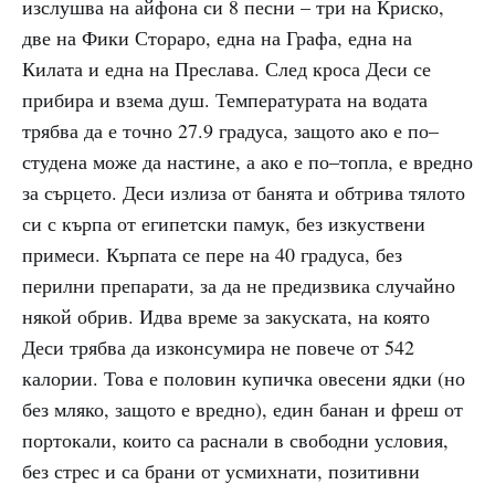
изслушва на айфона си 8 песни – три на Криско,
две на Фики Стораро, една на Графа, една на
Килата и една на Преслава. След кроса Деси се
прибира и взема душ. Температурата на водата
трябва да е точно 27.9 градуса, защото ако е по–
студена може да настине, а ако е по–топла, е вредно
за сърцето. Деси излиза от банята и обтрива тялото
си с кърпа от египетски памук, без изкуствени
примеси. Кърпата се пере на 40 градуса, без
перилни препарати, за да не предизвика случайно
някой обрив. Идва време за закуската, на която
Деси трябва да изконсумира не повече от 542
калории. Това е половин купичка овесени ядки (но
без мляко, защото е вредно), един банан и фреш от
портокали, които са раснали в свободни условия,
без стрес и са брани от усмихнати, позитивни