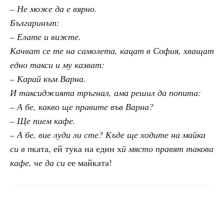
– Не може да е вярно.
Българинът:
– Елате и вижте.
Качват се те на самолета, кацат в София, хващат
едно такси и му казват:
– Карай към Варна.
И таксиджията тръгнал, ама решил да попита:
– А бе, какво ще правите във Варна?
– Ще пием кафе.
– А бе, вие луди ли сте? Къде ще ходите на майка
си в п
ката, ей тука на един х
й място правят такова
кафе, че да си е
е майката!