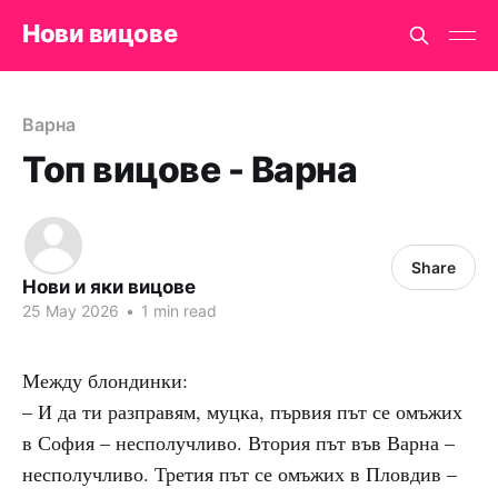
Нови вицове
Варна
Топ вицове - Варна
Share
Нови и яки вицове
25 May 2026
•
1 min read
Между блондинки:
– И да ти разправям, муцка, първия път се омъжих
в София – несполучливо. Втория път във Варна –
несполучливо. Третия път се омъжих в Пловдив –