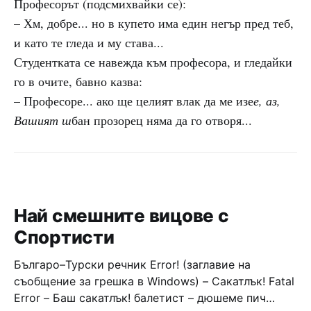
Професорът (подсмихвайки се):
– Хм, добре... но в купето има един негър пред теб,
и като те гледа и му става...
Студентката се навежда към професора, и гледайки
го в очите, бавно казва:
– Професоре... ако ще целият влак да ме изе
е, аз,
Вашият ш
бан прозорец няма да го отворя...
Най смешните вицове с
Спортисти
Българо–Турски речник Error! (заглавие на
съобщение за грешка в Windows) – Сакатлък! Fatal
Error – Баш сакатлък! балетист – дюшеме пич