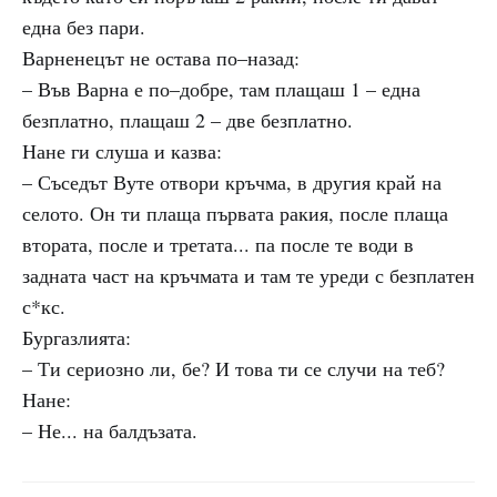
една без пари.
Варненецът не остава по–назад:
– Във Варна е по–добре, там плащаш 1 – една
безплатно, плащаш 2 – две безплатно.
Нане ги слуша и казва:
– Съседът Вуте отвори кръчма, в другия край на
селото. Он ти плаща първата ракия, после плаща
втората, после и третата... па после те води в
задната част на кръчмата и там те уреди с безплатен
с*кс.
Бургазлията:
– Ти сериозно ли, бе? И това ти се случи на теб?
Нане:
– Не... на балдъзата.