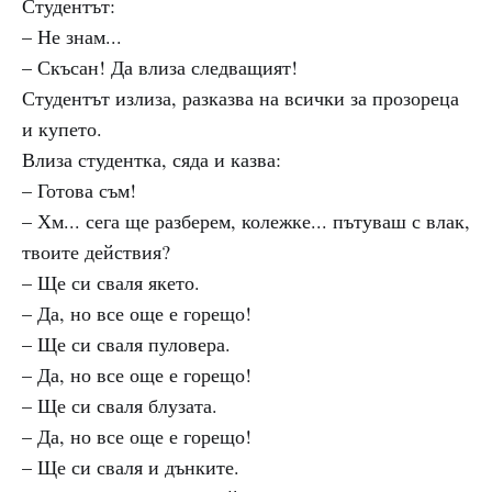
Студентът:
– Не знам...
– Скъсан! Да влиза следващият!
Студентът излиза, разказва на всички за прозореца
и купето.
Влиза студентка, сяда и казва:
– Готова съм!
– Хм... сега ще разберем, колежке... пътуваш с влак,
твоите действия?
– Ще си сваля якето.
– Да, но все още е горещо!
– Ще си сваля пуловера.
– Да, но все още е горещо!
– Ще си сваля блузата.
– Да, но все още е горещо!
– Ще си сваля и дънките.