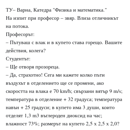
ТУ– Варна, Катедра "Физика и математика."
На изпит при професор – звяр. Влиза отличникът
на потока.
Професорът:
– Пътуваш с влак и в купето става горещо. Вашите
действия, колега?
Студентът:
– Ще отворя прозореца.
– Да, страхотно! Сега ми кажете колко пъти
въздухът в отделението ще се промени, ако
скоростта на влака е 70 km/h; свързани вятър 9 m/s;
температура в отделение + 32 градуса; температура
навън + 25 градуси; в купето има 3 души, които
отделят 1,3 m3 въглероден диоксид на час;
влажност 73%; размерът на купето 2,5 х 2,5 х 2,0?