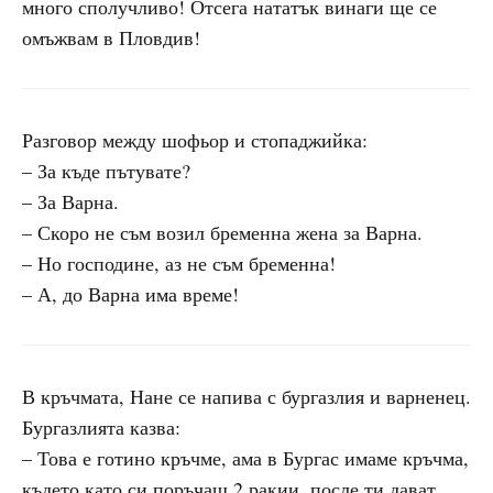
много сполучливо! Отсега нататък винаги ще се
омъжвам в Пловдив!
Разговор между шофьор и стопаджийка:
– За къде пътувате?
– За Варна.
– Скоро не съм возил бременна жена за Варна.
– Но господине, аз не съм бременна!
– А, до Варна има време!
В кръчмата, Нане се напива с бургазлия и варненец.
Бургазлията казва:
– Това е готино кръчме, ама в Бургас имаме кръчма,
където като си поръчаш 2 ракии, после ти дават