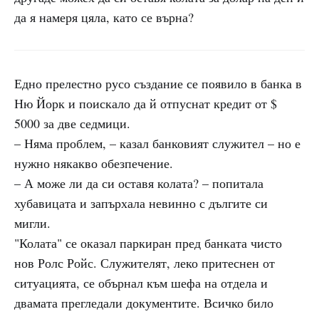
да я намеря цяла, като се върна?
Едно прелестно русо създание се появило в банка в
Ню Йорк и поискало да й отпуснат кредит от $
5000 за две седмици.
– Няма проблем, – казал банковият служител – но е
нужно някакво обезпечение.
– А може ли да си оставя колата? – попитала
хубавицата и запърхала невинно с дългите си
мигли.
"Колата" се оказал паркиран пред банката чисто
нов Ролс Ройс. Служителят, леко притеснен от
ситуацията, се обърнал към шефа на отдела и
двамата прегледали документите. Всичко било