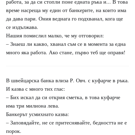
работа, за да си стопли поне едната ръка и... В това
време насреща му един от банкерите, на които има
да дава пари. Ония веднага го подхванал, кога ще
се издължава.
Нашия помислил малко, че му отговорил:
– Знаеш ли какво, хванал съм се в момента за една
много яка работа. Ако стане, първо теб ще оправя!
В швейцарска банка влиза Р. Овч. с куфарче в ръка.
И казва с много тих глас:
– Бих искал да си открия сметка, в това куфарче
има три милиона лева.
Банкерът усмихнато казва:
– Заповядайте, не се притеснявайте, бедността не е
порок.