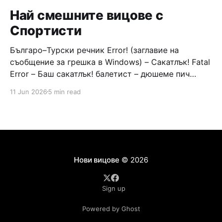
Най смешните вицове с
Спортисти
Българо–Турски речник Error! (заглавие на
съобщение за грешка в Windows) – Сакатлък! Fatal
Error – Баш сакатлък! балетист – дюшеме пич
граната – барут кюфте бизнесмен – чалъм ефенди
11 Jun 2026
5 min read
Война и мир – Патаклама и рахатлък Cancel –
сектир пионерче – кърмъзъ пешкир пишлеме
Площад “Славейков” – Чурулик мегдан не дразни
дявола – дур базик шаркан бабана сакатлък Двама
Нови вицове
© 2026
Sign up
Powered by Ghost