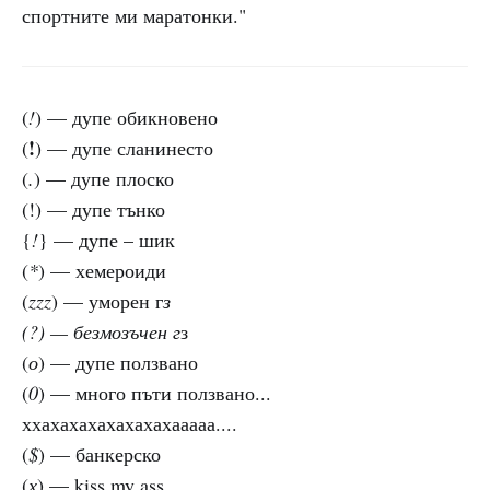
спортните ми маратонки."
(
!
) — дупе обикновено
!
(
) — дупе сланинесто
(
.
) — дупе плоско
(!) — дупе тънко
{
!
} — дупе – шик
(
*
) — хемероиди
(
zzz
) — уморен г
з
(
?
) — безмозъчен г
з
(
о
) — дупе ползвано
(
0
) — много пъти ползвано...
ххахахахахахахахааааа....
(
$
) — банкерско
(
х
) — kiss my ass