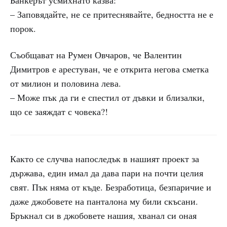
Банкерът усмихнато казва:
– Заповядайте, не се притеснявайте, бедността не е
порок.
Съобщават на Румен Овчаров, че Валентин
Димитров е арестуван, че е открита негова сметка
от милион и половина лева.
– Може пък да ги е спестил от дъвки и близалки,
що се заяждат с човека?!
Както се случва напоследък в нашият проект за
държава, един имал да дава пари на почти целия
свят. Пък няма от къде. Безработица, безпаричие и
даже джобовете на панталона му били скъсани.
Бръкнал си в джобовете нашия, хванал си оная