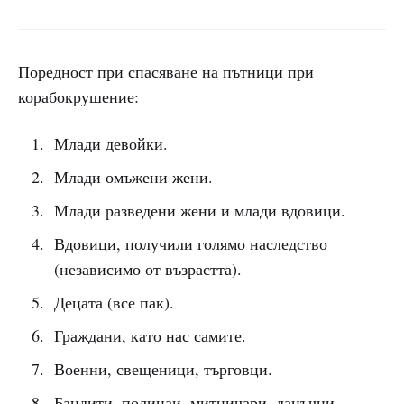
Поредност при спасяване на пътници при
корабокрушение:
Млади девойки.
Млади омъжени жени.
Млади разведени жени и млади вдовици.
Вдовици, получили голямо наследство
(независимо от възрастта).
Децата (все пак).
Граждани, като нас самите.
Военни, свещеници, търговци.
Бандити, полицаи, митничари, данъчни.