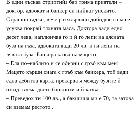
В един лъскав стриптийз бар трима приятели –
доктор, адвокат и банкер си пийкат уискито.
Страшно гадже, вече разхвърляно дибидюс гола се
усуква покрай тяхната маса. Доктора вади едно
десет лева, наплюнчва го и й го лепи на дясната
буза на гъза, адвоката вади 20 лв. и ги лепи на
лявата буза. Банкера казва на мацето:
– Ела по–наблизо и се обърни с гръб към мен!
Мацето кърши снага с гръб към банкера, той вади
една дебитна карта, прекарва я между бузите й
отзад, взема двете банкноти и й казва:
– Преведох ти 100 лв., а бакшиша ми е 70, та затова
си вземам рестото..