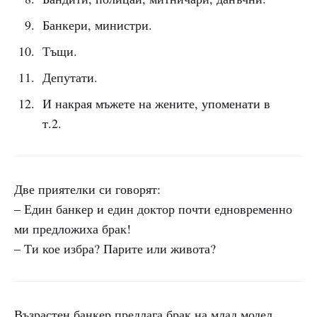
Банкери, министри.
Тъщи.
Депутати.
И накрая мъжете на жените, упоменати в
т.2.
Две приятелки си говорят:
– Един банкер и един доктор почти едновременно
ми предложиха брак!
– Ти кое избра? Парите или живота?
Възрастен банкер предлага брак на млад модел.