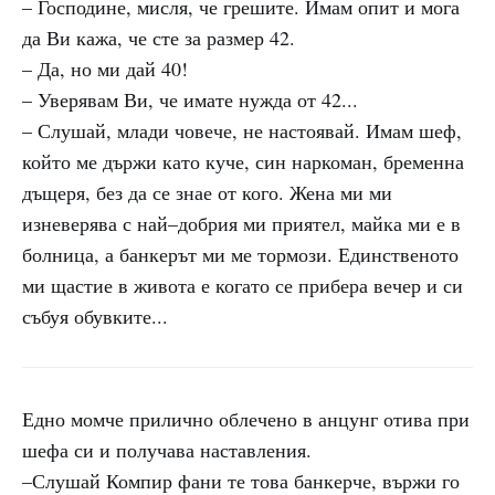
– Господине, мисля, че грешите. Имам опит и мога
да Ви кажа, че сте за размер 42.
– Да, но ми дай 40!
– Уверявам Ви, че имате нужда от 42...
– Слушай, млади човече, не настоявай. Имам шеф,
който ме държи като куче, син наркоман, бременна
дъщеря, без да се знае от кого. Жена ми ми
изневерява с най–добрия ми приятел, майка ми е в
болница, а банкерът ми ме тормози. Единственото
ми щастие в живота е когато се прибера вечер и си
събуя обувките...
Едно момче прилично облечено в анцунг отива при
шефа си и получава наставления.
–Слушай Компир фани те това банкерче, вържи го