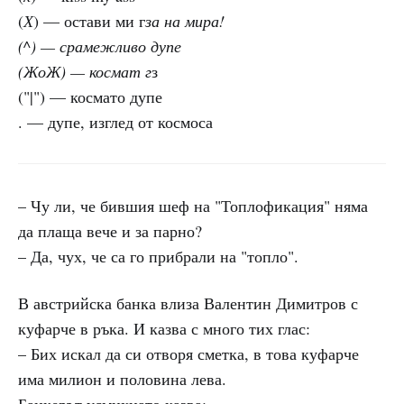
(
Х
) — остави ми г
за на мира!
(
^
) — срамежливо дупе
(ЖоЖ) — космат г
з
("|") — космато дупе
. — дупе, изглед от космоса
– Чу ли, че бившия шеф на "Топлофикация" няма
да плаща вече и за парно?
– Да, чух, че са го прибрали на "топло".
В австрийска банка влиза Валентин Димитров с
куфарче в ръка. И казва с много тих глас:
– Бих искал да си отворя сметка, в това куфарче
има милион и половина лева.