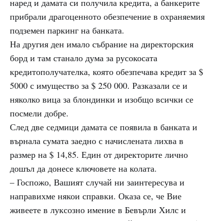
наред и дамата си получила кредита, а банкерите
прибрали драгоценното обезпечение в охраняемия
подземен паркинг на банката.
На другия ден имало събрание на директорския
борд и там станало дума за русокосата
кредитополучателка, която обезпечава кредит за $
5000 с имущество за $ 250 000. Разказали се и
няколко вица за блондинки и изобщо всички се
посмели добре.
След две седмици дамата се появила в банката и
върнала сумата заедно с начислената лихва в
размер на $ 14,85. Един от директорите лично
дошъл да донесе ключовете на колата.
– Госпожо, Вашият случай ни заинтересува и
направихме някои справки. Оказа се, че Вие
живеете в луксозно имение в Бевърли Хилс и