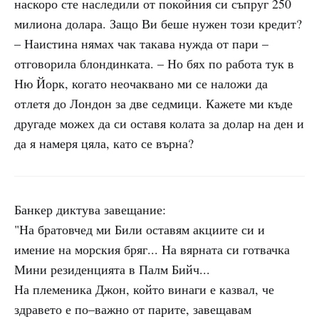
наскоро сте наследили от покойния си съпруг 250
милиона долара. Защо Ви беше нужен този кредит?
– Наистина нямах чак такава нужда от пари –
отговорила блондинката. – Но бях по работа тук в
Ню Йорк, когато неочаквано ми се наложи да
отлетя до Лондон за две седмици. Кажете ми къде
другаде можех да си оставя колата за долар на ден и
да я намеря цяла, като се върна?
Банкер диктува завещание:
"На братовчед ми Били оставям акциите си и
имение на морския бряг... На вярната си готвачка
Мини резиденцията в Палм Бийч...
На племеника Джон, който винаги е казвал, че
здравето е по–важно от парите, завещавам