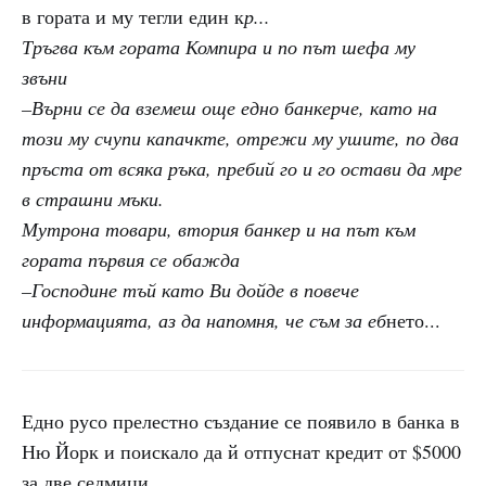
в гората и му тегли един к
р...
Тръгва към гората Компира и по път шефа му
звъни
–Върни се да вземеш още едно банкерче, като на
този му счупи капачкте, отрежи му ушите, по два
пръста от всяка ръка, пребий го и го остави да мре
в страшни мъки.
Мутрона товари, втория банкер и на път към
гората първия се обажда
–Господине тъй като Ви дойде в повече
информацията, аз да напомня, че съм за еб
нето...
Едно русо прелестно създание се появило в банка в
Ню Йорк и поискало да й отпуснат кредит от $5000
за две седмици.