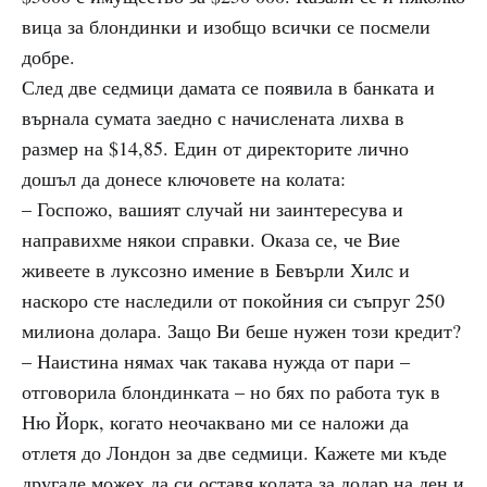
вица за блондинки и изобщо всички се посмели
добре.
След две седмици дамата се появила в банката и
върнала сумата заедно с начислената лихва в
размер на $14,85. Един от директорите лично
дошъл да донесе ключовете на колата:
– Госпожо, вашият случай ни заинтересува и
направихме някои справки. Оказа се, че Вие
живеете в луксозно имение в Бевърли Хилс и
наскоро сте наследили от покойния си съпруг 250
милиона долара. Защо Ви беше нужен този кредит?
– Наистина нямах чак такава нужда от пари –
отговорила блондинката – но бях по работа тук в
Ню Йорк, когато неочаквано ми се наложи да
отлетя до Лондон за две седмици. Кажете ми къде
другаде можех да си оставя колата за долар на ден и