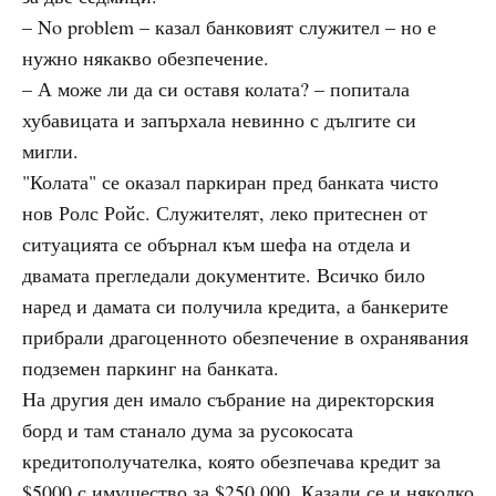
– No problem – казал банковият служител – но е
нужно някакво обезпечение.
– А може ли да си оставя колата? – попитала
хубавицата и запърхала невинно с дългите си
мигли.
"Колата" се оказал паркиран пред банката чисто
нов Ролс Ройс. Служителят, леко притеснен от
ситуацията се обърнал към шефа на отдела и
двамата прегледали документите. Всичко било
наред и дамата си получила кредита, а банкерите
прибрали драгоценното обезпечение в охранявания
подземен паркинг на банката.
На другия ден имало събрание на директорския
борд и там станало дума за русокосата
кредитополучателка, която обезпечава кредит за
$5000 с имущество за $250 000. Казали се и няколко