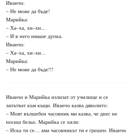
Иванчо:
– Не може да бъде!
Марийка:
– Ха–ха, хи–хи...
– И в него имаше дупка.
Иванчо:
– Ха–ха, хи–хи...
Марийка:
– Не може да бъде!!!
Иванчо и Марийка излизат от училище и се
запътват към къщи. Иванчо казва дяволито:
– Моят вълшебен часовник ми казва, че днес не
носиш бельо. Марийка се хили:
– Иска ти се… ама часовникът ти е грешен. Иванчо