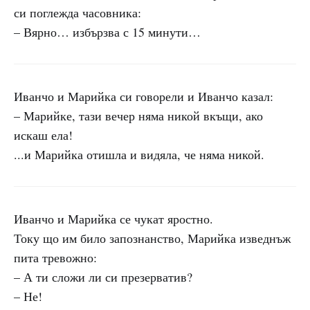
си поглежда часовника:
– Вярно… избързва с 15 минути…
Иванчо и Марийка си говорели и Иванчо казал:
– Марийке, тази вечер няма никой вкъщи, ако
искаш ела!
...и Марийка отишла и видяла, че няма никой.
Иванчо и Марийка се чукат яростно.
Току що им било запознанство, Марийка изведнъж
пита тревожно:
– А ти сложи ли си презерватив?
– Не!