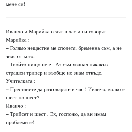
мене си!
Иванчо и Марийка седят в час и си говорят .
Марийка :
– Голямо нещастие ме сполетя, бременна съм, а не
зная от кого.
– Твойто нищо не е . Аз съм хванал някакъв
страшен трипер и въобще не знам откъде.
Учителката :
– Престанете да разговаряте в час ! Иванчо, колко е
шест по шест?
Иванчо :
– Трийсет и шест . Ех, госпожо, да ви имам
проблемите!