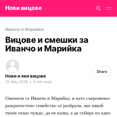
Нови вицове
Иванчо и Марийка
Вицове и смешки за
Иванчо и Марийка
Share
Нови и яки вицове
25 May 2026
•
5 min read
Оженили се Иванчо и Марийка, и като съвременно
разкрепостено семейство се разбрали, ако някой
чукне нещо чуждо, да не казва, а да събира по едно