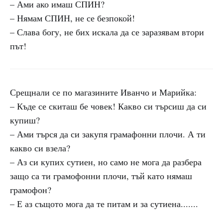
– Ами ако имаш СПИН?
– Нямам СПИН, не се безпокой!
– Слава богу, не бих искала да се заразявам втори
път!
Срещнали се по магазините Иванчо и Марийка:
– Къде се скиташ бе човек! Какво си търсиш да си
купиш?
– Ами търся да си закупя грамафонни плочи. А ти
какво си взела?
– Аз си купих сутиен, но само не мога да разбера
защо са ти грамофонни плочи, тъй като нямаш
грамофон?
– Е аз същото мога да те питам и за сутиена.......