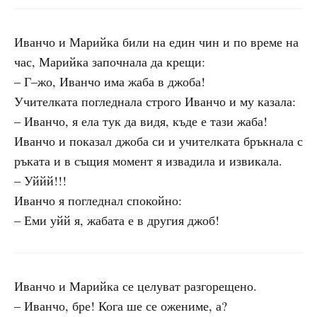
Иванчо и Марийка били на един чин и по време на
час, Марийка започнала да крещи:
– Г–жо, Иванчо има жаба в джоба!
Учителката погледнала строго Иванчо и му казала:
– Иванчо, я ела тук да видя, къде е тази жаба!
Иванчо и показал джоба си и учителката бръкнала с
ръката и в същия момент я извадила и извикала.
– Уййй!!!
Иванчо я погледнал спокойно:
– Еми уйй я, жабата е в другия джоб!
Иванчо и Марийка се целуват разгорещено.
– Иванчо, бре! Кога ше се ожениме, а?