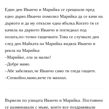
Един ден Иванчо и Марийка се срещнали пред
едно дърво.Иванчо помолил Марийка да се качи на
дървото и да му откъсне една ябълка.Когато тя се
качила на дървото Иванчо и погледнал под
полата,по–точно гащичките.Това се случвало ден
след ден.Майката на Марийка видяла Иванчо и
рекла на Марийка:
–Марийке, ела за малко!
–Добре мамо.
–Абе забелязах,че Иванчо само ти гледа гащите.
–Спокойно,мамо,вече ги махнах.
Вървели по улицата Иванчо и Марийка. Постоянно
се разминавали с мъже, които все поздравявали