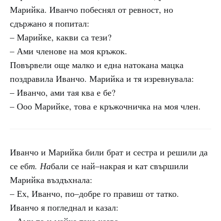
Марийка. Иванчо побеснял от ревност, но
сдържано я попитал:
– Марийке, какви са тези?
– Ами членове на моя кръжок.
Повървели още малко и една натокана мацка
поздравила Иванчо. Марийка и тя изревнувала:
– Иванчо, ами тая ква е бе?
– Ооо Марийке, това е кръжочничка на моя член.
Иванчо и Марийка били брат и сестра и решили да
се еб
т. На
бали се най–накрая и кат свършили
Марийка въздъхнала:
– Ех, Иванчо, по–добре го правиш от татко.
Иванчо я погледнал и казал: