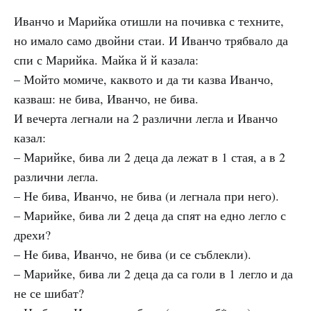
Иванчо и Марийка отишли на почивка с техните,
но имало само двойни стаи. И Иванчо трябвало да
спи с Марийка. Майка й й казала:
– Мойто момиче, каквото и да ти казва Иванчо,
казваш: не бива, Иванчо, не бива.
И вечерта легнали на 2 различни легла и Иванчо
казал:
– Марийке, бива ли 2 деца да лежат в 1 стая, а в 2
различни легла.
– Не бива, Иванчо, не бива (и легнала при него).
– Марийке, бива ли 2 деца да спят на едно легло с
дрехи?
– Не бива, Иванчо, не бива (и се съблекли).
– Марийке, бива ли 2 деца да са голи в 1 легло и да
не се шибат?