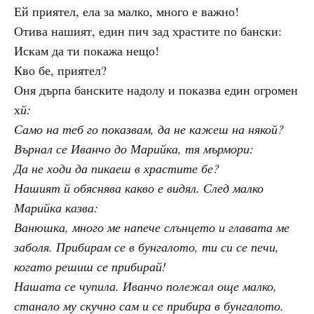
Ей приятел, ела за малко, много е важно!
Отива нашият, един пич зад храстите по бански:
Искам да ти покажа нещо!
Кво бе, приятел?
Оня дърпа банските надолу и показва един огромен
х
й:
Само на теб го показвам, да не кажеш на някой?
Върнал се Иванчо до Марийка, тя мърмори:
Да не ходи да пикаеш в храстите бе?
Нашият й обяснява какво е видял. След малко
Марийка казва:
Ванюшка, много ме напече слънцето и главата ме
заболя. Прибирам се в бунгалото, ти си се печи,
когато решиш се прибирай!
Нашата се чупила. Иванчо полежал още малко,
станало му скучно сам и се прибира в бунгалото.