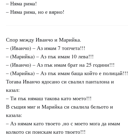
– Няма рима!
– Няма рима, но е вярно!
Спор между Иванчо и Марийка.
– (Иванчо) – Аз имам 7 топчета!!!
– (Марийка) – Аз пък имам 10 лева!!!
– (Иванчо) – Аз пък имам брат на 25 години!!!
– (Марийка) – Аз пък имам баща който е полицай!!!
Тогава Иванчо ядосано си свалил панталона и
казал:
– Ти пък нямаш такова като моето!!!
В същия миг и Марийка си свалила бельото и
казала:
– Аз нямам като твоето ,но с моето мога да имам
колкото си поискам като твоето!!!