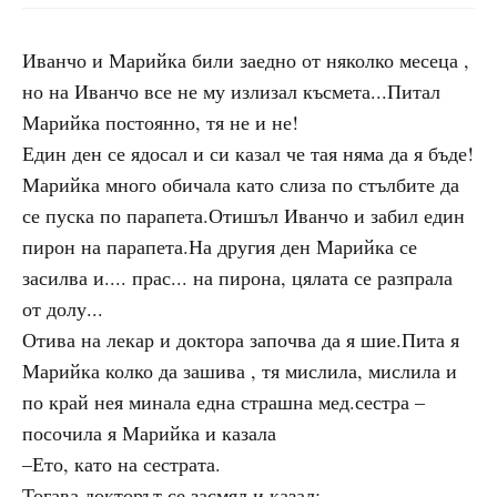
Иванчо и Марийка били заедно от няколко месеца ,
но на Иванчо все не му излизал късмета...Питал
Марийка постоянно, тя не и не!
Един ден се ядосал и си казал че тая няма да я бъде!
Марийка много обичала като слиза по стълбите да
се пуска по парапета.Отишъл Иванчо и забил един
пирон на парапета.На другия ден Марийка се
засилва и.... прас... на пирона, цялата се разпрала
от долу...
Отива на лекар и доктора започва да я шие.Пита я
Марийка колко да зашива , тя мислила, мислила и
по край нея минала една страшна мед.сестра –
посочила я Марийка и казала
–Ето, като на сестрата.
Тогава докторът се засмял и казал: