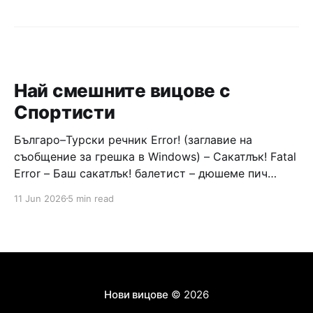
Най смешните вицове с
Спортисти
Българо–Турски речник Error! (заглавие на
съобщение за грешка в Windows) – Сакатлък! Fatal
Error – Баш сакатлък! балетист – дюшеме пич
граната – барут кюфте бизнесмен – чалъм ефенди
11 Jun 2026
5 min read
Война и мир – Патаклама и рахатлък Cancel –
сектир пионерче – кърмъзъ пешкир пишлеме
Площад “Славейков” – Чурулик мегдан не дразни
дявола – дур базик шаркан бабана сакатлък Двама
Нови вицове
© 2026