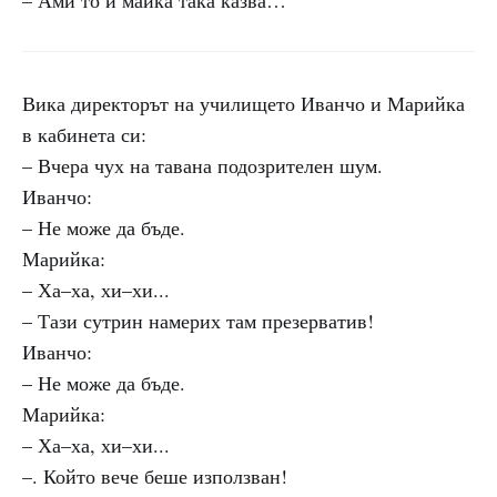
– Ами то и майка така казва…
Вика директорът на училището Иванчо и Марийка
в кабинета си:
– Вчера чух на тавана подозрителен шум.
Иванчо:
– Не може да бъде.
Марийка:
– Ха–ха, хи–хи...
– Тази сутрин намерих там презерватив!
Иванчо:
– Не може да бъде.
Марийка:
– Ха–ха, хи–хи...
–. Който вече беше използван!