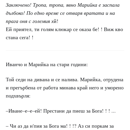
Заключено! Тропа, тропа, явно Марийка е заспала
дълбоко! По едно време се отваря вратата и на
прага оня с големия х
й!
Ей приятел, ти голям клюкар се оказа бе! ! Виж кво
стана сега! !
Иванчо и Марийка на стари години:
Той седи на дивана и се налива. Марийка, отрудена
и прегърбена от работа минава край него и уморено
подхвърля:
–Иване–е–е–ей! Престани да пиеш за Бога! ! ! ...
– Чи аз да н'пия за Бога ма! ! !? Аз си поркам за