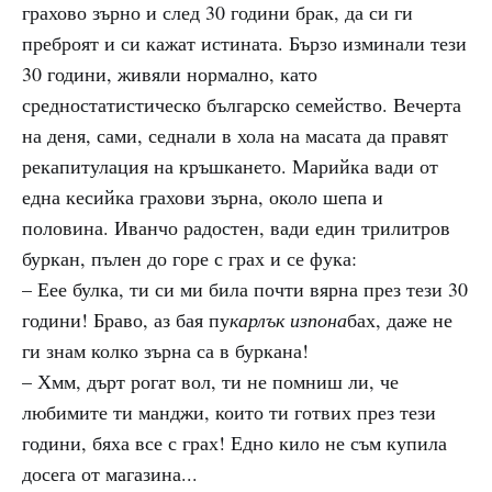
грахово зърно и след 30 години брак, да си ги
преброят и си кажат истината. Бързо изминали тези
30 години, живяли нормално, като
средностатистическо българско семейство. Вечерта
на деня, сами, седнали в хола на масата да правят
рекапитулация на кръшкането. Марийка вади от
една кесийка грахови зърна, около шепа и
половина. Иванчо радостен, вади един трилитров
буркан, пълен до горе с грах и се фука:
– Еее булка, ти си ми била почти вярна през тези 30
години! Браво, аз бая пу
карлък изпона
бах, даже не
ги знам колко зърна са в буркана!
– Хмм, дърт рогат вол, ти не помниш ли, че
любимите ти манджи, които ти готвих през тези
години, бяха все с грах! Едно кило не съм купила
досега от магазина...