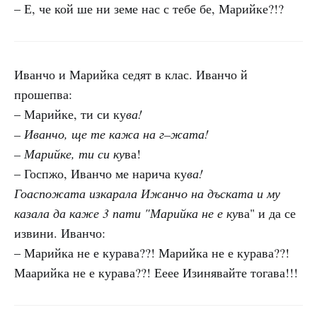
– Е, че кой ше ни земе нас с тебе бе, Марийке?!?
Иванчо и Марийка седят в клас. Иванчо й
прошепва:
– Марийке, ти си ку
ва!
– Иванчо, ще те кажа на г–жата!
– Марийке, ти си ку
ва!
– Госпжо, Иванчо ме нарича ку
ва!
Гоаспожата изкарала Ижанчо на дъската и му
казала да каже 3 пати "Марийка не е ку
ва" и да се
извини. Иванчо:
– Марийка не е курава??! Марийка не е курава??!
Маарийка не е курава??! Ееее Изинявайте тогава!!!