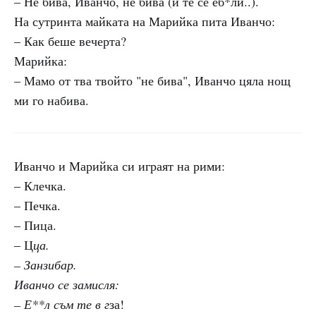
– Не бива, Иванчо, не бива (и те се еб*ли..).
На сутринта майката на Марийка пита Иванчо:
– Как беше вечерта?
Марийка:
– Мамо от тва твойто "не бива", Иванчо цяла нощ
ми го набива.
Иванчо и Марийка си играят на рими:
– Клечка.
– Печка.
– Пица.
– Ц
ца.
– Занзибар.
Иванчо се замисля:
– Е**л съм те в г
за!