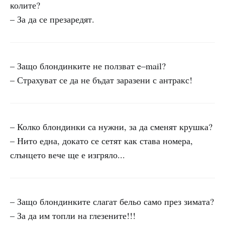
колите?
– За да се презаредят.
– Защо блондинките не ползват e–mail?
– Страхуват се да не бъдат заразени с антракс!
– Колко блондинки са нужни, за да сменят крушка?
– Нито една, докато се сетят как става номера,
слънцето вече ще е изгряло...
– Защо блондинките слагат бельо само през зимата?
– За да им топли на глезените!!!