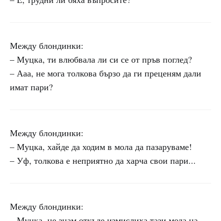
Между блондинки:
– Муцка, ти влюбвала ли си се от пръв поглед?
– Ааа, не мога толкова бързо да ги преценям дали
имат пари?
Между блондинки:
– Муцка, хайде да ходим в мола да пазаруваме!
– Уф, толкова е неприятно да харча свои пари...
Между блондинки:
– Муцка, не знам откъде измислиха тази мода на