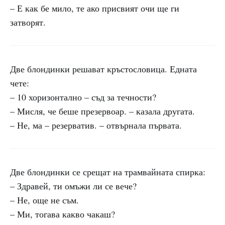
– Е как бе мило, те ако присвият очи ще ги
затворят.
Две блондинки решават кръстословица. Едната
чете:
– 10 хоризонтално – съд за течности?
– Мисля, че беше презервоар. – казала другата.
– Не, ма – резерватив. – отвърнала първата.
Две блондинки се срещат на трамвайната спирка:
– Здравей, ти омъжи ли се вече?
– Не, още не съм.
– Ми, тогава какво чакаш?