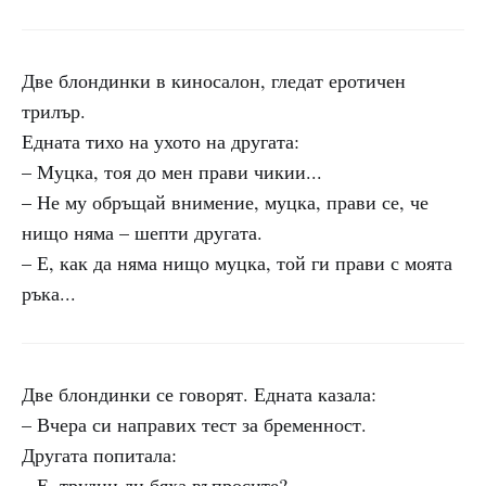
Две блондинки в киносалон, гледат еротичен
трилър.
Едната тихо на ухото на другата:
– Муцка, тоя до мен прави чикии...
– Не му обръщай внимение, муцка, прави се, че
нищо няма – шепти другата.
– Е, как да няма нищо муцка, той ги прави с моята
ръка...
Две блондинки се говорят. Едната казала:
– Вчера си направих тест за бременност.
Другата попитала:
– Е, трудни ли бяха въпросите?