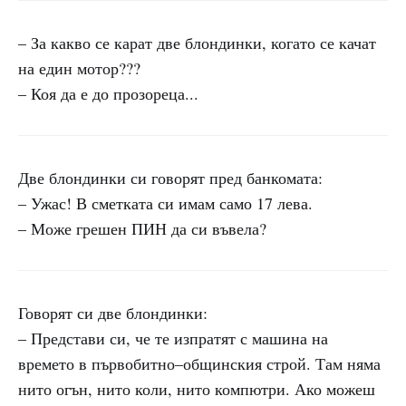
– За какво се карат две блондинки, когато се качат
на един мотор???
– Коя да е до прозореца...
Две блондинки си говорят пред банкомата:
– Ужас! В сметката си имам само 17 лева.
– Може грешен ПИН да си въвела?
Говорят си две блондинки:
– Представи си, че те изпратят с машина на
времето в първобитно–общинския строй. Там няма
нито огън, нито коли, нито компютри. Ако можеш