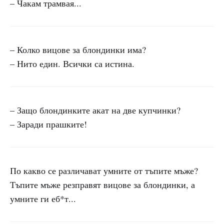
– Чакам трамвая...
– Колко вицове за блондинки има?
– Нито един. Всички са истина.
– Защо блондинките акат на две купчинки?
– Заради прашките!
По какво се различават умните от тъпите мъже?
Тъпите мъже резправят вицове за блондинки, а
умните ги еб*т...