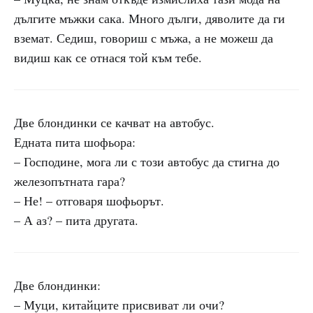
дългите мъжки сака. Много дълги, дяволите да ги
вземат. Седиш, говориш с мъжа, а не можеш да
видиш как се отнася той към тебе.
Две блондинки се качват на автобус.
Едната пита шофьора:
– Господине, мога ли с този автобус да стигна до
железопътната гара?
– Не! – отговаря шофьорът.
– А аз? – пита другата.
Две блондинки:
– Муци, китайците присвиват ли очи?