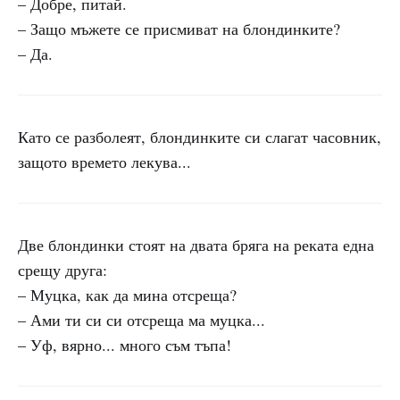
– Добре, питай.
– Защо мъжете се присмиват на блондинките?
– Да.
Като се разболеят, блондинките си слагат часовник,
защото времето лекува...
Две блондинки стоят на двата бряга на реката една
срещу друга:
– Муцка, как да мина отсреща?
– Ами ти си си отсреща ма муцка...
– Уф, вярно... много съм тъпа!