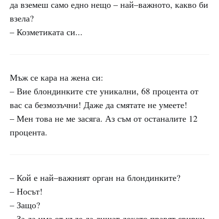
да вземеш само едно нещо – най–важното, какво би
взела?
– Козметиката си...
Мъж се кара на жена си:
– Вие блондинките сте уникални, 68 процента от
вас са безмозъчни! Даже да смятате не умеете!
– Мен това не ме засяга. Аз съм от останалите 12
процента.
– Кой е най–важният орган на блондинките?
– Носът!
– Защо?
– За да има от къде да дишат докато правят свирки.