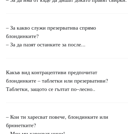
– За какво служи презерватива спрямо
блондинките?
– За да пазят останките за после...
Какъв вид контрацептиви предпочитат
блондинките – таблетки или презервативи?
Таблетки, защото се гълтат по–лесно..
– Кои ти харесват повече, блондинките или
брюнетките?
– Мен ми харесват цици!