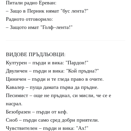
Питали радио Ереван:
– Защо в Перник нямат "бус лента?"
Радиото отговорило:
– Защото имат "Голф–лента!"
ВИДОВЕ ПРЪДЛЬОВЦИ:
Културен – пърди и вика: "Пардон!"
Двуличен – пърди и вика: "Кой пръдна?"
Циничен – пърди и те гледа право в очите.
Кавалер – пуща дамата първа да пръдне.
Песимист – още не пръднал, си мисли, че се е
насрал.
Безобразен – пърди от кеф.
Сноб – пърди само сред добри приятели.
Чувствителен – пърди и вика: "Ах!"