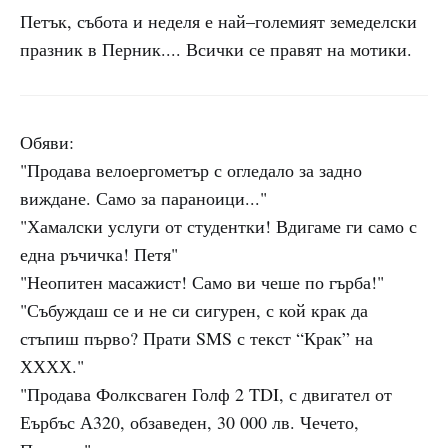
Петък, събота и неделя е най–големият земеделски
празник в Перник.... Всички се правят на мотики.
Обяви:
"Продава велоергометър с огледало за задно
виждане. Само за параноици..."
"Хамалски услуги от студентки! Вдигаме ги само с
една ръчичка! Петя"
"Неопитен масажист! Само ви чеше по гърба!"
"Събуждаш се и не си сигурен, с кой крак да
стъпиш първо? Прати SMS с текст “Крак” на
ХХХХ."
"Продава Фолксваген Голф 2 TDI, с двигател от
Еърбъс А320, обзаведен, 30 000 лв. Чечето,