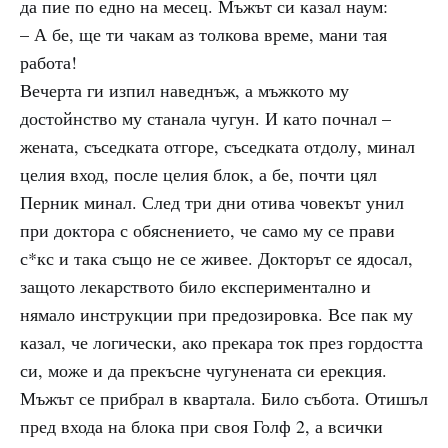
да пие по едно на месец. Мъжът си казал наум:
– А бе, ще ти чакам аз толкова време, мани тая
работа!
Вечерта ги изпил наведнъж, а мъжкото му
достойнство му станала чугун. И като почнал –
жената, съседката отгоре, съседката отдолу, минал
целия вход, после целия блок, а бе, почти цял
Перник минал. След три дни отива човекът унил
при доктора с обяснението, че само му се прави
с*кс и така също не се живее. Докторът се ядосал,
защото лекарството било експериментално и
нямало инструкции при предозировка. Все пак му
казал, че логически, ако прекара ток през гордостта
си, може и да прекъсне чугунената си ерекция.
Мъжът се прибрал в квартала. Било събота. Отишъл
пред входа на блока при своя Голф 2, а всички