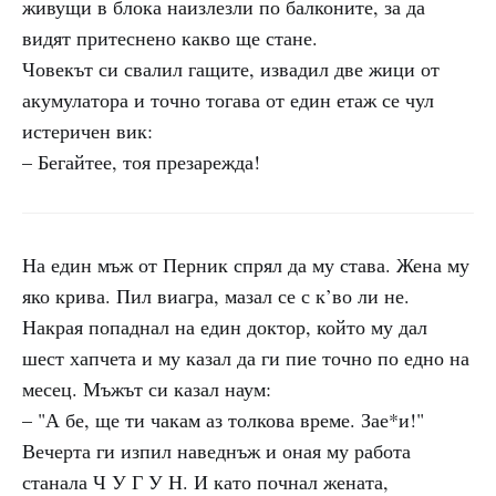
живущи в блока наизлезли по балконите, за да
видят притеснено какво ще стане.
Човекът си свалил гащите, извадил две жици от
акумулатора и точно тогава от един етаж се чул
истеричен вик:
– Бегайтее, тоя презарежда!
На един мъж от Перник спрял да му става. Жена му
яко крива. Пил виагра, мазал се с к’во ли не.
Накрая попаднал на един доктор, който му дал
шест хапчета и му казал да ги пие точно по едно на
месец. Мъжът си казал наум:
– "А бе, ще ти чакам аз толкова време. Зае*и!"
Вечерта ги изпил наведнъж и оная му работа
станала Ч У Г У Н. И като почнал жената,