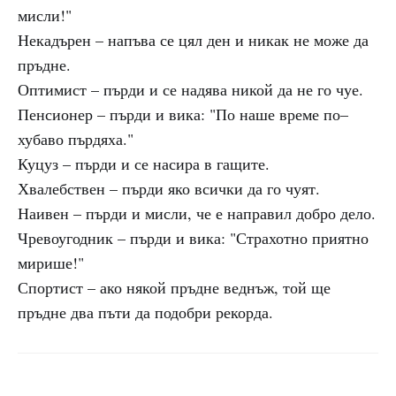
мисли!"
Некадърен – напъва се цял ден и никак не може да
пръдне.
Оптимист – пърди и се надява никой да не го чуе.
Пенсионер – пърди и вика: "По наше време по–
хубаво пърдяха."
Куцуз – пърди и се насира в гащите.
Хвалебствен – пърди яко всички да го чуят.
Наивен – пърди и мисли, че е направил добро дело.
Чревоугодник – пърди и вика: "Страхотно приятно
мирише!"
Спортист – ако някой пръдне веднъж, той ще
пръдне два пъти да подобри рекорда.