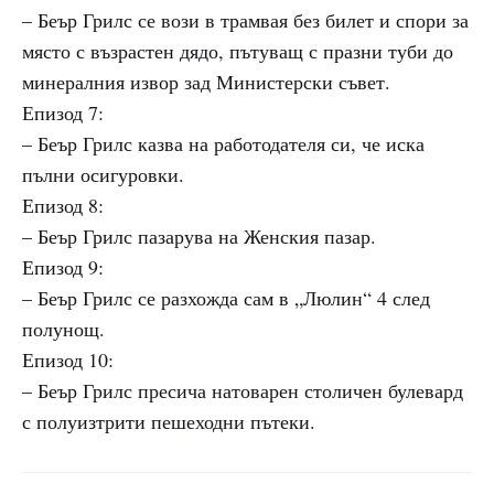
– Беър Грилс се вози в трамвая без билет и спори за
място с възрастен дядо, пътуващ с празни туби до
минералния извор зад Министерски съвет.
Епизод 7:
– Беър Грилс казва на работодателя си, че иска
пълни осигуровки.
Епизод 8:
– Беър Грилс пазарува на Женския пазар.
Епизод 9:
– Беър Грилс се разхожда сам в „Люлин“ 4 след
полунощ.
Епизод 10:
– Беър Грилс пресича натоварен столичен булевард
с полуизтрити пешеходни пътеки.