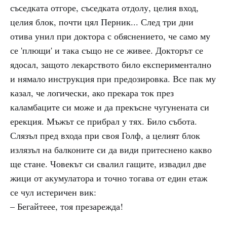
съседката отгоре, съседката отдолу, целия вход,
целия блок, почти цял Перник... След три дни
отива унил при доктора с обяснението, че само му
се 'плющи' и така също не се живее. Докторът се
ядосал, защото лекарството било експериментално
и нямало инструкция при предозировка. Все пак му
казал, че логически, ако прекара ток през
каламбаците си може и да прекъсне чугунената си
ерекция. Мъжът се прибрал у тях. Било събота.
Слязъл пред входа при своя Голф, а целият блок
излязъл на балконите си да види притеснено какво
ще стане. Човекът си свалил гащите, извадил две
жици от акумулатора и точно тогава от един етаж
се чул истеричен вик:
– Бегайтеее, тоя презарежда!