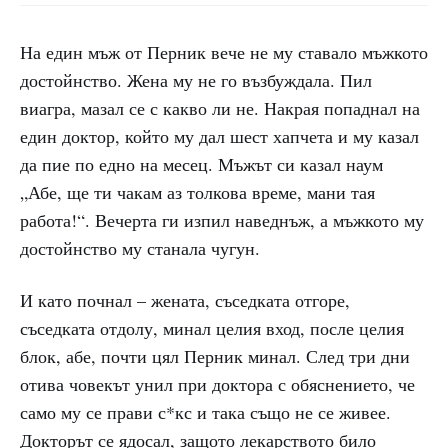
На един мъж от Перник вече не му ставало мъжкото
достойнство. Жена му не го възбуждала. Пил
виагра, мазал се с какво ли не. Накрая попаднал на
един доктор, който му дал шест хапчета и му казал
да пие по едно на месец. Мъжът си казал наум
„Абе, ще ти чакам аз толкова време, мани тая
работа!“. Вечерта ги изпил наведнъж, а мъжкото му
достойнство му станала чугун.
И като почнал – жената, съседката отгоре,
съседката отдолу, минал целия вход, после целия
блок, абе, почти цял Перник минал. След три дни
отива човекът унил при доктора с обяснението, че
само му се прави с*кс и така също не се живее.
Докторът се ядосал, защото лекарството било