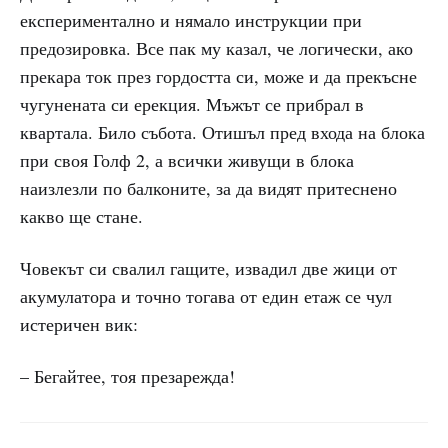
експериментално и нямало инструкции при
предозировка. Все пак му казал, че логически, ако
прекара ток през гордостта си, може и да прекъсне
чугунената си ерекция. Мъжът се прибрал в
квартала. Било събота. Отишъл пред входа на блока
при своя Голф 2, а всички живущи в блока
наизлезли по балконите, за да видят притеснено
какво ще стане.
Човекът си свалил гащите, извадил две жици от
акумулатора и точно тогава от един етаж се чул
истеричен вик:
– Бегайтее, тоя презарежда!