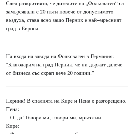
След разкритията, че дизелите на „Фолксваген“ са
замърсявали с 20 пъти повече от допустимото
въздуха, става ясно защо Перник е най–мръсният
град в Европа.
На входа на завода на Фолксваген в Германия:
"Благодарим на град Перник, че ни държат далече
от бизнеса със скрап вече 20 години."
Перник! В спалнята на Кире и Пена е разгорещено.
Пена:
– О, да! Говори ми, говори ми, мръсотии...
Кире: