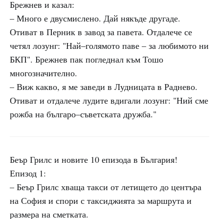
Брежнев и казал:
– Много е двусмислено. Дай някъде другаде.
Отиват в Перник в завод за павета. Отдалече се
четял лозунг: "Най–голямото паве – за любимото ни
БКП". Брежнев пак погледнал към Тошо
многозначително.
– Виж какво, я ме заведи в Лудницата в Раднево.
Отиват и отдалече лудите вдигали лозунг: "Ний сме
рожба на българо–съветската дружба."
Беър Грилс и новите 10 епизода в България!
Епизод 1:
– Беър Грилс хваща такси от летището до центъра
на София и спори с таксиджията за маршрута и
размера на сметката.