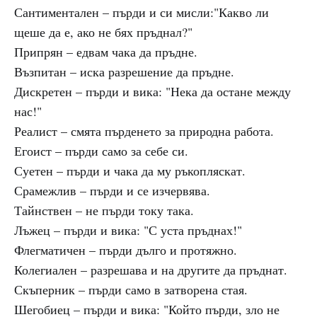
Сантиментален – пърди и си мисли:"Какво ли
щеше да е, ако не бях пръднал?"
Припрян – едвам чака да пръдне.
Възпитан – иска разрешение да пръдне.
Дискретен – пърди и вика: "Нека да остане между
нас!"
Реалист – смята пърденето за природна работа.
Егоист – пърди само за себе си.
Суетен – пърди и чака да му ръкопляскат.
Срамежлив – пърди и се изчервява.
Тайнствен – не пърди току така.
Лъжец – пърди и вика: "С уста пръднах!"
Флегматичен – пърди дълго и протяжно.
Колегиален – разрешава и на другите да пръднат.
Скъперник – пърди само в затворена стая.
Шегобиец – пърди и вика: "Който пърди, зло не