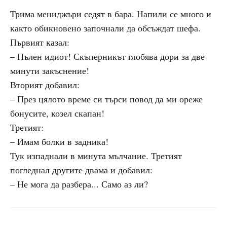
Трима мениджъри седят в бара. Напили се много и
както обикновено започнали да обсъждат шефа.
Първият казал:
– Пълен идиот! Скъперникът глобява дори за две
минути закъснение!
Вторият добавил:
– През цялото време си търси повод да ми ореже
бонусите, козел скапан!
Третият:
– Имам болки в задника!
Тук изпаднали в минута мълчание. Третият
погледнал другите двама и добавил:
– Не мога да разбера... Само аз ли?