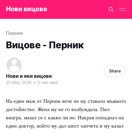
Нови вицове
Перник
Вицове - Перник
Share
Нови и яки вицове
25 May 2026
•
5 min read
На един мъж от Перник вече не му ставало мъжкото
достойнство. Жена му не го възбуждала. Пил
виагра, мазал се с какво ли не. Накрая попаднал на
един доктор, който му дал шест хапчета и му казал