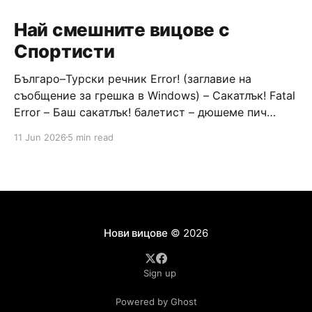
Най смешните вицове с
Спортисти
Българо–Турски речник Error! (заглавие на
съобщение за грешка в Windows) – Сакатлък! Fatal
Error – Баш сакатлък! балетист – дюшеме пич
граната – барут кюфте бизнесмен – чалъм ефенди
11 Jun 2026
5 min read
Война и мир – Патаклама и рахатлък Cancel –
сектир пионерче – кърмъзъ пешкир пишлеме
Площад “Славейков” – Чурулик мегдан не дразни
дявола – дур базик шаркан бабана сакатлък Двама
Нови вицове
© 2026
Sign up
Powered by Ghost