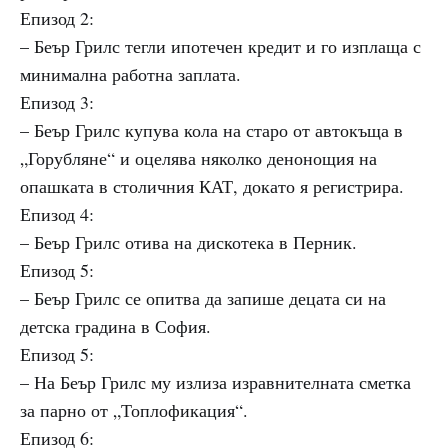
Епизод 2:
– Беър Грилс тегли ипотечен кредит и го изплаща с
минимална работна заплата.
Епизод 3:
– Беър Грилс купува кола на старо от автокъща в
„Горубляне“ и оцелява няколко денонощия на
опашката в столичния КАТ, докато я регистрира.
Епизод 4:
– Беър Грилс отива на дискотека в Перник.
Епизод 5:
– Беър Грилс се опитва да запише децата си на
детска градина в София.
Епизод 5:
– На Беър Грилс му излиза изравнителната сметка
за парно от „Топлофикация“.
Епизод 6: