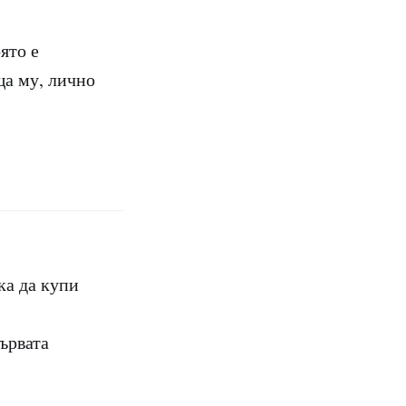
ято е
ща му, лично
ка да купи
първата