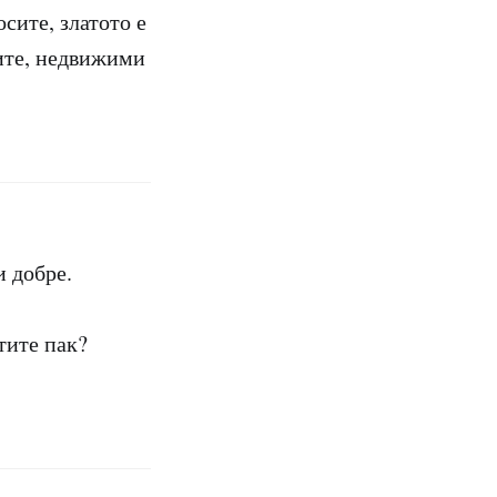
осите, златото е
иите, недвижими
и добре.
тите пак?