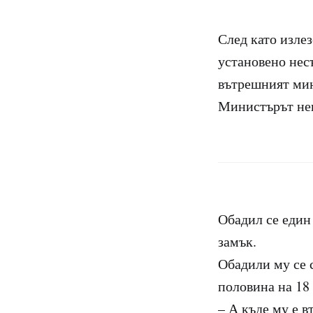
След като излез
установено несъ
вътрешният мин
Министърът нев
Обадил се един
замък.
Обадили му се с
половина на 18 
– А къде му е в