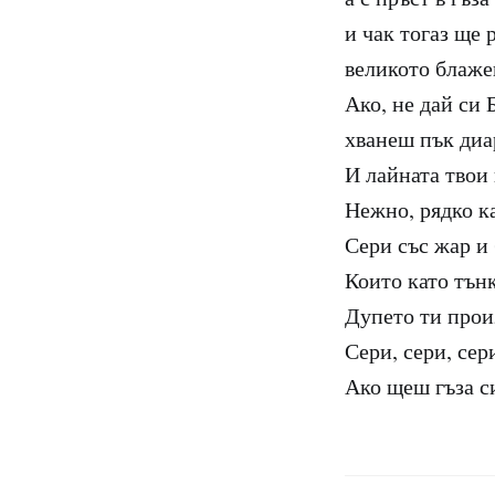
и чак тогаз ще 
великото блаже
Ако, не дай си 
хванеш пък диа
И лайната твои
Нежно, рядко к
Сери със жар и
Които като тън
Дупето ти прои
Сери, сери, сер
Ако щеш гъза с