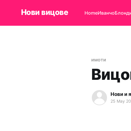
Нови вицове
Home
Иванчо
Блонд
имоти
Вицо
Нови и 
25 May 2