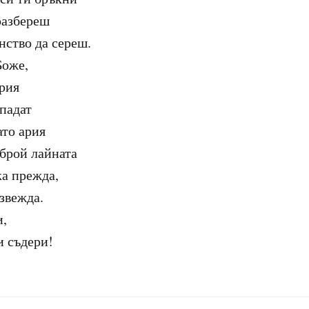
разбереш
нство да сереш.
Боже,
рия
 падат
ато ария
 брой лайната
ка прежда,
звежда.
и,
и съдери!