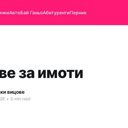
инки
Авто
Бай Ганьо
Абитуренти
Перник
ве за имоти
яки вицове
026
•
5 min read