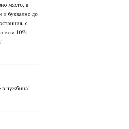
но място, в
и и буквално до
останция, с
с почти 10%
н!
е в чужбина!