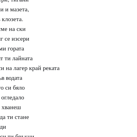
и и мазета,
 клозета.
сме на ски
г се изсери
ми гората
т ти лайната
си на лагер край реката
ъв водата
о си бяло
 огледало
к хванеш
да ти стане
уди
а си ти бръкни