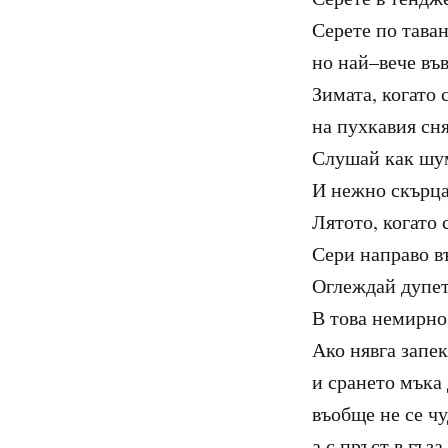
Серете по таван
но най–вече във
Зимата, когато 
на пухкавия сня
Слушай как шу
И нежно скърца
Лятото, когато 
Сери направо в
Оглеждай дупет
В това немирно
Ако нявга запе
и срането мъка 
въобще не се ч
а с пръст в гъз