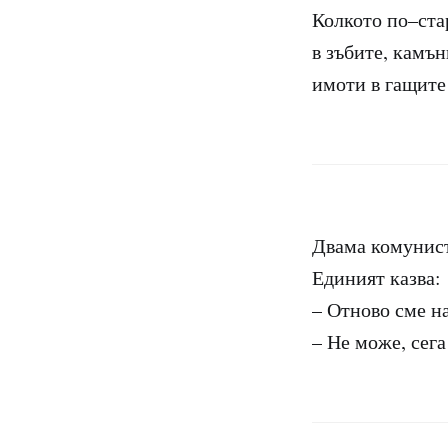
Колкото по–стар
в зъбите, камън
имоти в гащите
Двама комунист
Единият казва:
– Отново сме н
– Не може, сега