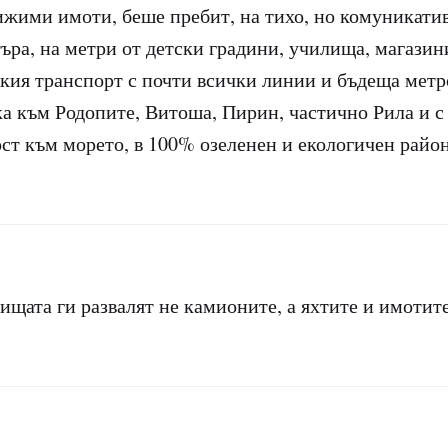
ижими имоти, беше пребит, на тихо, но комуникатив
ъра, на метри от детски градини, училища, магазин
ския транспорт с почти всички линии и бъдеща метр
ка към Родопите, Витоша, Пирин, частично Рила и 
ст към морето, в 100% озеленен и екологичен райо
ищата ги развалят не камионите, а яхтите и имотит