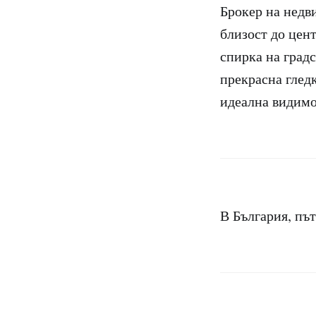
Брокер на недв
близост до цент
спирка на град
прекрасна глед
идеална видимо
В България, път