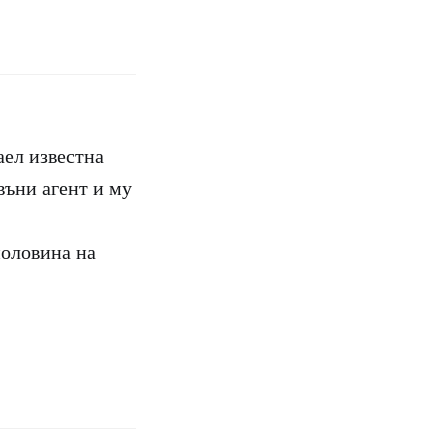
аел известна
въни агент и му
половина на