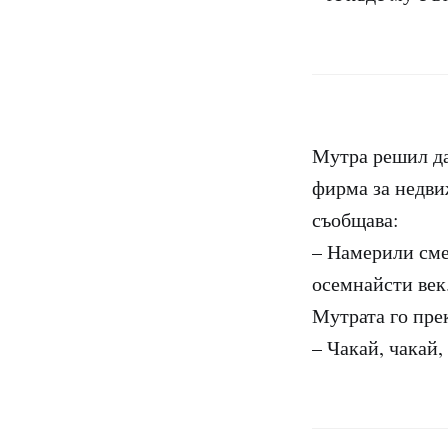
Мутра решил да
фирма за недви
съобщава:
– Намерили сме 
осемнайсти век.
Мутрата го пре
– Чакай, чакай,