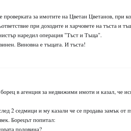
е проверката за имотите на Цветан Цветанов, при ко
ответствие при доходите и харчовете на тъста и тъ
истър наредил операция "Тъст и Тъща".
инен. Виновна е тъщата. И тъста!
 борец в агенция за недвижими имоти и казал, че ис
лед 2 седмици и му казали че се продава замък от 
век. Борецът попитал:
тората половина?