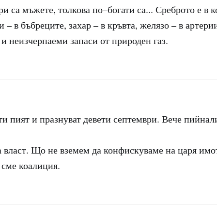
и са мъжете, толкова по–богати са... Среброто е в к
и – в бъбреците, захар – в кръвта, желязо – в артер
 и неизчерпаеми запаси от природен газ.
и пият и празнуват девети септември. Вече пийнал
а власт. Що не вземем да конфискуваме на царя имо
 сме коалиция.