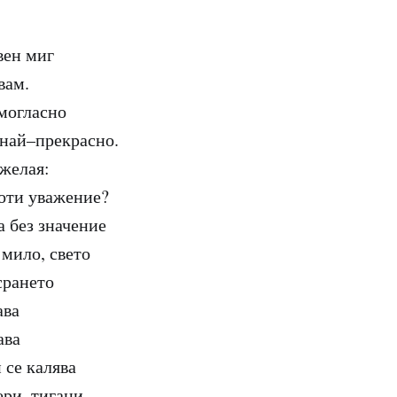
вен миг
вам.
могласно
 най–прекрасно.
 желая:
оти уважение?
а без значение
 мило, свето
срането
ава
ава
 се калява
ери, тигани