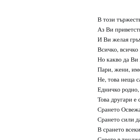
В този тържест
Аз Ви приветст
И Ви желая гръ
Всичко, всичко
Но какво да Ви
Пари, жени, им
Не, това неща с
Едничко родно,
Това другари е 
Срането Освеж
Срането сили д
В срането всеки
Серете в тендж