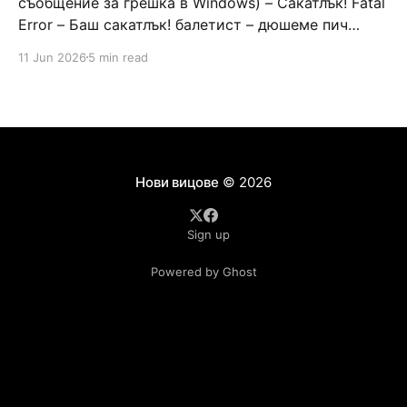
съобщение за грешка в Windows) – Сакатлък! Fatal
Error – Баш сакатлък! балетист – дюшеме пич
граната – барут кюфте бизнесмен – чалъм ефенди
11 Jun 2026
5 min read
Война и мир – Патаклама и рахатлък Cancel –
сектир пионерче – кърмъзъ пешкир пишлеме
Площад “Славейков” – Чурулик мегдан не дразни
дявола – дур базик шаркан бабана сакатлък Двама
Нови вицове
© 2026
Sign up
Powered by Ghost