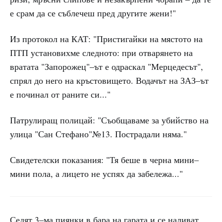
е срам да се съблечеш пред другите жени!"
Из протокол на КАТ: "Пристигайки на мястото на
ПТП установихме следното: при отварянето на
вратата "Запорожец"–ът е одраскал "Мерцедесът",
спрял до него на кръстовището. Водачът на ЗАЗ–ът
е починал от раните си..."
Патрулиращ полицай: "Съобщаваме за убийство на
улица "Сан Стефано"№13. Пострадали няма."
Свидетелски показания: "Тя беше в черна мини–
мини пола, а лицето не успях да забележа..."
Седят 3–ма пиянки в бара на гарата и се наливат.