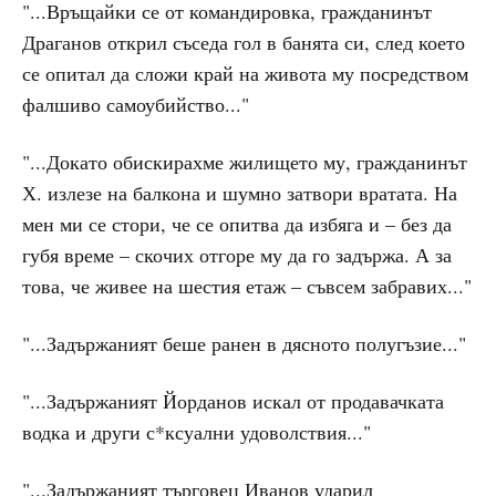
"...Връщайки се от командировка, гражданинът
Драганов открил съседа гол в банята си, след което
се опитал да сложи край на живота му посредством
фалшиво самоубийство..."
"...Докато обискирахме жилището му, гражданинът
Х. излезе на балкона и шумно затвори вратата. На
мен ми се стори, че се опитва да избяга и – без да
губя време – скочих отгоре му да го задържа. А за
това, че живее на шестия етаж – съвсем забравих..."
"...Задържаният беше ранен в дясното полугъзие..."
"...Задържаният Йорданов искал от продавачката
водка и други с*ксуални удоволствия..."
"...Задържаният търговец Иванов ударил