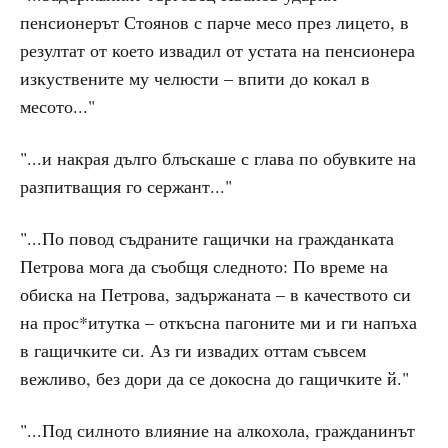
пенсионерът Стоянов с парче месо през лицето, в
резултат от което извадил от устата на пенсионера
изкуствените му челюсти – впити до кокал в
месото..."
"...и накрая дълго блъскаше с глава по обувките на
разпитващия го сержант..."
"...По повод съдраните гащички на гражданката
Петрова мога да съобщя следното: По време на
обиска на Петрова, задържаната – в качеството си
на прос*итутка – откъсна пагоните ми и ги напъха
в гащичките си. Аз ги извадих оттам съвсем
вежливо, без дори да се докосна до гащичките й."
"...Под силното влияние на алкохола, гражданинът