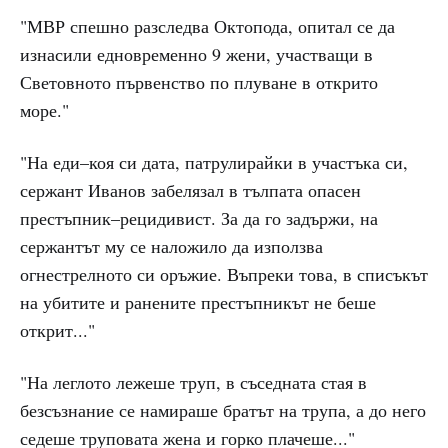
"МВР спешно разследва Октопода, опитал се да
изнасили едновременно 9 жени, участващи в
Световното първенство по плуване в открито
море."
"На еди–коя си дата, патрулирайки в участъка си,
сержант Иванов забелязал в тълпата опасен
престъпник–рецидивист. За да го задържи, на
сержантът му се наложило да използва
огнестрелното си оръжие. Въпреки това, в списъкът
на убитите и ранените престъпникът не беше
открит..."
"На леглото лежеше труп, в съседната стая в
безсъзнание се намираше братът на трупа, а до него
седеше труповата жена и горко плачеше..."