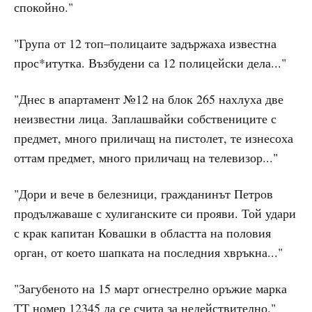
спокойно."
"Група от 12 топ–полицаите задържаха известна
прос*итутка. Възбудени са 12 полицейски дела..."
"Днес в апартамент №12 на блок 265 нахлуха две
неизвестни лица. Заплашвайки собствениците с
предмет, много приличащ на пистолет, те изнесоха
оттам предмет, много приличащ на телевизор..."
"Дори и вече в белезници, гражданинът Петров
продължаваше с хулиганските си прояви. Той удари
с крак капитан Ковашки в областта на половия
орган, от което шапката на последния хвръкна..."
"Загубеното на 15 март огнестрелно оръжие марка
ТТ номер 12345 да се счита за недействително."