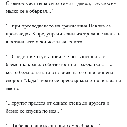
Стоянов взел тъща си за самият дявол, т.е. съвсем
малко се е объркал..."
"...при преследването на гражданина Павлов аз
произведох 8 предупредителни изстрела в главата и
в останалите меки части на тялото."
"...Следствието установи, че потърпевшата е
бременна крава, собственост на гражданката Н.,
която била блъсната от движеща се с превишена
скорост "Лада", която се преобърнала и починала на
място."
"...трупът прелетя от едната стена до другата и
бавно се спусна по нея..."
"...Тя беше изнасилена при самоотбрана..."