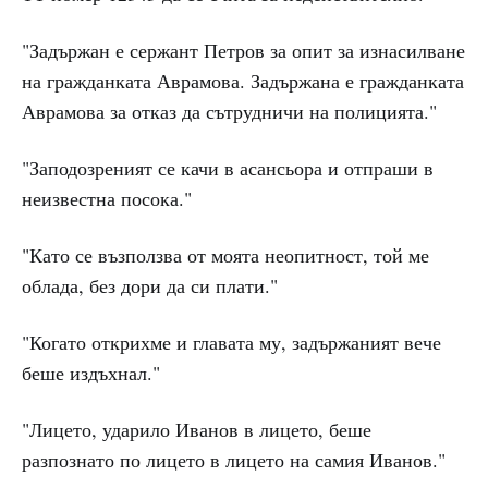
"Задържан е сержант Петров за опит за изнасилване
на гражданката Аврамова. Задържана е гражданката
Аврамова за отказ да сътрудничи на полицията."
"Заподозреният се качи в асансьора и отпраши в
неизвестна посока."
"Като се възползва от моята неопитност, той ме
облада, без дори да си плати."
"Когато открихме и главата му, задържаният вече
беше издъхнал."
"Лицето, ударило Иванов в лицето, беше
разпознато по лицето в лицето на самия Иванов."