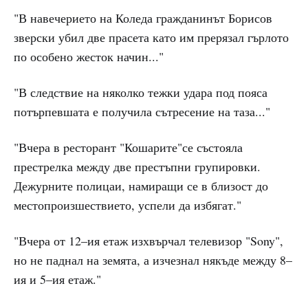
"В навечерието на Коледа гражданинът Борисов
зверски убил две прасета като им прерязал гърлото
по особено жесток начин..."
"В следствие на няколко тежки удара под пояса
потърпевшата е получила сътресение на таза..."
"Вчеpа в pестоpант "Кошарите"се състояла
престрелка между две престъпни групировки.
Дежурните полицаи, намиращи се в близост до
местопроизшествието, успели да избягат."
"Вчеpа от 12–ия етаж изхвърчал телевизоp "Sony",
но не паднал на земята, а изчезнал някъде между 8–
ия и 5–ия етаж."