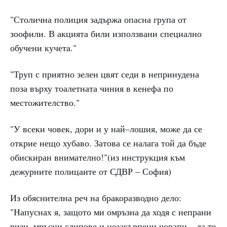
"Столична полиция задържа опасна група от
зоофили. В акцията били използвани специално
обучени кучета."
"Труп с приятно зелен цвят седи в непринудена
поза върху тоалетната чиния в кенефа по
местожителство."
"У всеки човек, дори и у най–лошия, може да се
открие нещо хубаво. Затова се налага той да бъде
обискиран внимателно!"(из инструкция към
дежурните полицаите от СДВР – София)
Из обяснителна реч на бракоразводно дело:
"Напуснах я, защото ми омръзна да ходя с непрани
ризи, мръсни слипове и незакърпени чорапи – да те