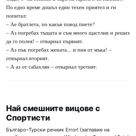
По едно време дошъл един техен приятел и ги
попитал:
– Ае братлета, по какъв повод пиете?
– Аз погребах тъщата и съм много щастлив и реших
да го полея! – отварнал първият.
– Аз пък погребах жената... и пия от мъка! –
отвърнал вторият.
– А аз от сабахлян – отварнал третият.
Най смешните вицове с
Спортисти
Българо–Турски речник Error! (заглавие на