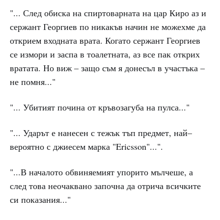
"... След обиска на спиртоварната на цар Киро аз и
сержант Георгиев по никакъв начин не можехме да
открием входната врата. Когато сержант Георгиев
се измори и заспа в тоалетната, аз все пак открих
вратата. Но виж – защо съм я донесъл в участъка –
не помня..."
"... Убитият почина от кръвозагуба на пулса..."
"... Ударът е нанесен с тежък тъп предмет, най–
вероятно с джиесем марка "Ericsson"...".
"...В началото обвиняемият упорито мълчеше, а
след това неочаквано започна да отрича всичките
си показания..."