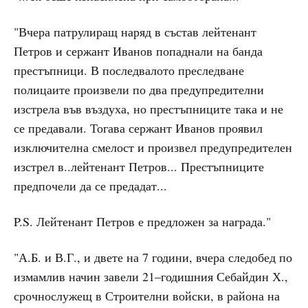
"Вчера патрулиращ наряд в състав лейтенант
Петров и сержант Иванов попаднали на банда
престъпници. В последвалото преследване
полицаите произвели по два предупредителни
изстрела във въздуха, но престъпниците така и не
се предавали. Тогава сержант Иванов проявил
изключителна смелост и произвел предупредителен
изстрел в..лейтенант Петров... Престъпниците
предпочели да се предадат...
P.S. Лейтенант Петров е предложен за награда."
"А.Б. и В.Г., и двете на 7 години, вчера следобед по
измамлив начин завели 21–годишния Себайдин Х.,
срочнослужещ в Строителни войски, в района на