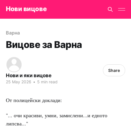
Нови вицове
Варна
Вицове за Варна
Share
Нови и яки вицове
25 May 2026
•
5 min read
От полицейски доклади:
"... очи красиви, умни, замислени...и едното
липсва..."