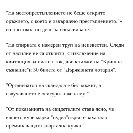
"На местопрестъплението не беше открито
оръжието, с което е извършено престъплението."–
из протокол по дело за изнасилване.
"На спирката е намерен труп на неизвестен. Следи
от насилие не са открити, с изключение на
квитанция за платен ток, две книжки на "Кришна
съзнание"и 30 билета от "Държавната лотария".
"Организатор на скандала е бил мъжът, а
озвучаването е осигурила жена му."
"От показанията на свидетелите става ясно, че
вашето куче марка "пудел"първо е захапало
преминаващата квартална кучка."