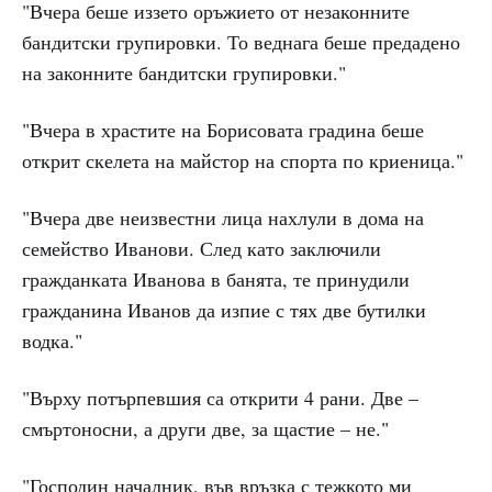
"Вчера беше иззето оръжието от незаконните
бандитски групировки. То веднага беше предадено
на законните бандитски групировки."
"Вчера в храстите на Борисовата градина беше
открит скелета на майстор на спорта по криеница."
"Вчера две неизвестни лица нахлули в дома на
семейство Иванови. След като заключили
гражданката Иванова в банята, те принудили
гражданина Иванов да изпие с тях две бутилки
водка."
"Върху потърпевшия са открити 4 рани. Две –
смъртоносни, а други две, за щастие – не."
"Господин началник, във връзка с тежкото ми