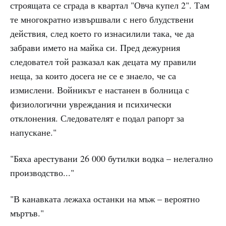
строящата се сграда в квартал "Овча купел 2". Там
те многократно извършвали с него блудствени
действия, след което го изнасилили така, че да
забрави името на майка си. Пред дежурния
следовател той разказал как децата му правили
неща, за които досега не се е знаело, че са
измислени. Войникът е настанен в болница с
физиологични увреждания и психически
отклонения. Следователят е подал рапорт за
напускане."
"Бяха арестувани 26 000 бутилки водка – нелегално
производство..."
"В канавката лежаха останки на мъж – вероятно
мъртъв."