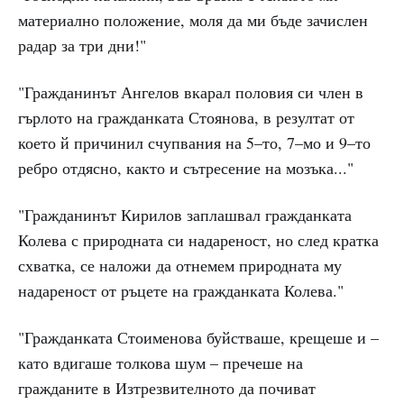
материално положение, моля да ми бъде зачислен
радар за три дни!"
"Гражданинът Ангелов вкарал половия си член в
гърлото на гражданката Стоянова, в резултат от
което й причинил счупвания на 5–то, 7–мо и 9–то
ребро отдясно, както и сътресение на мозъка..."
"Гражданинът Кирилов заплашвал гражданката
Колева с природната си надареност, но след кратка
схватка, се наложи да отнемем природната му
надареност от ръцете на гражданката Колева."
"Гражданката Стоименова буйстваше, крещеше и –
като вдигаше толкова шум – пречеше на
гражданите в Изтрезвителното да почиват