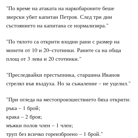
"По време на атаката на наркобароните беше
зверски убит капитан Петров. След три дни
състоянието на капитана се нормализира."
"По тялото са открити входни рани с размер на
монети от 10 и 20–стотинки. Раните са на обща
площ от 3 лева и 20 стотинки."
"Преследвайки престъпника, старшина Иванов
стрелял във въздуха. Но за съжаление – не уцелил."
"При огледа на местопроизшествието бяха открити:
ръка – 1 брой;
крака – 2 броя;
мъжки полов член – 1 член;
труп без всичко гореизброено – 1 брой."