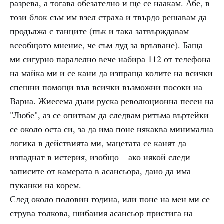
разрева, а тогава обезателно и ще се наакам. Абе, в
този блок съм им взел страха и твърдо решавам да
продължа с танците (пък и така затвърждавам
всеобщото мнение, че съм луд за връзване). Баща
ми сигурно паралелно вече набира 112 от телефона
на майка ми и се кани да изпраща колите на всички
спешни помощи във всички възможни посоки на
Варна. Жиесема дъни руска революционна песен на
"Любе", аз се опитвам да следвам ритъма въртейки
се около оста си, за да има поне някаква минимална
логика в действията ми, мацетата се канят да
изпаднат в истерия, изобщо – ако някой следи
записите от камерата в асансьора, дано да има
пуканки на корем.
След около половин година, или поне на мен ми се
струва толкова, шибания асансьор пристига на