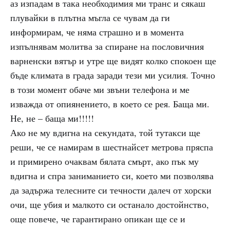
аз изпадам в така необходимия ми транс и сякаш
плувайки в плътна мъгла се чувам да ги
информирам, че няма страшно и в момента
изпълнявам молитва за спиране на пословичния
варненски вятър и утре ще видят колко спокоен ще
бъде климата в града заради тези ми усилия. Точно
в този момент обаче ми звъни телефона и ме
изважда от опиянението, в което се рея. Баща ми.
Не, не – баща ми!!!!!
Ако не му вдигна на секундата, той тутакси ще
реши, че се намирам в шестнайсет метрова пряспа
и примирено очаквам бялата смърт, ако пък му
вдигна и спра заниманието си, което ми позволява
да задържа телесните си течности далеч от хорски
очи, ще убия и малкото си останало достойнство,
още повече, че гарантирано опикан ще се и