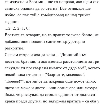
се изпусна и Бога ми – ше го направя, ако ще и със
свинска опашка да го стегна! Все отнякъде ше
избие, се пак туй е тръбопровод на над трийсе
години.
...2, 2, 2, 1, 0!
Вратите се отварят, но го правят толкова бавно, че
добавям още половин сантиметър уретерно
разкритие.
Скачам вътре и аха да кажа – "Дииииий към
десетия, брат ми, и ако вземеш разстоянието за три
секунди ти прехвърлям нивите от дядо ми!", когато
някой вика отчаяно – "Задръжте, моляяяяя".
"Коееее!?", ще ми се да изкрещя още по–отчаяно,
щото не може и двете – или асансьора или мехура!
Знам, че рискувам да стопля единият от двата си
крака преди другия, но задържам вратата – са еба у