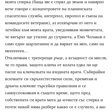
моята спирка (баща ми е спрял да звъни и навярно
вече говори с колцентровете на планинската
спасителна служба, интерпол, европол и съюза на
командосите ветерани), аз изхвърчам от него и
летейки към моята врата, уведомявам момичетата,
че вятърът ще утихне до сутринта, а Емо Чолаков е
само един шарлатанин и да вярват на мен, само на
мееееееен...
Отключвам с треперещи ръце, а всъщност си мисля,
че го правя, защото ключа от колата едва ли ще
пасне на ключалката на входната врата. Събирайки
всичките си свръхестествени сили, премятам и
дрънча ключове търсейки правилния и се
самоуспокоявам в същото време, щото пред
собствената си врата мога да изчистя със стирка и
почти никой няма разбере какво се е случило, а ако