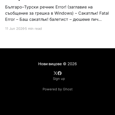
Българо–Турски речник Error! (заглавие на
съобщение за грешка в Windows) – Сакатлък! Fatal
Error – Баш сакатлък! балетист – дюшеме пич
граната – барут кюфте бизнесмен – чалъм ефенди
11 Jun 2026
5 min read
Война и мир – Патаклама и рахатлък Cancel –
сектир пионерче – кърмъзъ пешкир пишлеме
Площад “Славейков” – Чурулик мегдан не дразни
дявола – дур базик шаркан бабана сакатлък Двама
Нови вицове
© 2026
Sign up
Powered by Ghost