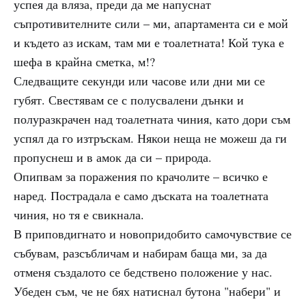
успея да вляза, преди да ме напуснат
съпротивителните сили – ми, апартамента си е мой
и където аз искам, там ми е тоалетната! Кой тука е
шефа в крайна сметка, м!?
Следващите секунди или часове или дни ми се
губят. Свестявам се с полусвалени дънки и
полуразкрачен над тоалетната чиния, като дори съм
успял да го изтръскам. Някои неща не можеш да ги
пропуснеш и в амок да си – природа.
Опипвам за поражения по крачолите – всичко е
наред. Пострадала е само дъската на тоалетната
чиния, но тя е свикнала.
В приповдигнато и новопридобито самочувствие се
събувам, разсъбличам и набирам баща ми, за да
отменя създалото се бедствено положение у нас.
Убеден съм, че не бях натиснал бутона "набери" и