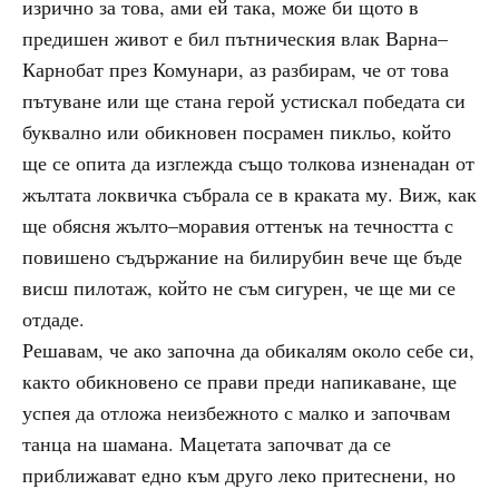
изрично за това, ами ей така, може би щото в
предишен живот е бил пътническия влак Варна–
Карнобат през Комунари, аз разбирам, че от това
пътуване или ще стана герой устискал победата си
буквално или обикновен посрамен пикльо, който
ще се опита да изглежда също толкова изненадан от
жълтата локвичка събрала се в краката му. Виж, как
ще обясня жълто–моравия оттенък на течността с
повишено съдържание на билирубин вече ще бъде
висш пилотаж, който не съм сигурен, че ще ми се
отдаде.
Решавам, че ако започна да обикалям около себе си,
както обикновено се прави преди напикаване, ще
успея да отложа неизбежното с малко и започвам
танца на шамана. Мацетата започват да се
приближават едно към друго леко притеснени, но