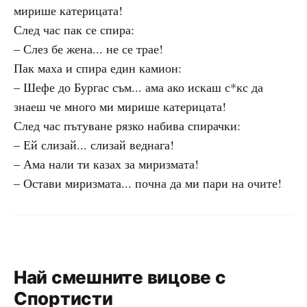
мирише катерицата!
След час пак се спира:
– Слез бе жена... не се трае!
Пак маха и спира един камион:
– Шефе до Бургас съм... ама ако искаш с*кс да
знаеш че много ми мирише катерицата!
След час пътуване рязко набива спирачки:
– Ей слизай... слизай веднага!
– Ама нали ти казах за миризмата!
– Остави миризмата... почна да ми пари на очите!
Най смешните вицове с
Спортисти