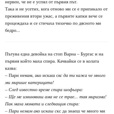
нервен, че не е успял от първия път.
Така и не усетих, кога отново ми се е припикало от
преживения втори ужас, а първите капки вече се
процеждаха и се стичаха тихичко по дясното ми
бедро...
Пътува една девойка на стоп Варна – Бургас и на
първия който маха спира. Качвайки се в колата
казва:
– Пари немам, ако искаш с
кс да ти кажа че много
ми мирише катерицата!
– След известно време спира шофьора:
– Ще ме извиняваш ама не се трае... тая миризма!
Пак маха момата и следващия спира:
– Пари немам ако искаш с
кс да знаеш че много ми