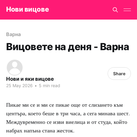
Нови вицове
Варна
Вицовете на деня - Варна
Share
Нови и яки вицове
25 May 2026
•
5 min read
Пикае ми се и ми се пикае още от слизането към
центъра, което беше в три часа, а сега минава шест.
Междувременно се изви виелица и от студа, който
набрах напъна стана жесток.