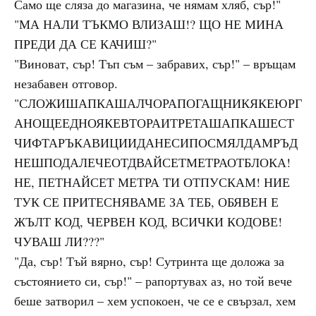
Само ще сляза до магазина, че нямам хляб, сър!"
"МА НАЛИ ТЪКМО ВЛИЗАШ!? ЩО НЕ МИНА
ПРЕДИ ДА СЕ КАЧИШ?"
"Виноват, сър! Тъп съм – забравих, сър!" – връщам
незабавен отговор.
"СЛОЖИШАПКАШАЛЧОРАПОГАЩНИКЯКЕЮРГ
АНОЩЕЕДНОЯКЕВТОРАИТРЕТАШАПКАШЕСТ
ЧИФТАРЪКАВИЦИИДАНЕСИПОСМЯЛДАМРЪД
НЕШПОДАЛЕЧЕОТДВАЙСЕТМЕТРАОТБЛОКА!
НЕ, ПЕТНАЙСЕТ МЕТРА ТИ ОТПУСКАМ! НИЕ
ТУК СЕ ПРИТЕСНЯВАМЕ ЗА ТЕБ, ОБЯВЕН Е
ЖЪЛТ КОД, ЧЕРВЕН КОД, ВСИЧКИ КОДОВЕ!
ЧУВАШ ЛИ???"
"Да, сър! Тъй вярно, сър! Сутринта ще доложа за
състоянието си, сър!" – рапортувах аз, но той вече
беше затворил – хем успокоен, че се е свързал, хем