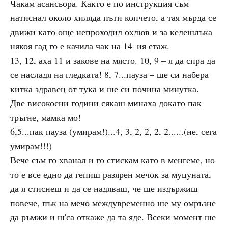
Чакам асансьора. Както е по инструкция съм
натиснал около хиляда пъти копчето, а тая мърда се
движи като още непроходил охлюв и за келешлъка
някоя гад го е качила чак на 14–ия етаж.
13, 12, аха 11 и закове на място. 10, 9 – я да спра да
се насладя на гледката! 8, 7...пауза – ше си набера
китка здравец от тука и ше си почина минутка.
Две високосни години сякаш минаха докато пак
тръгне, мамка мо!
6,5...пак пауза (умирам!)...4, 3, 2, 2, 2, 2......(не, сега
умирам!!!)
Вече съм го хванал и го стискам като в менгеме, но
то е все едно да гепиш разярен мечок за муцуната,
да я стиснеш и да се надяваш, че ше издържиш
повече, пък на мечо междувременно ше му омръзне
да ръмжи и ш'са откаже да та яде. Всеки момент ше