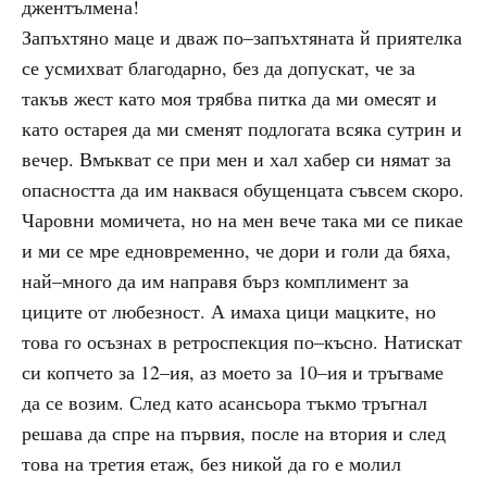
джентълмена!
Запъхтяно маце и дваж по–запъхтяната й приятелка
се усмихват благодарно, без да допускат, че за
такъв жест като моя трябва питка да ми омесят и
като остарея да ми сменят подлогата всяка сутрин и
вечер. Вмъкват се при мен и хал хабер си нямат за
опасността да им наквася обущенцата съвсем скоро.
Чаровни момичета, но на мен вече така ми се пикае
и ми се мре едновременно, че дори и голи да бяха,
най–много да им направя бърз комплимент за
циците от любезност. А имаха цици мацките, но
това го осъзнах в ретроспекция по–късно. Натискат
си копчето за 12–ия, аз моето за 10–ия и тръгваме
да се возим. След като асансьора тъкмо тръгнал
решава да спре на първия, после на втория и след
това на третия етаж, без никой да го е молил