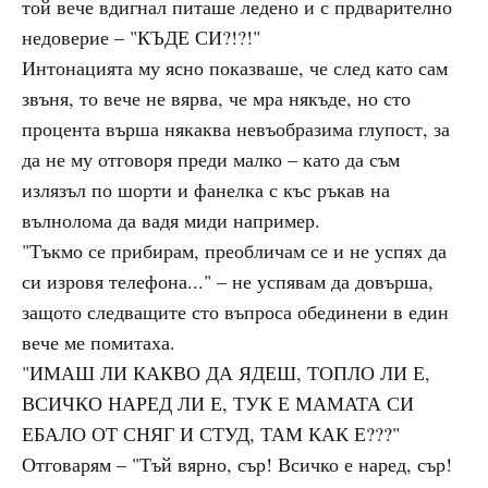
той вече вдигнал питаше ледено и с прдварително
недоверие – "КЪДЕ СИ?!?!"
Интонацията му ясно показваше, че след като сам
звъня, то вече не вярва, че мра някъде, но сто
процента върша някаква невъобразима глупост, за
да не му отговоря преди малко – като да съм
излязъл по шорти и фанелка с къс ръкав на
вълнолома да вадя миди например.
"Тъкмо се прибирам, преобличам се и не успях да
си изровя телефона..." – не успявам да довърша,
защото следващите сто въпроса обединени в един
вече ме помитаха.
"ИМАШ ЛИ КАКВО ДА ЯДЕШ, ТОПЛО ЛИ Е,
ВСИЧКО НАРЕД ЛИ Е, ТУК Е МАМАТА СИ
ЕБАЛО ОТ СНЯГ И СТУД, ТАМ КАК Е???"
Отговарям – "Тъй вярно, сър! Всичко е наред, сър!