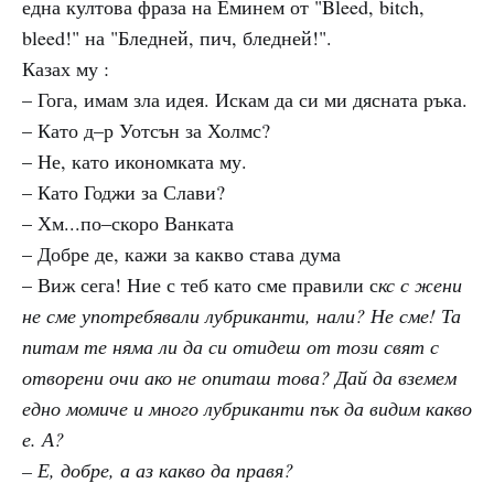
една култова фраза на Еминем от "Bleed, bitch,
bleed!" на "Бледней, пич, бледней!".
Казах му :
– Гога, имам зла идея. Искам да си ми дясната ръка.
– Като д–р Уотсън за Холмс?
– Не, като икономката му.
– Като Годжи за Слави?
– Хм...по–скоро Ванката
– Добре де, кажи за какво става дума
– Виж сега! Ние с теб като сме правили с
кс с жени
не сме употребявали лубриканти, нали? Не сме! Та
питам те няма ли да си отидеш от този свят с
отворени очи ако не опиташ това? Дай да вземем
едно момиче и много лубриканти пък да видим какво
е. А?
– Е, добре, а аз какво да правя?