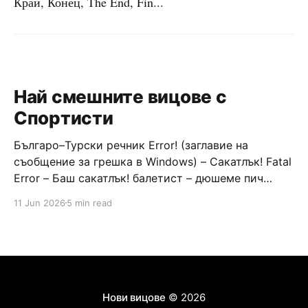
Край, Конец, The End, Fin...
Най смешните вицове с
Спортисти
Българо–Турски речник Error! (заглавие на
съобщение за грешка в Windows) – Сакатлък! Fatal
Error – Баш сакатлък! балетист – дюшеме пич
граната – барут кюфте бизнесмен – чалъм ефенди
11 Jun 2026
5 min read
Война и мир – Патаклама и рахатлък Cancel –
сектир пионерче – кърмъзъ пешкир пишлеме
Площад “Славейков” – Чурулик мегдан не дразни
дявола – дур базик шаркан бабана сакатлък Двама
Нови вицове
© 2026