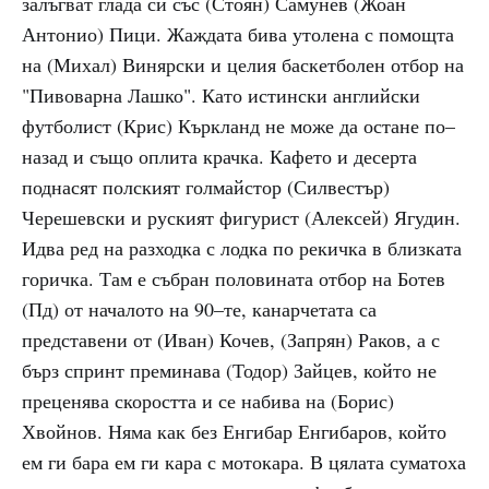
залъгват глада си със (Стоян) Самунев (Жоан
Антонио) Пици. Жаждата бива утолена с помощта
на (Михал) Винярски и целия баскетболен отбор на
"Пивоварна Лашко". Като истински английски
футболист (Крис) Къркланд не може да остане по–
назад и също оплита крачка. Кафето и десерта
поднасят полският голмайстор (Силвестър)
Черешевски и руският фигурист (Алексей) Ягудин.
Идва ред на разходка с лодка по рекичка в близката
горичка. Там е събран половината отбор на Ботев
(Пд) от началото на 90–те, канарчетата са
представени от (Иван) Кочев, (Запрян) Раков, а с
бърз спринт преминава (Тодор) Зайцев, който не
преценява скоростта и се набива на (Борис)
Хвойнов. Няма как без Енгибар Енгибаров, който
ем ги бара ем ги кара с мотокара. В цялата суматоха