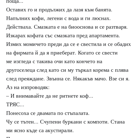
поща...
Оставих го и продължих да лазя към банята.
Напълних кофи, легени с вода и ги люснах.
Действаха. Смазката е на биооснова и се разтваря.
Изкарах кофата със смазката пред апартамента.
Измих момичето преди да се е свестила и се обадих
на фирмата й да я приеберат. Когато се свести
ме изгледа с такива очи като кончето на
другоселеца след като си му търкал корема с плява
след преяждане. Звънна се. Някакъв мачо. Взе си я.
Аз на изпроводяк:
– И внимавайте да не ритнете коф...
ТРЯС...
Понесоха се двамата по стъпалата.
Чу се тътен... Счупени буркани с компоти. Стана
ми ясно къде са акустирали.