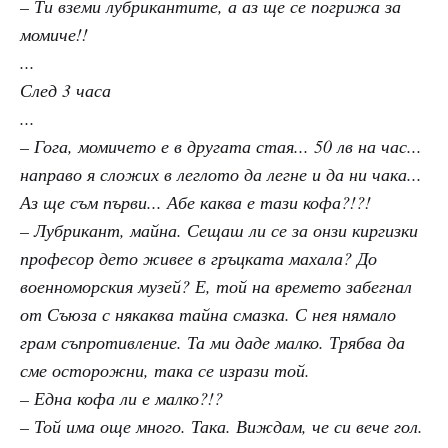
– Ти вземи лубрикантите, а аз ще се погрижа за
момиче!!
...
След 3 часа
...
– Гога, момичето е в другата стая... 50 лв на час...
направо я сложих в леглото да легне и да ни чака...
Аз ще съм първи... Абе каква е тази кофа?!?!
– Лубрикант, майна. Сещаш ли се за онзи киргизки
професор дето живее в гръцката махала? До
военноморския музей? Е, той на времето забегнал
от Съюза с някаква тайна смазка. С нея нямало
грам съпротивление. Та ми даде малко. Трябва да
сме осторожни, така се изрази той.
– Една кофа ли е малко?!?
– Той има още много. Така. Виждам, че си вече гол.