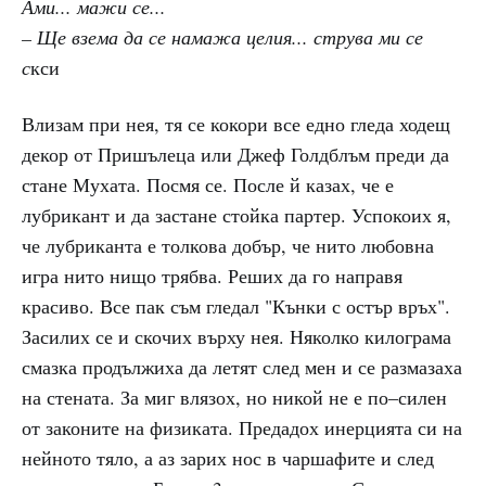
Ами... мажи се...
– Ще взема да се намажа целия... струва ми се
с
кси
Влизам при нея, тя се кокори все едно гледа ходещ
декор от Пришълеца или Джеф Голдблъм преди да
стане Мухата. Посмя се. После й казах, че е
лубрикант и да застане стойка партер. Успокоих я,
че лубриканта е толкова добър, че нито любовна
игра нито нищо трябва. Реших да го направя
красиво. Все пак съм гледал "Кънки с остър връх".
Засилих се и скочих върху нея. Няколко килограма
смазка продължиха да летят след мен и се размазаха
на стената. За миг влязох, но никой не е по–силен
от законите на физиката. Предадох инерцията си на
нейното тяло, а аз зарих нос в чаршафите и след