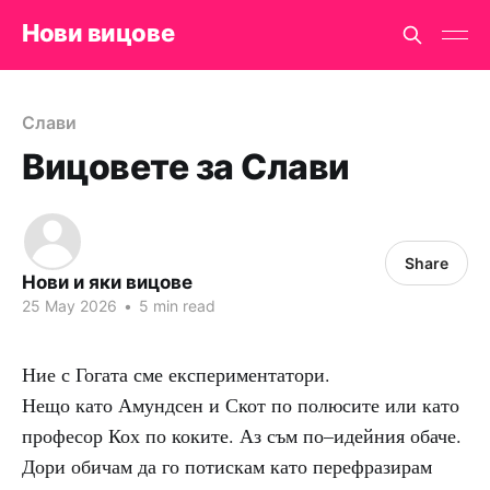
Нови вицове
Слави
Вицовете за Слави
Share
Нови и яки вицове
25 May 2026
•
5 min read
Ние с Гогата сме експериментатори.
Нещо като Амундсен и Скот по полюсите или като
професор Кох по коките. Аз съм по–идейния обаче.
Дори обичам да го потискам като перефразирам