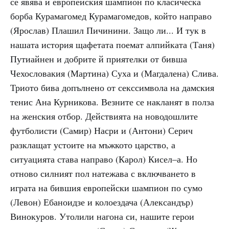
се явява и европейския шампион по класическа
борба Курамагомед Курамагомедов, който направо
(Ярослав) Плашил Пичинини. Защо ли... И тук в
нашата история щафетата поемат алпийката (Таня)
Путиайнен и добрите й приятелки от бивша
Чехословакия (Мартина) Суха и (Магдалена) Слива.
Триото бива допълнено от секссимвола на дамския
тенис Ана Курникова. Везните се накланят в полза
на женския отбор. Действията на новодошлите
футболисти (Самир) Насри и (Антони) Серич
разклащат устоите на мъжкото царство, а
ситуацията става направо (Карол) Кисел–а. Но
отново силният пол натежава с включването в
играта на бившия европейски шампион по сумо
(Левон) Ебаноидзе и колоездача (Александър)
Винокуров. Утолили нагона си, нашите герои