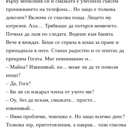
върху мобилния си и смазката е улеснила съвсем
проникването на телефона... Но защо е толкова
доволен? Включи се гласова поща. Лицето му
изтрезня. Аха.... Трябваше да потърся момичето.
Почнах да лазя по следата. Водеше към банята.
Вече я виждах. Беше се спряла в коша за пране и
припаднала в него. Станах радостно и се опитах да
прекрача Гогата. Миг невнимание и...
– Майна? Извинявай, но... може ли да те помоля
нещо?
– Да, Гога?
– Би ли си изкарал члена от ухото ми?
– Оу, без да искам, смазката... просто...
извинявай...
– Няма проблеми, човешко е. Но защо всичко днес?
Толкова зор, приготовления, а накрая... тази гласова