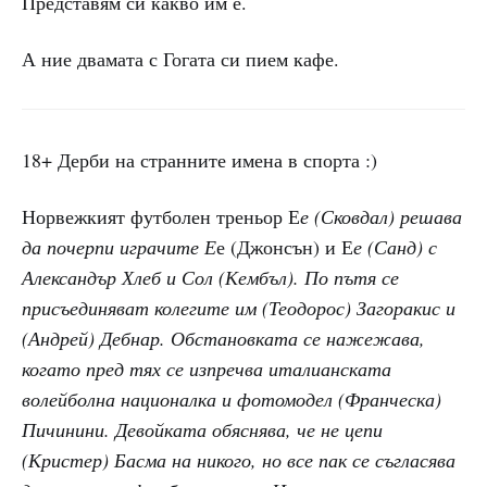
Представям си какво им е.
А ние двамата с Гогата си пием кафе.
18+ Дерби на странните имена в спорта :)
Норвежкият футболен треньор Е
е (Сковдал) решава
да почерпи играчите Е
е (Джонсън) и Е
е (Санд) с
Александър Хлеб и Сол (Кембъл). По пътя се
присъединяват колегите им (Теодорос) Загоракис и
(Андрей) Дебнар. Обстановката се нажежава,
когато пред тях се изпречва италианската
волейболна националка и фотомодел (Франческа)
Пичинини. Девойката обяснява, че не цепи
(Кристер) Басма на никого, но все пак се съгласява