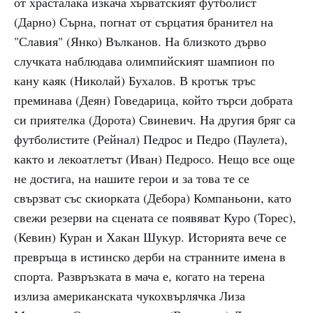
от храсталака изкача хърватският футболист
(Дарно) Сърна, погнат от сърцатия бранител на
"Славия" (Янко) Вълканов. На близкото дърво
случката наблюдава олимпийският шампион по
кану каяк (Николай) Бухалов. В кротък тръс
преминава (Деян) Говедарица, който търси добрата
си приятелка (Дорота) Свиневич. На другия бряг са
футболистите (Рейнал) Педрос и Педро (Паулета),
както и лекоатлетът (Иван) Педросо. Нещо все още
не достига, на нашите герои и за това те се
свързват със скиорката (Дебора) Компаньони, като
свежи резерви на сцената се появяват Куро (Торес),
(Кевин) Куран и Хакан Шукур. Историята вече се
превръща в истинско дерби на странните имена в
спорта. Развръзката в мача е, когато на терена
излиза американската чукохвърлячка Лиза