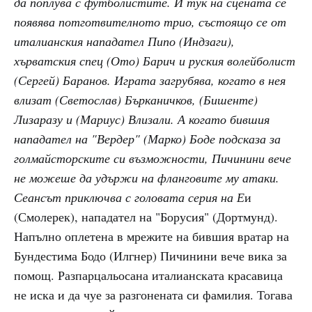
да поплува с футболистите. И тук на сцената се
появява потготвителното трио, състоящо се от
италианския нападател Пипо (Индзаги),
хърватския спец (Ото) Барич и руския волейболист
(Сергей) Баранов. Играта загрубява, когато в нея
влизат (Светослав) Бърканичков, (Бишенте)
Лизаразу и (Мариус) Влизали. А когато бившия
нападател на "Вердер" (Марко) Боде подсказа за
голмайсторските си възможности, Пичинини вече
не можеше да удържи на фланговите му атаки.
Сеансът приключва с головата серия на Е
и
(Смолерек), нападател на "Борусия" (Дортмунд).
Напълно оплетена в мрежите на бившия вратар на
Бундестима Бодо (Илгнер) Пичинини вече вика за
помощ. Разпарцальосана италианската красавица
не иска и да чуе за разгонената си фамилия. Тогава