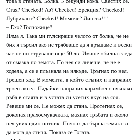
това в стената. Болка. 3 секунди кома. Свестих се.
Стая? Checked! Aз? Checked! Ерекция? Checked!
Лубрикант? Checked! Момиче? Липсва!!!!
– Ехо? Госпожице?
Няма я. Така ми пулсираше челото от болка, че не
бих я търсил ако не трябваше да я връщаме и всеки
час не ни струваше още 50 лв. Имаше обилна следа
от смазка по земята. По нея си личеше, че не е
ходела, а се е плъзнала на някъде. Тръгнах по нея.
Грешен ход. В момента, в който стъпих и направих
троен аксел. Падайки направих карамбол с няколко
ръба в стаята и в устата си усетих вкус на сол.
Ревеше ми се. Не можех да стана. Протегнах се,
докопах прахосмукачката, махнах тръбата и около
нея увих един потник. Почнах да бърша земята за
да мога да стъпя. Показа се Гогата.