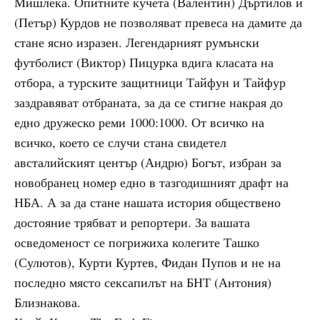
Мишлека. Опитните кучета (Валентин) Дъртилов и
(Петър) Курдов не позволяват превеса на дамите да
стане ясно изразен. Легендарният румънски
футболист (Виктор) Пицурка вдига класата на
отбора, а турските защитници Тайфун и Тайфур
заздравяват отбраната, за да се стигне накрая до
едно дружеско реми 1000:1000. От всичко на
всичко, което се случи стана свидетел
австалийският център (Андрю) Богът, избран за
новобранец номер едно в тазгодишният драфт на
НБА. А за да стане нашата история обществено
достояние трябват и репортери. За вашата
осведоменост се погрижиха колегите Ташко
(Сулютов), Курти Куртев, Фидан Пупов и не на
последно място сексапилът на БНТ (Антония)
Близнакова.