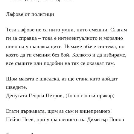
Лафове от политици
Тези лафове не са нито умни, нито смешни. Слагам
ги за справка – това е интелектуалното и морално
ниво на управляващите. Нямаме обаче система, по
която да ги сменим без бой. Колкото и да избираме,
все същите или подобни на тях се оказват там.
Щом масата е шведска, аз ще стана като дойдат
шведите.
Депутата Георги Петров, (Гошо с онзи прякор)
Егати държавата, щом аз съм и вицепремиер!
Нейчо Неев, при управлението на Димитър Попов