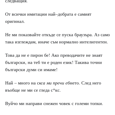
следващия.
От всички имитации най–добрата е самият
оригинал.
Не ми показвайте откъде се пуска браузъра. Аз само
така изглеждам, иначе съм нормално интелигентен.
Това да не е пирон бе! Ако преводачите не знаят
български, на теб ти е роден език! Такива точни
български думи си имаме!
Най – много на с
кса ми пречи еб
нето. След него
въобще не ми се гледа с*кс.
Вуйчо ми направи снежен човек с големи топки.