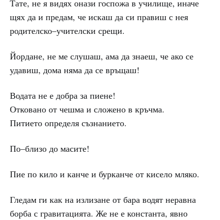
Тате, не я видях онази госпожа в училище, иначе
щях да и предам, че искаш да си правиш с нея
родителско–учителски срещи.
Йордане, не ме слушаш, ама да знаеш, че ако се
удавиш, дома няма да се връщаш!
Водата не е добра за пиене!
Отковано от чешма и сложено в кръчма.
Питието определя съзнанието.
По–близо до масите!
Пие по кило и канче и бурканче от кисело мляко.
Гледам ги как на излизане от бара водят неравна
борба с гравитацията. Же не е константа, явно