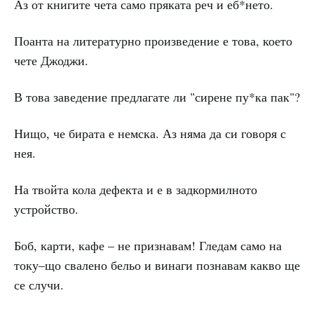
Аз от книгите чета само пряката реч и еб*нето.
Поанта на литературно произведение е това, което
чете Джоджи.
В това заведение предлагате ли "сирене пу*ка пак"?
Нищо, че бирата е немска. Аз няма да си говоря с
нея.
На твойта кола дефекта и е в задкормилното
устройство.
Боб, карти, кафе – не признавам! Гледам само на
току–що свалено бельо и винаги познавам какво ще
се случи.