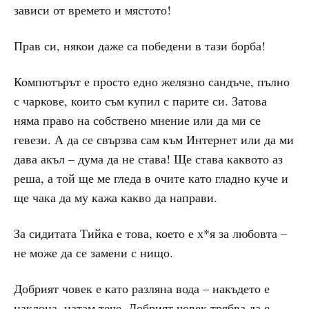
зависи от времето и мястото!
Прав си, някои даже са победени в тази борба!
Компютърът е просто едно желязно сандъче, пълно
с чаркове, които съм купил с парите си. Затова
няма право на собствено мнение или да ми се
гевези. А да се свързва сам към Интернет или да ми
дава акъл – дума да не става! Ще става каквото аз
реша, а той ще ме гледа в очите като гладно куче и
ще чака да му кажа какво да направи.
За сидитата Тийка е това, което е х*я за любовта –
не може да се замени с нищо.
Добрият човек е като разляна вода – накъдето е
наклона, натам тече. Добрият човек трябва да е