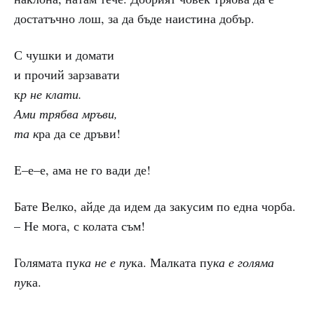
достатъчно лош, за да бъде наистина добър.
С чушки и домати
и прочий зарзавати
к
р не клати.
Ами трябва мръви,
та к
ра да се дръви!
Е–е–е, ама не го вади де!
Бате Велко, айде да идем да закусим по една чорба.
– Не мога, с колата съм!
Голямата пу
ка не е пу
ка. Малката пу
ка е голяма
пу
ка.