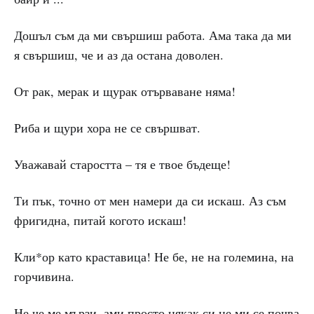
Дошъл съм да ми свършиш работа. Ама така да ми
я свършиш, че и аз да остана доволен.
От рак, мерак и щурак отърваване няма!
Риба и щури хора не се свършват.
Уважавай старостта – тя е твое бъдеще!
Ти пък, точно от мен намери да си искаш. Аз съм
фригидна, питай когото искаш!
Кли*ор като краставица! Не бе, не на големина, на
горчивина.
Не че ме мързи, ами просто някак си не ми се почва