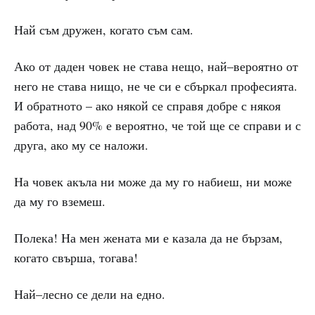
Най съм дружен, когато съм сам.
Ако от даден човек не става нещо, най–вероятно от
него не става нищо, не че си е сбъркал професията.
И обратното – ако някой се справя добре с някоя
работа, над 90% е вероятно, че той ще се справи и с
друга, ако му се наложи.
На човек акъла ни може да му го набиеш, ни може
да му го вземеш.
Полека! На мен жената ми е казала да не бързам,
когато свърша, тогава!
Най–лесно се дели на едно.