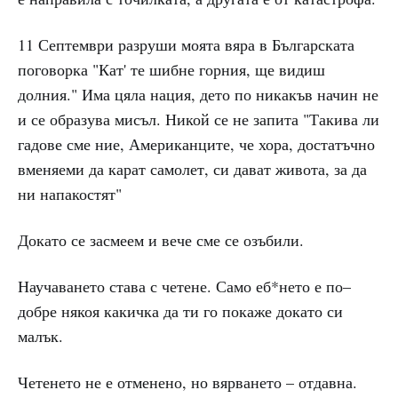
11 Септември разруши моята вяра в Българската
поговорка "Кат' те шибне горния, ще видиш
долния." Има цяла нация, дето по никакъв начин не
и се образува мисъл. Никой се не запита "Такива ли
гадове сме ние, Американците, че хора, достатъчно
вменяеми да карат самолет, си дават живота, за да
ни напакостят"
Докато се засмеем и вече сме се озъбили.
Научаването става с четене. Само еб*нето е по–
добре някоя какичка да ти го покаже докато си
малък.
Четенето не е отменено, но вярването – отдавна.