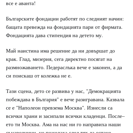
все е аванта!
Българските фондации работят по следният начин:
бащата превежда на фондацията пари от фирмата.
Фондацията дава стипендия на детето му.
Май наистина има решение да ни довършат до
крак. Глад, мизерия, сега директно посягат на
размножаването. Педераслъка вече е законен, а да
си поискаш от колежка не е.
Тази сцена, дето се развива у нас, "Демокрацията
побеждава в България" е вече разигравана. Казвала
се е "Наполеон превзема Москва". Изнесли са
всички храни и засипали всички кладенци. После–
ето ти Москва. Ама на нас ни го направиха наши
сънародници, не пожелаха след тях да остане