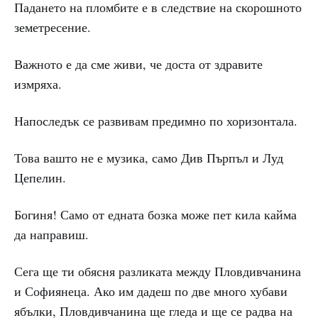
Падането на пломбите е в следствие на скорошното
земетресение.
Важното е да сме живи, че доста от здравите
измряха.
Напоследък се развивам предимно по хоризонтала.
Това вашто не е музика, само Див Пърпъл и Луд
Цепелин.
Богиня! Само от едната бозка може пет кила кайма
да направиш.
Сега ще ти обясня разликата между Пловдивчанина
и Софиянеца. Ако им дадеш по две много хубави
ябълки, Пловдивчанина ще гледа и ще се радва на