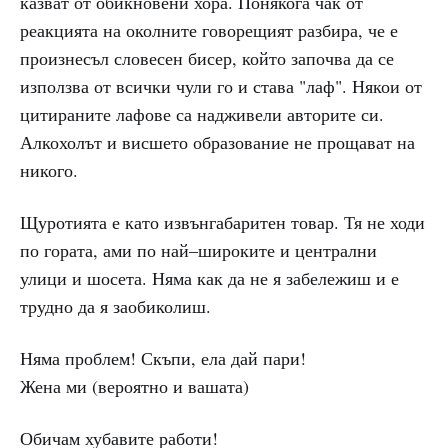
казват от обикновени хора. Понякога чак от
реакцията на околните говорещият разбира, че е
произнесъл словесен бисер, който започва да се
използва от всички чули го и става "лаф". Някои от
цитираните лафове са надживели авторите си.
Алкохолът и висшето образование не прощават на
никого.
Щуротията е като извънгабаритен товар. Тя не ходи
по гората, ами по най–широките и централни
улици и шосета. Няма как да не я забележиш и е
трудно да я заобиколиш.
Няма проблем! Скъпи, ела дай пари!
Жена ми (вероятно и вашата)
Обичам хубавите работи!