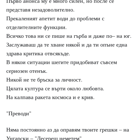
Първо анонса му е много силен, но после се
представя незадоволително.
Прекаленият апетит води до проблеми с
отделителните функции.
Всичко това ни се пише на гърба и даже по– на юг.
Заслужаваш да те хване някой и да ти опъне една
здрава критика отвсякъде.
В някои ситуации шегите придобиват съвсем
сериозен отенък.
Никой не те бръска за личност.
Цялата култура се върти около любовта.
На калпава ракета космоса и е крив.
"Преводи"
Няма постоянно аз да оправям твоите грешки – на
Унгарски – "Десереш неметем"