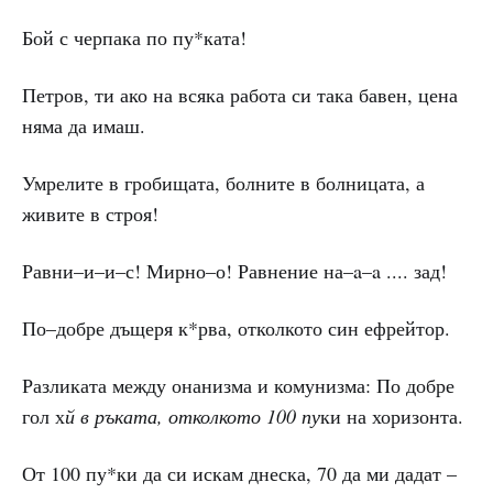
Бой с черпака по пу*ката!
Петров, ти ако на всяка работа си така бавен, цена
няма да имаш.
Умрелите в гробищата, болните в болницата, а
живите в строя!
Равни–и–и–с! Мирно–о! Равнение на–a–a .... зад!
По–добре дъщеря к*рва, отколкото син ефрейтор.
Разликата между онанизма и комунизма: По добре
гол х
й в ръката, отколкото 100 пу
ки на хоризонта.
От 100 пу*ки да си искам днеска, 70 да ми дадат –