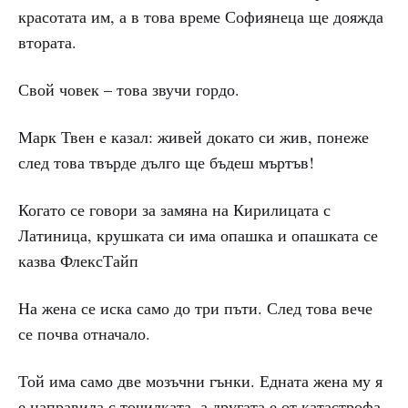
красотата им, а в това време Софиянеца ще дояжда
втората.
Свой човек – това звучи гордо.
Марк Твен е казал: живей докато си жив, понеже
след това твърде дълго ще бъдеш мъртъв!
Когато се говори за замяна на Кирилицата с
Латиница, крушката си има опашка и опашката се
казва ФлексТайп
На жена се иска само до три пъти. След това вече
се почва отначало.
Той има само две мозъчни гънки. Едната жена му я
е направила с точилката, а другата е от катастрофа.