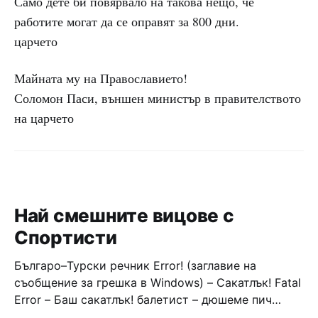
Само дете би повярвало на такова нещо, че
работите могат да се оправят за 800 дни.
царчето
Майната му на Православието!
Соломон Паси, външен министър в правителството
на царчето
Най смешните вицове с
Спортисти
Българо–Турски речник Error! (заглавие на
съобщение за грешка в Windows) – Сакатлък! Fatal
Error – Баш сакатлък! балетист – дюшеме пич
граната – барут кюфте бизнесмен – чалъм ефенди