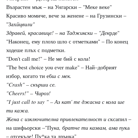
Възрастен мъж – на Унгарски – "Меке веке"
Красиво момиче, вече за женене – на Грузински –
"Зах
йцвили"
Здравей, красавице! – на Таджикски – "Дек
рде"
"Наконец, ему плохо шло с отметками" – По конец
ходеше плъх с подметки.
"Don't call me!" – Не ме бий с кола!
"The best choice you ever make" – Най–добрият
избор, когато ти еб
ш с мек.
"Crash" – скърши се.
"Cheers!" – Чироз!
"I just call to say " – Аз кат' те джасна с кола ше
ти кажа.
Жена с изключителна привлекателност и с
ксапил –
на шифьорски –"Пу
ка, братче ти казвам, ама пу
ка
– отсекъде! Пу*ка та дрънка"