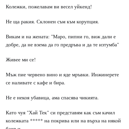
Колежки, пожелавам ви весел уйкенд!
Не ща ракия. Склонен съм към корупция.
Викам и на жената: "Маро, пипни го, виж дали е
добре, да не взема да го предръва и да те изтумба"
Живее ми се!
Мъж пие червено вино и яде мръвки. Инжинерете
се наливате с кафе и бира.
Не е некоя убавица, ама спасява чикията.
Като чуя "Хай Тек" си представям как съм качил
колежката ***** на покрива или на върха на някой
баир и ...