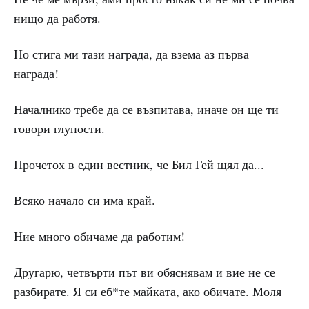
нищо да работя.
Но стига ми тази награда, да взема аз първа
награда!
Началнико требе да се възпитава, иначе он ще ти
говори глупости.
Прочетох в един вестник, че Бил Гей щял да...
Всяко начало си има край.
Ние много обичаме да работим!
Другарю, четвърти път ви обяснявам и вие не се
разбирате. Я си еб*те майката, ако обичате. Моля