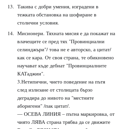
Такива с добри умения, изградени в
тежката обстановка на шофиране в
столични условия.
Мисионери. Тяхната мисия е да покажат на
влачещите се пред тях "Провинциални
селинджъри"/ това не е авторско, а цитат/
как се кара. От своя страна, те обикновено
научават къде дебнат "Провинциалните
КАТаджии".
3.Нетипични, чието поведение на пътя
след излизане от столицата бързо
деградира до нивото на "местните
аборигени" /пак цитат/.
— ОСЕВА ЛИНИЯ – пътна маркировка, от
чиято ЛЯВА страна трябва да се движите