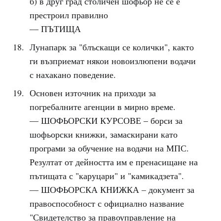
б) в друг град столичен шофьор не се е
престроил правилно
— ПЪТИЩА
Лунапарк за "блъскащи се колички", както
ги възприемат някои новоизлюпени водачи
с нахакано поведение.
Основен източник на приходи за
погребалните агенции в мирно време.
— ШОФЬОРСКИ КУРСОВЕ – борси за
шофьорски книжки, замаскирани като
програми за обучение на водачи на МПС.
Резултат от дейността им е пренасищане на
пътищата с "каруцари" и "камикадзета".
— ШОФЬОРСКА КНИЖКА – документ за
правоспособност с официално название
"Свидетелство за правоуправление на