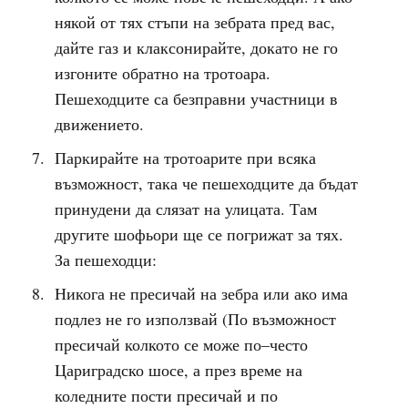
някой от тях стъпи на зебрата пред вас,
дайте газ и клаксонирайте, докато не го
изгоните обратно на тротоара.
Пешеходците са безправни участници в
движението.
Паркирайте на тротоарите при всяка
възможност, така че пешеходците да бъдат
принудени да слязат на улицата. Там
другите шофьори ще се погрижат за тях.
За пешеходци:
Никога не пресичай на зебра или ако има
подлез не го използвай (По възможност
пресичай колкото се може по–често
Цариградско шосе, а през време на
коледните пости пресичай и по