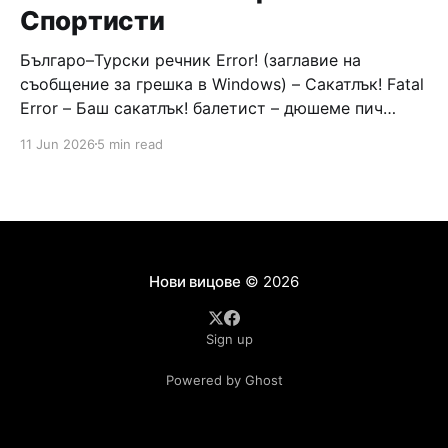
Спортисти
Българо–Турски речник Error! (заглавие на
съобщение за грешка в Windows) – Сакатлък! Fatal
Error – Баш сакатлък! балетист – дюшеме пич
граната – барут кюфте бизнесмен – чалъм ефенди
11 Jun 2026
5 min read
Война и мир – Патаклама и рахатлък Cancel –
сектир пионерче – кърмъзъ пешкир пишлеме
Площад “Славейков” – Чурулик мегдан не дразни
дявола – дур базик шаркан бабана сакатлък Двама
Нови вицове
© 2026
Sign up
Powered by Ghost