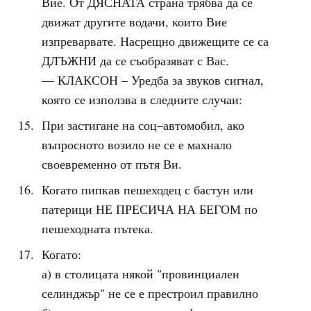
Вие. От ДЯСНАТА страна трябва да се
движат другите водачи, които Вие
изпреварвате. Насрещно движещите се са
ДЛЪЖНИ да се съобразяват с Вас.
— КЛАКСОН – Уредба за звуков сигнал,
която се използва в следните случаи:
При застигане на соц–автомобил, ако
въпросното возило не се е махнало
своевременно от пътя Ви.
Когато пипкав пешеходец с бастун или
патерици НЕ ПРЕСИЧА НА БЕГОМ по
пешеходната пътека.
Когато:
а) в столицата някой "провинциален
селинджър" не се е престроил правилно