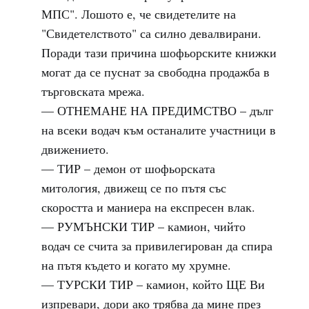
МПС". Лошото е, че свидетелите на
"Свидетелството" са силно девалвирани.
Поради тази причина шофьорските книжки
могат да се пуснат за свободна продажба в
търговската мрежа.
— ОТНЕМАНЕ НА ПРЕДИМСТВО – дълг
на всеки водач към останалите участници в
движението.
— ТИР – демон от шофьорската
митология, движещ се по пътя със
скоростта и маниера на експресен влак.
— РУМЪНСКИ ТИР – камион, чийто
водач се счита за привилегирован да спира
на пътя където и когато му хрумне.
— ТУРСКИ ТИР – камион, който ЩЕ Ви
изпревари, дори ако трябва да мине през