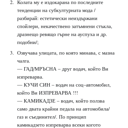
Колата му е издокарана по последните
тенденции на субкултурната мода /
разбирай: естетически неиздържани
спойлери, некачествено затъмнени стъкла,
дразнещо ревящо гърне на ауспуха и др.
подобни/;
Озвучава улицата, по която минава, с мазна
чалга.
— ГАД/МРЪСНА – друг водач, който Ви
изпреварва.
— КУЧИ СИН – водач на соц–автомобил,
който Ви ИЗПРЕВАРВА !!!
— КАМИКАДЗЕ – водач, който ползва
само двата крайни педала на автомобила/
газ и съединител/. По принцип
камикадзето изпреварва всеки когото