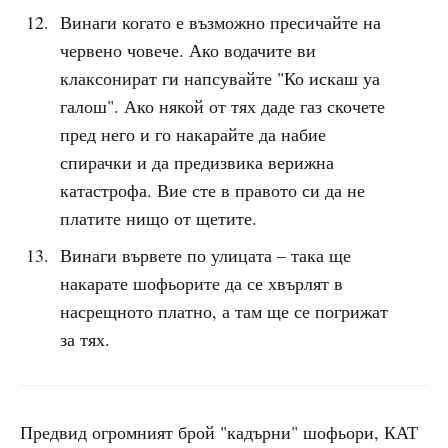
Винаги когато е възможно пресичайте на
червено човече. Ако водачите ви
клаксонират ги напсувайте "Ко искаш уа
галош". Ако някой от тях даде газ скочете
пред него и го накарайте да набие
спирачки и да предизвика верижна
катастрофа. Вие сте в правото си да не
платите нищо от щетите.
Винаги вървете по улицата – така ще
накарате шофьорите да се хвърлят в
насрещното платно, а там ще се погрижат
за тях.
Предвид огромният брой "кадърни" шофьори, КАТ