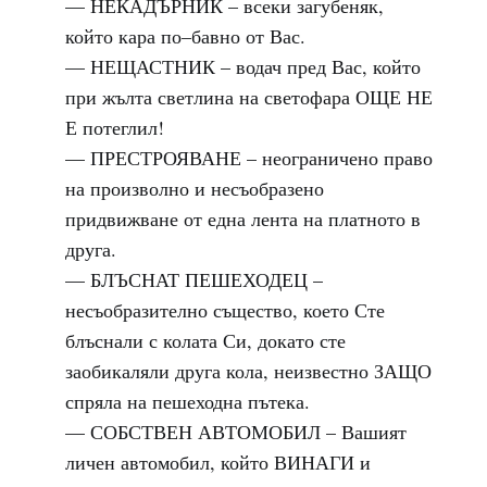
— НЕКАДЪРНИК – всеки загубеняк,
който кара по–бавно от Вас.
— НЕЩАСТНИК – водач пред Вас, който
при жълта светлина на светофара ОЩЕ НЕ
Е потеглил!
— ПРЕСТРОЯВАНЕ – неограничено право
на произволно и несъобразено
придвижване от една лента на платното в
друга.
— БЛЪСНАТ ПЕШЕХОДЕЦ –
несъобразително същество, което Сте
блъснали с колата Си, докато сте
заобикаляли друга кола, неизвестно ЗАЩО
спряла на пешеходна пътека.
— СОБСТВЕН АВТОМОБИЛ – Вашият
личен автомобил, който ВИНАГИ и