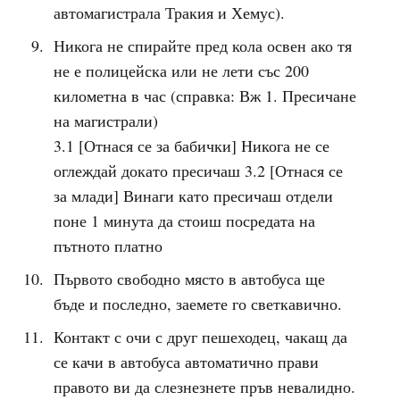
автомагистрала Тракия и Хемус).
Никога не спирайте пред кола освен ако тя
не е полицейска или не лети със 200
километна в час (справка: Вж 1. Пресичане
на магистрали)
3.1 [Отнася се за бабички] Никога не се
оглеждай докато пресичаш 3.2 [Отнася се
за млади] Винаги като пресичаш отдели
поне 1 минута да стоиш посредата на
пътното платно
Първото свободно място в автобуса ще
бъде и последно, заемете го светкавично.
Контакт с очи с друг пешеходец, чакащ да
се качи в автобуса автоматично прави
правото ви да слезнезнете пръв невалидно.