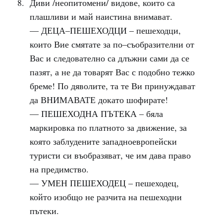
Диви /неопитомени/ видове, които са
плашливи и май наистина внимават.
— ДЕЦА–ПЕШЕХОДЦИ – пешеходци,
които Вие смятате за по–съобразителни от
Вас и следователно са длъжни сами да се
пазят, а не да товарят Вас с подобно тежко
бреме! По дяволите, та те Ви принуждават
да ВНИМАВАТЕ докато шофирате!
— ПЕШЕХОДНА ПЪТЕКА – бяла
маркировка по платното за движение, за
която заблудените западноевропейски
туристи си въобразяват, че им дава право
на предимство.
— УМЕН ПЕШЕХОДЕЦ – пешеходец,
който изобщо не разчита на пешеходни
пътеки.