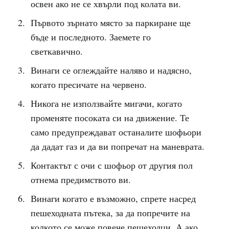
освен ако не се хвърли под колата ви.
Първото зърнато място за паркиране ще
бъде и последното. Заемете го
светкавично.
Винаги се оглеждайте наляво и надясно,
когато пресичате на червено.
Никога не използвайте мигачи, когато
променяте посоката си на движение. Те
само предупреждават останалите шофьори
да дадат газ и да ви попречат на маневрата.
Контактът с очи с шофьор от другия пол
отнема предимството ви.
Винаги когато е възможно, спрете насред
пешеходната пътека, за да попречите на
колкото се може повече пешеходци. А ако