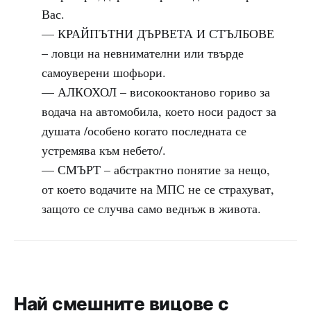
Вас.
— КРАЙПЪТНИ ДЪРВЕТА И СТЪЛБОВЕ
– ловци на невнимателни или твърде
самоуверени шофьори.
— АЛКОХОЛ – високооктаново гориво за
водача на автомобила, което носи радост за
душата /особено когато последната се
устремява към небето/.
— СМЪРТ – абстрактно понятие за нещо,
от което водачите на МПС не се страхуват,
защото се случва само веднъж в живота.
Най смешните вицове с