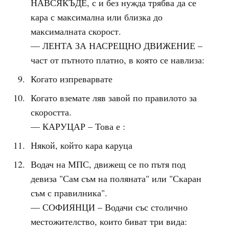
НАВСЯКЪДЕ, с и без нужда трябва да се
кара с максимална или близка до
максималната скорост.
— ЛЕНТА ЗА НАСРЕЩНО ДВИЖЕНИЕ –
част от пътното платно, в която се навлиза:
Когато изпреварвате
Когато вземате ляв завой по правилото за
скоростта.
— КАРУЦАР – Това е :
Някой, който кара каруца
Водач на МПС, движещ се по пътя под
девиза "Сам съм на поляната" или "Скаран
съм с правилника".
— СОФИЯНЦИ – Водачи със столично
местожителство, които биват три вида: