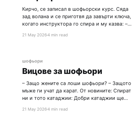
Кирчо, се записал в шофьорски курс. Сяда
зад волана и се приготвя да завърти ключа,
когато инструктора го спира и му казва: –
Чакай! Преди да започнеш да шофираш,
21 May 2026
4 min read
трябва да знаеш три неща, от които да се
пазиш: – Първото, от което трябва да се
пазиш, това са мотористите! Карат наляво,
шофьори
Вицове за шофьори
– Защо жените са лоши шофьори? – Защото
мъже ги учат да карат. От новините: Спират
ни и тото катаджии: Добри катаджии ще
спират шофьорите, които пътуват към
21 May 2026
4 min read
морето и обратно. От 20 до 30 юли тото
полиция ще “глобява” с награди съвестните
и внимателни шофьори, съобщиха от МВР.
––––––– – Какво означава тото