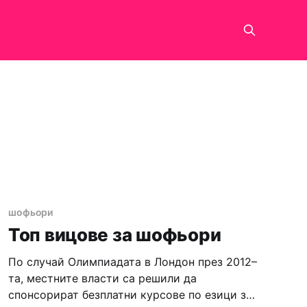
шофьори
Топ вицове за шофьори
По случай Олимпиадата в Лондон през 2012–
та, местните власти са решили да
спонсорират безплатни курсове по езици за