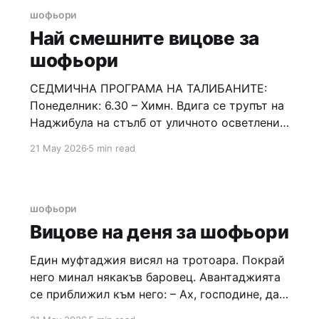
прозорци, за да мога
шофьори
Най смешните вицове за
шофьори
СЕДМИЧНА ПРОГРАМА НА ТАЛИБАНИТЕ:
Понеделник: 6.30 – Химн. Вдига се трупът на
Наджибула на стълб от уличното осветление.
7.40 – Закуска в ресторант „МcHomeyni” в
21 May 2026
5 min read
Кабул. 9.30 – Миене на крака. 12.15 – Побой
на централния пазар. Всички намиращи се
там се изтикват в джамията за молитва.
13.30 – С
шофьори
Вицове на деня за шофьори
Един муфтаджия висял на тротоара. Покрай
него минал някакъв баровец. Авантаджията
се приближил към него: – Ах, господине, да
знаете само на какво станах свидетел преди