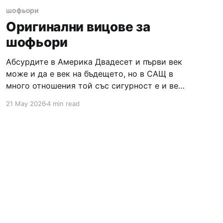
шофьори
Оригинални вицове за
шофьори
Абсурдите в Америка Двадесет и първи век
може и да е век на бъдещето, но в САЩ в
много отношения той със сигурност е и век
на абсурдите. Закони, даващи право на
21 May 2026
4 min read
мъжете да бият жените си или задължаващи
шофьорите да стрелят във въздуха 30 метра
преди да пресекат кръстовище