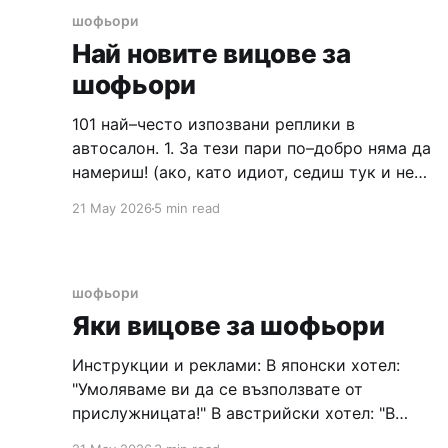
шофьори
Най новите вицове за
шофьори
101 най–често изпозвани реплики в
автосалон. 1. За тези пари по–добро няма да
намериш! (ако, като идиот, седиш тук и не
провериш на което и да е друго място!). 2.
21 May 2026
5 min read
Не кола, а огън! (... хвърчат искри отвсякъде!
И най–вече – където не трябва!). 3. Не кола,
а ОГЪН!
шофьори
Яки вицове за шофьори
Инструкции и реклами: В японски хотел:
"Умоляваме ви да се възползвате от
прислужницата!" В австрийски хотел: "В
случай на пожар направете всичко