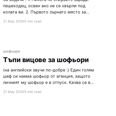
пешеходец, освен ако не се хвърли под
колата ви. 2. Първото зърнато място за
паркиране ще бъде и последното. Заемете
21 May 2026
5 min read
го светкавично. 3. Винаги се оглеждайте
наляво и надясно, когато пресичате на
червено. 4. Никога не използвайте мигачи,
когато променяте посоката си на
шофьори
Тъпи вицове за шофьори
(на английски звучи по–добре :) Един голям
шеф си наема шофьор от агенция, защото
личният му шофьор е в отпуск. Качва се в
колата и го пита: – Как се казвате? – при
21 May 2026
5 min read
което шофьора отговаря: – Чарлз, сър.
Шефа: – Аз съм свикнал да наричам
шофьорите си само с фамилното им име,
как