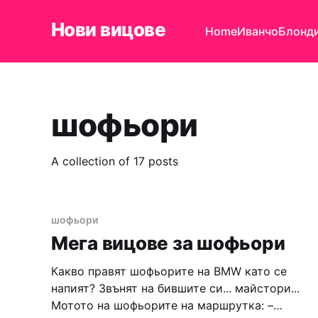
Нови вицове
Home
Иванчо
Блонд
шофьори
A collection of 17 posts
шофьори
Мега вицове за шофьори
Какво правят шофьорите на BMW като се
напият? Звънят на бившите си... майстори...
Мотото на шофьорите на маршрутка: –