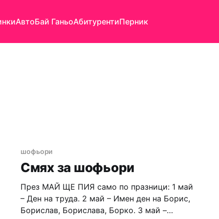
инки
Авто
Бай Ганьо
Абитуренти
Перник
шофьори
Смях за шофьори
През МАЙ ЩЕ ПИЯ само по празници: 1 май
– Ден на труда. 2 май – Имен ден на Борис,
Борислав, Борислава, Борко. 3 май –