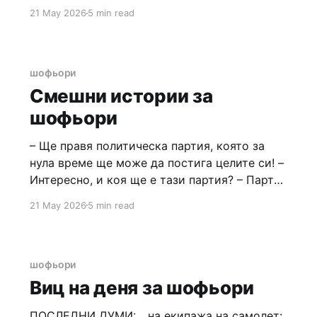
Световен ден на свободата на словото. 4
21 May 2026
5 min read
май – Международен ден на пожарникаря,
коминочистача и металурга. 5 май – Имен
ден на Ирина, Ирена, Мирослав, Мирослава.
6 май – Гергьовден.
шофьори
Смешни истории за
шофьори
– Ще правя политическа партия, която за
нула време ще може да постига целите си! –
Интересно, и коя ще е тази партия? – Партия
на таксиметровите шофьори! Нещата, които
21 May 2026
5 min read
винаги се е искало на жените, да кажат на
мъжете: ** Причината, че сутиена ми не си
подхожда винаги на бикините ми, е понеже
шофьори
Виц на деня за шофьори
ПОСЛЕДНИ ДУМИ: ...на екипажа на самолет: