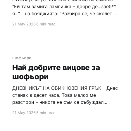
"Ей там замига лампичка – добре де...заеб**
я..." ...на бояджията: "Разбира се, че скелето
ще издържи.." ...на космонавта: "Не, всичко е
21 May 2026
6 min read
ок! Въздухът ще ми стигне за още 15
минути..." ...на атомния физик: "Критична
маса – не са
шофьори
Най добрите вицове за
шофьори
ДНЕВНИКЪТ НА ОБИКНОВЕНИЯ ГРЪК – Днес
станах в десет часа. Това малко ме
разстрои – никога не съм се събуждал
толкова рано, май трябва да посетя личния
21 May 2026
5 min read
си лекар. Излязох на терасата, половин час
пих кафето си и четох вестници, после поех
за работа. Карах колата с отворени