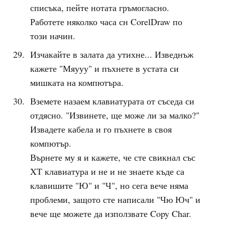
списъка, пейте нотата гръмогласно.
Работете няколко часа сн CorelDraw по
този начин.
Изчакайте в залата да утихне... Изведнъж
кажете "Мяууу" и пъхнете в устата си
мишката на компютъра.
Вземете назаем клавиатурата от съседа си
отдясно. "Извинете, ще може ли за малко?"
Извадете кабела и го пъхнете в своя
компютър.
Върнете му я и кажете, че сте свикнал със
XT клавиатура и не и не знаете къде са
клавишите "Ю" и "Ч", но сега вече няма
проблеми, защото сте написали "Чю Юч" и
вече ще можете да използвате Copy Char.