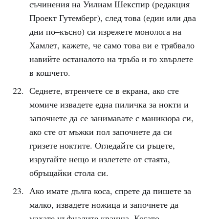
съчинения на Уилиам Шекспир (редакция
Проект Гутемберг), след това (един или два
дни по–късно) си изрежете монолога на
Хамлет, кажете, че само това ви е трябвало
навийте останалото на тръба и го хвърлете
в кошчето.
Седнете, втренчете се в екрана, ако сте
момиче извадете една пиличка за нокти и
започнете да се занимавате с маникюра си,
ако сте от мъжки пол започнете да си
гризете ноктите. Огледайте си ръцете,
изругайте нещо и излетете от стаята,
обръщайки стола си.
Ако имате дълга коса, спрете да пишете за
малко, извадете ножица и започнете да
махате цъфналите краища. Когато