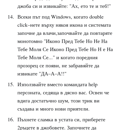
джоба си и извикайте: "Ах, ето те и теб!"
Всеки път под Windows, когато double
click–нете върху някоя икона и системата
започне да влачи,започвайте да повтаряте
монотомно "Иконо Пред Тебе Но Не На
Тебе Моля Се Иконо Пред Тебе Но Н е На
Тебе Моля Се..." и когато поредния
прозорец се появи, не забравяйте да
извикате "ДА–А–А!!"
Използвайте вместо командата help
персоната, седяща в дясно вас. Освен че
вдига достатъчно шум, този трик ви
създава и много нови приятели.
Пъхнете сламка в устата си, приберете
2ръцете в джобовете. Започнете да