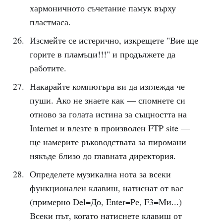
хармоничното съчетание памук върху
пластмаса.
Изсмейте се истерично, изкрещете "Вие ще
горите в пламъци!!!" и продължете да
работите.
Накарайте компютъра ви да изглежда че
пуши. Ако не знаете как –– спомнете си
отново за голата истина за същността на
Internet и влезте в произволен FTP site ––
ще намерите ръководствата за пиромани
някъде близо до главната директория.
Определете музикална нота за всеки
функционален клавиш, натиснат от вас
(примерно Del=До, Enter=Ре, F3=Mи...)
Всеки път, когато натиснете клавиш от