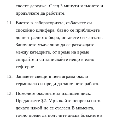
своете дередже. След 3 минути млъкнете и
продължете да работите.
Влезте в лабораторията, съблечете си
спокойно шлифера, бавно се приближете
до централното бюро, оставете си чантата.
Започнете мълчаливо да се разхождате
между катедрите, от време на време
спирайте и си записвайте нещо в едно
тефтерче.
Запалете свещи в пентаграма около
терминала си преди да започнете работa.
Помолете околните за излишен диск.
Предложете $2. Мрънкайте непрекъснато,
докато някой не се съгласи.В момента,
точно преди да получите диска бръкнете в