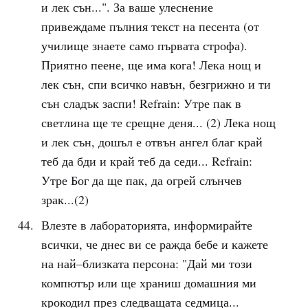
и лек сън...". За ваше улеснение
привеждаме пълния текст на песента (от
училище знаете само първата строфа).
Приятно пеене, ще има кога! Лека нощ и
лек сън, спи всичко навън, безгрижно и ти
сън сладък заспи! Refrain: Утре пак в
светлина ще те срещне деня... (2) Лека нощ
и лек сън, дошъл е отвън ангел благ край
теб да бди и край теб да седи... Refrain:
Утре Бог да ще пак, да огрей слънчев
зрак...(2)
Влезте в лабораторията, информирайте
всички, че днес ви се ражда бебе и кажете
на най–близката персона: "Дай ми този
компютър или ще храниш домашния ми
крокодил през следващата седмица...