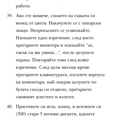
работи.
Ако сте момиче, сложете на главата си
венец от цветя. Накачулете се с хипарски
знаци. Непрекъснато се усмихвайте.
Напишете едно изречение, след което
прегърнете монитора и изахкайте "ах,
такъв си ми умник...", после целунете
екрана. Повтаряйте това след всяко
изречение. След цели месеци време
прегърнете клавиатурата, погалете корпуса
на компютъра, най–накрая целунете по
бузата съседа си отдясно, прегърнете
смаяният асистент и излезте.
Пригответе си игла, конец, и всичките си
(500) стари 5 инчови дискети, вденете