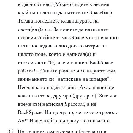
в дясно от вас. (Може отидете в десния
край на полето и да натискате Spacebar.)
Тогава погледнете клавиатурата на
съсед(кат)а си. Започнете да натискате
неговият/нейният BackSpace много и много
пъти последователно докато изтриете
цялото поле, което е написал(а) и
възкликнете "О, значи вашият BackSpace
работи!". Свийте рамене и се върнете към
заниманието си "натискане на шпация".
Неочаквано надайте вик: "Ах, а какво ще
кажеш за това, другарю(другарко). Значи аз
време съм натискал Spacebar, а не
BackSpace. Нищо чудно, че не се е трило...
Ах!" Изпечатайте си query–то и излезте.
Погледнете към съседа си (съседа си в