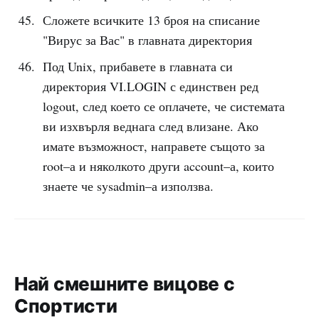
Сложете всичките 13 броя на списание
"Вирус за Вас" в главната директория
Под Unix, прибавете в главната си
директория VI.LOGIN с единствен ред
logout, след което се оплачете, че системата
ви изхвърля веднага след влизане. Ако
имате възможност, направете същото за
root–а и няколкото други account–а, които
знаете че sysadmin–а използва.
Най смешните вицове с
Спортисти