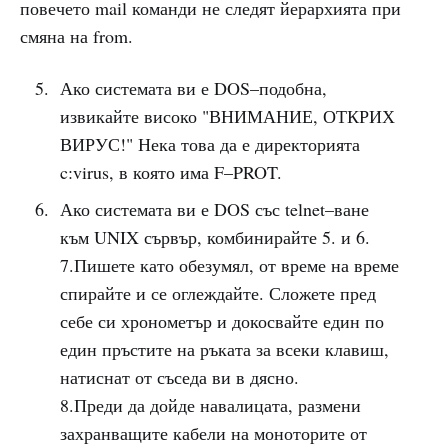
повечето mail команди не следят йерархията при
смяна на from.
Ако системата ви е DOS–подобна,
извикайте високо "ВНИМАНИЕ, ОТКРИХ
ВИРУС!" Нека това да е директорията
c:virus, в която има F–PROT.
Ако системата ви е DOS със telnet–ване
към UNIX сървър, комбинирайте 5. и 6.
7.Пишете като обезумял, от време на време
спирайте и се оглеждайте. Сложете пред
себе си хронометър и докосвайте един по
един пръстите на ръката за всеки клавиш,
натиснат от съседа ви в дясно.
8.Преди да дойде навалицата, размени
захранващите кабели на моноторите от