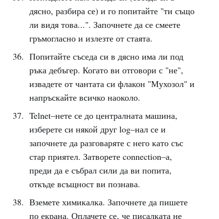
дясно, разбира се) и го попитайте "ти също
ли видя това...". Започнете да се смеете
гръмогласно и излезте от стаята.
Попитайте съседа си в дясно има ли под
ръка дебъгер. Когато ви отговори с "не",
извадете от чантата си флакон "Мухозол" и
напръскайте всичко наоколо.
Telnet–нете се до централната машина,
изберете си някой друг log–нал се и
започнете да разговаряте с него като със
стар приятел. Затворете connection–а,
преди да е събрал сили да ви попита,
откъде всъщност ви познава.
Вземете химикалка. Започнете да пишете
по екрана. Оплачете се, че писалката не