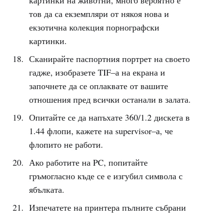
картинки на животни, много вероятно е
тов да са екземпляри от някоя нова и
екзотична колекция порнографски
картинки.
Сканирайте паспортния портрет на своето
гадже, изобразете TIF–а на екрана и
започнете да се оплаквате от вашите
отношения пред всички останали в залата.
Опитайте се да напъхате 360/1.2 дискета в
1.44 флопи, кажете на supervisor–а, че
флопито не работи.
Ако работите на PC, попитайте
гръмогласно къде се е изгубил символа с
ябълката.
Изпечатете на принтера пълните събрани