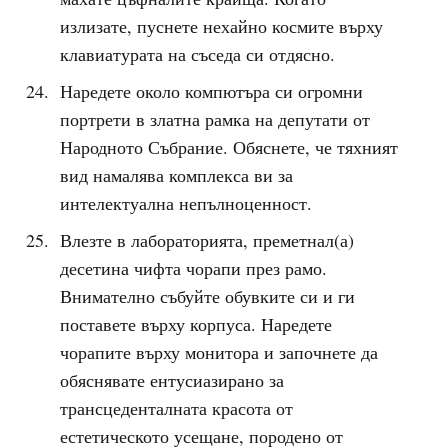
излизате, пуснете нехайно космите върху
клавиатурата на съседа си отдясно.
Наредете около компютъра си огромни
портрети в златна рамка на депутати от
Народното Събрание. Обяснете, че тяхният
вид намалява комплекса ви за
интелектуална непълноценност.
Влезте в лабораторията, преметнал(а)
десетина чифта чорапи през рамо.
Внимателно събуйте обувките си и ги
поставете върху корпуса. Наредете
чорапите върху монитора и започнете да
обяснявате ентусиазирано за
трансцеденталната красота от
естетическото усещане, породено от