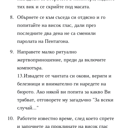
тих вик и се скрийте под масата.
Обърнете се към съседа си отдясно и го
попитайте на висок глас, дали през
последните два дена не са сменили
паролата на Пентагона.
Направете малко ритуално
жертвоприношение, преди да включите
компютъра.
13.Извадете от чантата си окови, вериги и
белезници и внимателно ги наредете на
бюрото. Ако някой ви попита за какво Ви
трябват, отговорете му загадъчно "За всеки
случай..."
Работете известно време, след което спрете
и започнете да проклинате на висок глас