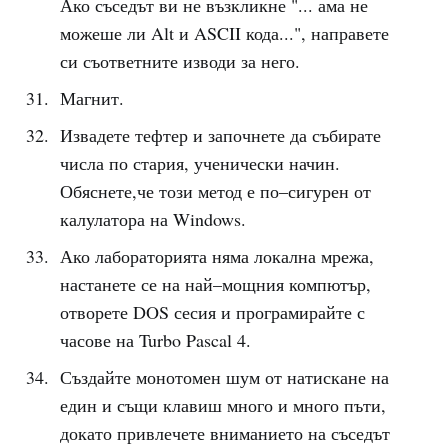
Ако съседът ви не възкликне "... ама не
можеше ли Alt и ASCII кода...", направете
си съответните изводи за него.
Магнит.
Извадете тефтер и започнете да събирате
числа по стария, ученически начин.
Обяснете,че този метод е по–сигурен от
калулатора на Windows.
Ако лабораторията няма локална мрежа,
настанете се на най–мощния компютър,
отворете DOS сесия и програмирайте с
часове на Turbo Pascal 4.
Създайте монотомен шум от натискане на
един и същи клавиш много и много пъти,
докато привлечете вниманието на съседът