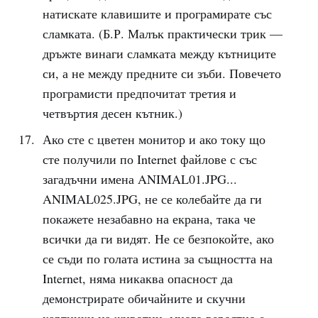
натискате клавишите и програмирате със
сламката. (Б.Р. Малък практически трик ––
дръжте винаги сламката между кътниците
си, а не между предните си зъби. Повечето
програмисти предпочитат третия и
четвъртия десен кътник.)
Ако сте с цветен монитор и ако току що
сте получили по Internet файлове с със
загадъчни имена ANIMAL01.JPG...
ANIMAL025.JPG, не се колебайте да ги
покажете незабавно на екрана, така че
всички да ги видят. Не се безпокойте, ако
се съди по голата истина за същността на
Internet, няма никаква опасност да
демонстрирате обичайните и скучни