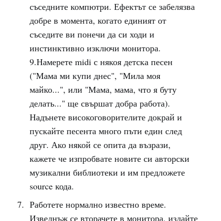
съседните компютри. Ефектът се забелязва
добре в момента, когато единият от
съседите ви понечи да си ходи и
инстинктивно изключи монитора.
9.Намерете midi с някоя детска песен
("Мама ми купи днес", "Мила моя
майко...", или "Мама, мама, что я буту
делать..." ще свършат добра работа).
Надънете високоговорителите докрай и
пускайте песента много пъти един след
друг. Ако някой се опита да възрази,
кажете че изпробвате новите си авторски
музикални библиотеки и им предложете
source кода.
Работете нормално известно време.
Изведнъж се вторачете в монитора, издайте