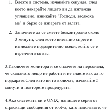
Влезте в система, изчакайте секунда, след
което накарайте лицето ви да изглежда
уплашено, извикайте "Господи, засякоха
ме" и бързо се изпарете от залата.
Започнете да се смеете безконтролно около
3 минути, след което внезапно спрете и
изгледайте подозрително всеки, който се е
втренчил във вас.
3.Изключете монитора и се оплачете на персонала,
че скапаното нещо не работи и не знаете как да го
подкарате.След като ви го включат, изчакайте 5
минути и повторете процедурата.
4.Ако системата ви е UNIX, напишете серия от
стряскащи съобщения от root–а, като използвате, че