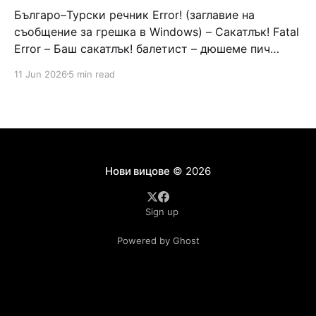
Българо–Турски речник Error! (заглавие на
съобщение за грешка в Windows) – Сакатлък! Fatal
Error – Баш сакатлък! балетист – дюшеме пич
граната – барут кюфте бизнесмен – чалъм ефенди
11 Jun 2026
5 min read
Война и мир – Патаклама и рахатлък Cancel –
сектир пионерче – кърмъзъ пешкир пишлеме
Площад “Славейков” – Чурулик мегдан не дразни
дявола – дур базик шаркан бабана сакатлък Двама
Нови вицове
© 2026
Sign up
Powered by Ghost