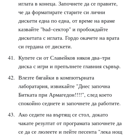
иглата в конеца. Започнете да се правите,
че да форматирате старите си лични
дискети една по една, от време на враме
казвайте "bad–сектор" и пробождайте
дискетата с иглата. Гордо окачете на врата
си гердана от дискети.
Купете си от Славейков някоя два–три
диска с игри и препълнете главния сървър.
Влезте бягайки в компютърната
лаборатария, извикайте "Днес започна
Битката при Армагедон!!!!", след което
спокойно седнете и започнете да работите.
Ако седите на въртящ се стол, докато
чакате резултат от програмата започнете да
се да се люлеете и пейте песента "лека нощ