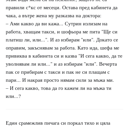
правили с*кс от месеци. Остава пред кабинета да
чака, а вътре жена му разказва на доктора:
– Ами какво да ви кажа... Сутрин излизам на
работа, хващам такси, и шофьора ме пита "Ще си
платиш ли, или...". И аз избирам "или". Докато се
оправим, закъснявам за работа. Като ида, шефа ме
привиква в кабинета си и казва "И сега какво, да те
уволнявам ли или..." и аз избирам "или". Вечерта
пак се прибирам с такси и пак не си плащам с
пари... И накрая просто нямам сили за мъжа ми.
– И сега какво, това да го кажем ли на мъжа ти
или...?
Един срамежлив пичага си поркал тихо и цяла