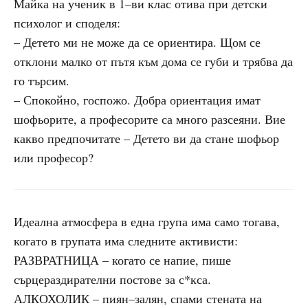
Майка на ученик в 1–ви клас отива при детски
психолог и споделя:
– Детето ми не може да се ориентира. Щом се
отклони малко от пътя към дома се губи и трябва да
го търсим.
– Спокойно, госпожо. Добра ориентация имат
шофьорите, а професорите са много разсеяни. Вие
какво предпочитате – Детето ви да стане шофьор
или професор?
Идеална атмосфера в една група има само тогава,
когато в групата има следните активисти:
РАЗВРАТНИЦА – когато се напие, пише
сърцераздирателни постове за с*кса.
АЛКОХОЛИК – пиян–залян, спами стената на