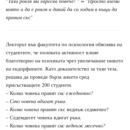
"Тази рокля ми харесва повече! " = "Просто вземи
която и да е рокля и давай да си ходим в къщи да
правим с
кс"
Лекторът във факултета по психология обяснява на
студентите, че половата активност влияе
благотворно на психиката чрез увеличаване нивото
на ендорфините. Като доказателство за тази теза,
решава да проведе бърза анкета сред
присъстващите 200 студенти.
– Колко човека правят с
кс ежедневно?
– Сто човека вдигат ръка.
– Колко човека правят с
кс веднъж седмично?
– Седемдесет човека вдигат ръка.
– Колко човека правят с
кс веднъж месечно?