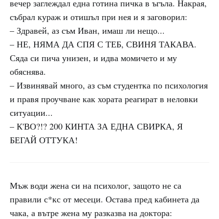
вечер заглеждал една готина пичка в ъгъла. Накрая,
събрал кураж и отишъл при нея и я заговорил:
– Здравей, аз съм Иван, имаш ли нещо...
– НЕ, НЯМА ДА СПЯ С ТЕБ, СВИНЯ ТАКАВА.
Сяда си пича унизен, и идва момичето и му
обяснява.
– Извинявай много, аз съм студентка по психология
и правя проучване как хората реагират в неловки
ситуации...
– К'ВО?!? 200 КИНТА ЗА ЕДНА СВИРКА, Я
БЕГАЙ ОТТУКА!
Мъж води жена си на психолог, защото не са
правили с*кс от месеци. Остава пред кабинета да
чака, а вътре жена му разказва на доктора: