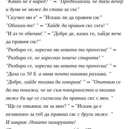
"Какво не е наред? " = "Предполагам, че тази вечер
и дума не може да става за с
кс"
"Скучно ми е" = "Искаш ли да правим с
кс"
"Обичам те! " = "Хайде да правим с
кс сега! "
"И аз те обичам! " = "Добре де, казах го, хайде вече
да правим с
кс!"
"Разбира се, харесва ми новата ти прическа! " =
"Разбира се, че харесвах повече старата! "
"Разбира се, харесва ми новата ти прическа! " =
"Дала си 50 $, а няма почти никаква разлика. "
"Добре, хайде тогава да говорим! " = "Опитвам се
да ти покажа, че не съм повърхностен и тогава
може би ще се съгласиш да правиш с
кс с мен. "
"Ще се омъжиш ли за мен? " = "Искам да е
незаконно за теб да правиш с
кс с други мъже. "
И накрая: /докато пазарувате/