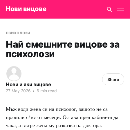
Нови вицове
психолози
Най смешните вицове за
психолози
Share
Нови и яки вицове
27 May 2026
•
6 min read
Мъж води жена си на психолог, защото не са
правили с*кс от месеци. Остава пред кабинета да
чака, а вътре жена му разказва на доктора: