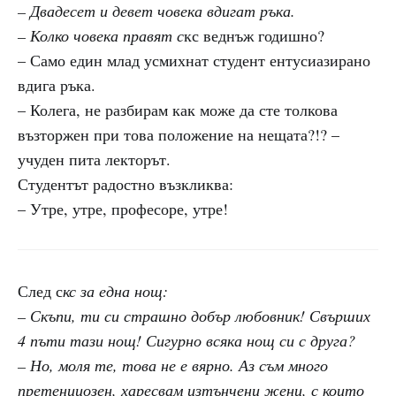
– Двадесет и девет човека вдигат ръка.
– Колко човека правят с
кс веднъж годишно?
– Само един млад усмихнат студент ентусиазирано
вдига ръка.
– Колега, не разбирам как може да сте толкова
възторжен при това положение на нещата?!? –
учуден пита лекторът.
Студентът радостно възкликва:
– Утре, утре, професоре, утре!
След с
кс за една нощ:
– Скъпи, ти си страшно добър любовник! Свърших
4 пъти тази нощ! Сигурно всяка нощ си с друга?
– Но, моля те, това не е вярно. Аз съм много
претенциозен, харесвам изтънчени жени, с които