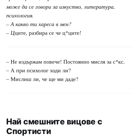
може да се говори за изкуство, литература,
психология.
– А какво ти хареса в мен?
– Ц
ците, разбира се че ц*ците!
– Не издържам повече! Постоянно мисля за с*кс.
– А при психолог ходи ли?
– Мислиш ли, че ще ми даде?
Най смешните вицове с
Спортисти