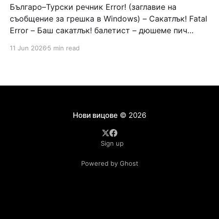
Българо–Турски речник Error! (заглавие на
съобщение за грешка в Windows) – Сакатлък! Fatal
Error – Баш сакатлък! балетист – дюшеме пич
граната – барут кюфте бизнесмен – чалъм ефенди
11 Jun 2026
5 min read
Война и мир – Патаклама и рахатлък Cancel –
сектир пионерче – кърмъзъ пешкир пишлеме
Площад “Славейков” – Чурулик мегдан не дразни
дявола – дур базик шаркан бабана сакатлък Двама
Нови вицове
© 2026
Sign up
Powered by Ghost