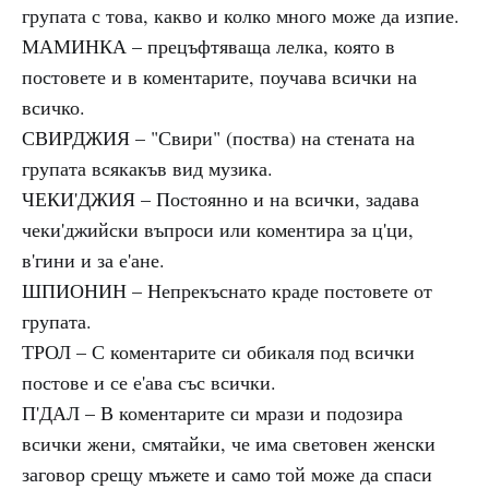
групата с това, какво и колко много може да изпие.
МАМИНКА – прецъфтяваща лелка, която в
постовете и в коментарите, поучава всички на
всичко.
СВИРДЖИЯ – "Свири" (поства) на стената на
групата всякакъв вид музика.
ЧЕКИ'ДЖИЯ – Постоянно и на всички, задава
чеки'джийски въпроси или коментира за ц'ци,
в'гини и за е'ане.
ШПИОНИН – Непрекъснато краде постовете от
групата.
ТРОЛ – С коментарите си обикаля под всички
постове и се е'ава със всички.
П'ДАЛ – В коментарите си мрази и подозира
всички жени, смятайки, че има световен женски
заговор срещу мъжете и само той може да спаси