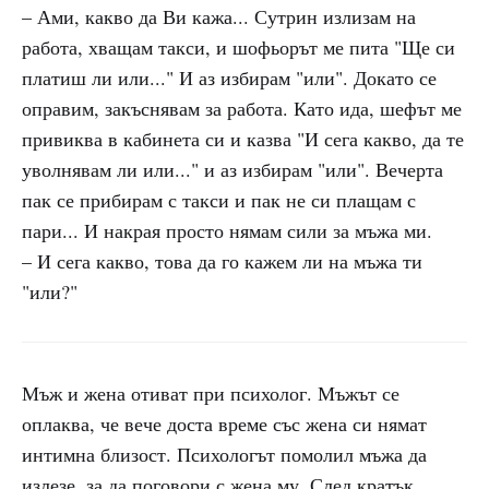
– Ами, какво да Ви кажа... Сутрин излизам на
работа, хващам такси, и шофьорът ме пита "Ще си
платиш ли или..." И аз избирам "или". Докато се
оправим, закъснявам за работа. Като ида, шефът ме
привиква в кабинета си и казва "И сега какво, да те
уволнявам ли или..." и аз избирам "или". Вечерта
пак се прибирам с такси и пак не си плащам с
пари... И накрая просто нямам сили за мъжа ми.
– И сега какво, това да го кажем ли на мъжа ти
"или?"
Мъж и жена отиват при психолог. Мъжът се
оплаква, че вече доста време със жена си нямат
интимна близост. Психологът помолил мъжа да
излезе, за да поговори с жена му. След кратък