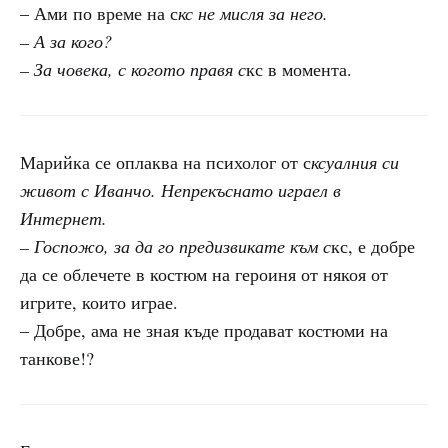
– Ами по време на с
кс не мисля за него.
– А за кого?
– За човека, с когото правя с
кс в момента.
Марийка се оплаква на психолог от с
ксуалния си
живот с Иванчо. Непрекъснато играел в
Интернет.
– Госпожо, за да го предизвикате към с
кс, е добре
да се облечете в костюм на героиня от някоя от
игрите, които играе.
– Добре, ама не зная къде продават костюми на
танкове!?