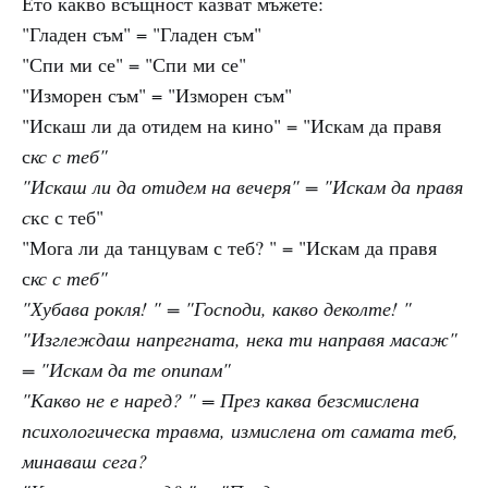
Ето какво всъщност казват мъжете:
"Гладен съм" = "Гладен съм"
"Спи ми се" = "Спи ми се"
"Изморен съм" = "Изморен съм"
"Искаш ли да отидем на кино" = "Искам да правя
с
кс с теб"
"Искаш ли да отидем на вечеря" = "Искам да правя
с
кс с теб"
"Мога ли да танцувам с теб? " = "Искам да правя
с
кс с теб"
"Хубава рокля! " = "Господи, какво деколте! "
"Изглеждаш напрегната, нека ти направя масаж"
= "Искам да те опипам"
"Какво не е наред? " = През каква безсмислена
психологическа травма, измислена от самата теб,
минаваш сега?