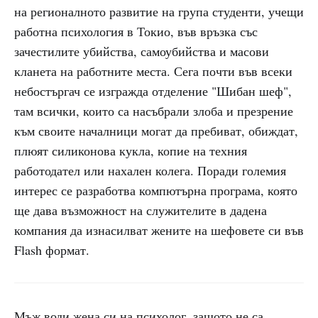
на регионалното развитие на група студенти, учещи
работна психология в Токио, във връзка със
зачестилите убийства, самоубийства и масови
кланета на работните места. Сега почти във всеки
небостъргач се изгражда отделение "Шибан шеф",
там всички, които са насъбрали злоба и презрение
към своите началници могат да пребиват, обиждат,
плюят силиконова кукла, копие на техния
работодател или нахален колега. Поради големия
интерес се разработва компютърна програма, която
ще дава възможност на служителите в дадена
компания да изнасилват жените на шефовете си във
Flash формат.
Мъж води жена си на психолог, защото не са