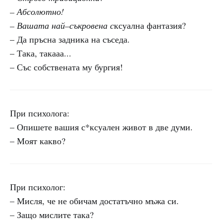
– Абсолютно!
– Вашата най–съкровена с
ксуална фантазия?
– Да пръсна задника на съседа.
– Така, такааа...
– Със собствената му бургия!
При психолога:
– Опишете вашия с*ксуален живот в две думи.
– Моят какво?
При психолог:
– Мисля, че не обичам достатъчно мъжа си.
– Защо мислите така?