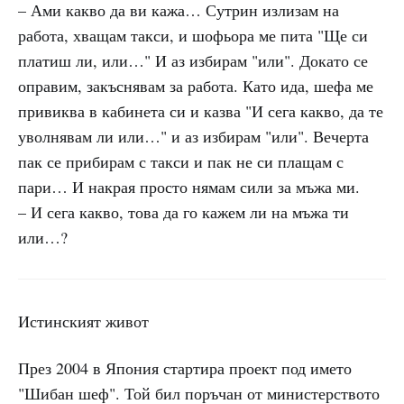
– Ами какво да ви кажа… Сутрин излизам на
работа, хващам такси, и шофьора ме пита "Ще си
платиш ли, или…" И аз избирам "или". Докато се
оправим, закъснявам за работа. Като ида, шефа ме
привиква в кабинета си и казва "И сега какво, да те
уволнявам ли или…" и аз избирам "или". Вечерта
пак се прибирам с такси и пак не си плащам с
пари… И накрая просто нямам сили за мъжа ми.
– И сега какво, това да го кажем ли на мъжа ти
или…?
Истинският живот
През 2004 в Япония стартира проект под името
"Шибан шеф". Той бил поръчан от министерството