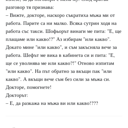
разговор тя признава:
– Вижте, докторе, наскоро съкратиха мъжа ми от
работа. Парите са ни малко. Всяка сутрин ходя на
работа със такси. Шофьорът винаги ме пита: "Е, ще
плащаме или какво!?" Аз избирам "или какво".
Докато мине "или какво", и съм закъсняла вече за
работа. Шефът ме вика в кабинета си и пита: "Е,
ще се уволнява ме или какво?!" Отново изпитам
"или какво". На път обратно за вкъщи пак "или
какво". А вкъщи вече съм без сили за мъжа си.
Докторе, помогнете!
Докторът:
– Е, да разкажа на мъжа ви или какво!???