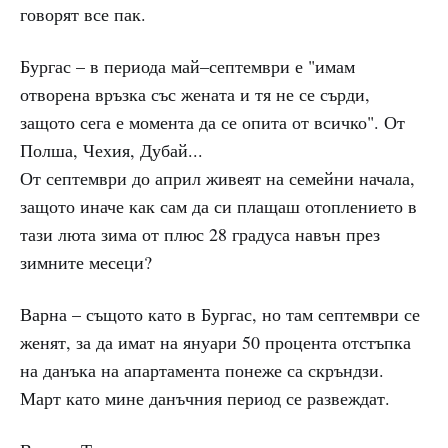
говорят все пак.
Бургас – в периода май–септември е "имам
отворена връзка със жената и тя не се сърди,
защото сега е момента да се опита от всичко". От
Полша, Чехия, Дубай...
От септември до април живеят на семейни начала,
защото иначе как сам да си плащаш отоплението в
тази люта зима от плюс 28 градуса навън през
зимните месеци?
Варна – същото като в Бургас, но там септември се
женят, за да имат на януари 50 процента отстъпка
на данъка на апартамента понеже са скръндзи.
Март като мине данъчния период се развеждат.