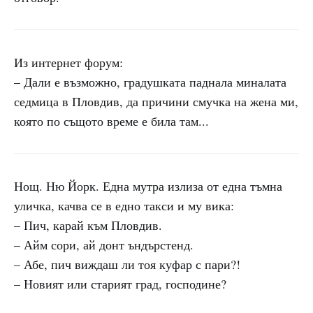
Из интернет форум:
– Дали е възможно, градушката паднала миналата
седмица в Пловдив, да причини смучка на жена ми,
която по същото време е била там...
Нощ. Ню Йорк. Една мутра излиза от една тъмна
уличка, качва се в едно такси и му вика:
– Пич, карай към Пловдив.
– Айм сори, ай донт ъндърстенд.
– Абе, пич виждаш ли тоя куфар с пари?!
– Новият или старият град, господине?