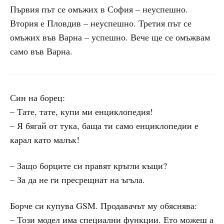
Първия път се омъжих в София – неуспешно.
Втория е Пловдив – неуспешно. Третия път се
омъжих във Варна – успешно. Вече ще се омъжвам
само във Варна.
Син на борец:
– Тате, тате, купи ми енциклопедия!
– Я бягай от тука, баща ти само енциклопедии е
карал като малък!
– Защо борците си правят кръгли къщи?
– За да не ги пресрещнат на ъгъла.
Борче си купува GSM. Продавачът му обяснява:
– Този модел има специални функции. Ето можеш а