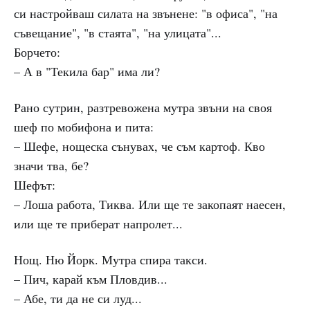
си настройваш силата на звънене: "в офиса", "на
съвещание", "в стаята", "на улицата"...
Борчето:
– А в "Текила бар" има ли?
Рано сутрин, разтревожена мутра звъни на своя
шеф по мобифона и пита:
– Шефе, нощеска сънувах, че съм картоф. Кво
значи тва, бе?
Шефът:
– Лоша работа, Тиква. Или ще те закопаят наесен,
или ще те приберат напролет...
Нощ. Ню Йорк. Мутра спира такси.
– Пич, карай към Пловдив...
– Абе, ти да не си луд...