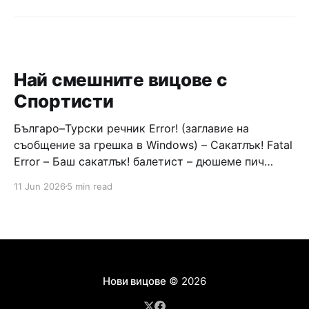
Най смешните вицове с
Спортисти
Българо–Турски речник Error! (заглавие на
съобщение за грешка в Windows) – Сакатлък! Fatal
Error – Баш сакатлък! балетист – дюшеме пич
граната – барут кюфте бизнесмен – чалъм ефенди
11 Jun 2026
5 min read
Война и мир – Патаклама и рахатлък Cancel –
сектир пионерче – кърмъзъ пешкир пишлеме
Площад “Славейков” – Чурулик мегдан не дразни
дявола – дур базик шаркан бабана сакатлък Двама
Нови вицове
© 2026