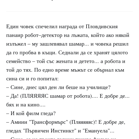
Един човек спечелил награда от Пловдивския
панаир робот–детектор на лъжата, който ако някой
излъжел – му зашлевявал шамар... и човека решил
да го пробва в къщи. Седнали да се хранят цялото
семейство – той със жената и детето... а робота и
той до тях. По едно време мъжът се обърнал към
сина си и го попитал:
– Сине, днес цял ден ли беше на училище?
– Да! (ПЛЯЯЯЯС шамар от робота).... Е добре де...
бях и на кино....
– И кой филм гледа?
– Амиии "Трансформърс" (Пляяяяяс)! Е добре де,
гледах "Първичен Инстинкт" и "Емануела"...