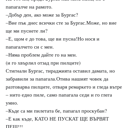
папагалче на рамото.
–Добър ден, ако може за Бургас?
–Вие пък днес всички сте за Бургас.Може, но вие
ще ми пуснете ли?
–Е, щом е до това, ще ви пусна!Но нося и
папагалчето си с мен.
–Няма проблем дайте го на мен.
(и го хвърлил отзад при пилците)
Стигнали Бургас, тираджията оставил дамата, но
забравили за папагала.Отива нашият човек да
разтоварва пилците, отваря ремаркето и гледа вътре
– нито едно пиле, само папагала седи и го глега
умно.
–Къде са ми пилетата бе, папагал проскубан?
–Е как къде, КАТО НЕ ПУСКАТ ЩЕ ВЪРВЯТ
ПЕШ!!!