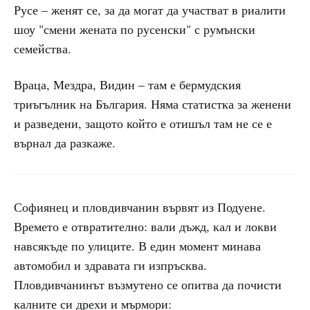
Русе – женят се, за да могат да участват в риалити
шоу "смени жената по русенски" с румънски
семейства.
Враца, Мездра, Видин – там е бермудския
триъгълник на България. Няма статистка за женени
и разведени, защото който е отишъл там не се е
върнал да разкаже.
Софиянец и пловдивчанин вървят из Подуене.
Времето е отвратително: вали дъжд, кал и локви
навсякъде по улиците. В един момент минава
автомобил и здравата ги изпръсква.
Пловдивчанинът възмутено се опитва да почисти
калните си дрехи и мърмори: