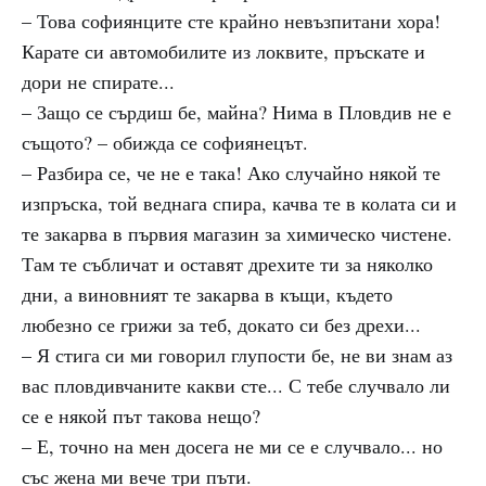
– Това софиянците сте крайно невъзпитани хора!
Карате си автомобилите из локвите, пръскате и
дори не спирате...
– Защо се сърдиш бе, майна? Нима в Пловдив не е
същото? – обижда се софиянецът.
– Разбира се, че не е така! Ако случайно някой те
изпръска, той веднага спира, качва те в колата си и
те закарва в първия магазин за химическо чистене.
Там те събличат и оставят дрехите ти за няколко
дни, а виновният те закарва в къщи, където
любезно се грижи за теб, докато си без дрехи...
– Я стига си ми говорил глупости бе, не ви знам аз
вас пловдивчаните какви сте... С тебе случвало ли
се е някой път такова нещо?
– Е, точно на мен досега не ми се е случвало... но
със жена ми вече три пъти.