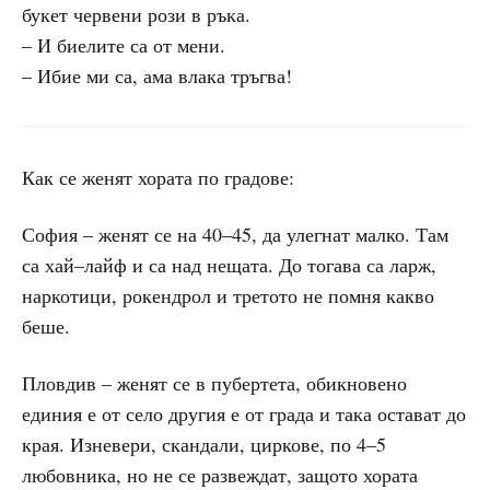
букет червени рози в ръка.
– И биелите са от мени.
– Ибие ми са, ама влака тръгва!
Как се женят хората по градове:
София – женят се на 40–45, да улегнат малко. Там
са хай–лайф и са над нещата. До тогава са ларж,
наркотици, рокендрол и третото не помня какво
беше.
Пловдив – женят се в пубертета, обикновено
единия е от село другия е от града и така остават до
края. Изневери, скандали, циркове, по 4–5
любовника, но не се развеждат, защото хората