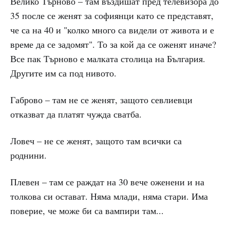
Велико Търново – там въздишат пред телевизора до
35 после се женят за софиянци като се представят,
че са на 40 и "колко много са видели от живота и е
време да се задомят". То за кой да се оженят иначе?
Все пак Търново е малката столица на България.
Другите им са под нивото.
Габрово – там не се женят, защото севлиевци
отказват да платят чужда сватба.
Ловеч – не се женят, защото там всички са
роднини.
Плевен – там се раждат на 30 вече оженени и на
толкова си остават. Няма млади, няма стари. Има
поверие, че може би са вампири там...