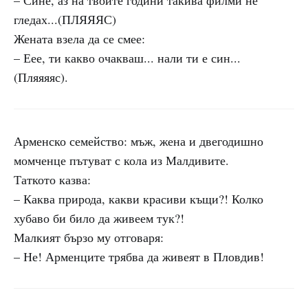
– Сине, аз на твоите години такива филми не
гледах...(ПЛЯЯЯС)
Жената взела да се смее:
– Еее, ти какво очакваш... нали ти е син...
(Пляяяяс).
Арменско семейство: мъж, жена и двегодишно
момченце пътуват с кола из Малдивите.
Таткото казва:
– Каква природа, какви красиви къщи?! Колко
хубаво би било да живеем тук?!
Малкият бързо му отговаря:
– Не! Арменците трябва да живеят в Пловдив!