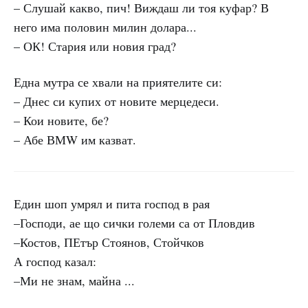
– Слушай какво, пич! Виждаш ли тоя куфар? В
него има половин милин долара...
– ОК! Стария или новия град?
Една мутра се хвали на приятелите си:
– Днес си купих от новите мерцедеси.
– Кои новите, бе?
– Абе ВМW им казват.
Един шоп умрял и пита господ в рая
–Господи, ае що сички големи са от Пловдив
–Костов, ПЕтър Стоянов, Стойчков
А господ казал:
–Ми не знам, майна ...