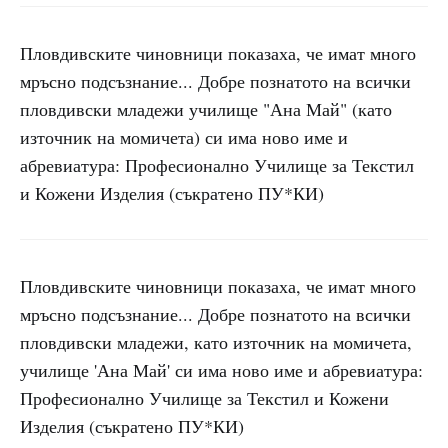
Пловдивските чиновници показаха, че имат много
мръсно подсъзнание... Добре познатото на всички
пловдивски младежи училище "Ана Май" (като
източник на момичета) си има ново име и
абревиатура: Професионално Училище за Текстил
и Кожени Изделия (съкратено ПУ*КИ)
Пловдивските чиновници показаха, че имат много
мръсно подсъзнание... Добре познатото на всички
пловдивски младежи, като източник на момичета,
училище 'Ана Май' си има ново име и абревиатура:
Професионално Училище за Текстил и Кожени
Изделия (съкратено ПУ*КИ)