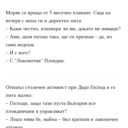
Моряк се връща от 5 месечно плаване. Сяда на
вечеря с жена си и директно пита:
– Кажи честно, изневери ли ми, докато ме нямаше?
– Ами, щом питаш така, ще си призная – да, но
само веднъж.
– И с кого?
– С "Локомотив" Пловдив.
Отишъл столичен активист при Дядо Господ и го
пита жално:
– Господи, защо тази пуста България все
пловдивчани я управляват?
– Лошо няма бе, майна – бил краткия и лаконичен
отговор.