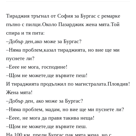
Тираджия тръгнал от София за Бургас с ремарке
пълно с пилци.Около Пазарджик жена мята.Той
спира и тя пита:
–Добър ден,ако може за Бургас?
–Няма проблем,казал тираджията, но вие ще ми
пуснете ли?
–Ееее не мога, господине!
–Щом не можете,ще вървите пеш!
И тираджията продължил по магистралата.Пловдив!
Жена мята!
–Добър ден, ако може за Бургас?
–Няма проблем, мадам, но вие ще ми пуснете ли?
–Ееее, не мога да правя такива неща!
–Щом не можете,ще вървите пеш.
На 100 км, преди Бургас пак мята жена, но с