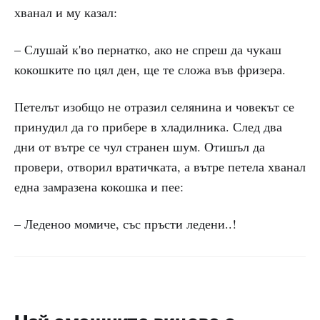
хванал и му казал:
– Слушай к'во пернатко, ако не спреш да чукаш
кокошките по цял ден, ще те сложа във фризера.
Петелът изобщо не отразил селянина и човекът се
принудил да го прибере в хладилника. След два
дни от вътре се чул странен шум. Отишъл да
провери, отворил вратичката, а вътре петела хванал
една замразена кокошка и пее:
– Леденоо момиче, със пръсти ледени..!