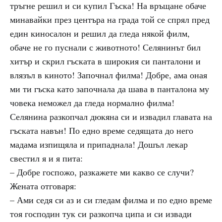
тръгне решил и си купил Гъска! На връщане обаче
минавайки през центъра на града той се спрял пред
един киносалон и решил да гледа някой филм,
обаче не го пуснали с животното! Селянинът бил
хитър и скрил гъската в широкия си панталони и
влязъл в киното! Започнал филма! Добре, ама оная
ми ти гъска като започнала да шава в панталона му
човека неможел да гледа нормално филма!
Селянина разкопчал дюкяна си и извадил главата на
гъската навън! По едно време седящата до него
мадама изпищяла и припаднала! Дошъл лекар
свестил я и я пита:
– Добре госпожо, разкажете ми какво се случи?
Жената отговаря:
– Ами седя си аз и си гледам филма и по едно време
тоя господин тук си разкопча ципа и си извади