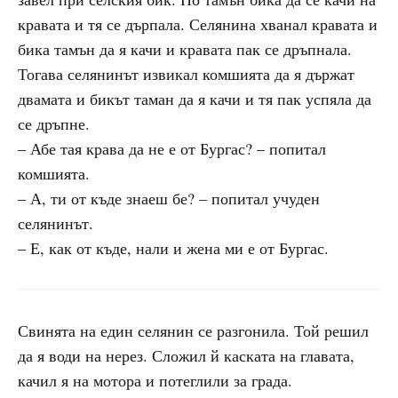
кравата и тя се дърпала. Селянина хванал кравата и
бика тамън да я качи и кравата пак се дръпнала.
Тогава селянинът извикал комшията да я държат
двамата и бикът таман да я качи и тя пак успяла да
се дръпне.
– Абе тая крава да не е от Бургас? – попитал
комшията.
– А, ти от къде знаеш бе? – попитал учуден
селянинът.
– Е, как от къде, нали и жена ми е от Бургас.
Свинята на един селянин се разгонила. Той решил
да я води на нерез. Сложил й каската на главата,
качил я на мотора и потеглили за града.