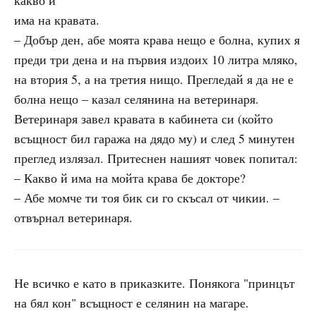
какво й
има на кравата.
– Добър ден, абе моята крава нещо е болна, купих я
преди три дена и на първия издоих 10 литра мляко,
на втория 5, а на третия нищо. Прегледай я да не е
болна нещо – казал селянина на ветеринаря.
Ветеринаря завел кравата в кабинета си (който
всъщност бил гаража на дядо му) и след 5 минутен
преглед излязал. Притеснен нашият човек попитал:
– Какво й има на мойта крава бе докторе?
– Абе момче ти тоя бик си го скъсал от чикии. –
отвърнал ветеринаря.
Не всичко е като в приказките. Понякога "принцът
на бял кон" всъщност е селянин на магаре.