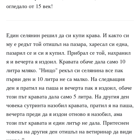
огледало от 15 век!
Един селянин решил да си купи крава. И както си
му е редът той отишъл на пазара, харесал си една,
пазарил се и си я купил. Прибрал се той, нахранил
я и вечерта я издоил. Кравата обаче дала само 10
литра мляко. "Нищо" рекъл си селянина все пак
първи ден и 10 литра не са малко. На следващия
ден я пратил на паша и вечерта пак я издоил, обаче
този път кравата дала само 5 литра. На другия ден
човека сутринта назобил кравата, пратил я на паша,
вечерта преди да я издои отново я назобил, ама
този път кравата и един литър не дала. Притеснен
човека на другия ден отишъл на ветиринар да види