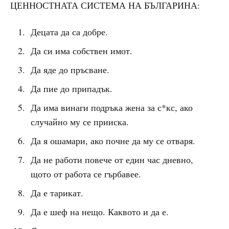
ЦЕННОСТНАТА СИСТЕМА НА БЪЛГАРИНА:
Децата да са добре.
Да си има собствен имот.
Да яде до пръсване.
Да пие до припадък.
Да има винаги подръка жена за с*кс, ако
случайно му се прииска.
Да я ошамари, ако почне да му се отваря.
Да не работи повече от един час дневно,
щото от работа се гърбавее.
Да е тарикат.
Да е шеф на нещо. Каквото и да е.