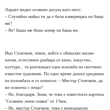
Лордът видял селянин досущ като него:
– Случайно майка ти да е била камериерка на баща
ми?
– Не! Баща ми беше коняр на баща ви.
Ицо Стоичков, човек, който е обикалял насам–
натам, естествено разбира от кино, изкуство,
култура... та разглеждал една изложба на световно
известен художник. По едно време дошъл уредника
на изложбата и го попитал: – Мистър Стоичков, да
ви помогна с нещо?
– Не, благодаря. Знам, че това е известната картина
"Селянин люпи семки" от 17век.
– Не, мистър Стоичков, това е венецианско