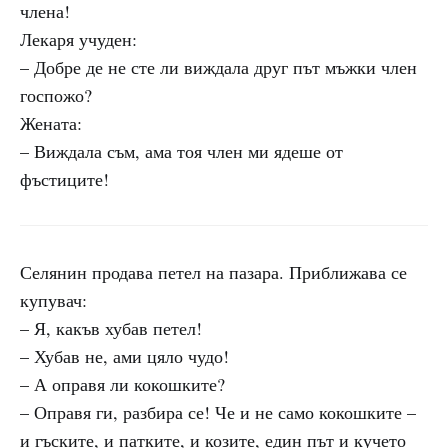
члена!
Лекаря учуден:
– Добре де не сте ли виждала друг път мъжки член
госпожо?
Жената:
– Виждала съм, ама тоя член ми ядеше от
фъстиците!
Селянин продава петел на пазара. Приближава се
купувач:
– Я, какъв хубав петел!
– Хубав не, ами цяло чудо!
– А оправя ли кокошките?
– Оправя ги, разбира се! Че и не само кокошките –
и гъските, и патките, и козите, един път и кучето