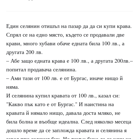
Един селянин отишъл на пазар да да си купи крава.
Спрял се на едно място, където се продавали две
крави, много хубави обаче едната била 100 лв., а
другата 200 лв.
– Абе защо едната крава е 100 лв., а другата 200лв.–
попитал продавача селянина.
– Ами тази от 100 лв. е от Бургас, иначе нищо й
няма.
И селянина купил кравата от 100 лв., казал си:
"Какво пък като е от Бургас." И наистина на
кравата й нямало нищо, давала доста мляко, не
била болна и въобще идеална. След няколко месеца
дошло време да се запложда кравата и селянина я
завел при селския бик. Но тамън бика да се качи на