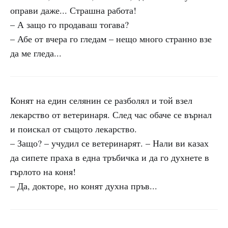
оправи даже... Страшна работа!
– А защо го продаваш тогава?
– Абе от вчера го гледам – нещо много странно взе
да ме гледа...
Конят на един селянин се разболял и той взел
лекарство от ветеринаря. След час обаче се върнал
и поискал от същото лекарство.
– Защо? – учудил се ветеринарят. – Нали ви казах
да сипете праха в една тръбичка и да го духнете в
гърлото на коня!
– Да, докторе, но конят духна пръв...