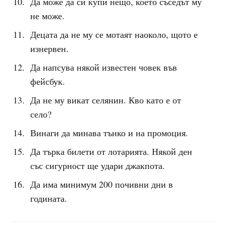
Да може да си купи нещо, което съседът му
не може.
Децата да не му се мотаят наоколо, щото е
изнервен.
Да напсува някой известен човек във
фейсбук.
Да не му викат селянин. Кво като е от
село?
Винаги да минава тънко и на промоция.
Да търка билети от лотарията. Някой ден
със сигурност ще удари джакпота.
Да има минимум 200 почивни дни в
годината.