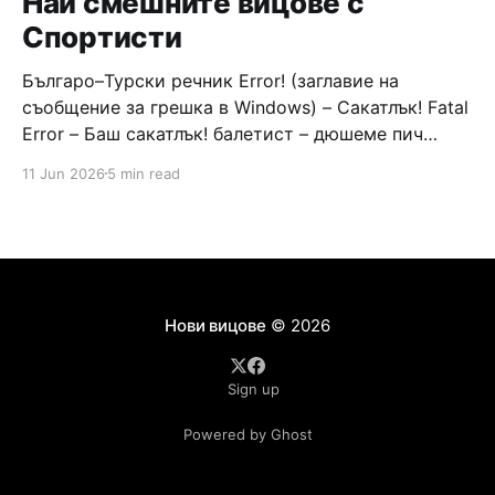
Най смешните вицове с
Спортисти
Българо–Турски речник Error! (заглавие на
съобщение за грешка в Windows) – Сакатлък! Fatal
Error – Баш сакатлък! балетист – дюшеме пич
граната – барут кюфте бизнесмен – чалъм ефенди
11 Jun 2026
5 min read
Война и мир – Патаклама и рахатлък Cancel –
сектир пионерче – кърмъзъ пешкир пишлеме
Площад “Славейков” – Чурулик мегдан не дразни
дявола – дур базик шаркан бабана сакатлък Двама
Нови вицове
© 2026
Sign up
Powered by Ghost