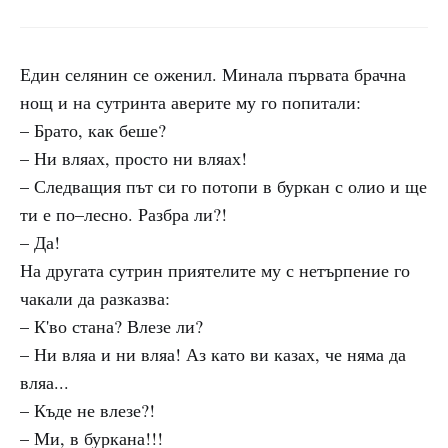
Един селянин се оженил. Минала първата брачна
нощ и на сутринта аверите му го попитали:
– Брато, как беше?
– Ни вляах, просто ни вляах!
– Следващия път си го потопи в буркан с олио и ще
ти е по–лесно. Разбра ли?!
– Да!
На другата сутрин приятелите му с нетърпение го
чакали да разказва:
– К'во стана? Влезе ли?
– Ни вляа и ни вляа! Аз като ви казах, че няма да
вляа...
– Къде не влезе?!
– Ми, в буркана!!!