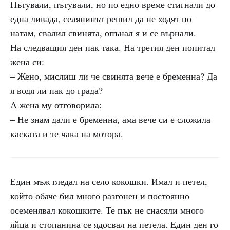
Пътували, пътували, но по едно време стигнали до
една ливада, селянинът решил да не ходят по–
натам, свалил свинята, опънал я и се върнали.
На следващия ден пак така. На третия ден попитал
жена си:
– Жено, мислиш ли че свинята вече е бременна? Да
я водя ли пак до града?
А жена му отговорила:
– Не знам дали е бременна, ама вече си е сложила
каската и те чака на мотора.
Един мъж гледал на село кокошки. Имал и петел,
който обаче бил много разгонен и постоянно
осеменявал кокошките. Те пък не снасяли много
яйца и стопанина се ядосвал на петела. Един ден го