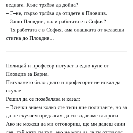
веднага. Къде трябва да дойда?
– Г–не, първо трябва да отидете в Пловдив.
– Защо Пловдив, нали работата е в София?
– Тя работата е в София, ама опашката от желаещи
стигна до Пловдив...
Полицай и професор пътуват в едно купе от
Пловдив за Варна.
Пътуването било дълго и професорът не искал да
скучае.
Решил да се позабалява и казал:
– Всички знаем колко сте тъпи вие полицаите, но за
да не скучаем предлагам да си задаваме въпроси.
Ако не можеш да ми отговориш, ще ми дадеш един
лев, тъй като си тъп, ако не мога аз да ти отговоря,