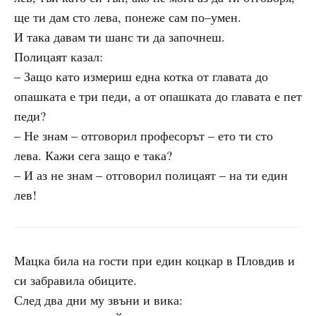
ще ти дам сто лева, понеже сам по–умен.
И така давам ти шанс ти да започнеш.
Полицаят казал:
– Защо като измериш една котка от главата до
опашката е три педи, а от опашката до главата е пет
педи?
– Не знам – отговорил професорът – ето ти сто
лева. Кажи сега защо е така?
– И аз не знам – отговорил полицаят – на ти един
лев!
Мацка била на гости при един коцкар в Пловдив и
си забравила обиците.
След два дни му звъни и вика: