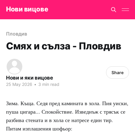
Нови вицове
Пловдив
Смях и сълза - Пловдив
Share
Нови и яки вицове
25 May 2026
•
3 min read
Зима. Къща. Седя пред камината в хола. Пия уиски,
пуша цигара... Спокойствие. Изведнъж с трясък се
разбива стената и в хола се натресе един тир.
Питам изплашения шофьор: