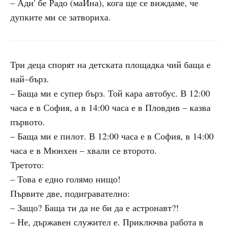
– Ади' бе Радо (маЙна), кога ще се виждаме, че
дупките ми се затвориха.
Три деца спорят на детската площадка чий баща е
най–бърз.
– Баща ми е супер бърз. Той кара автобус. В 12:00
часа е в София, а в 14:00 часа е в Пловдив – казва
първото.
– Баща ми е пилот. В 12:00 часа е в София, в 14:00
часа е в Мюнхен – хвали се второто.
Третото:
– Това е едно голямо нищо!
Първите две, подигравателно:
– Защо? Баща ти да не би да е астронавт?!
– Не, държавен служител е. Приключва работа в