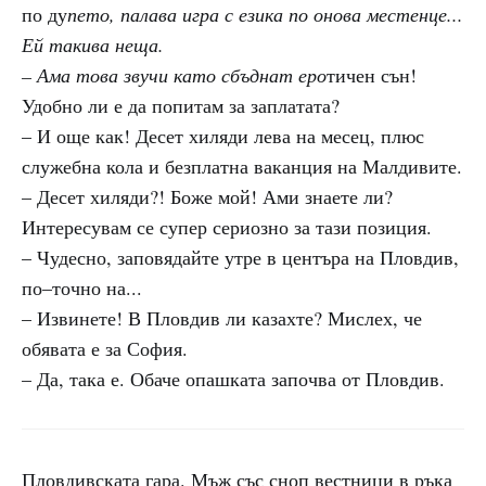
по ду
пето, палава игра с езика по онова местенце...
Ей такива неща.
– Ама това звучи като сбъднат еро
тичен сън!
Удобно ли е да попитам за заплатата?
– И още как! Десет хиляди лева на месец, плюс
служебна кола и безплатна ваканция на Малдивите.
– Десет хиляди?! Боже мой! Ами знаете ли?
Интересувам се супер сериозно за тази позиция.
– Чудесно, заповядайте утре в центъра на Пловдив,
по–точно на...
– Извинете! В Пловдив ли казахте? Мислех, че
обявата е за София.
– Да, така е. Обаче опашката започва от Пловдив.
Пловдивската гара. Мъж със сноп вестници в ръка