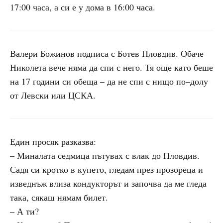
17:00 часа, а си е у дома в 16:00 часа.
Валери Божинов подписа с Ботев Пловдив. Обаче
Николета вече няма да спи с него. Тя още като беше
на 17 години си обеща – да не спи с нищо по–долу
от Левски или ЦСКА.
Един просяк разказва:
– Миналата седмица пътувах с влак до Пловдив.
Садя си кротко в купето, гледам през прозореца и
изведнъж влиза кондукторът и започва да ме гледа
така, сякаш нямам билет.
– А ти?