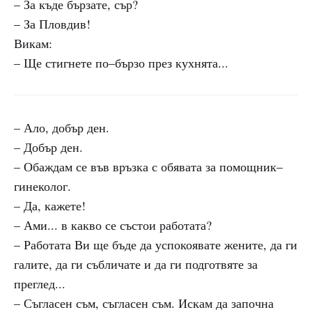
– За къде бързате, сър?
– За Пловдив!
Викам:
– Ще стигнете по–бързо през кухнята...
– Ало, добър ден.
– Добър ден.
– Обаждам се във връзка с обявата за помощник–
гинеколог.
– Да, кажете!
– Ами... в какво се състои работата?
– Работата Ви ще бъде да успокоявате жените, да ги
галите, да ги събличате и да ги подготвяте за
преглед...
– Съгласен съм, съгласен съм. Искам да започна