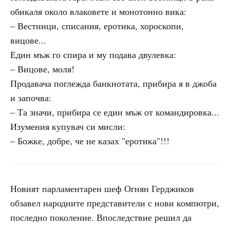
обикаля около влаковете и монотонно вика:
– Вестници, списания, еротика, хороскопи,
вицове...
Един мъж го спира и му подава двулевка:
– Вицове, моля!
Продавача поглежда банкнотата, прибира я в джоба
и започва:
– Та значи, прибира се един мъж от командировка...
Изумения купувач си мисли:
– Божке, добре, че не казах "еротика"!!!
Новият парламентарен шеф Огнян Герджиков
обзавел народните представители с нови компютри,
последно поколение. Впоследствие решил да