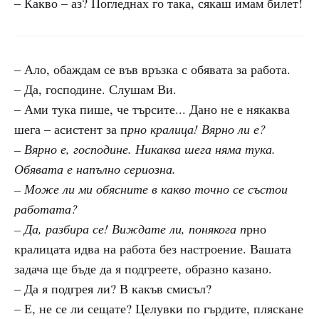
– Какво – аз? Погледнах го така, сякаш имам билет!
– Ало, обаждам се във връзка с обявата за работа.
– Да, господине. Слушам Ви.
– Ами тука пише, че търсите... Дано не е някаква
шега – асистент за п
рно кралица! Вярно ли е?
– Вярно е, господине. Никаква шега няма тука.
Обявата е напълно сериозна.
– Може ли ми обясните в какво точно се състои
работата?
– Да, разбира се! Виждате ли, понякога п
рно
кралицата идва на работа без настроение. Вашата
задача ще бъде да я подгреете, образно казано.
– Да я подгрея ли? В какъв смисъл?
– Е, не се ли сещате? Целувки по гърдите, пляскане