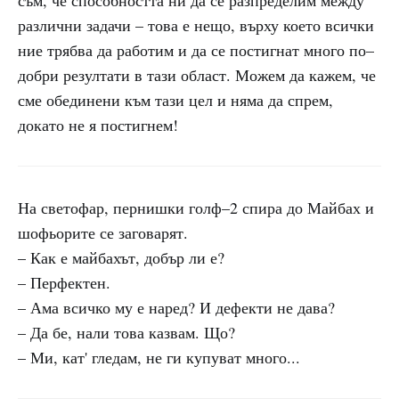
съм, че способността ни да се разпределим между
различни задачи – това е нещо, върху което всички
ние трябва да работим и да се постигнат много по–
добри резултати в тази област. Можем да кажем, че
сме обединени към тази цел и няма да спрем,
докато не я постигнем!
На светофар, пернишки голф–2 спира до Майбах и
шофьорите се заговарят.
– Как е майбахът, добър ли е?
– Перфектен.
– Ама всичко му е наред? И дефекти не дава?
– Да бе, нали това казвам. Що?
– Ми, кат' гледам, не ги купуват много...