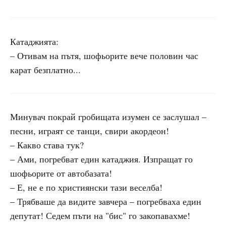
Катаджията:
– Отивам на пътя, шофьорите вече половин час
карат безплатно...
Минувач покрай гробищата изумен се заслушал –
песни, играят се танци, свири акордеон!
– Какво става тук?
– Ами, погребват един катаджия. Изпращат го
шофьорите от автобазата!
– Е, не е по християнски тази веселба!
– Трябваше да видите завчера – погребваха един
депутат! Седем пъти на "бис" го закопавахме!