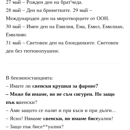
27 май – Рожден ден на брат'чеда.
28 май – Ден на брюнетките. 29 май –
Международен ден на миротворците от ООН.
30 май – Имен ден на Емилия, Ема, Емил, Емилиан,
Емилиян.
31 май – Световен ден на блондинките. Световен
ден без тютюнопушене.
В бензиностанцията:
венски крушки за фарове?
– Имате ли к
– Може би имаме, но не съм сигурен. Но защо
пък к
венски?
– Ами защото се палят и при къси и при дълги...
венски, но имаме бисе
– Ясно! Нямаме к
уални!
– Защо пък бисе**уални?