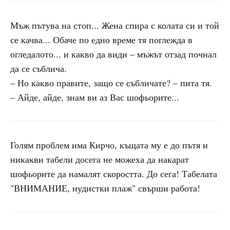
Мъж пътува на стоп... Жена спира с колата си и той
се качва... Обаче по едно време тя поглежда в
огледалото... и какво да види – мъжът отзад почнал
да се съблича.
– Но какво правите, защо се събличате? – пита тя.
– Айде, айде, знам ви аз Вас шофьорите...
Голям проблем има Кирчо, къщата му е до пътя и
никакви табели досега не можеха да накарат
шофьорите да намалят скоростта. До сега! Табелата
"ВНИМАНИЕ, нудистки плаж" свърши работа!