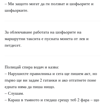
– Ми защото могат да ги ползват и шофьорите и
шофьорките.
За облекчаване работата на шофьорите на
маршрутни таксита е пусната монета от лев и
петдесет.
Полицай спира водач и казва:
– Нарушихте правилника и сега ще пишем акт, но
първо ще ви задам 2 гатанки и ако отгатнете поне
едната няма да пиша нищо.
– Слушам.
– Караш в тъмното и гледаш срещу теб 2 фара – що