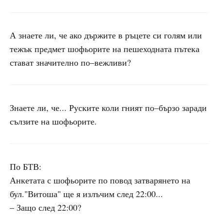
А знаете ли, че ако държите в ръцете си голям или
тежък предмет шофьорите на пешеходната пътека
стават значително по–вежливи?
Знаете ли, че... Руските коли гният по–бързо заради
сълзите на шофьорите.
По БТВ:
Анкетата с шофьорите по повод затварянето на
бул."Витоша" ще я излъчим след 22:00...
– Защо след 22:00?