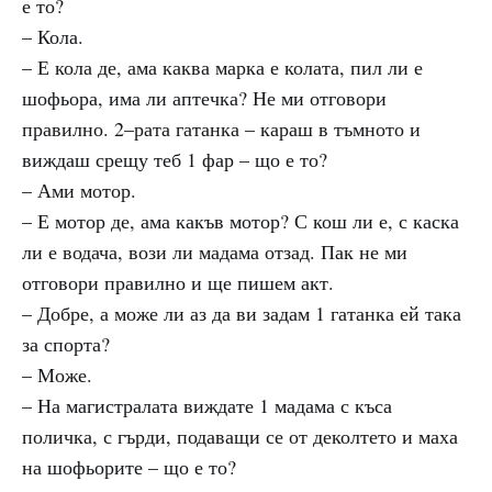
е то?
– Кола.
– Е кола де, ама каква марка е колата, пил ли е
шофьора, има ли аптечка? Не ми отговори
правилно. 2–рата гатанка – караш в тъмното и
виждаш срещу теб 1 фар – що е то?
– Ами мотор.
– Е мотор де, ама какъв мотор? С кош ли е, с каска
ли е водача, вози ли мадама отзад. Пак не ми
отговори правилно и ще пишем акт.
– Добре, а може ли аз да ви задам 1 гатанка ей така
за спорта?
– Може.
– На магистралата виждате 1 мадама с къса
поличка, с гърди, подаващи се от деколтето и маха
на шофьорите – що е то?