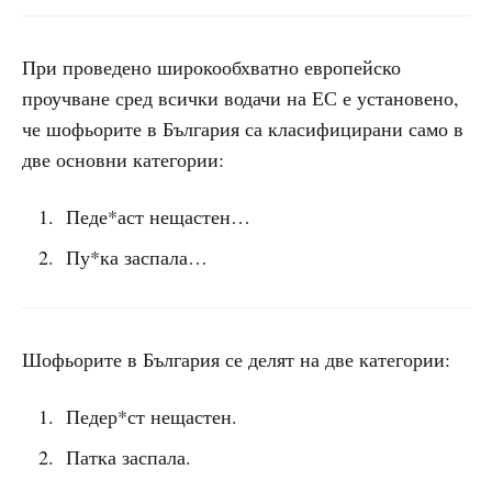
При проведено широкообхватно европейско
проучване сред всички водачи на ЕС е установено,
че шофьорите в България са класифицирани само в
две основни категории:
Педе*аст нещастен…
Пу*ка заспала…
Шофьорите в България се делят на две категории:
Педер*ст нещастен.
Патка заспала.