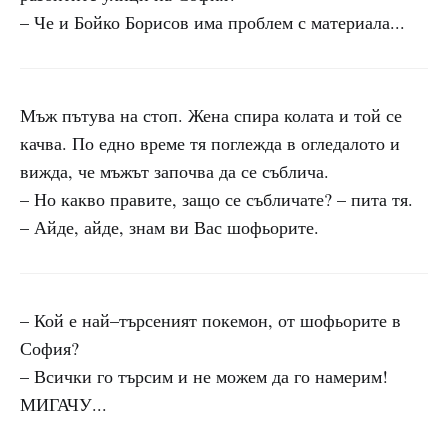
– Че и Бойко Борисов има проблем с материала...
Мъж пътува на стоп. Жена спира колата и той се
качва. По едно време тя поглежда в огледалото и
вижда, че мъжът започва да се съблича.
– Но какво правите, защо се събличате? – пита тя.
– Айде, айде, знам ви Вас шофьорите.
– Кой е най–търсеният покемон, от шофьорите в
София?
– Всички го търсим и не можем да го намерим!
МИГАЧУ...