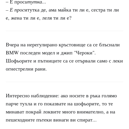
– Е прос
итутка...
– Е прос
итутка де, ама майка ти ли е, сестра ти ли
е, жена ти ли е, леля ти ли е?
Вчера на нерегулирано кръстовище са се блъснали
BMW последен модел и джип "Чероки".
Шофьорите и пътниците са се отървали само с леки
огнестрелни рани.
Интересно наблюдение: ако носите в ръка голямо
парче тухла и го показвате на шофьорите, то те
минават покрай локвите много внимателно, а на
пешеходните пътеки винаги ви спират...