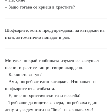
– Защо тогава се криеш в храстите?
Шофьорите, които предупреждават за катаджии на
пътя, автоматично попадат в рая.
Минувач покрай гробищата изумен се заслушал –
песни, играят се танци, свири акордеон.
– Какво става тук?
– Ами, погребват един катаджия. Изпращат го
шофьорите от автобазата.
– Е, не е по християнски тази веселба!
– Трябваше да видите завчера, погребваха един
депутат, седем пъти на "бис" го закопавахме!