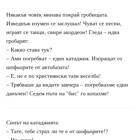
Някакъв човек минава покрай гробищата.
Изведнъж изумен се заслушал! Чуват се песни,
играят се танци, свири акордеон! Гледа – идва
гробарят:
– Какво става тук?
– Ами погребват – един катаджия. Изпращат го
шофьорите от автобазата!
– Е, не е по християнски тази веселба!
– Трябваше да видите завчера – погребвахме един
данъчен! Седем пъти на "бис" го копахме!
Синът на катаджията:
– Тате, тебе страх ли те е от шофьорите!?
– Не, сине!