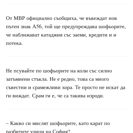
От МВР официално съобщиха, че въвеждат нов
пътен знак А56, той ще предупреждава шофьорите,
че наближават катаджия със заеми, кредити и и
потека.
Не псувайте по шофьорите на коли със силно
затъмнени стъкла. Не е редно, това са много
съвестни и срамежливи хора. Те просто не искат да
ги виждат. Срам ги е, че са такива изроди.
– Какво си мислят шофьорите, като карат по
разбитите улици на София?