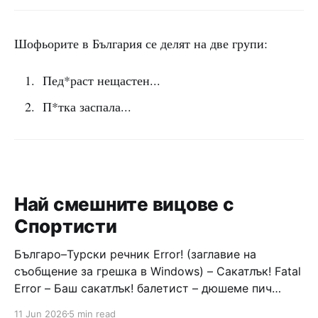
Шофьорите в България се делят на две групи:
Пед*раст нещастен...
П*тка заспала...
Най смешните вицове с
Спортисти
Българо–Турски речник Error! (заглавие на
съобщение за грешка в Windows) – Сакатлък! Fatal
Error – Баш сакатлък! балетист – дюшеме пич
граната – барут кюфте бизнесмен – чалъм ефенди
11 Jun 2026
5 min read