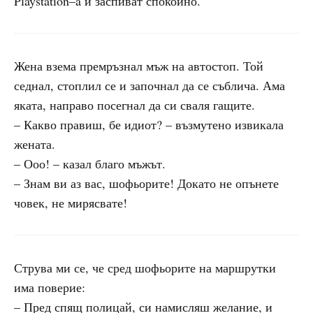
Playstation–a и заспиват спокойно.
Жена взема премръзнал мъж на автостоп. Той
седнал, стоплил се и започнал да се съблича. Ама
яката, направо посегнал да си сваля гащите.
– Какво правиш, бе идиот? – възмутено извикала
жената.
– Ооо! – казал благо мъжът.
– Знам ви аз вас, шофьорите! Докато не опънете
човек, не мирясвате!
Струва ми се, че сред шофьорите на маршрутки
има поверие:
– Пред спящ полицай, си намисляш желание, и