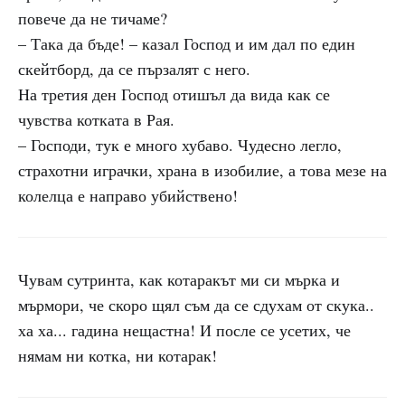
повече да не тичаме?
– Така да бъде! – казал Господ и им дал по един
скейтборд, да се пързалят с него.
На третия ден Господ отишъл да вида как се
чувства котката в Рая.
– Господи, тук е много хубаво. Чудесно легло,
страхотни играчки, храна в изобилие, а това мезе на
колелца е направо убийствено!
Чувам сутринта, как котаракът ми си мърка и
мърмори, че скоро щял съм да се сдухам от скука..
ха ха... гадина нещастна! И после се усетих, че
нямам ни котка, ни котарак!