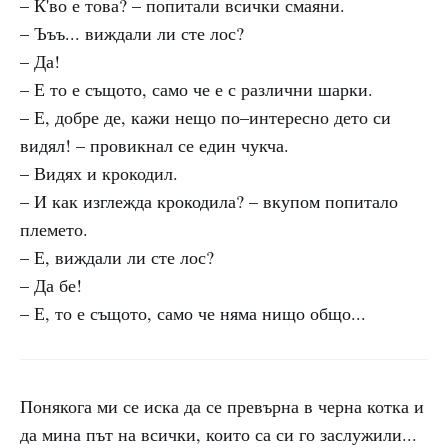
– К'во е това? – попитали всички смаяни.
– Ъъъ... виждали ли сте лос?
– Да!
– Е то е същото, само че е с различни шарки.
– Е, добре де, кажи нещо по–интересно дето си
видял! – провикнал се един чукча.
– Видях и крокодил.
– И как изглежда крокодила? – вкупом попитало
племето.
– Е, виждали ли сте лос?
– Да бе!
– Е, то е същото, само че няма нищо общо...
Понякога ми се иска да се превърна в черна котка и
да мина път на всички, които са си го заслужили...