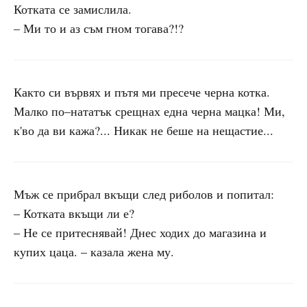
Котката се замислила.
– Ми то и аз съм гном тогава?!?
Както си вървях и пътя ми пресече черна котка.
Малко по–нататък срещнах една черна мацка! Ми,
к'во да ви кажа?... Никак не беше на нещастие...
Мъж се прибрал вкъщи след риболов и попитал:
– Котката вкъщи ли е?
– Не се притеснявай! Днес ходих до магазина и
купих цаца. – казала жена му.