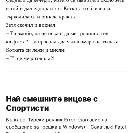
и той и дал едно кюфте. Котката го близнала,
търколила се и опнала краката.
Зетя скочил и викнал:
– Ти змийо, да не искаш да ме тровиш с тия
кюфтета? – и праснал два яки шамара на тъщата.
Котката си лежи и мисли:
– И ще ме риташ, а?!
Най смешните вицове с
Спортисти
Българо–Турски речник Error! (заглавие на
съобщение за грешка в Windows) – Сакатлък! Fatal