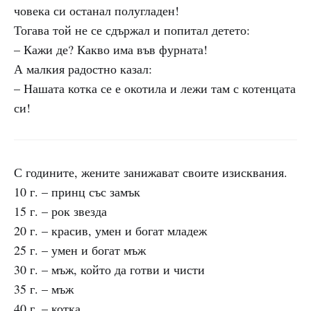
човека си останал полугладен!
Тогава той не се сдържал и попитал детето:
– Кажи де? Какво има във фурната!
А малкия радостно казал:
– Нашата котка се е окотила и лежи там с котенцата
си!
С годините, жените занижават своите изисквания.
10 г. – принц със замък
15 г. – рок звезда
20 г. – красив, умен и богат младеж
25 г. – умен и богат мъж
30 г. – мъж, който да готви и чисти
35 г. – мъж
40 г. – котка