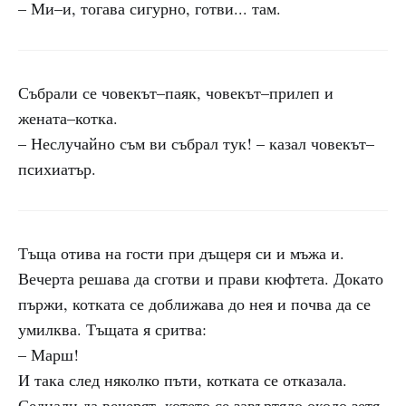
– Ми–и, тогава сигурно, готви... там.
Събрали се човекът–паяк, човекът–прилеп и
жената–котка.
– Неслучайно съм ви събрал тук! – казал човекът–
психиатър.
Тъща отива на гости при дъщеря си и мъжа и.
Вечерта решава да сготви и прави кюфтета. Докато
пържи, котката се доближава до нея и почва да се
умилква. Тъщата я сритва:
– Марш!
И така след няколко пъти, котката се отказала.
Седнали да вечерят, котето се завъртяло около зетя