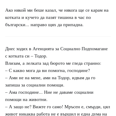
Ако някой ми беше казал, че някога ще се карам на
котката и кучето да пазят тишина в час по
български... направо щях да припадна.
Днес ходих в Агенцията за Социално Подпомагане
с котката си – Тодор.
Влизам, а лелката зад бюрото ме гледа странно:
– С какво мога да ви помогна, господине?
– Ами не на мене, ами на Тодор, идвам да го
запиша за социални помощи.
– Ама господине... Ние не даваме социални
помощи на животни.
– А защо не? Вижте го само! Мръсен е, смърди, цял
живот никаква работа не е вършил и една дума на