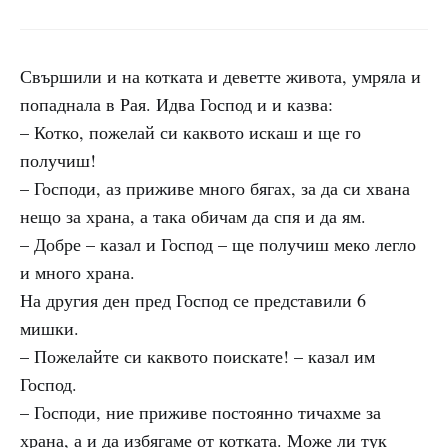
Свършили и на котката и деветте живота, умряла и
попаднала в Рая. Идва Господ и и казва:
– Котко, пожелай си каквото искаш и ще го
получиш!
– Господи, аз приживе много бягах, за да си хвана
нещо за храна, а така обичам да спя и да ям.
– Добре – казал и Господ – ще получиш меко легло
и много храна.
На другия ден пред Господ се представили 6
мишки.
– Пожелайте си каквото поискате! – казал им
Господ.
– Господи, ние приживе постоянно тичахме за
храна, а и да избягаме от котката. Може ли тук