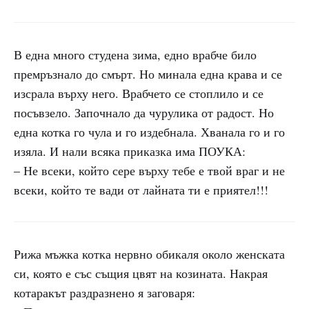
В една много студена зима, едно врабче било
премръзнало до смърт. Но минала една крава и се
изсрала върху него. Врабчето се стоплило и се
посъвзело. Започнало да чурулика от радост. Но
една котка го чула и го издебнала. Хванала го и го
изяла. И нали всяка приказка има ПОУКА:
– Не всеки, който сере върху тебе е твой враг и не
всеки, който те вади от лайната ти е приятел!!!
Рижа мъжка котка нервно обикаля около женската
си, която е със същия цвят на козината. Накрая
котаракът раздразнено я заговаря: