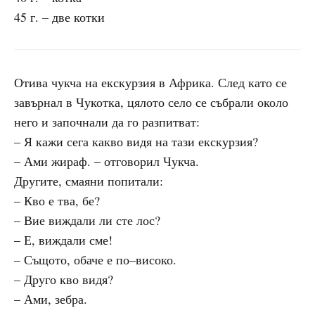
45 г. – две котки
Отива чукча на екскурзия в Африка. След като се
завърнал в Чукотка, цялото село се събрали около
него и започнали да го разпитват:
– Я кажи сега какво видя на тази екскурзия?
– Ами жираф. – отговорил Чукча.
Другите, смаяни попитали:
– Кво е тва, бе?
– Вие виждали ли сте лос?
– Е, виждали сме!
– Същото, обаче е по–високо.
– Друго кво видя?
– Ами, зебра.