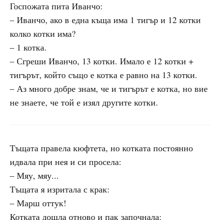
Госпожата пита Иванчо:
– Иванчо, ако в една къща има 1 тигър и 12 котки
колко котки има?
– 1 котка.
– Сгреши Иванчо, 13 котки. Имало е 12 котки +
тигърът, който също е котка е равно на 13 котки.
– Аз много добре знам, че и тигърът е котка, но вие
не знаете, че той е изял другите котки.
Тъщата правела кюфтета, но котката постоянно
идвала при нея и си просела:
– Мяу, мяу...
Тъщата я изритала с крак:
– Марш оттук!
Котката дошла отново и пак започнала: