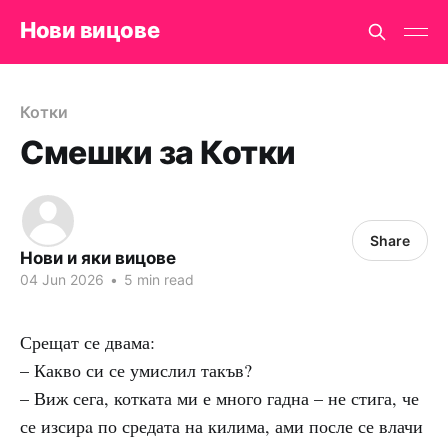
Нови вицове
Котки
Смешки за Котки
Share
Нови и яки вицове
04 Jun 2026
•
5 min read
Срещат се двама:
– Какво си се умислил такъв?
– Виж сега, котката ми е много гадна – не стига, че
се изсирa по средата на килима, ами после се влачи