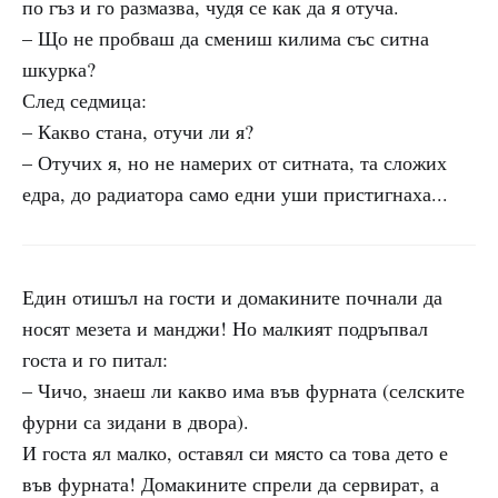
по гъз и го размазва, чудя се как да я отуча.
– Що не пробваш да смениш килима със ситна
шкурка?
След седмица:
– Какво стана, отучи ли я?
– Отучих я, но не намерих от ситната, та сложих
едра, до радиатора само едни уши пристигнаха...
Един отишъл на гости и домакините почнали да
носят мезета и манджи! Но малкият подръпвал
госта и го питал:
– Чичо, знаеш ли какво има във фурната (селските
фурни са зидани в двора).
И госта ял малко, оставял си място са това дето е
във фурната! Домакините спрели да сервират, а