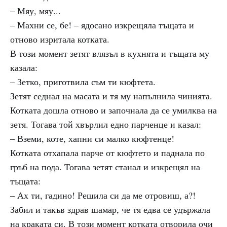
– Мяу, мяу...
– Махни се, бе! – ядосано изкрещяла тъщата и
отново изритала котката.
В този момент зетят влязъл в кухнята и тъщата му
казала:
– Зетко, приготвила съм ти кюфтета.
Зетят седнал на масата и тя му напълнила чинията.
Котката дошла отново и започнала да се умилква на
зетя. Тогава той хвърлил едно парченце и казал:
– Вземи, коте, хапни си малко кюфтенце!
Котката отхапала парче от кюфтето и паднала по
гръб на пода. Тогава зетят станал и изкрещял на
тъщата:
– Ах ти, гадино! Решила си да ме отровиш, а?!
Забил и такъв здрав шамар, че тя едва се удържала
на краката си. В този момент котката отворила очи