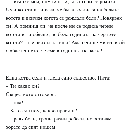
– Писанке моя, помниш ли, когато ни се родиха
бели котета и ти каза, че била годината на белите
котета и всички котета се раждали бели? Повярвах
ти! А помниш ли, че после ни се родиха черни
котета и ти обясни, че била годината на черните
котета? Повярвах и на това! Ама сега не ми излизай
с обяснението, че сме в годината на заека!
Една котка седи и гледа едно същество. Пита:
– Ти какво си?
Съществото отговаря:
– Гном!
– Като си гном, какво правиш?
– Правя бели, троша разни работи, не оставям
хората да спят нощем!