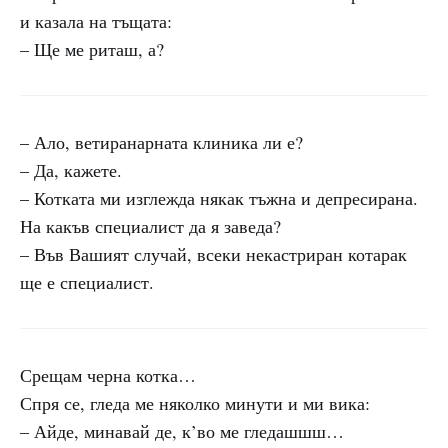
и казала на тъщата:
– Ще ме риташ, а?
– Ало, ветиранарната клиника ли е?
– Да, кажете.
– Котката ми изглежда някак тъжна и депресирана.
На какъв специалист да я заведа?
– Във Вашият случай, всеки некастриран котарак
ще е специалист.
Срещам черна котка…
Спря се, гледа ме няколко минути и ми вика:
– Айде, минавай де, к’во ме гледашшш…