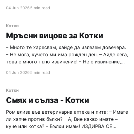
грандиозна визуално. Поискал Дядото да
04 Jun 2026
5 min read
инициира концептуална екстракция на ряпата от
хумуса, но неговата тенденция нали е
екстензивна – нямал потенциал да реализира
Котки
екстракта... Тогава Дядото апелирал към
Мръсни вицове за Котки
алтернативния си индивид
– Много те харесвам, хайде да излезем довечера.
– Не мога, кучето ми има рожден ден. – Айде сега,
това е много тъпо извинение! – Не е извинение,
ще правя кучешко парти. – Ами тогава да дойда
04 Jun 2026
5 min read
на него. – Но ти нямаш куче – не може! – Е к'во
куче трябва да имам за да
Котки
Смях и сълза - Котки
Ром влиза във ветеринарна аптека и пита: – Имате
ли хапче против бълхи? – А, Вие какво имате –
куче или котка? – Бълхи имам! ИЗДИРВА СЕ
ГАДЖЕ. ЕТО ИЗИСКВАНИЯ! – Да ни пий, да ни