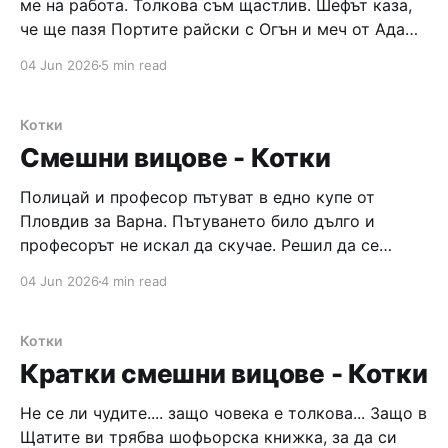
ме на работа. Толкова съм щастлив. Шефът каза,
че ще пазя Портите райски с Огън и меч от Адам,
Ева, Синовете човешки и мормонските
04 Jun 2026
5 min read
проповедници. Уха! Почвам от утре. Ден 2 Поради
недостиг на средства вместо Огън и меч ми
дадоха само
Котки
Смешни вицове - Котки
Полицай и професор пътуват в едно купе от
Пловдив за Варна. Пътуването било дълго и
професорът не искал да скучае. Решил да се
позабалява и казал: – Всички знаем колко сте
04 Jun 2026
4 min read
тъпи вие полицаите, но за да не скучаем
предлагам да си задаваме въпроси. Ако не можеш
да ми отговориш, ще
Котки
Кратки смешни вицове - Котки
Не се ли чудите.... защо човека е толкова... Защо в
Щатите ви трябва шофьорска книжка, за да си