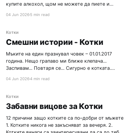
купите алкохол, щом не можете да пиете и
карате? Защо под седалките в самолетите има
04 Jun 2026
5 min read
разни устройства за плаване, а не парашути?
Защо в бензиностанциите се продават цигари,
щом пушенето там е
Котки
Смешни истории - Котки
Мъките на един празнувал човек – 01.01.2017
година. Нещо грапаво ми ближе клепача...
Заспивам... Повтаря се... Сигурно е котката.
Опитвам да отворя очи, но е невъзможно –
04 Jun 2026
4 min read
сигналът, който мозъкът ми изпраща до тях,
отива на грешно място в петата. Лошо ми е –
умирам. Никога повече алкохол! След третото
Котки
усилие
Забавни вицове за Котки
12 причини защо котките са по–добри от мъжете
1. Котките никога не закъсняват за вечеря. 2.
Котките винаги са заинтересувани да са до теб. 3.