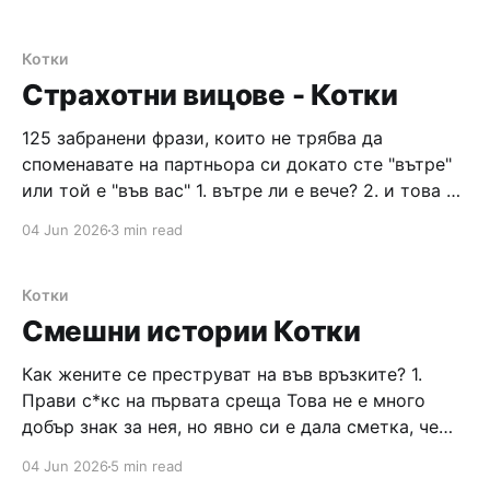
плащам сега? 6. да ти
Котки
Страхотни вицове - Котки
125 забранени фрази, които не трябва да
споменавате на партньора си докато сте "вътре"
или той е "във вас" 1. вътре ли е вече? 2. и това ли
беше всичко? 3. ти кво ? еб*ваш ли се с мен?. 4.
04 Jun 2026
3 min read
(звъни телефона) ало? Ааа, нищо, а
Котки
Смешни истории Котки
Как жените се преструват на във връзките? 1.
Прави с*кс на първата среща Това не е много
добър знак за нея, но явно си е дала сметка, че
едва ли ще се стигне до сериозни отношения,
04 Jun 2026
5 min read
затова защо пък да не си достави удоволствие.