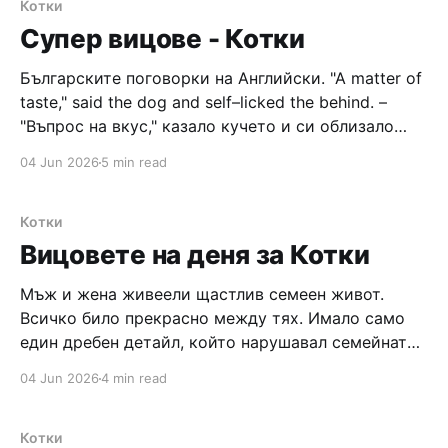
Котки
Супер вицове - Котки
Българските поговорки на Английски. "A matter of
taste," said the dog and self–licked the behind. –
"Въпрос на вкус," казало кучето и си облизало
задника. Its mother and a piglet. – Майка му и
04 Jun 2026
5 min read
прасе. Lord two hands to me bestowed to drive into
my own behind.
Котки
Вицовете на деня за Котки
Мъж и жена живеели щастлив семеен живот.
Всичко било прекрасно между тях. Имало само
един дребен детайл, който нарушавал семейната
хармония: всяка сутрин мъжът със събуждането
04 Jun 2026
4 min read
си издавал невероятно мощна и звучна пръдня,
която разтърсвала прозорците и карала котката
да се крие зад гардероба. Горката жена вече била
Котки