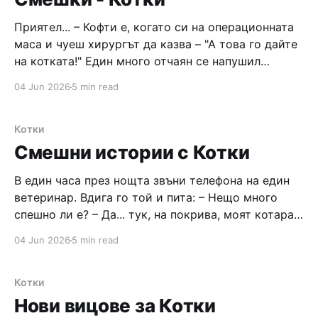
Приятел... – Кофти е, когато си на операционната
маса и чуеш хирургът да казва – "А това го дайте
на котката!" Един много отчаян се напушил
зверски и като няма на кой, започнал да се
04 Jun 2026
5 min read
оплаква на котката си: – Какво ще правя сегааа,
котеее? Жена ми роди тризнаци! Пари нямаме.
Котки
Смешни истории с Котки
В един часа през нощта звъни телефона на един
ветеринар. Вдига го той и пита: – Нещо много
спешно ли е? – Да... тук, на покрива, моят котарак
е надупил някаква котка, чука я здраво и освен
04 Jun 2026
5 min read
това много мяукат. Какво да направя, за да спрат?
– Извикай го на телефона... – Е, ще
Котки
Нови вицове за Котки