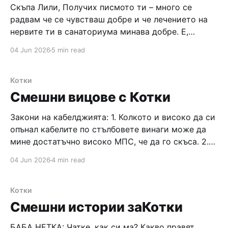
Cкъпа Лили, Получих писмото ти – много се
радвам че се чувстваш добре и че лечението на
нервите ти в санаториума минава добре. Е,
парите бяха малко множко за 4 седмици лежане и
04 Jun 2026
5 min read
дърдорене с доктори, ама за това ще се караме
като дойда да те посрещна на гарата. Само че
Котки
Смешни вицове с Котки
Закони на кабелджията: 1. Колкото и високо да си
опънал кабелите по стълбовете винаги може да
мине достатъчно високо МПС, че да го скъса. 2.
Когато връзваш кабела на стълба и той лежи на
04 Jun 2026
4 min read
най–безлюдната улица в София, минават поне три
коли и един камион отгоре му. 3. Перфектния
Котки
Смешни истории заКотки
БАБА НЕТКА: Чатке, как си ма? Какво правят