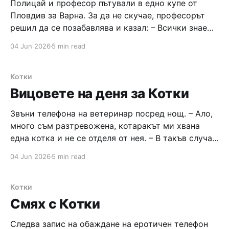
Полицай и професор пътували в едно купе от
Пловдив за Варна. За да не скучае, професорът
решил да се позабавлява и казал: – Всички знаем
колко сте тъпи вие полицаите, и за да не е
04 Jun 2026
5 min read
скучно, предлагам да си задаваме въпроси! Ако
не можеш да ми отговориш, ще ми дадеш 1лв,
Котки
Вицовете на деня за Котки
Звъни телефона на ветеринар посред нощ. – Ало,
много съм разтревожена, котаракът ми хвана
една котка и не се отделя от нея. – В такъв случай
кажете му, че го търся по телефона. – Ама това
04 Jun 2026
5 min read
ще го накара ли да спре да чука? – Ами аз как
спрях? Скъпи самотни дами, стига сте
Котки
Смях с Котки
Следва запис на обаждане на еротичен телефон