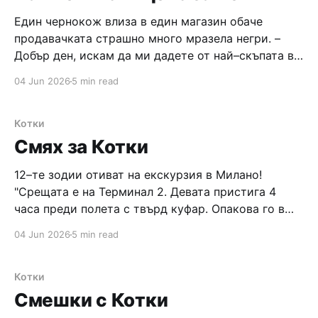
Един чернокож влиза в един магазин обаче
продавачката страшно много мразела негри. –
Добър ден, искам да ми дадете от най–скъпата ви
котешка храна. – Не мога да ти дам. – Защо, нали
04 Jun 2026
5 min read
тук се продава храна за животни? – Да, продава
се, но как ще ми докажеш, че имаш котка, а не
Котки
Смях за Котки
12–те зодии отиват на екскурзия в Милано!
"Срещата е на Терминал 2. Девата пристига 4
часа преди полета с твърд куфар. Опакова го в
найлон, взима си късо кафе и чака. Везните
04 Jun 2026
5 min read
пристигат веднага след това, носят само ръчен
багаж с инфантилен куфар на пчелички. Ракът
пристига, заедно
Котки
Смешки с Котки