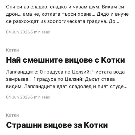
Спя си аз сладко, сладко и чувам шум. Викам си
дрон... ама не, котката търси храна... Дядо и внуче
се разхождат из зоологическата градина. До
клетката на лъва детето впечатлено вика на дядо
04 Jun 2026
5 min read
си: – Дядо, дядо, виж лъв! – Ъм, лъв?!? Котка!
Навремето какви котки имаше – истински лъвове!
До клетката с
Котки
Най смешните вицове с Котки
Лапландците: 0 градуса по Целзий: Чистата вода
замръзва. –1 градуса по Целзий: Дъхът става
видим. Лапландците ядат сладолед и пият студена
бира. –4 градуса по Целзий: Котката иска да се
04 Jun 2026
5 min read
мушне с теб под одеялото. –10 градуса по Целзий:
Време е да се планува една почивка в Африка.
Лапландците отиват
Котки
Страшни вицове за Котки