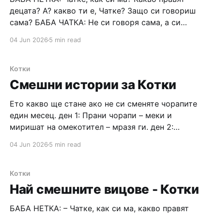
децата? А? какво ти е, Чатке? Защо си говориш
сама? БАБА ЧАТКА: Не си говоря сама, а си
говоря на стената. В днешно време това е
04 Jun 2026
5 min read
модерно. Всички хора си говорят на стената? във
Facebook. БАБА НЕТКА: Говорят си, ама ако има
Котки
Смешни истории за Котки
Ето какво ще стане ако не си сменяте чорапите
един месец. ден 1: Прани чорапи – меки и
миришат на омекотител – мразя ги. ден 2:
Чорапите нямат никакъв мирис... така е по добре.
04 Jun 2026
5 min read
ден 3: Като се събуя и доближа чорапите до носа
понамирисват – няма да ги сменям. ден 4: Като
Котки
Най смешните вицове - Котки
БАБА НЕТКА: – Чатке, как си ма, какво правят