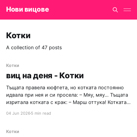
Нови вицове
Котки
A collection of 47 posts
Котки
виц на деня - Котки
Тъщата правела кюфтета, но котката постоянно
идвала при нея и си просела: – Мяу, мяу… Тъщата
изритала котката с крак: – Марш оттука! Котката
дошла отново и пак започнала: – Мяу, мяу… –
04 Jun 2026
5 min read
Махни се, бе! – ядосано изкрещяла тъщата и
отново изритала котката. В този момент зетят
влязъл в кухнята и тъщата му казала:
Котки