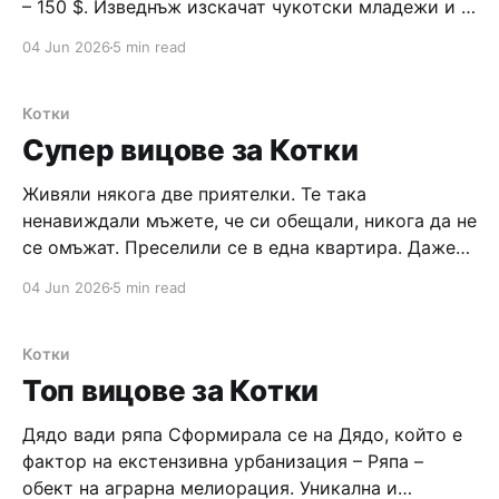
– 150 $. Изведнъж изскачат чукотски младежи и я
напъхват в багажника. След половин година я
04 Jun 2026
5 min read
оставят на същото място, подивяла, вмирисана, с
чукотски кожени дрехи и ботуши. Горката не
беше добра в
Котки
Супер вицове за Котки
Живяли някога две приятелки. Те така
ненавиждали мъжете, че си обещали, никога да не
се омъжат. Преселили се в една квартира. Даже
си взели и котка. И поради жестоката ненавист
04 Jun 2026
5 min read
към съществата от мъжки пол, не пускали котката
да ходи навън при котараците. Минало много
време и изведнъж се появил
Котки
Топ вицове за Котки
Дядо вади ряпа Сформирала се на Дядо, който е
фактор на екстензивна урбанизация – Ряпа –
обект на аграрна мелиорация. Уникална и