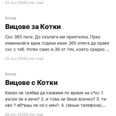
04 Jun 2026
5 min read
пуши, да ней по–нисък от мени, да ней па и много
висок, да ней по–малък или много
Котки
Вицове за Котки
Скс 365 пъти. До скъпата ми приятелка, През
изминалата една година имах 365 опита да правя
скс с теб. Успях само в 36 от тях, което средно е
около 1 път с*кс на всеки 10 дена. Следва списък
04 Jun 2026
5 min read
от причините, поради които беше провален: 54
пъти чаршафите бяха чисти
Котки
Вицове с Котки
Какво не трябва да казваме по време на с*кс 1.
вътре ли е вече? 2. и това ли беше всичко? 3. ти
кво ? еб*ваш ли се с мен?. 4. (звъни телефона).
ало? Ааа, нищо, а ти? 5. а стига бе, трябва ли да
04 Jun 2026
5 min read