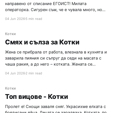
направено от списание ЕГОИСТ! Милата
операторка. Сигурен съм, че е чувала много, но
това направо я е убило. Прочетете го и вие!
04 Jun 2026
5 min read
Eгоист: Ало? Тя: Да, здравей, аз съм Лиза и съм
готова да станем много близки Eгоист: Здравей,
Лиза. Ами... как си
Котки
Смях и сълза за Котки
Жена се прибрала от работа, влезнала в кухнята и
заварила пияния си съпруг да седи на масата с
чаша ракия, а до него – котката. Жената се
възмутила: – Ах ти, свиньо, още ли пиеш! Защо не
04 Jun 2026
2 min read
сипеш една ракия и на котката? Съпругът: – Ама,
че си глупава! Тя има 18 години
Котки
Топ вицове - Котки
Пролет е! Снощи заваля сняг. Украсихме елхата с
боядисани яйца. Децата се зарадваха. Котката, по