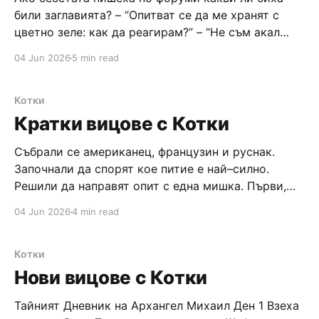
били заглавията? – “Опитват се да ме хранят с
цветно зеле: как да реагирам?” – “Не съм акал
само от два дни, как да се спася от тръбичката,
04 Jun 2026
5 min read
“Дуфалак”–а, и т.н.?” – “SOS! Мама спи през цялата
нощ!” – “Не ми дават да късам
Котки
Кратки вицове с Котки
Събрали се американец, французин и руснак.
Започнали да спорят кое питие е най–силно.
Решили да направят опит с една мишка. Първи,
французинът ѝ сипал червено вино в устата и
04 Jun 2026
4 min read
след 5 минути мишката заспала. Втори,
американецът сипал уиски в устата на мишката и
след 3 минути тя заспала. Дошъл
Котки
Нови вицове с Котки
Тайният Дневник на Архангел Михаил Ден 1 Взеха