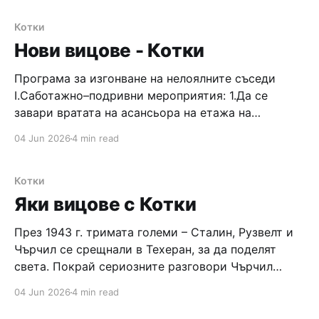
Да! И жените мислят по
Котки
Нови вицове - Котки
Програма за изгонване на нелоялните съседи
I.Саботажно–подривни мероприятия: 1.Да се
завари вратата на асансьора на етажа на
търтеите; 2.Да се открие кабела за стълбищната
04 Jun 2026
4 min read
лампа, да се среже и да се замаскира деянието;
3.Да се пъхат редовно клечки за зъби в
ключалката на мизерниците; 4.
Котки
Яки вицове с Котки
През 1943 г. тримата големи – Сталин, Рузвелт и
Чърчил се срещнали в Техеран, за да поделят
света. Покрай сериозните разговори Чърчил
предложил да се позабавляват с опити да накарат
04 Jun 2026
4 min read
персийската котка на шейха да яде доброволно
горчица. Започнал Чърчил – изкарал една