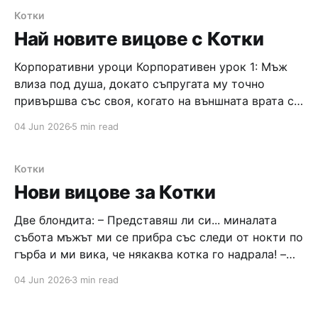
сребърна лъжичка и започнал да тика горчица в
Котки
муцунката
Най новите вицове с Котки
Корпоративни уроци Корпоративен урок 1: Мъж
влиза под душа, докато съпругата му точно
привършва със своя, когато на външната врата се
позвънява. Жената набързо увива една кърпа
04 Jun 2026
5 min read
около себе си и тича да отвори. Отвън стои Боб –
съседът. Преди да е казала и една дума, той
предлага: Ще ти дам
Котки
Нови вицове за Котки
Две блондита: – Представяш ли си... миналата
събота мъжът ми се прибра със следи от нокти по
гърба и ми вика, че някаква котка го надрала! –
Ееее... ти си много проста, ако си му повярвала! –
04 Jun 2026
3 min read
Ами не му вярвах цяла седмица, ама от вчера му
вярвам. – ??? – От както вчера едно куче