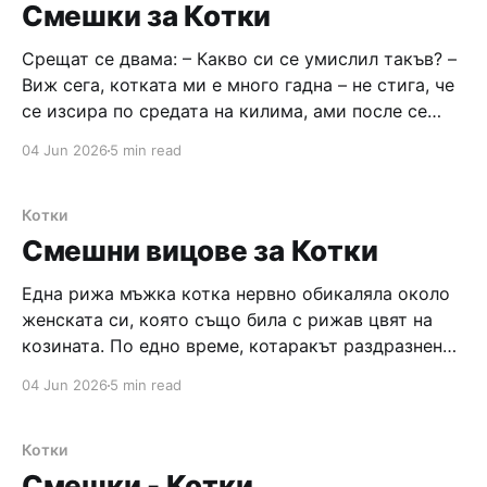
Смешки за Котки
Срещат се двама: – Какво си се умислил такъв? –
Виж сега, котката ми е много гадна – не стига, че
се изсирa по средата на килима, ами после се
влачи по гъз и го размазва, чудя се как да я отуча.
04 Jun 2026
5 min read
– Що не пробваш да смениш килима със ситна
шкурка? След седмица:
Котки
Смешни вицове за Котки
Една рижа мъжка котка нервно обикаляла около
женската си, която също била с рижав цвят на
козината. По едно време, котаракът раздразнено
я попитал: – Писанке моя, помниш ли, когато ни се
04 Jun 2026
5 min read
родиха бели котета? Тогава ти ми каза, че била
годината на белите котета и затова всички котета
се раждали
Котки
Смешки - Котки