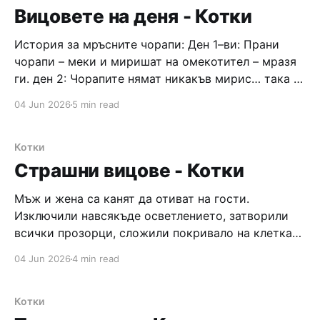
свикнала, но
Вицовете на деня - Котки
История за мръсните чорапи: Ден 1–ви: Прани
чорапи – меки и миришат на омекотител – мразя
ги. ден 2: Чорапите нямат никакъв мирис… така е
по–добре. ден 3: Като се събуя и доближа
04 Jun 2026
5 min read
чорапите до носа понамирисват – няма да ги
сменям. ден 4: Като си махна обувките моментно
ме лъхва
Котки
Страшни вицове - Котки
Мъж и жена са канят да отиват на гости.
Изключили навсякъде осветлението, затворили
всички прозорци, сложили покривало на клетката
с папагала, включили алармата на СОТ–а,
04 Jun 2026
4 min read
изхвърлили котката на улицата. Извикали такси и
излезли от къщата. В момента преди да затворят
вратата хитрата котка се вмъкнала вкъщи и
Котки
мигом се